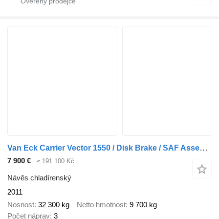
Van Eck Carrier Vector 1550 / Disk Brake / SAF Assen NL TRAILER
7 900 €
≈ 191 100 Kč
Návěs chladírenský
2011
Nosnost
32 300 kg
Netto hmotnost
9 700 kg
Počet náprav
3