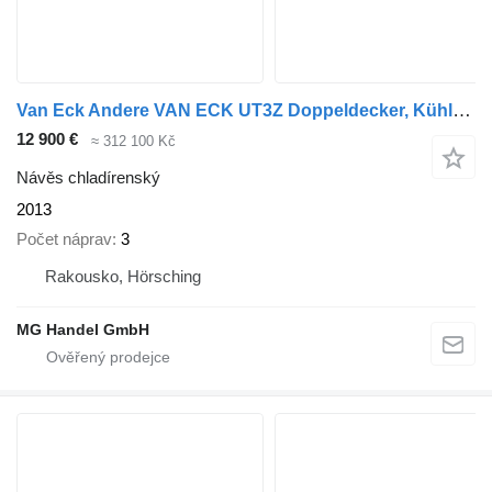
Van Eck Andere VAN ECK UT3Z Doppeldecker, Kühlkofferauflieger, Carrier V
12 900 €
≈ 312 100 Kč
Návěs chladírenský
2013
Počet náprav
3
Rakousko, Hörsching
MG Handel GmbH