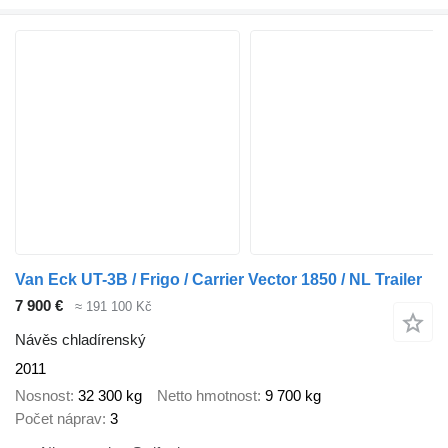
Van Eck UT-3B / Frigo / Carrier Vector 1850 / NL Trailer
7 900 €
≈ 191 100 Kč
Návěs chladírenský
2011
Nosnost
32 300 kg
Netto hmotnost
9 700 kg
Počet náprav
3