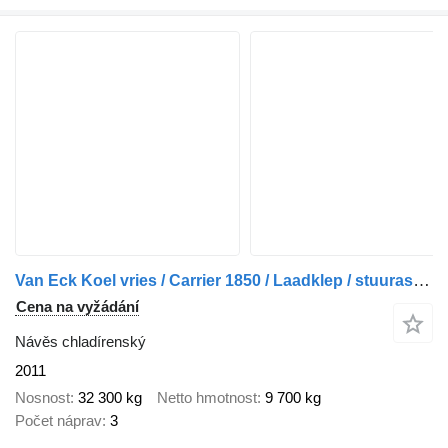
Van Eck Koel vries / Carrier 1850 / Laadklep / stuuras / lift as / NL Tr
Cena na vyžádání
Návěs chladírenský
2011
Nosnost
32 300 kg
Netto hmotnost
9 700 kg
Počet náprav
3