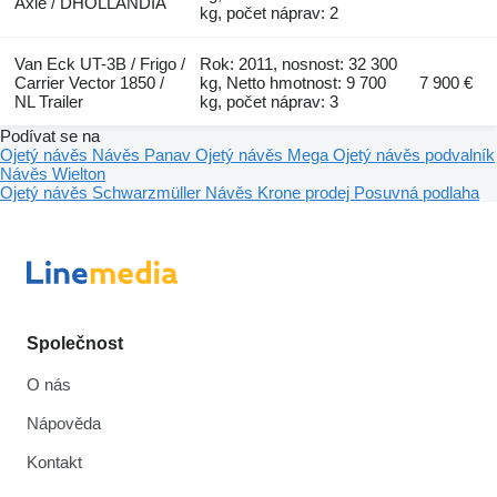
Axle / DHOLLANDIA
kg, počet náprav: 2
Van Eck UT-3B / Frigo /
Rok: 2011, nosnost: 32 300
Carrier Vector 1850 /
kg, Netto hmotnost: 9 700
7 900 €
NL Trailer
kg, počet náprav: 3
Podívat se na
Ojetý návěs
Návěs Panav
Ojetý návěs Mega
Ojetý návěs podvalník
Návěs Wielton
Ojetý návěs Schwarzmüller
Návěs Krone prodej
Posuvná podlaha
Společnost
O nás
Nápověda
Kontakt