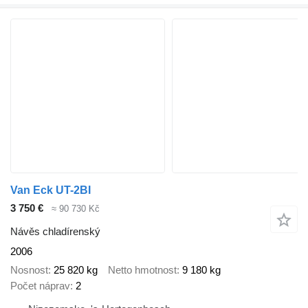
Van Eck UT-2BI
3 750 €
≈ 90 730 Kč
Návěs chladírenský
2006
Nosnost
25 820 kg
Netto hmotnost
9 180 kg
Počet náprav
2