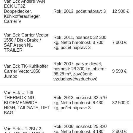
Van Eck Andere VAN
ECK UT3Z
Doppeldecker,
Rok: 2013, počet náprav: 3
12 900 €
Kühlkofferauflieger,
Carrier V
Van Eck Carrier Vector
Rok: 2011, nosnost: 32 300
1550 / Disk Brake /
kg, Netto hmotnost: 9 700
7 900 €
SAF Assen NL
kg, počet náprav: 3
TRAILER
Rok: 2007, palivo: diesel,
Van Eck TK-Kühlkoffer
nosnost: 28 300 kg, objem:
Carrier Vector1850
9 599 €
98,29 m³, zavěšení:
Jumbo
vzduchové/vzduchové
Van Eck U T-3I
THERMOKING,
Rok: 2013, nosnost: 32 570
BLOEMENWIDE-
kg, Netto hmotnost: 9 430
32 500 €
HIGH, TAILGATE, LIFT
kg, počet náprav: 3
BAG
Rok: 2006, nosnost: 25 820
Van Eck UT-2BI / 2
kg, Netto hmotnost: 9 180
2 900 €