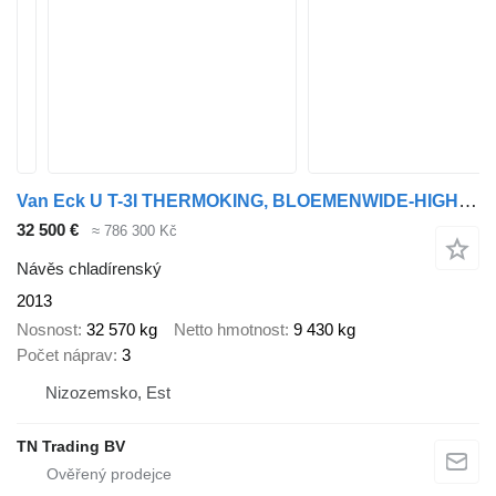
Van Eck U T-3I THERMOKING, BLOEMENWIDE-HIGH, TAILGATE, LIFT BAG
32 500 €
≈ 786 300 Kč
Návěs chladírenský
2013
Nosnost
32 570 kg
Netto hmotnost
9 430 kg
Počet náprav
3
Nizozemsko, Est
TN Trading BV