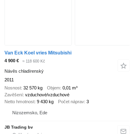
Van Eck Koel vries Mitsubishi
4 900 €
≈ 118 600 Kč
Návěs chladírenský
2011
Nosnost
32 570 kg
Objem
0,01 m³
Zavěšení
vzduchové/vzduchové
Netto hmotnost
9 430 kg
Počet náprav
3
Nizozemsko, Ede
JB Trading bv