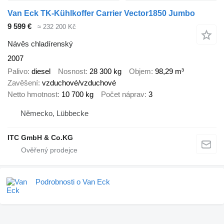
Van Eck TK-Kühlkoffer Carrier Vector1850 Jumbo
9 599 €
≈ 232 200 Kč
Návěs chladírenský
2007
Palivo
diesel
Nosnost
28 300 kg
Objem
98,29 m³
Zavěšení
vzduchové/vzduchové
Netto hmotnost
10 700 kg
Počet náprav
3
Německo, Lübbecke
ITC GmbH & Co.KG
Podrobnosti o Van Eck