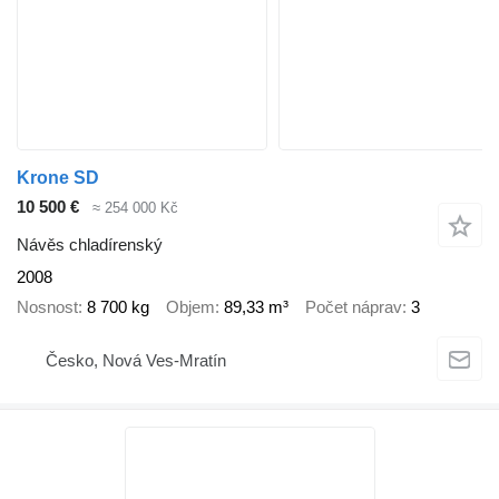
Krone SD
10 500 €
≈ 254 000 Kč
Návěs chladírenský
2008
Nosnost
8 700 kg
Objem
89,33 m³
Počet náprav
3
Česko, Nová Ves-Mratín