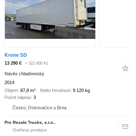
Krone SD
13 290 €
≈ 321 600 Kč
Návěs chladírenský
2014
Objem
87,8 m³
Netto hmotnost
9 120 kg
Počet náprav
3
Česko, Ostrovačice u Brna
Pro Resale Trucks, s.r.o..