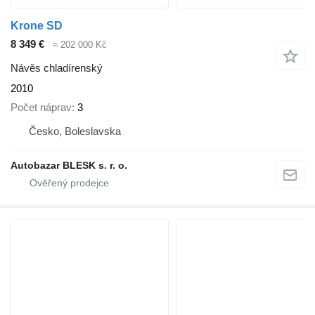
Krone SD
8 349 €
≈ 202 000 Kč
Návěs chladírenský
2010
Počet náprav
3
Česko, Boleslavska
Autobazar BLESK s. r. o.