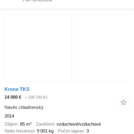
Krone TKS
14 000 €
≈ 338 700 Kč
Návěs chladírenský
2014
Objem
85 m³
Zavěšení
vzduchové/vzduchové
Netto hmotnost
9 001 kg
Počet náprav
3