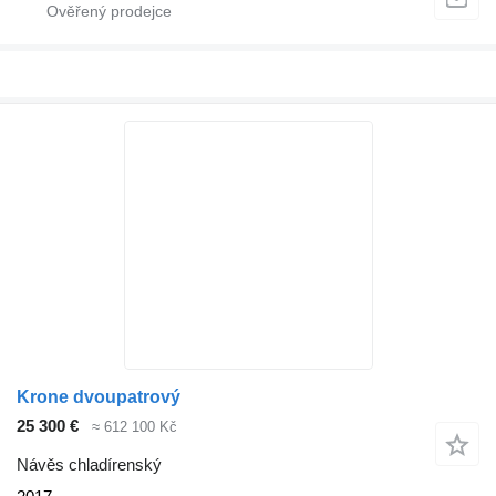
Krone dvoupatrový
25 300 €
≈ 612 100 Kč
Návěs chladírenský