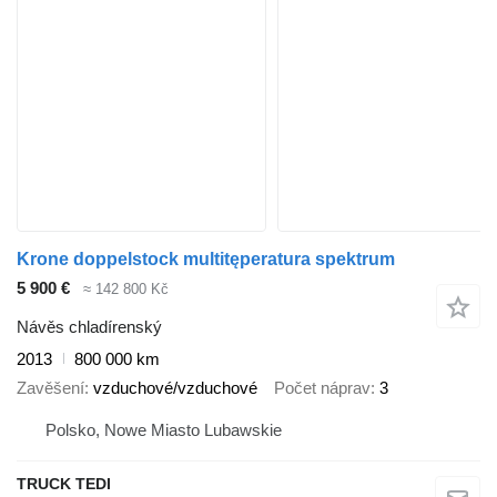
Krone doppelstock multitęperatura spektrum
5 900 €
≈ 142 800 Kč
Návěs chladírenský
2013
800 000 km
Zavěšení
vzduchové/vzduchové
Počet náprav
3
Polsko, Nowe Miasto Lubawskie
TRUCK TEDI