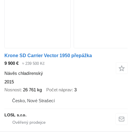
Krone SD Carrier Vector 1950 přepážka
9 900 €
≈ 239 500 Kč
Návěs chladírenský
2015
Nosnost
26 761 kg
Počet náprav
3
Česko, Nové Strašecí
LOSL s.r.o.