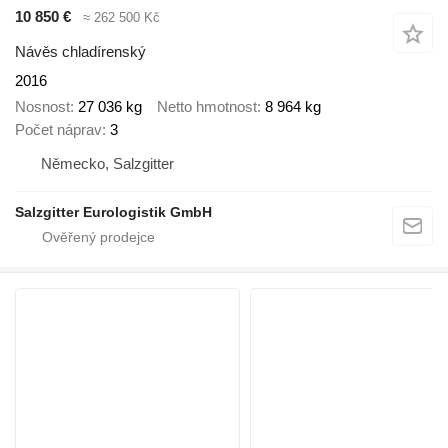
10 850 €
≈ 262 500 Kč
Návěs chladírenský
2016
Nosnost
27 036 kg
Netto hmotnost
8 964 kg
Počet náprav
3
Německo, Salzgitter
Salzgitter Eurologistik GmbH