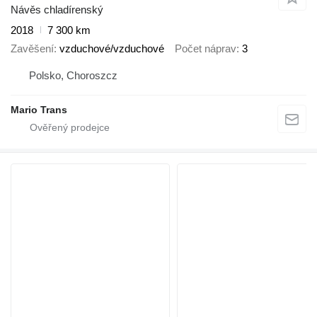
Návěs chladírenský
2018
7 300 km
Zavěšení
vzduchové/vzduchové
Počet náprav
3
Polsko, Choroszcz
Mario Trans