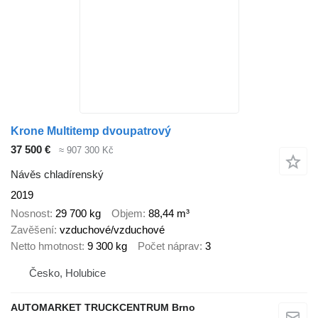
Krone Multitemp dvoupatrový
37 500 €
≈ 907 300 Kč
Návěs chladírenský
2019
Nosnost
29 700 kg
Objem
88,44 m³
Zavěšení
vzduchové/vzduchové
Netto hmotnost
9 300 kg
Počet náprav
3
Česko, Holubice
AUTOMARKET TRUCKCENTRUM Brno