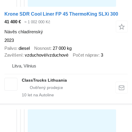
Krone SDR Cool Liner FP 45 ThermoKing SLXi 300
41 400 €
≈ 1 002 000 Kč
Návěs chladírenský
2023
Palivo
diesel
Nosnost
27 000 kg
Zavěšení
vzduchové/vzduchové
Počet náprav
3
Litva, Vilnius
ClassTrucks Lithuania
10
let na Autoline