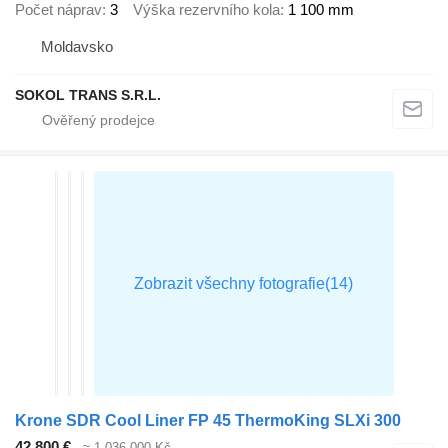
Počet náprav
3
Výška rezervního kola
1 100 mm
Moldavsko
SOKOL TRANS S.R.L.
Krone SDR Cool Liner FP 45 ThermoKing SLXi 300
42 800 €
≈ 1 036 000 Kč