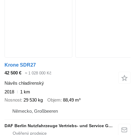
Krone SDR27
42 500 €
≈ 1 028 000 Kč
Návěs chladírenský
2018
1 km
Nosnost
29 530 kg
Objem
88,49 m³
Německo, Großbeeren
DAF Berlin Nutzfahrzeuge Vertriebs- und Service GmbH