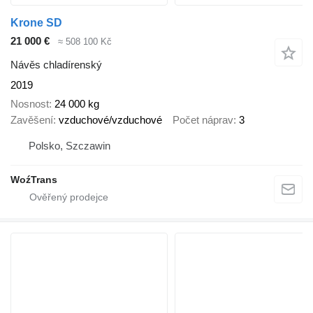
Krone SD
21 000 €
≈ 508 100 Kč
Návěs chladírenský
2019
Nosnost
24 000 kg
Zavěšení
vzduchové/vzduchové
Počet náprav
3
Polsko, Szczawin
WoźTrans