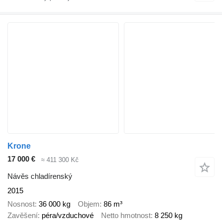
Krone
17 000 €
≈ 411 300 Kč
Návěs chladírenský
2015
Nosnost
36 000 kg
Objem
86 m³
Zavěšení
péra/vzduchové
Netto hmotnost
8 250 kg