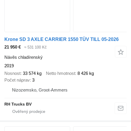
Krone SD 3 AXLE CARRIER 1550 TÜV TILL 05-2026
21 950 €
≈ 531 100 Kč
Návěs chladírenský
2019
Nosnost
33 574 kg
Netto hmotnost
8 426 kg
Počet náprav
3
Nizozemsko, Groot-Ammers
RH Trucks BV