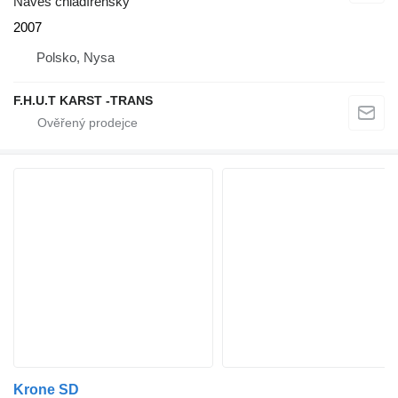
Návěs chladírenský
2007
Polsko, Nysa
F.H.U.T KARST -TRANS
Krone SD