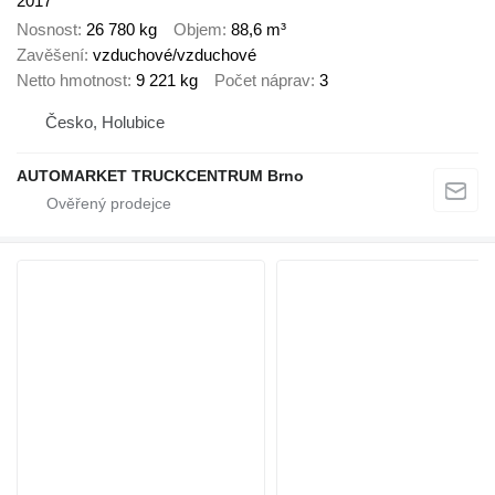
2017
Nosnost
26 780 kg
Objem
88,6 m³
Zavěšení
vzduchové/vzduchové
Netto hmotnost
9 221 kg
Počet náprav
3
Česko, Holubice
AUTOMARKET TRUCKCENTRUM Brno