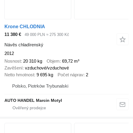
Krone CHLODNIA
11 380 €
49 000 PLN
≈ 275 300 Kč
Návěs chladírenský
2012
Nosnost
20 310 kg
Objem
69,72 m³
Zavěšení
vzduchové/vzduchové
Netto hmotnost
9 695 kg
Počet náprav
2
Polsko, Piotrków Trybunalski
AUTO HANDEL Marcin Motyl