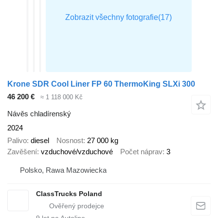
Krone SDR Cool Liner FP 60 ThermoKing SLXi 300
46 200 €
≈ 1 118 000 Kč
Návěs chladírenský
2024
Palivo
diesel
Nosnost
27 000 kg
Zavěšení
vzduchové/vzduchové
Počet náprav
3
Polsko, Rawa Mazowiecka
ClassTrucks Poland
9
let na Autoline