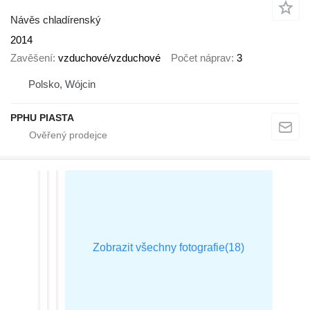
Návěs chladírenský
2014
Zavěšení
vzduchové/vzduchové
Počet náprav
3
Polsko, Wójcin
PPHU PIASTA