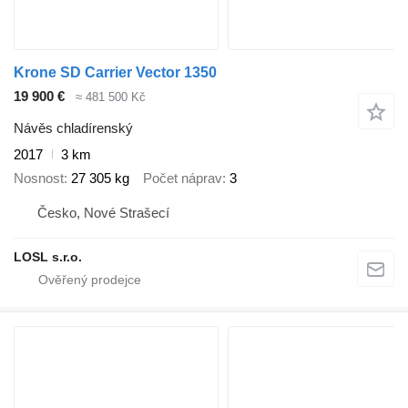
Krone SD Carrier Vector 1350
19 900 €
≈ 481 500 Kč
Návěs chladírenský
2017
3 km
Nosnost
27 305 kg
Počet náprav
3
Česko, Nové Strašecí
LOSL s.r.o.