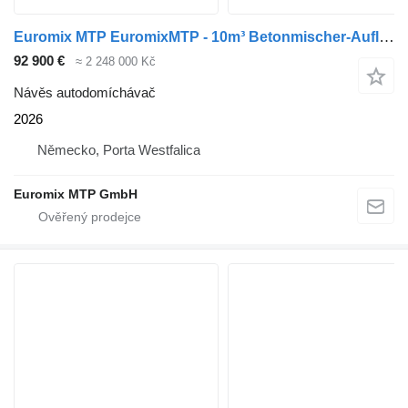
Euromix MTP EuromixMTP - 10m³ Betonmischer-Auflieger
92 900 €
≈ 2 248 000 Kč
Návěs autodomíchávač
2026
Německo, Porta Westfalica
Euromix MTP GmbH