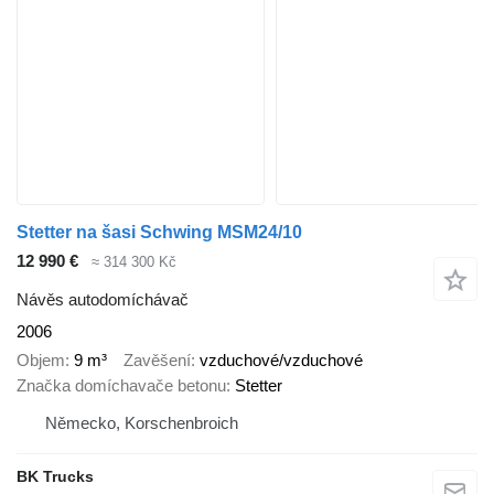
Stetter na šasi Schwing MSM24/10
12 990 €
≈ 314 300 Kč
Návěs autodomíchávač
2006
Objem
9 m³
Zavěšení
vzduchové/vzduchové
Značka domíchavače betonu
Stetter
Německo, Korschenbroich
BK Trucks