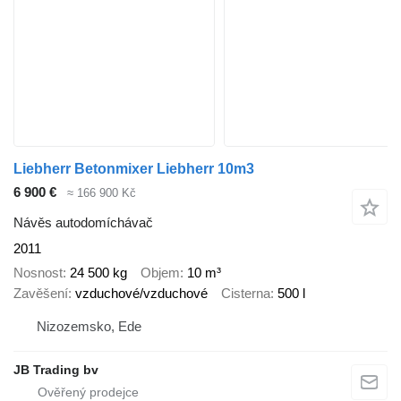
Liebherr Betonmixer Liebherr 10m3
6 900 €
≈ 166 900 Kč
Návěs autodomíchávač
2011
Nosnost
24 500 kg
Objem
10 m³
Zavěšení
vzduchové/vzduchové
Cisterna
500 l
Nizozemsko, Ede
JB Trading bv