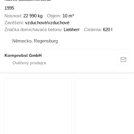
1995
Nosnost
22 990 kg
Objem
10 m³
Zavěšení
vzduchové/vzduchové
Značka domíchavače betonu
Liebherr
Cisterna
620 l
Německo, Regensburg
Kornprobst GmbH