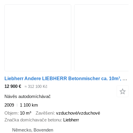
Liebherr Andere LIEBHERR Betonmischer ca. 10m³, 6x Vorhanden!
12 900 €
≈ 312 100 Kč
Návěs autodomíchávač
2009
1 100 km
Objem
10 m³
Zavěšení
vzduchové/vzduchové
Značka domíchavače betonu
Liebherr
Německo, Bovenden