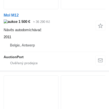
Mol M12
1 500 €
≈ 36 290 Kč
Návěs autodomíchávač
2011
Belgie, Antwerp
AuctionPort