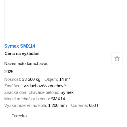
Symex SMX14
Cena na vyžádání
Návěs autodomíchávač
2025
Nosnost
38 500 kg
Objem
14 m³
Zavěšení
vzduchové/vzduchové
Značka domíchavače betonu
Symex
Model míchačky betonu
SMX14
Výška rezervního kola
1 200 mm
Cisterna
650 l
Turecko