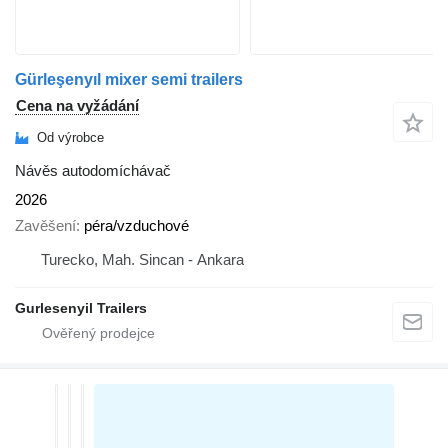
Gürleşenyıl mixer semi trailers
Cena na vyžádání
Od výrobce
Návěs autodomíchávač
2026
Zavěšení
péra/vzduchové
Turecko, Mah. Sincan - Ankara
Gurlesenyil Trailers