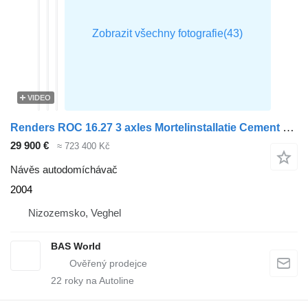
VIDEO
Renders ROC 16.27 3 axles Mortelinstallatie Cement Mortel Lift+Lenkachse
29 900 €
≈ 723 400 Kč
Návěs autodomíchávač
2004
Nizozemsko, Veghel
BAS World
22
roky na Autoline