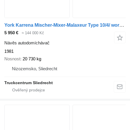
York Karrena Mischer-Mixer-Malaxeur Type 10/4/ working, steel suspens
5 950 €
≈ 144 000 Kč
Návěs autodomíchávač
1981
Nosnost
20 730 kg
Nizozemsko, Sliedrecht
Truckcentrum Sliedrecht