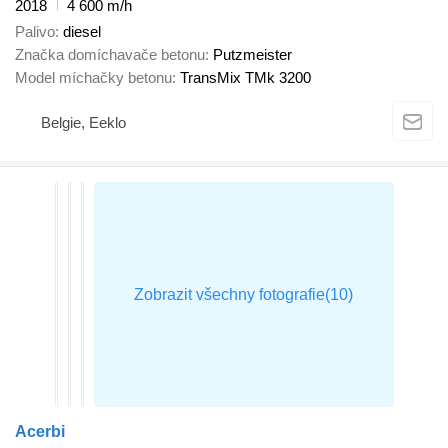
2018
4 600 m/h
Palivo
diesel
Značka domíchavače betonu
Putzmeister
Model míchačky betonu
TransMix TMk 3200
Belgie, Eeklo
Acerbi