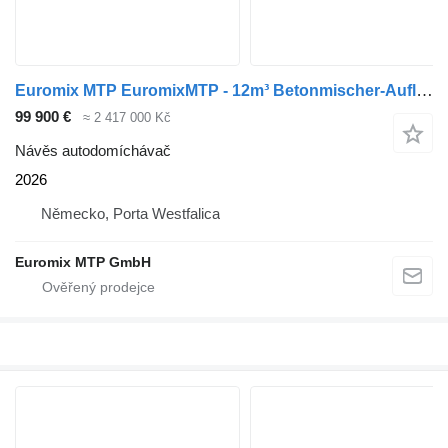
Euromix MTP EuromixMTP - 12m³ Betonmischer-Auflieger
99 900 €
≈ 2 417 000 Kč
Návěs autodomíchávač
2026
Německo, Porta Westfalica
Euromix MTP GmbH