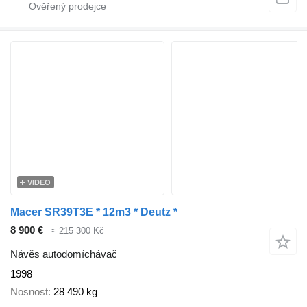
VIDEO
Macer SR39T3E * 12m3 * Deutz *
8 900 €
≈ 215 300 Kč
Návěs autodomíchávač
1998
Nosnost
28 490 kg