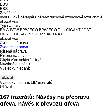
ABS
EBS
EBS
Zavěšení
hydraulická
péra/péra
péra/vzduchové
vzduchové/vzduchové
ukázat vše
Typ nápravy
BMW
BPW
BPW ECO
BPW ECO Plus
GIGANT
JOST
MERCEDES-BENZ
ROR
SAF
TRAX
ukázat vše
Zvedací náprava
Zvedací náprava
Řízená náprava
Řízená náprava
Chybí vám některé filtry?
Navrhněte změnu
Výsledky hledání:
-
ukázat
Výsledky hledání:
167 inzerátů
Ukázat
167 inzerátů:
Návěsy na přepravu
dřeva, návěs k převozu dřeva