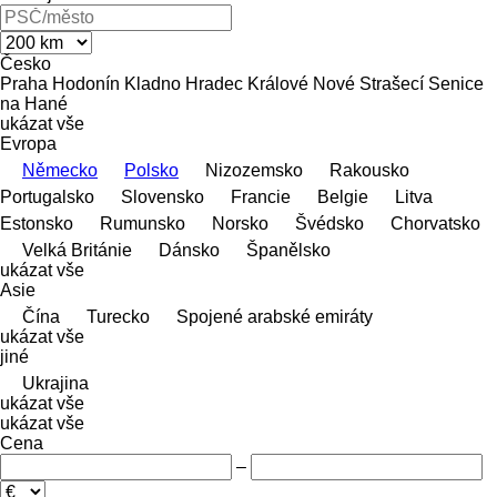
Česko
Praha
Hodonín
Kladno
Hradec Králové
Nové Strašecí
Senice
na Hané
ukázat vše
Evropa
Německo
Polsko
Nizozemsko
Rakousko
Portugalsko
Slovensko
Francie
Belgie
Litva
Estonsko
Rumunsko
Norsko
Švédsko
Chorvatsko
Velká Británie
Dánsko
Španělsko
ukázat vše
Asie
Čína
Turecko
Spojené arabské emiráty
ukázat vše
jiné
Ukrajina
ukázat vše
ukázat vše
Cena
–