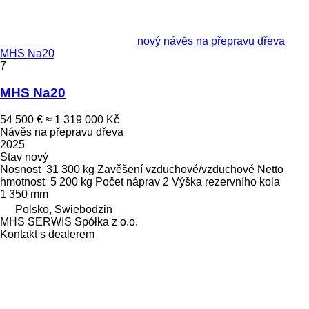
nový návěs na přepravu dřeva
MHS Na20
7
MHS Na20
54 500 €
≈ 1 319 000 Kč
Návěs na přepravu dřeva
2025
Stav
nový
Nosnost
31 300 kg
Zavěšení
vzduchové/vzduchové
Netto
hmotnost
5 200 kg
Počet náprav
2
Výška rezervního kola
1 350 mm
Polsko, Swiebodzin
MHS SERWIS Spółka z o.o.
Kontakt s dealerem