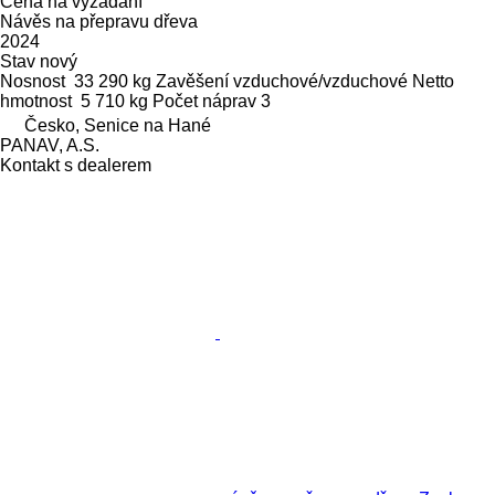
Cena na vyžádání
Návěs na přepravu dřeva
2024
Stav
nový
Nosnost
33 290 kg
Zavěšení
vzduchové/vzduchové
Netto
hmotnost
5 710 kg
Počet náprav
3
Česko, Senice na Hané
PANAV, A.S.
Kontakt s dealerem