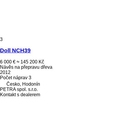
3
Doll NCH39
6 000 €
≈ 145 200 Kč
Návěs na přepravu dřeva
2012
Počet náprav
3
Česko, Hodonín
PETRA spol. s.r.o.
Kontakt s dealerem