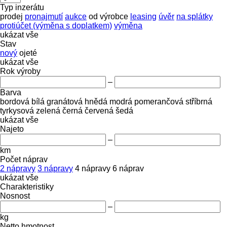
Typ inzerátu
prodej
pronajmutí
aukce
od výrobce
leasing
úvěr
na splátky
protiúčet (výměna s doplatkem)
výměna
ukázat vše
Stav
nový
ojeté
ukázat vše
Rok výroby
–
Barva
bordová
bílá
granátová
hnědá
modrá
pomerančová
stříbrná
tyrkysová
zelená
černá
červená
šedá
ukázat vše
Najeto
–
km
Počet náprav
2 nápravy
3 nápravy
4 nápravy
6 náprav
ukázat vše
Charakteristiky
Nosnost
–
kg
Netto hmotnost