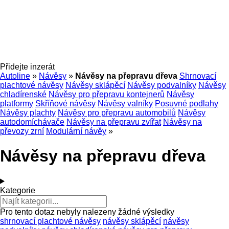
Přidejte inzerát
Autoline
»
Návěsy
»
Návěsy na přepravu dřeva
Shrnovací
plachtové návěsy
Návěsy sklápěcí
Návěsy podvalníky
Návěsy
chladírenské
Návěsy pro přepravu kontejnerů
Návěsy
platformy
Skříňové návěsy
Návěsy valníky
Posuvné podlahy
Návěsy plachty
Návěsy pro přepravu automobilů
Návěsy
autodomíchávače
Návěsy na přepravu zvířat
Návěsy na
převozy zrní
Modulární návěy
»
Návěsy na přepravu dřeva
Kategorie
Pro tento dotaz nebyly nalezeny žádné výsledky
shrnovací plachtové návěsy
návěsy sklápěcí
návěsy