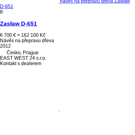
návěs na přepravu dřeva Zasław
D-651
8
Zasław D-651
6 700 €
≈ 162 100 Kč
Návěs na přepravu dřeva
2012
Česko, Prague
EAST WEST 24 s.r.o.
Kontakt s dealerem