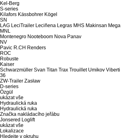
Kel-Berg
S-series
Kilafors
Kässbohrer
Kögel
SN
LAG
LeciTrailer
Leciñena
Legras
MHS
Makinsan
Mega
MNL
Montenegro
Nooteboom
Nova
Panav
NV
Pavic
R.CH
Renders
ROC
Robuste
Kaiser
Schwarzmüller
Svan
Titan
Trax
Trouillet
Umikov
Viberti
36
ZW-Trailer
Zasław
D-series
Özgül
ukázat vše
Hydraulická ruka
Hydraulická ruka
Značka nakládacího jeřábu
Jonsered
Loglift
ukázat vše
Lokalizace
Hledejte v okruhu