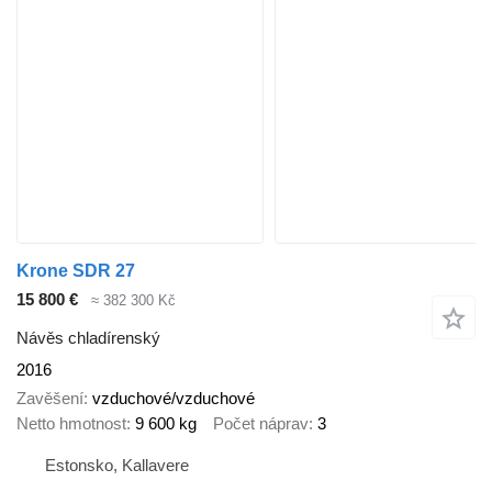
Krone SDR 27
15 800 €
≈ 382 300 Kč
Návěs chladírenský
2016
Zavěšení
vzduchové/vzduchové
Netto hmotnost
9 600 kg
Počet náprav
3
Estonsko, Kallavere