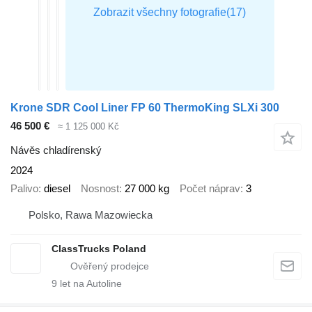
Krone SDR Cool Liner FP 60 ThermoKing SLXi 300
46 500 €
≈ 1 125 000 Kč
Návěs chladírenský
2024
Palivo
diesel
Nosnost
27 000 kg
Počet náprav
3
Polsko, Rawa Mazowiecka
ClassTrucks Poland
9
let na Autoline