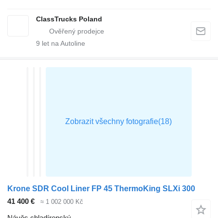
ClassTrucks Poland
9
let na Autoline
Krone SDR Cool Liner FP 45 ThermoKing SLXi 300
41 400 €
≈ 1 002 000 Kč
Návěs chladírenský