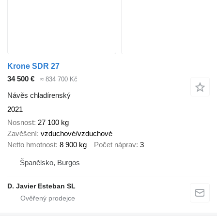
Krone SDR 27
34 500 €
≈ 834 700 Kč
Návěs chladírenský
2021
Nosnost
27 100 kg
Zavěšení
vzduchové/vzduchové
Netto hmotnost
8 900 kg
Počet náprav
3
Španělsko, Burgos
D. Javier Esteban SL