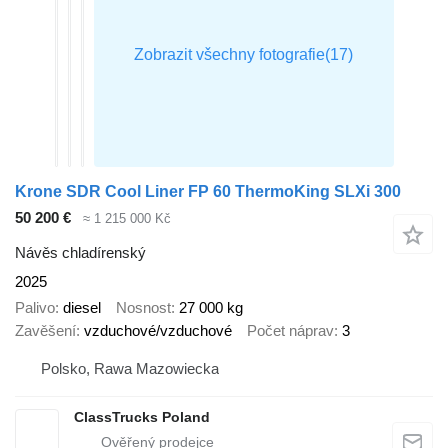
Krone SDR Cool Liner FP 60 ThermoKing SLXi 300
50 200 €
≈ 1 215 000 Kč
Návěs chladírenský
2025
Palivo
diesel
Nosnost
27 000 kg
Zavěšení
vzduchové/vzduchové
Počet náprav
3
Polsko, Rawa Mazowiecka
ClassTrucks Poland