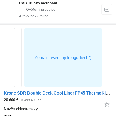
UAB Trucks merchant
4
roky na Autoline
Krone SDR Double Deck Cool Liner FP45 ThermoKing SLXi 300 Lifting Axle
20 600 €
≈ 498 400 Kč
Návěs chladírenský