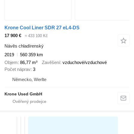
Krone Cool Liner SDR 27 eL4-DS
17 900 €
≈ 433 100 Kč
Návěs chladírenský
2019
560 359 km
Objem
86,77 m³
Zavěšení
vzduchové/vzduchové
Počet náprav
3
Německo, Werlte
Krone Used GmbH