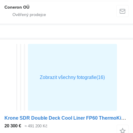
Coneron OÜ
Krone SDR Double Deck Cool Liner FP60 ThermoKing SLXi 300 Lifting Axle
20 300 €
≈ 491 200 Kč