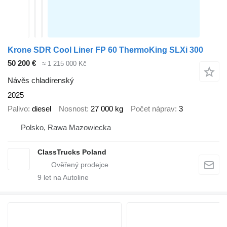
Krone SDR Cool Liner FP 60 ThermoKing SLXi 300
50 200 €
≈ 1 215 000 Kč
Návěs chladírenský
2025
Palivo
diesel
Nosnost
27 000 kg
Počet náprav
3
Polsko, Rawa Mazowiecka
ClassTrucks Poland
9
let na Autoline