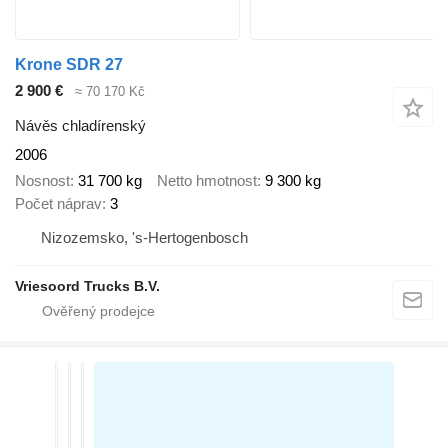
Krone SDR 27
2 900 €
≈ 70 170 Kč
Návěs chladírenský
2006
Nosnost
31 700 kg
Netto hmotnost
9 300 kg
Počet náprav
3
Nizozemsko, 's-Hertogenbosch
Vriesoord Trucks B.V.