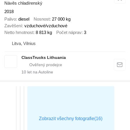
Návěs chladírenský
2018
Palivo
diesel
Nosnost
27 000 kg
Zavěšení
vzduchové/vzduchové
Netto hmotnost
8 813 kg
Počet náprav
3
Litva, Vilnius
ClassTrucks Lithuania
10
let na Autoline