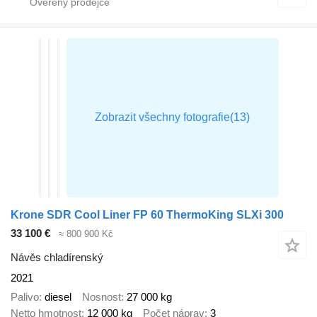
Krone SDR Cool Liner FP 60 ThermoKing SLXi 300
33 100 €
≈ 800 900 Kč
Návěs chladírenský
2021
Palivo
diesel
Nosnost
27 000 kg
Netto hmotnost
12 000 kg
Počet náprav
3