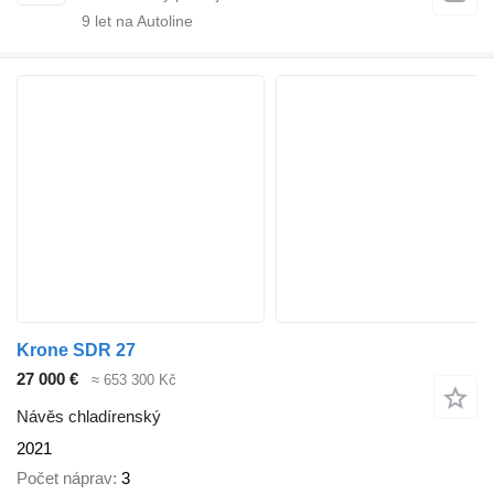
9
let na Autoline
Krone SDR 27
27 000 €
≈ 653 300 Kč
Návěs chladírenský
2021
Počet náprav
3