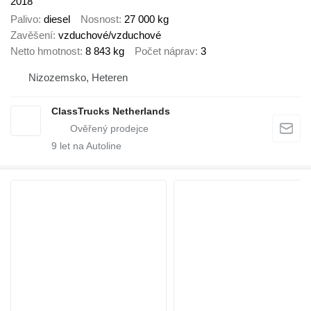
2018
Palivo
diesel
Nosnost
27 000 kg
Zavěšení
vzduchové/vzduchové
Netto hmotnost
8 843 kg
Počet náprav
3
Nizozemsko, Heteren
ClassTrucks Netherlands
9
let na Autoline