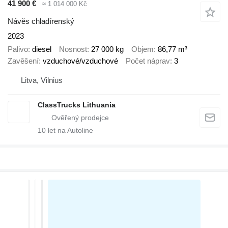
41 900 €
≈ 1 014 000 Kč
Návěs chladírenský
2023
Palivo
diesel
Nosnost
27 000 kg
Objem
86,77 m³
Zavěšení
vzduchové/vzduchové
Počet náprav
3
Litva, Vilnius
ClassTrucks Lithuania
10
let na Autoline