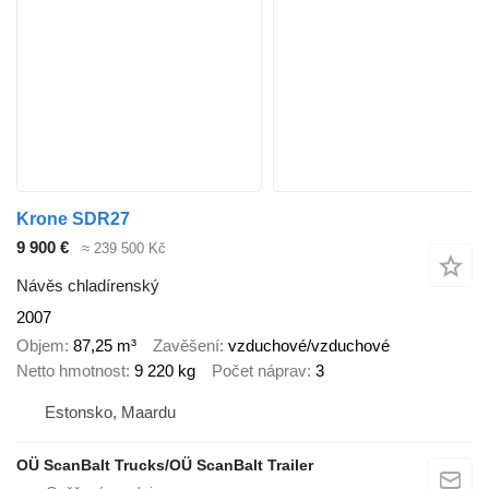
Krone SDR27
9 900 €
≈ 239 500 Kč
Návěs chladírenský
2007
Objem
87,25 m³
Zavěšení
vzduchové/vzduchové
Netto hmotnost
9 220 kg
Počet náprav
3
Estonsko, Maardu
OÜ ScanBalt Trucks/OÜ ScanBalt Trailer