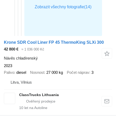
Krone SDR Cool Liner FP 45 ThermoKing SLXi 300
42 800 €
≈ 1 036 000 Kč
Návěs chladírenský
2023
Palivo
diesel
Nosnost
27 000 kg
Počet náprav
3
Litva, Vilnius
ClassTrucks Lithuania
10
let na Autoline