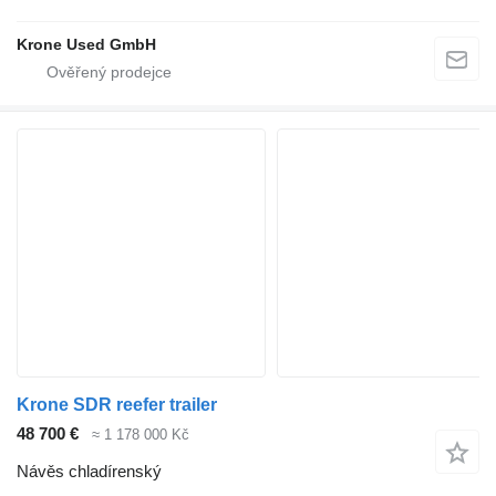
Krone Used GmbH
Krone SDR reefer trailer
48 700 €
≈ 1 178 000 Kč
Návěs chladírenský