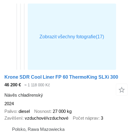
Krone SDR Cool Liner FP 60 ThermoKing SLXi 300
46 200 €
≈ 1 118 000 Kč
Návěs chladírenský
2024
Palivo
diesel
Nosnost
27 000 kg
Zavěšení
vzduchové/vzduchové
Počet náprav
3
Polsko, Rawa Mazowiecka