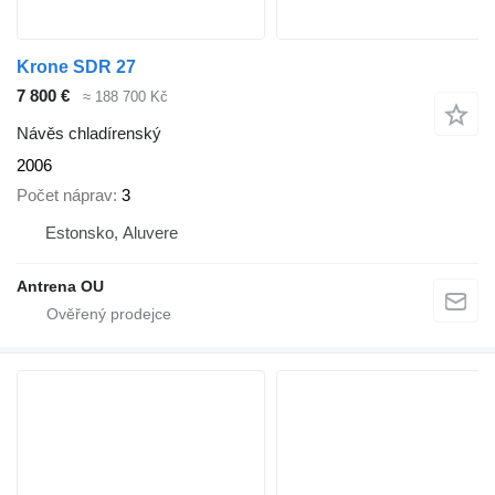
Krone SDR 27
7 800 €
≈ 188 700 Kč
Návěs chladírenský
2006
Počet náprav
3
Estonsko, Aluvere
Antrena OU