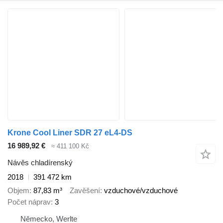
Krone Cool Liner SDR 27 eL4-DS
16 989,92 €
≈ 411 100 Kč
Návěs chladírenský
2018
391 472 km
Objem
87,83 m³
Zavěšení
vzduchové/vzduchové
Počet náprav
3
Německo, Werlte