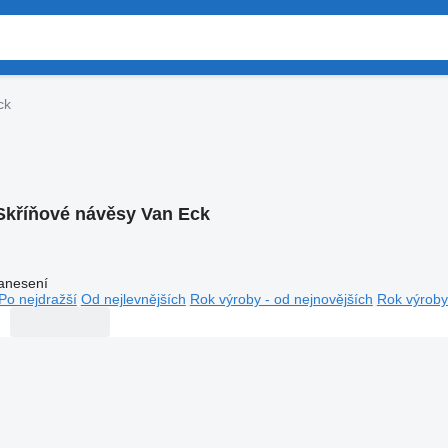
ck
Skříňové návěsy Van Eck
anesení
Po nejdražší
Od nejlevnějších
Rok výroby - od nejnovějších
Rok výroby 