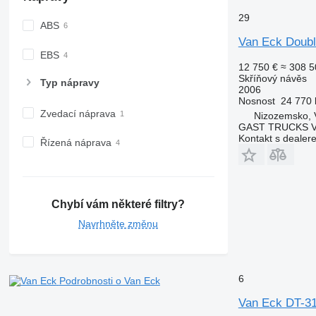
29
ABS
Van Eck Doub
EBS
12 750 €
≈ 308 5
Skříňový návěs
Typ nápravy
2006
Nosnost
24 770 
Zvedací náprava
Nizozemsko, 
GAST TRUCKS 
Kontakt s dealer
Řízená náprava
Chybí vám některé filtry?
Navrhněte změnu
6
Podrobnosti o Van Eck
Van Eck DT-3