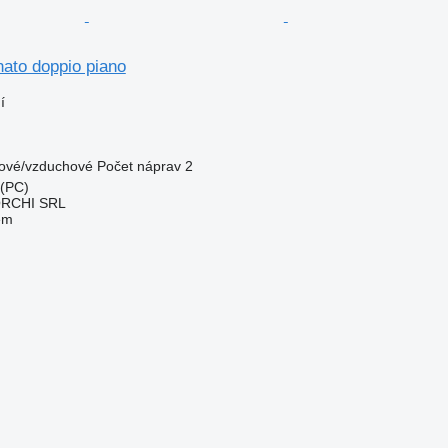
ato doppio piano
í
ové/vzduchové
Počet náprav
2
 (PC)
RCHI SRL
em