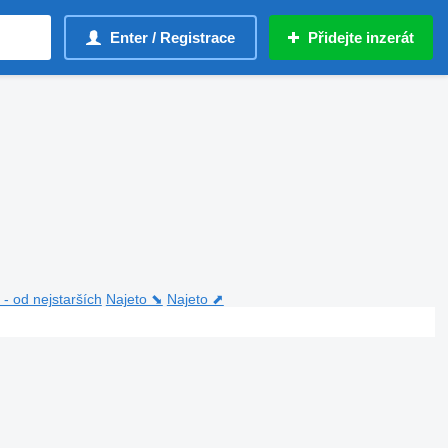
Enter / Registrace
Přidejte inzerát
- od nejstarších
Najeto ⬊
Najeto ⬈