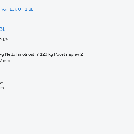
 BL
0 Kč
kg
Netto hmotnost
7 120 kg
Počet náprav
2
Vuren
ne
em