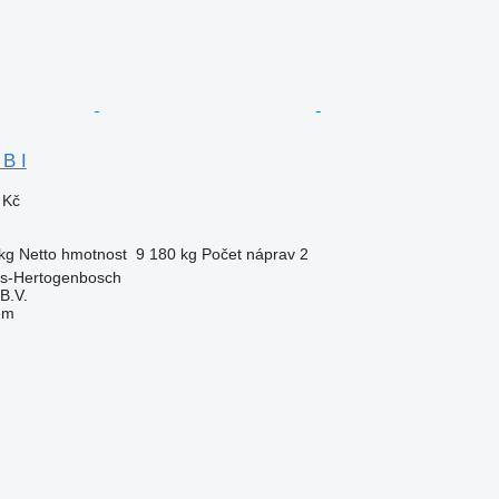
 B I
 Kč
kg
Netto hmotnost
9 180 kg
Počet náprav
2
's-Hertogenbosch
B.V.
em