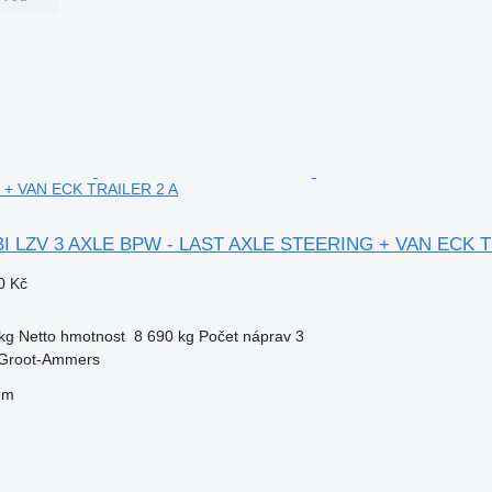
+ VAN ECK TRAILER 2 A
BI LZV 3 AXLE BPW - LAST AXLE STEERING + VAN ECK T
0 Kč
kg
Netto hmotnost
8 690 kg
Počet náprav
3
 Groot-Ammers
em