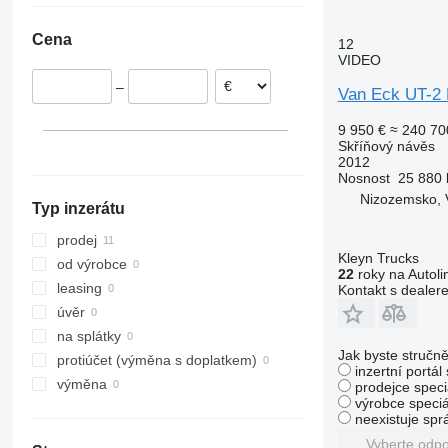
Itálie
Cena
12
Portugalsko
VIDEO
Belgie
–
Rakousko
Van Eck UT-2
9 950 €
≈ 240 70
Skříňový návěs
2012
Nosnost
25 880 
Nizozemsko, 
Typ inzerátu
prodej
Kleyn Trucks
od výrobce
22
roky na Autoli
leasing
Kontakt s dealer
úvěr
na splátky
Jak byste stručně
protiúčet (výměna s doplatkem)
inzertní portál
výměna
prodejce speci
výrobce speciá
neexistuje sp
Vyberte odp