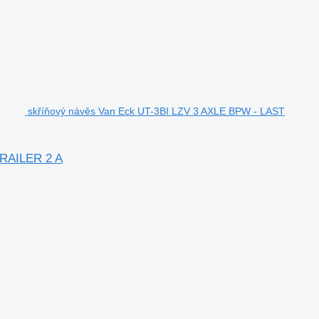
skříňový návěs Van Eck UT-3BI LZV 3 AXLE BPW - LAST
RAILER 2 A