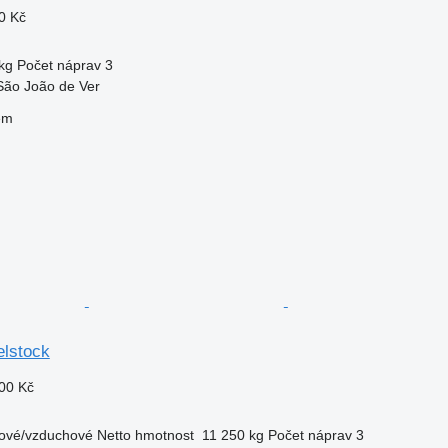
0 Kč
kg
Počet náprav
3
São João de Ver
em
lstock
00 Kč
ové/vzduchové
Netto hmotnost
11 250 kg
Počet náprav
3