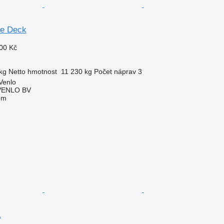
le Deck
00 Kč
kg
Netto hmotnost
11 230 kg
Počet náprav
3
Venlo
VENLO BV
em
1