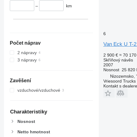
–
km
6
Počet náprav
Van Eck U T-2
2 nápravy
2 900 €
≈ 70 170
Skříňový návěs
3 nápravy
2007
Nosnost
25 820 
Nizozemsko, 
Zavěšení
Vriesoord Trucks 
Kontakt s dealer
vzduchové/vzduchové
Charakteristiky
Nosnost
Netto hmotnost