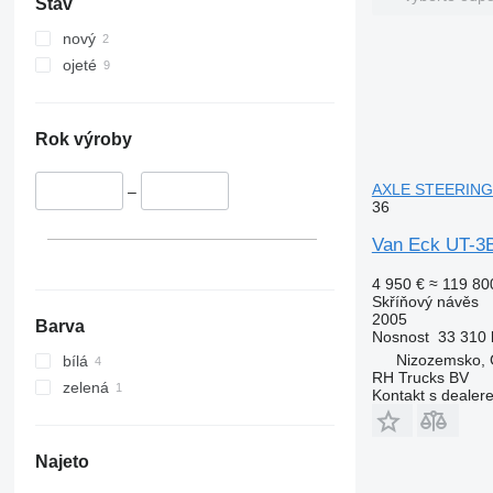
Stav
nový
ojeté
Rok výroby
AXLE STEERING 
–
36
Van Eck UT-3
4 950 €
≈ 119 80
Skříňový návěs
2005
Barva
Nosnost
33 310 
Nizozemsko,
bílá
RH Trucks BV
zelená
Kontakt s dealer
Najeto