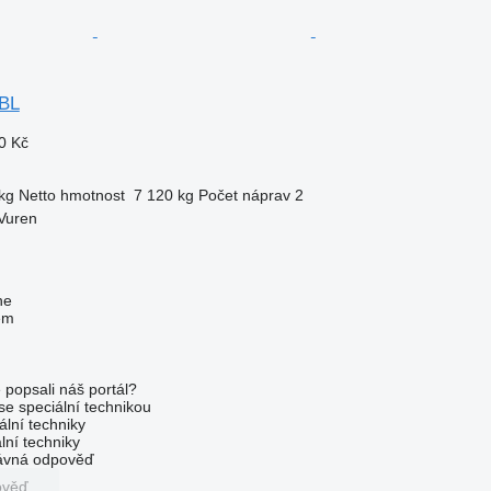
 BL
0 Kč
kg
Netto hmotnost
7 120 kg
Počet náprav
2
Vuren
ne
em
 popsali náš portál?
 se speciální technikou
ální techniky
lní techniky
rávná odpověď
ověď