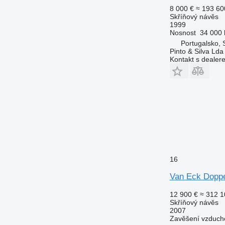
8 000 €
≈ 193 60
Skříňový návěs
1999
Nosnost
34 000 
Portugalsko, 
Pinto & Silva Lda
Kontakt s dealer
16
Van Eck Doppe
12 900 €
≈ 312 1
Skříňový návěs
2007
Zavěšení
vzduch