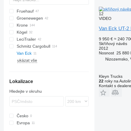
Fruehauf
AS
TSAA
BPO
CSD
OPL
TXA
L-series
SZS
FLO
12
Groenewegen
T-series
TF
VIDEO
Krone
TX
DRO
DO
S-series
K-series
CF
Van Eck UT-2
Kögel
Profi Liner
9 950 €
≈ 240 70
LeciTrailer
SD
S 24
O-3
Skříňový návěs
Schmitz Cargobull
SDK
SN
LTP
T-series
RSBS
ROC
Kaiser
SR
2012
Nosnost
25 880 
Van Eck
SDP
SP
TBD
ST
KO
SGL
S-series
F-series
LPRS
ST
Nizozemsko, 
ukázat vše
SDR
TXD
S-series
SLG
TO
SZ
SCB
SCS
Kleyn Trucks
22
roky na Autoli
Lokalizace
SKO
Kontakt s dealer
SW
Hledejte v okruhu
Česko
Evropa
Nizozemsko