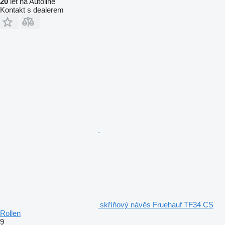
20
let na Autoline
Kontakt s dealerem
skříňový návěs Fruehauf TF34 CS
Rollen
9