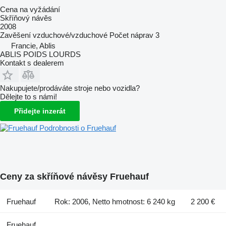
Cena na vyžádání
Skříňový návěs
2008
Zavěšení
vzduchové/vzduchové
Počet náprav
3
Francie, Ablis
ABLIS POIDS LOURDS
Kontakt s dealerem
Nakupujete/prodáváte stroje nebo vozidla?
Dělejte to s námi!
Přidejte inzerát
Podrobnosti o Fruehauf
Ceny za skříňové návěsy Fruehauf
Fruehauf
Rok: 2006, Netto hmotnost: 6 240 kg
2 200 €
Fruehauf