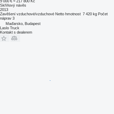
9 000 €
≈ 217 800 Kč
Skříňový návěs
2013
Zavěšení
vzduchové/vzduchové
Netto hmotnost
7 420 kg
Počet
náprav
3
Maďarsko, Budapest
Laslo Truck
Kontakt s dealerem