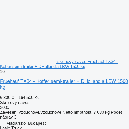
skříňový návěs Fruehauf TX34 -
Koffer semi-trailer + DHollandia LBW 1500 kg
16
Fruehauf TX34 - Koffer semi-trailer + DHollandia LBW 1500
kg
6 800 €
≈ 164 500 Kč
Skříňový návěs
2009
Zavěšení
vzduchové/vzduchové
Netto hmotnost
7 680 kg
Počet
náprav
3
Maďarsko, Budapest
Laslo Truck