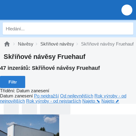
Návěsy
Skříňové návěsy
Skříňové návěsy Fruehauf
Skříňové návěsy Fruehauf
47 inzerátů:
Skříňové návěsy Fruehauf
Filtr
Třídění
:
Datum zanesení
Datum zanesení
Po nejdražší
Od nejlevnějších
Rok výroby - od
nejnovějších
Rok výroby - od nejstarších
Najeto ⬊
Najeto ⬈