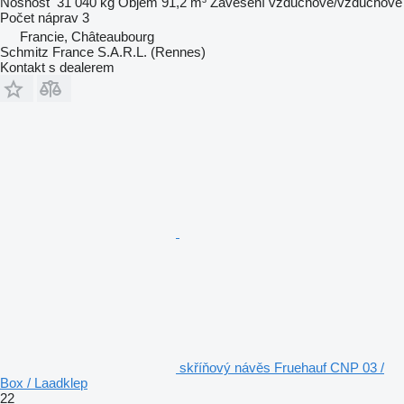
Nosnost
31 040 kg
Objem
91,2 m³
Zavěšení
vzduchové/vzduchové
Počet náprav
3
Francie, Châteaubourg
Schmitz France S.A.R.L. (Rennes)
Kontakt s dealerem
skříňový návěs Fruehauf CNP 03 /
Box / Laadklep
22