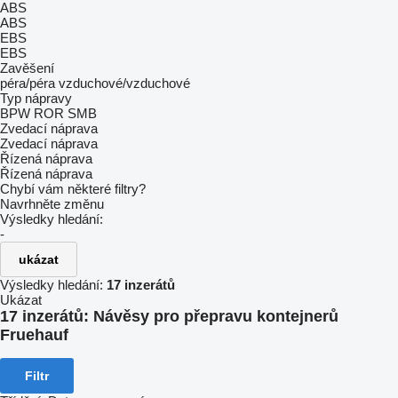
ABS
ABS
EBS
EBS
Zavěšení
péra/péra
vzduchové/vzduchové
Typ nápravy
BPW
ROR
SMB
Zvedací náprava
Zvedací náprava
Řízená náprava
Řízená náprava
Chybí vám některé filtry?
Navrhněte změnu
Výsledky hledání:
-
ukázat
Výsledky hledání:
17 inzerátů
Ukázat
17 inzerátů:
Návěsy pro přepravu kontejnerů
Fruehauf
Filtr