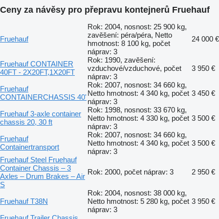
Ceny za návěsy pro přepravu kontejnerů Fruehauf
Rok: 2004, nosnost: 25 900 kg,
zavěšení: péra/péra, Netto
Fruehauf
24 000 €
hmotnost: 8 100 kg, počet
náprav: 3
Rok: 1990, zavěšení:
Fruehauf CONTAINER
vzduchové/vzduchové, počet
3 950 €
40FT - 2X20FT,1X20FT
náprav: 3
Rok: 2007, nosnost: 34 660 kg,
Fruehauf
Netto hmotnost: 4 340 kg, počet
3 450 €
CONTAINERCHASSIS 40'
náprav: 3
Rok: 1998, nosnost: 33 670 kg,
Fruehauf 3-axle container
Netto hmotnost: 4 330 kg, počet
3 500 €
chassis 20, 30 ft
náprav: 3
Rok: 2007, nosnost: 34 660 kg,
Fruehauf
Netto hmotnost: 4 340 kg, počet
3 500 €
Containertransport
náprav: 3
Fruehauf Steel Fruehauf
Container Chassis – 3
Rok: 2000, počet náprav: 3
2 950 €
Axles – Drum Brakes – Air
S
Rok: 2004, nosnost: 38 000 kg,
Fruehauf T38N
Netto hmotnost: 5 280 kg, počet
3 950 €
náprav: 3
Fruehauf Trailer Chassis