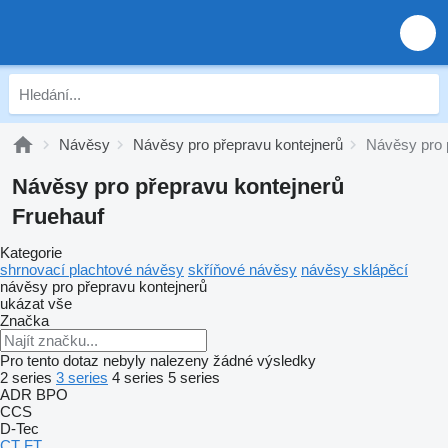
Návěsy
Návěsy pro přepravu kontejnerů
Návěsy pro 
Návěsy pro přepravu kontejnerů
Fruehauf
Kategorie
shrnovací plachtové návěsy
skříňové návěsy
návěsy sklápěcí
návěsy pro přepravu kontejnerů
ukázat vše
Značka
Pro tento dotaz nebyly nalezeny žádné výsledky
2 series
3 series
4 series
5 series
ADR
BPO
CCS
D-Tec
CT
FT