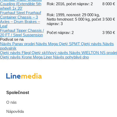
Coupling (Extendible 5th
Rok: 2016, počet náprav: 2
8 000 €
wheel) 1x 20'
Fruehauf Steel Fruehauf
Rok: 1999, nosnost: 29 000 kg,
Container Chassis – 3
Netto hmotnost: 5 000 kg, počet
3 500 €
Axles – Drum Brakes –
náprav: 3
Leaf
Fruehauf Tipper Chassis /
Počet náprav: 2
3 950 €
20 FT / Steel Suspension
Podívat se na
Návěs Panav prodej
Návěs Mega
Ojetý SPMT
Ojetý návěs
Návěs
podvalník
Ojetý návěs Fliegl
Ojetý skříňový návěs
Návěs WIELTON NS prodej
Ojetý návěs Krone Mega Liner
Návěs pohyblivé dno
Společnost
O nás
Nápověda