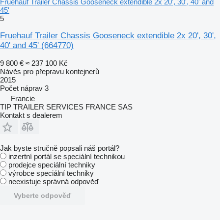
Fruehauf Trailer Chassis Gooseneck extendible 2x 20', 30', 40' and
45'
5
Fruehauf Trailer Chassis Gooseneck extendible 2x 20', 30',
40' and 45'
(664770)
9 800 €
≈ 237 100 Kč
Návěs pro přepravu kontejnerů
2015
Počet náprav
3
Francie
TIP TRAILER SERVICES FRANCE SAS
Kontakt s dealerem
Jak byste stručně popsali náš portál?
inzertní portál se speciální technikou
prodejce speciální techniky
výrobce speciální techniky
neexistuje správná odpověď
Vyberte odpověď