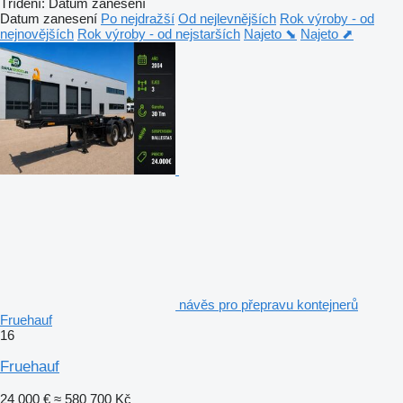
Třídění
:
Datum zanesení
Datum zanesení
Po nejdražší
Od nejlevnějších
Rok výroby - od
nejnovějších
Rok výroby - od nejstarších
Najeto ⬊
Najeto ⬈
návěs pro přepravu kontejnerů
Fruehauf
16
Fruehauf
24 000 €
≈ 580 700 Kč