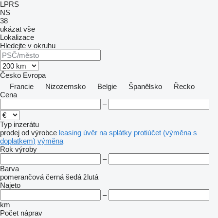
LPRS
NS
38
ukázat vše
Lokalizace
Hledejte v okruhu
Česko
Evropa
Francie
Nizozemsko
Belgie
Španělsko
Řecko
Cena
–
Typ inzerátu
prodej
od výrobce
leasing
úvěr
na splátky
protiúčet (výměna s
doplatkem)
výměna
Rok výroby
–
Barva
pomerančová
černá
šedá
žlutá
Najeto
–
km
Počet náprav