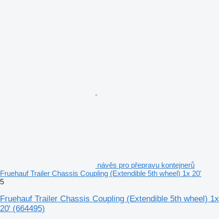
návěs pro přepravu kontejnerů
Fruehauf Trailer Chassis Coupling (Extendible 5th wheel) 1x 20'
5
Fruehauf Trailer Chassis Coupling (Extendible 5th wheel) 1x
20'
(664495)