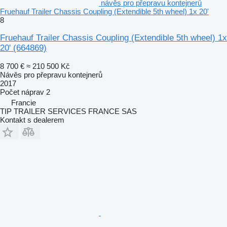
návěs pro přepravu kontejnerů
Fruehauf Trailer Chassis Coupling (Extendible 5th wheel) 1x 20'
8
Fruehauf Trailer Chassis Coupling (Extendible 5th wheel) 1x
20'
(664869)
8 700 €
≈ 210 500 Kč
Návěs pro přepravu kontejnerů
2017
Počet náprav
2
Francie
TIP TRAILER SERVICES FRANCE SAS
Kontakt s dealerem