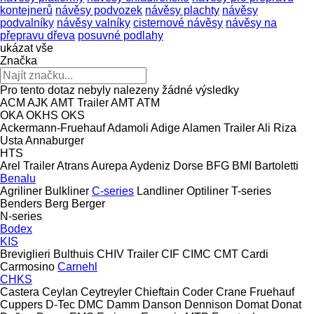
kontejnerů
návěsy podvozek
návěsy plachty
návěsy
podvalníky
návěsy valníky
cisternové návěsy
návěsy na
přepravu dřeva
posuvné podlahy
ukázat vše
Značka
Pro tento dotaz nebyly nalezeny žádné výsledky
ACM
AJK
AMT Trailer
AMT
ATM
OKA
OKHS
OKS
Ackermann-Fruehauf
Adamoli
Adige
Alamen Trailer
Ali Riza
Usta
Annaburger
HTS
Arel Trailer
Atrans
Aurepa
Aydeniz Dorse
BFG
BMI
Bartoletti
Benalu
Agriliner
Bulkliner
C-series
Landliner
Optiliner
T-series
Benders
Berg
Berger
N-series
Bodex
KIS
Breviglieri
Bulthuis
CHIV Trailer
CIF
CIMC
CMT
Cardi
Carmosino
Carnehl
CHKS
Castera
Ceylan
Ceytreyler
Chieftain
Coder
Crane Fruehauf
Cuppers
D-Tec
DMC
Damm
Danson
Dennison
Domat
Donat