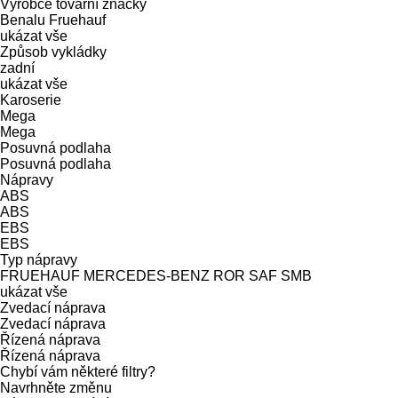
Výrobce tovární značky
Benalu
Fruehauf
ukázat vše
Způsob vykládky
zadní
ukázat vše
Karoserie
Mega
Mega
Posuvná podlaha
Posuvná podlaha
Nápravy
ABS
ABS
EBS
EBS
Typ nápravy
FRUEHAUF
MERCEDES-BENZ
ROR
SAF
SMB
ukázat vše
Zvedací náprava
Zvedací náprava
Řízená náprava
Řízená náprava
Chybí vám některé filtry?
Navrhněte změnu