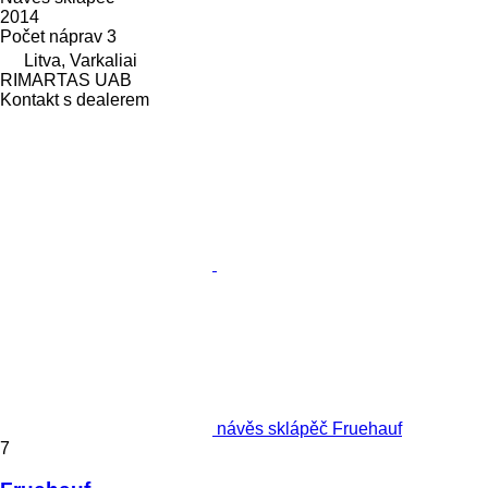
2014
Počet náprav
3
Litva, Varkaliai
RIMARTAS UAB
Kontakt s dealerem
návěs sklápěč Fruehauf
7