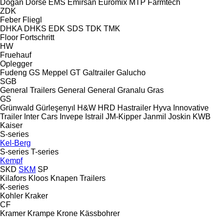
Doğan Dorse
EMS
Emirsan
Euromix MTP
Farmtech
ZDK
Feber
Fliegl
DHKA
DHKS
EDK
SDS
TDK
TMK
Floor
Fortschritt
HW
Fruehauf
Oplegger
Fudeng
GS Meppel
GT
Galtrailer
Galucho
SGB
General Trailers
General
General
Granalu
Gras
GS
Grünwald
Gürleşenyıl
H&W
HRD
Hastrailer
Hyva
Innovative
Trailer
Inter Cars
Invepe
Istrail
JM-Kipper
Janmil
Joskin
KWB
Kaiser
S-series
Kel-Berg
S-series
T-series
Kempf
SKD
SKM
SP
Kilafors
Kloos
Knapen Trailers
K-series
Kohler
Kraker
CF
Kramer
Krampe
Krone
Kässbohrer