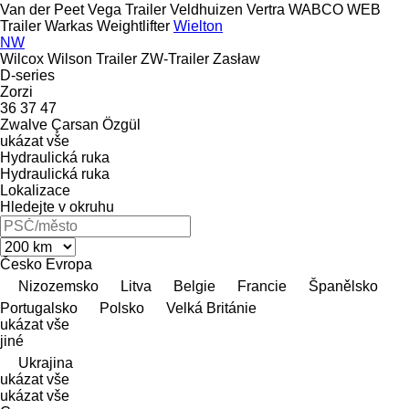
Van der Peet
Vega Trailer
Veldhuizen
Vertra
WABCO
WEB
Trailer
Warkas
Weightlifter
Wielton
NW
Wilcox
Wilson Trailer
ZW-Trailer
Zasław
D-series
Zorzi
36
37
47
Zwalve
Çarsan
Özgül
ukázat vše
Hydraulická ruka
Hydraulická ruka
Lokalizace
Hledejte v okruhu
Česko
Evropa
Nizozemsko
Litva
Belgie
Francie
Španělsko
Portugalsko
Polsko
Velká Británie
ukázat vše
jiné
Ukrajina
ukázat vše
ukázat vše