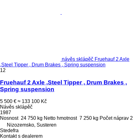
návěs sklápěč Fruehauf 2 Axle
,Steel Tipper , Drum Brakes , Spring suspension
12
Fruehauf 2 Axle ,Steel Tipper , Drum Brakes ,
Spring suspension
5 500 €
≈ 133 100 Kč
Návěs sklápěč
1987
Nosnost
24 750 kg
Netto hmotnost
7 250 kg
Počet náprav
2
Nizozemsko, Susteren
Stedefra
Kontakt s dealerem