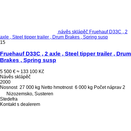
návěs sklápěč Fruehauf D33C , 2
axle , Steel tipper trailer , Drum Brakes , Spring susp
15
Fruehauf D33C , 2 axle , Steel tipper trailer , Drum
Brakes , Spring susp
5 500 €
≈ 133 100 Kč
Návěs sklápěč
2000
Nosnost
27 000 kg
Netto hmotnost
6 000 kg
Počet náprav
2
Nizozemsko, Susteren
Stedefra
Kontakt s dealerem