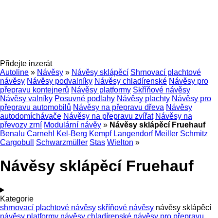
Přidejte inzerát
Autoline
»
Návěsy
»
Návěsy sklápěcí
Shrnovací plachtové
návěsy
Návěsy podvalníky
Návěsy chladírenské
Návěsy pro
přepravu kontejnerů
Návěsy platformy
Skříňové návěsy
Návěsy valníky
Posuvné podlahy
Návěsy plachty
Návěsy pro
přepravu automobilů
Návěsy na přepravu dřeva
Návěsy
autodomíchávače
Návěsy na přepravu zvířat
Návěsy na
převozy zrní
Modulární návěy
»
Návěsy sklápěcí Fruehauf
Benalu
Carnehl
Kel-Berg
Kempf
Langendorf
Meiller
Schmitz
Cargobull
Schwarzmüller
Stas
Wielton
»
Návěsy sklápěcí Fruehauf
Kategorie
shrnovací plachtové návěsy
skříňové návěsy
návěsy sklápěcí
návěsy platformy
návěsy chladírenské
návěsy pro přepravu