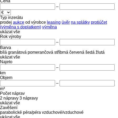
Cena
–
Typ inzerátu
prodej
aukce
od výrobce
leasing
úvěr
na splátky
protiúčet
(výměna s doplatkem)
výměna
ukázat vše
Rok výroby
–
Barva
bílá
granátová
pomerančová
stříbrná
červená
šedá
žlutá
ukázat vše
Najeto
–
km
Objem
–
m³
Počet náprav
2 nápravy
3 nápravy
ukázat vše
Zavěšení
parabolické
péra/péra
vzduchové/vzduchové
ukázat vše