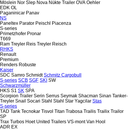
Möslein
Nor Slep
Nova
Nükte Trailer
OVA
Oehler
EDK
OL
Paganinicar
Panav
NS
Paneltex
Parator
Peischl
Piacenza
S-series
Primetzhofer
Pronar
T669
Ram Treyler
Reis Treyler
Reisch
RHKS
Renault
Premium
Renders
Robuste
Kaiser
SDC
Samro
Schmidt
Schmitz Cargobull
S-series
SCB
SGF
SKI
SW
Schwarzmüller
HKS
S1
SK
SPA
Scorpion Trailer
Serin
Serrus
Seymak
Shacman
Sinan Tanker-
Treyler
Snail
Socari
Stahl
Stahl
Star Yagcilar
Stas
S-series
TAD
Tank
Tecnokar
Tisvol
Titan
Trabosa
Trailis
Trailix
Trailor
SP
Trax
Turbos Hoet
United Trailers
VS-mont
Van Hool
ADR
EX