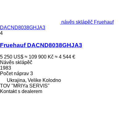
návěs sklápěč Fruehauf
DACND8038GHJA3
4
Fruehauf DACND8038GHJA3
5 250 US$
≈ 109 900 Kč
≈ 4 544 €
Návěs sklápěč
1983
Počet náprav
3
Ukrajina, Velike Kolodno
TOV "MRIYa SERVIS"
Kontakt s dealerem