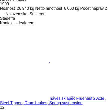
1999
Nosnost
26 940 kg
Netto hmotnost
6 060 kg
Počet náprav
2
Nizozemsko, Susteren
Stedefra
Kontakt s dealerem
návěs sklápěč Fruehauf 2 Axle ,
Steel Tipper , Drum brakes, Spring suspension
12