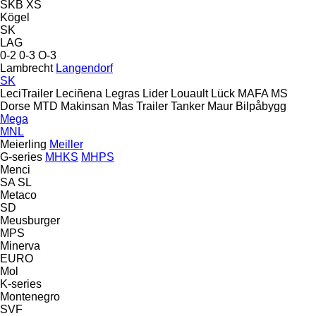
SKB
XS
Kögel
SK
LAG
0-2
0-3
O-3
Lambrecht
Langendorf
SK
LeciTrailer
Leciñena
Legras
Lider
Louault
Lück
MAFA
MS
Dorse
MTD
Makinsan
Mas Trailer Tanker
Maur Bilpåbygg
Mega
MNL
Meierling
Meiller
G-series
MHKS
MHPS
Menci
SA
SL
Metaco
SD
Meusburger
MPS
Minerva
EURO
Mol
K-series
Montenegro
SVF