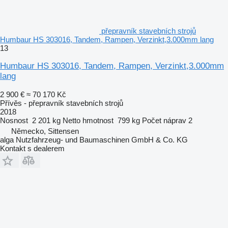
přepravník stavebních strojů
Humbaur HS 303016, Tandem, Rampen, Verzinkt,3.000mm lang
13
Humbaur HS 303016, Tandem, Rampen, Verzinkt,3.000mm
lang
2 900 €
≈ 70 170 Kč
Přívěs - přepravník stavebních strojů
2018
Nosnost
2 201 kg
Netto hmotnost
799 kg
Počet náprav
2
Německo, Sittensen
alga Nutzfahrzeug- und Baumaschinen GmbH & Co. KG
Kontakt s dealerem