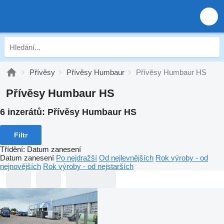
Přívěsy
Přívěsy Humbaur
Přívěsy Humbaur HS
Přívěsy Humbaur HS
6 inzerátů:
Přívěsy Humbaur HS
Filtr
Třídění
:
Datum zanesení
Datum zanesení
Po nejdražší
Od nejlevnějších
Rok výroby - od
nejnovějších
Rok výroby - od nejstarších