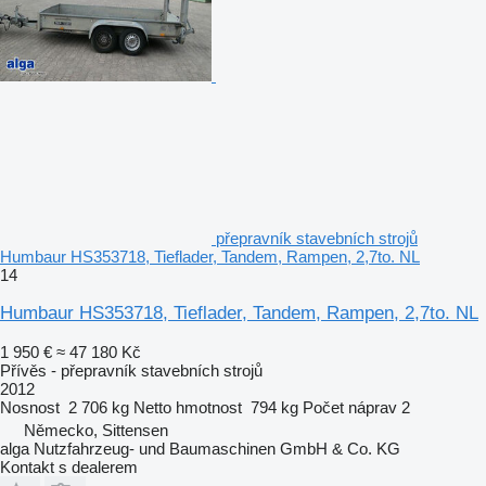
přepravník stavebních strojů
Humbaur HS353718, Tieflader, Tandem, Rampen, 2,7to. NL
14
Humbaur HS353718, Tieflader, Tandem, Rampen, 2,7to. NL
1 950 €
≈ 47 180 Kč
Přívěs - přepravník stavebních strojů
2012
Nosnost
2 706 kg
Netto hmotnost
794 kg
Počet náprav
2
Německo, Sittensen
alga Nutzfahrzeug- und Baumaschinen GmbH & Co. KG
Kontakt s dealerem