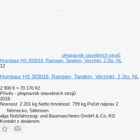
přepravník stavebních strojů
Humbaur HS 303016, Rampen, Tandem, Verzinkt, 2,2to. NL
12
Humbaur HS 303016, Rampen, Tandem, Verzinkt, 2,2to. NL
2 900 €
≈ 70 170 Kč
Přívěs - přepravník stavebních strojů
2018
Nosnost
2 201 kg
Netto hmotnost
799 kg
Počet náprav
2
Německo, Sittensen
alga Nutzfahrzeug- und Baumaschinen GmbH & Co. KG
Kontakt s dealerem