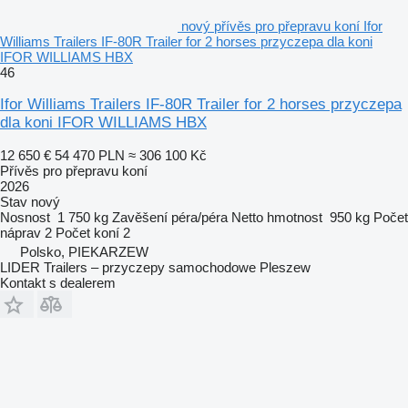
nový přívěs pro přepravu koní Ifor
Williams Trailers IF-80R Trailer for 2 horses przyczepa dla koni
IFOR WILLIAMS HBX
46
Ifor Williams Trailers IF-80R Trailer for 2 horses przyczepa
dla koni IFOR WILLIAMS HBX
12 650 €
54 470 PLN
≈ 306 100 Kč
Přívěs pro přepravu koní
2026
Stav
nový
Nosnost
1 750 kg
Zavěšení
péra/péra
Netto hmotnost
950 kg
Počet
náprav
2
Počet koní
2
Polsko, PIEKARZEW
LIDER Trailers – przyczepy samochodowe Pleszew
Kontakt s dealerem