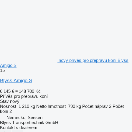
nový přívěs pro přepravu koní Blyss
Amigo S
15
Blyss Amigo S
6 145 €
≈ 148 700 Kč
Přívěs pro přepravu koní
Stav
nový
Nosnost
1 210 kg
Netto hmotnost
790 kg
Počet náprav
2
Počet
koní
2
Německo, Seesen
Blyss Transporttechnik GmbH
Kontakt s dealerem