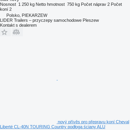
Nosnost
1 250 kg
Netto hmotnost
750 kg
Počet náprav
2
Počet
koní
2
Polsko, PIEKARZEW
LIDER Trailers – przyczepy samochodowe Pleszew
Kontakt s dealerem
nový přívěs pro přepravu koní Cheval
Liberté CL-40N TOURING Country podłoga ściany ALU