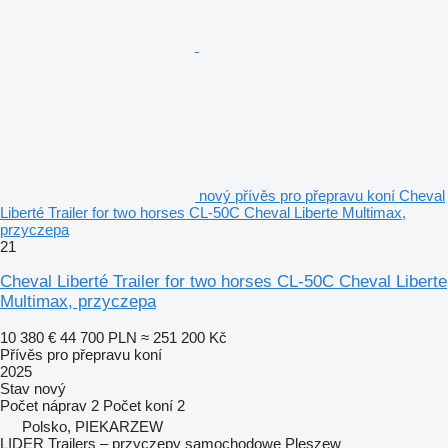
nový přívěs pro přepravu koní Cheval
Liberté Trailer for two horses CL-50C Cheval Liberte Multimax,
przyczepa
21
Cheval Liberté Trailer for two horses CL-50C Cheval Liberte
Multimax, przyczepa
10 380 €
44 700 PLN
≈ 251 200 Kč
Přívěs pro přepravu koní
2025
Stav
nový
Počet náprav
2
Počet koní
2
Polsko, PIEKARZEW
LIDER Trailers – przyczepy samochodowe Pleszew