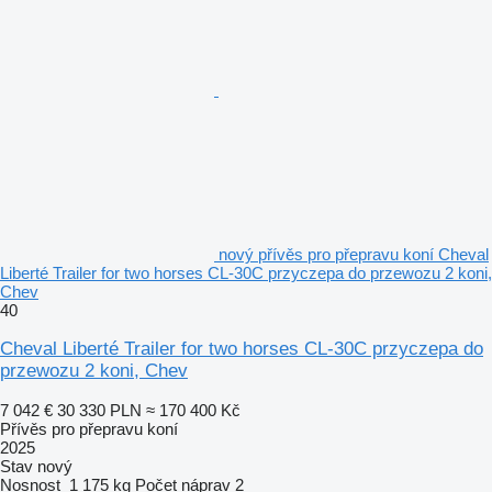
nový přívěs pro přepravu koní Cheval
Liberté Trailer for two horses CL-30C przyczepa do przewozu 2 koni,
Chev
40
Cheval Liberté Trailer for two horses CL-30C przyczepa do
przewozu 2 koni, Chev
7 042 €
30 330 PLN
≈ 170 400 Kč
Přívěs pro přepravu koní
2025
Stav
nový
Nosnost
1 175 kg
Počet náprav
2