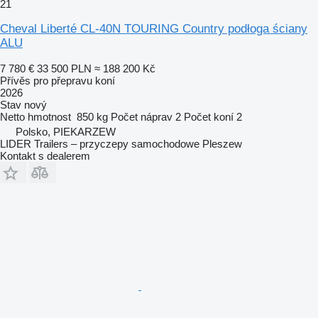
21
Cheval Liberté CL-40N TOURING Country podłoga ściany
ALU
7 780 €
33 500 PLN
≈ 188 200 Kč
Přívěs pro přepravu koní
2026
Stav
nový
Netto hmotnost
850 kg
Počet náprav
2
Počet koní
2
Polsko, PIEKARZEW
LIDER Trailers – przyczepy samochodowe Pleszew
Kontakt s dealerem