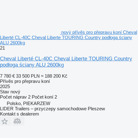
nový přívěs pro přepravu koní Cheval
Liberté CL-40C Cheval Liberte TOURING Country podłoga ściany
ALU 2600kg
21
Cheval Liberté CL-40C Cheval Liberte TOURING Country
podłoga ściany ALU 2600kg
7 780 €
33 500 PLN
≈ 188 200 Kč
Přívěs pro přepravu koní
2025
Stav
nový
Počet náprav
2
Počet koní
2
Polsko, PIEKARZEW
LIDER Trailers – przyczepy samochodowe Pleszew
Kontakt s dealerem