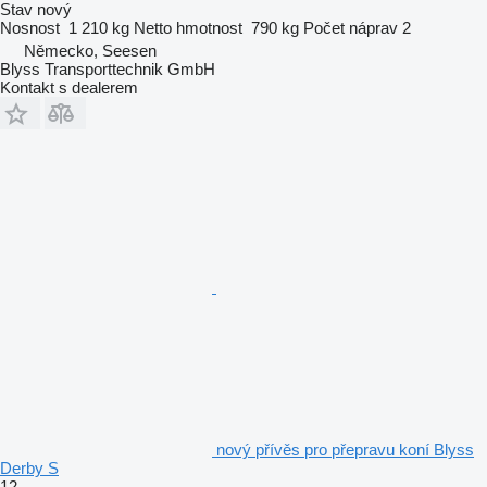
Stav
nový
Nosnost
1 210 kg
Netto hmotnost
790 kg
Počet náprav
2
Německo, Seesen
Blyss Transporttechnik GmbH
Kontakt s dealerem
nový přívěs pro přepravu koní Blyss
Derby S
12