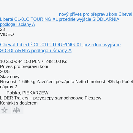
nový přívěs pro přepravu koní Cheval
Liberté CL-01C TOURING XL przednie wyjście SIODLARNIA
podłoga i ściany A
28
VIDEO
Cheval Liberté CL-01C TOURING XL przednie wyjście
SIODLARNIA podłoga i ściany A
10 250 €
44 150 PLN
≈ 248 100 Kč
Přívěs pro přepravu koní
2025
Stav
nový
Nosnost
1 665 kg
Zavěšení
péra/péra
Netto hmotnost
935 kg
Počet
náprav
2
Polsko, PIEKARZEW
LIDER Trailers – przyczepy samochodowe Pleszew
Kontakt s dealerem