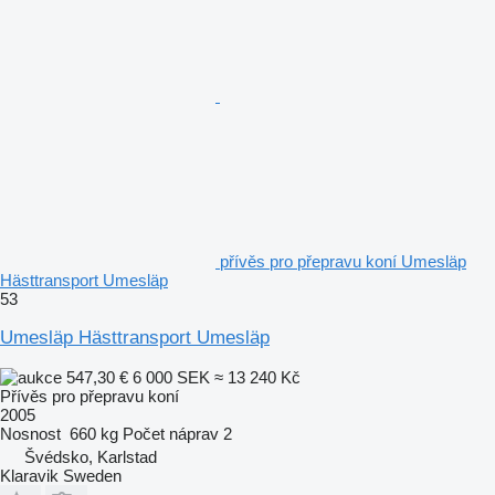
přívěs pro přepravu koní Umesläp
Hästtransport Umesläp
53
Umesläp Hästtransport Umesläp
547,30 €
6 000 SEK
≈ 13 240 Kč
Přívěs pro přepravu koní
2005
Nosnost
660 kg
Počet náprav
2
Švédsko, Karlstad
Klaravik Sweden