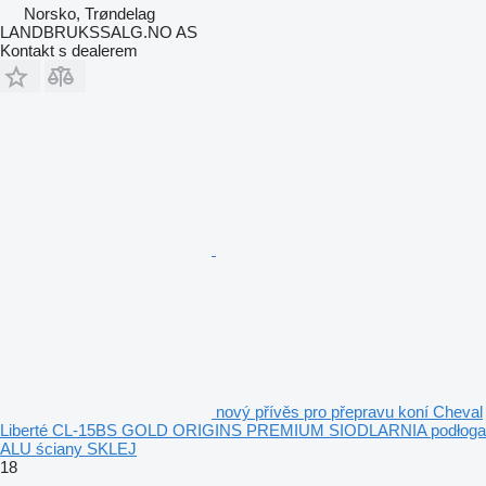
Norsko, Trøndelag
LANDBRUKSSALG.NO AS
Kontakt s dealerem
nový přívěs pro přepravu koní Cheval
Liberté CL-15BS GOLD ORIGINS PREMIUM SIODLARNIA podłoga
ALU ściany SKLEJ
18