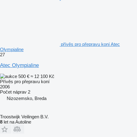
přívěs pro přepravu koní Atec
Olympialine
27
Atec Olympialine
500 €
≈ 12 100 Kč
Přívěs pro přepravu koní
2006
Počet náprav
2
Nizozemsko, Breda
Troostwijk Veilingen B.V.
8
let na Autoline