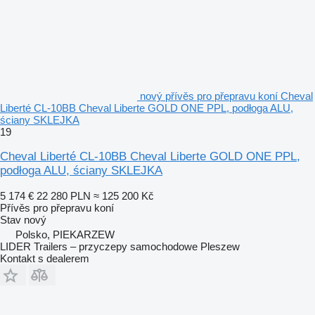
nový přívěs pro přepravu koní Cheval
Liberté CL-10BB Cheval Liberte GOLD ONE PPL, podłoga ALU,
ściany SKLEJKA
19
Cheval Liberté CL-10BB Cheval Liberte GOLD ONE PPL,
podłoga ALU, ściany SKLEJKA
5 174 €
22 280 PLN
≈ 125 200 Kč
Přívěs pro přepravu koní
Stav
nový
Polsko, PIEKARZEW
LIDER Trailers – przyczepy samochodowe Pleszew
Kontakt s dealerem