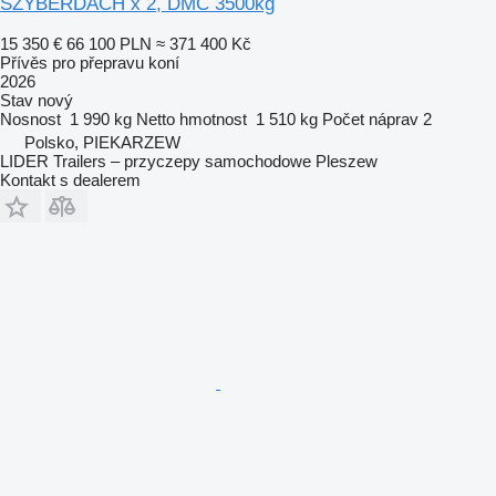
SZYBERDACH x 2, DMC 3500kg
15 350 €
66 100 PLN
≈ 371 400 Kč
Přívěs pro přepravu koní
2026
Stav
nový
Nosnost
1 990 kg
Netto hmotnost
1 510 kg
Počet náprav
2
Polsko, PIEKARZEW
LIDER Trailers – przyczepy samochodowe Pleszew
Kontakt s dealerem