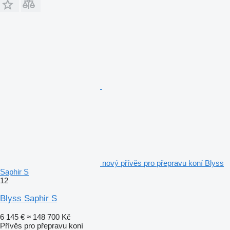
nový přívěs pro přepravu koní Blyss
Saphir S
12
Blyss Saphir S
6 145 €
≈ 148 700 Kč
Přívěs pro přepravu koní