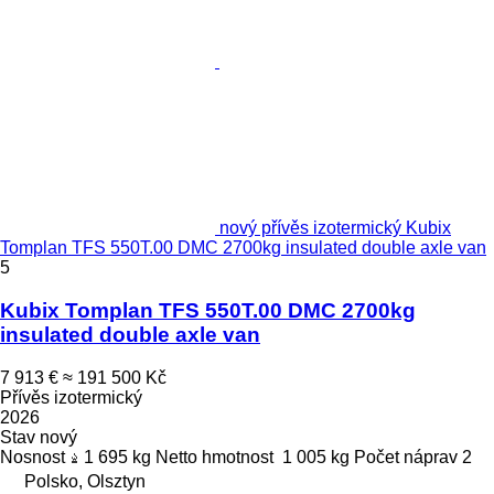
nový přívěs izotermický Kubix
Tomplan TFS 550T.00 DMC 2700kg insulated double axle van
5
Kubix Tomplan TFS 550T.00 DMC 2700kg
insulated double axle van
7 913 €
≈ 191 500 Kč
Přívěs izotermický
2026
Stav
nový
Nosnost
1 695 kg
Netto hmotnost
1 005 kg
Počet náprav
2
Polsko, Olsztyn