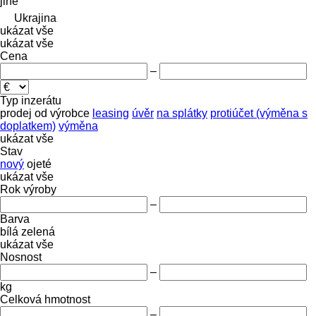
jiné
Ukrajina
ukázat vše
ukázat vše
Cena
–
Typ inzerátu
prodej
od výrobce
leasing
úvěr
na splátky
protiúčet (výměna s
doplatkem)
výměna
ukázat vše
Stav
nový
ojeté
ukázat vše
Rok výroby
–
Barva
bílá
zelená
ukázat vše
Nosnost
–
kg
Celková hmotnost
–