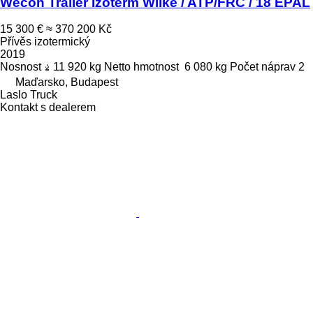
Wecon Trailer Izoterm Wilke / ATP/FRC / 18 EPAL
15 300 €
≈ 370 200 Kč
Přívěs izotermický
2019
Nosnost
11 920 kg
Netto hmotnost
6 080 kg
Počet náprav
2
Maďarsko, Budapest
Laslo Truck
Kontakt s dealerem