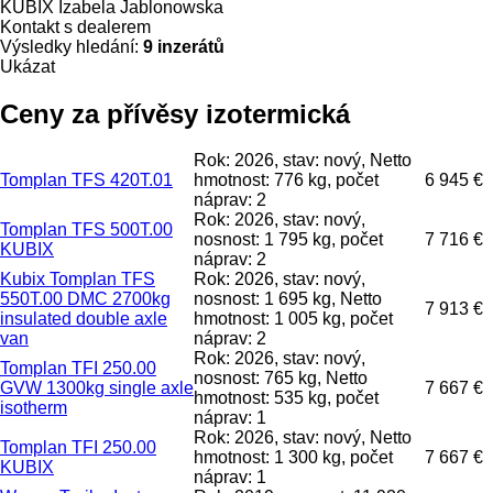
KUBIX Izabela Jablonowska
Kontakt s dealerem
Výsledky hledání:
9 inzerátů
Ukázat
Ceny za přívěsy izotermická
Rok: 2026, stav: nový, Netto
Tomplan TFS 420T.01
hmotnost: 776 kg, počet
6 945 €
náprav: 2
Rok: 2026, stav: nový,
Tomplan TFS 500T.00
nosnost: 1 795 kg, počet
7 716 €
KUBIX
náprav: 2
Kubix Tomplan TFS
Rok: 2026, stav: nový,
550T.00 DMC 2700kg
nosnost: 1 695 kg, Netto
7 913 €
insulated double axle
hmotnost: 1 005 kg, počet
van
náprav: 2
Rok: 2026, stav: nový,
Tomplan TFI 250.00
nosnost: 765 kg, Netto
GVW 1300kg single axle
7 667 €
hmotnost: 535 kg, počet
isotherm
náprav: 1
Rok: 2026, stav: nový, Netto
Tomplan TFI 250.00
hmotnost: 1 300 kg, počet
7 667 €
KUBIX
náprav: 1