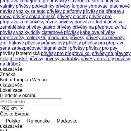
přepravu kontejnerů
přepravníky stavebních strojů
přívěsy
valníky
přívěsy podvalníky
přívěsy furgony
shrnovací plachtové
návěsy
vozíky za auto
přívěsy platformy
přívěsy na přepravu
dřeva
přívěsy chladírenské
přívěsy plachty
přívěsy pro
přepravu koní
přívěsy různé
přívěsy podvozek
lodní přívěsy
zemědělské přívěsy
gastro přívěsy
přívěsy na přepravu zvířat
přívěsy vozíky dolly
cisternové přívěsy
kabelové přívěsy
přepravníky motocyklů
modulární přívěsy
přívěsy na převozy
zrní
hákové přívěsy
průmyslový přívěsy
přívěsy pro přepravu
sena
zabezpečovací signalizační přívěsy
přívěsy pro psy
přívěsy izotermická
přívěsy pro přepravu kol
přívěsy na převozy
skla
dílenské přívěsy
přívěsy na trubky
přívěsy na včely
přívěsy
na drůbež
ukázat vše
Značka
Kubix
Tomplan
Wecon
ukázat vše
Lokalizace
Hledejte v okruhu
Česko
Evropa
Polsko
Rumunsko
Maďarsko
ukázat vše