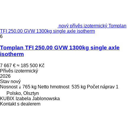
nový přívěs izotermický Tomplan
TFI 250.00 GVW 1300kg single axle isotherm
6
Tomplan TFI 250.00 GVW 1300kg single axle
isotherm
7 667 €
≈ 185 500 Kč
Přívěs izotermický
2026
Stav
nový
Nosnost
765 kg
Netto hmotnost
535 kg
Počet náprav
1
Polsko, Olsztyn
KUBIX Izabela Jablonowska
Kontakt s dealerem