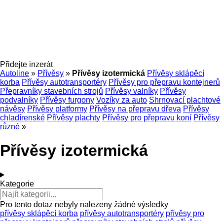
Přidejte inzerát
Autoline
»
Přívěsy
»
Přívěsy izotermická
Přívěsy sklápěcí
korba
Přívěsy autotransportéry
Přívěsy pro přepravu kontejnerů
Přepravníky stavebních strojů
Přívěsy valníky
Přívěsy
podvalníky
Přívěsy furgony
Vozíky za auto
Shrnovací plachtové
návěsy
Přívěsy platformy
Přívěsy na přepravu dřeva
Přívěsy
chladírenské
Přívěsy plachty
Přívěsy pro přepravu koní
Přívěsy
různé
»
Přívěsy izotermická
Kategorie
Pro tento dotaz nebyly nalezeny žádné výsledky
přívěsy sklápěcí korba
přívěsy autotransportéry
přívěsy pro