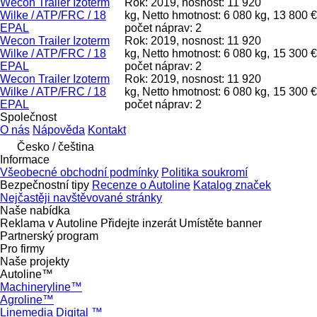
Wecon Trailer Izoterm
Rok: 2019, nosnost: 11 920
Wilke / ATP/FRC / 18
kg, Netto hmotnost: 6 080 kg,
13 800 €
EPAL
počet náprav: 2
Wecon Trailer Izoterm
Rok: 2019, nosnost: 11 920
Wilke / ATP/FRC / 18
kg, Netto hmotnost: 6 080 kg,
15 300 €
EPAL
počet náprav: 2
Wecon Trailer Izoterm
Rok: 2019, nosnost: 11 920
Wilke / ATP/FRC / 18
kg, Netto hmotnost: 6 080 kg,
15 300 €
EPAL
počet náprav: 2
Společnost
O nás
Nápověda
Kontakt
Česko / čeština
Informace
Všeobecné obchodní podmínky
Politika soukromí
Bezpečnostní tipy
Recenze o Autoline
Katalog značek
Nejčastěji navštěvované stránky
Naše nabídka
Reklama v Autoline
Přidejte inzerát
Umístěte banner
Partnerský program
Pro firmy
Naše projekty
Autoline™
Machineryline™
Agroline™
Linemedia Digital ™