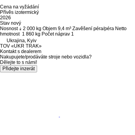
Cena na vyžádání
Přívěs izotermický
2026
Stav
nový
Nosnost
2 000 kg
Objem
9,4 m³
Zavěšení
péra/péra
Netto
hmotnost
1 860 kg
Počet náprav
1
Ukrajina, Kyiv
TOV «UKR TRAK»
Kontakt s dealerem
Nakupujete/prodáváte stroje nebo vozidla?
Dělejte to s námi!
Přidejte inzerát