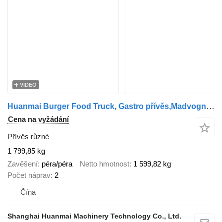
VIDEO
Huanmai Burger Food Truck, Gastro přívěs,Madvogn Foodtruck
Cena na vyžádání
Přívěs různé
1 799,85 kg
Zavěšení
péra/péra
Netto hmotnost
1 599,82 kg
Počet náprav
2
Čína
Shanghai Huanmai Machinery Technology Co., Ltd.