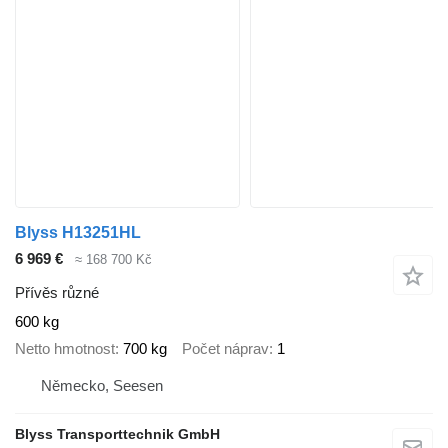
Blyss H13251HL
6 969 €
≈ 168 700 Kč
Přívěs různé
600 kg
Netto hmotnost
700 kg
Počet náprav
1
Německo, Seesen
Blyss Transporttechnik GmbH