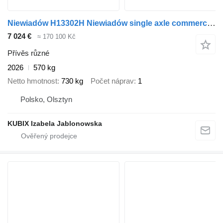
Niewiadów H13302H Niewiadów single axle commercial trailer
7 024 €
≈ 170 100 Kč
Přívěs různé
2026
570 kg
Netto hmotnost
730 kg
Počet náprav
1
Polsko, Olsztyn
KUBIX Izabela Jablonowska