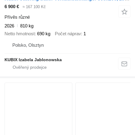
6 900 €
≈ 167 100 Kč
Přívěs různé
2026
810 kg
Netto hmotnost
690 kg
Počet náprav
1
Polsko, Olsztyn
KUBIX Izabela Jablonowska