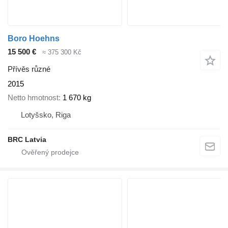
Boro Hoehns
15 500 €
≈ 375 300 Kč
Přívěs různé
2015
Netto hmotnost
1 670 kg
Lotyšsko, Riga
BRC Latvia