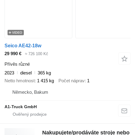
VIDEO
Seico AE42-18w
29 990 €
≈ 726 100 Kč
Přívěs různé
2023
diesel
365 kg
Netto hmotnost
1 415 kg
Počet náprav
1
Německo, Bakum
A1-Truck GmbH
Nakupujete/prodáváte stroje nebo