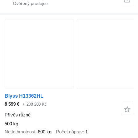
Blyss H13362HL
8 599 €
≈ 208 200 Kč
Přívěs různé
500 kg
Netto hmotnost
800 kg
Počet náprav
1