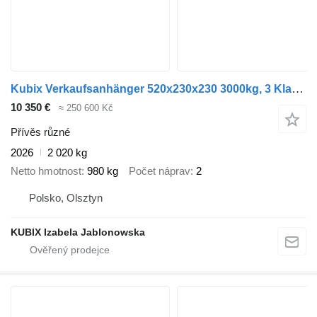
Kubix Verkaufsanhänger 520x230x230 3000kg, 3 Klappen
10 350 €
≈ 250 600 Kč
Přívěs různé
2026
2 020 kg
Netto hmotnost
980 kg
Počet náprav
2
Polsko, Olsztyn
KUBIX Izabela Jablonowska