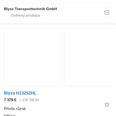
Blyss Transporttechnik GmbH
Blyss H13252HL
7 379 €
≈ 178 700 Kč
Přívěs různé