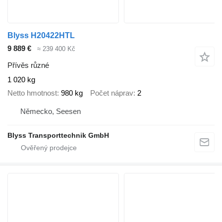
Blyss H20422HTL
9 889 €
≈ 239 400 Kč
Přívěs různé
1 020 kg
Netto hmotnost
980 kg
Počet náprav
2
Německo, Seesen
Blyss Transporttechnik GmbH