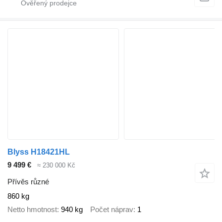
Blyss H18421HL
9 499 €
≈ 230 000 Kč
Přívěs různé
860 kg
Netto hmotnost
940 kg
Počet náprav
1