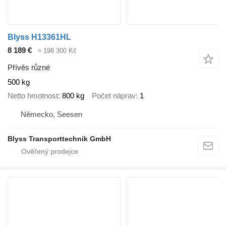
Blyss H13361HL
8 189 €
≈ 198 300 Kč
Přívěs různé
500 kg
Netto hmotnost
800 kg
Počet náprav
1
Německo, Seesen
Blyss Transporttechnik GmbH