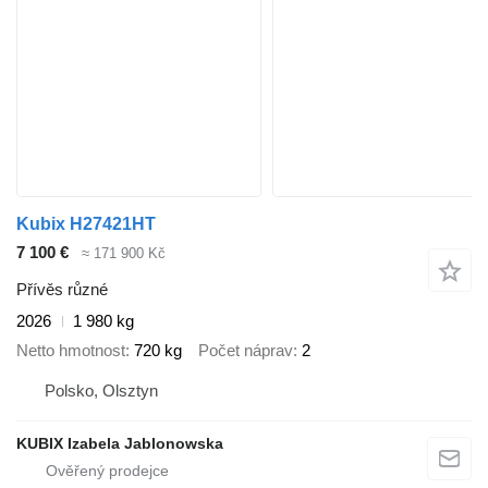
Kubix H27421HT
7 100 €
≈ 171 900 Kč
Přívěs různé
2026
1 980 kg
Netto hmotnost
720 kg
Počet náprav
2
Polsko, Olsztyn
KUBIX Izabela Jablonowska