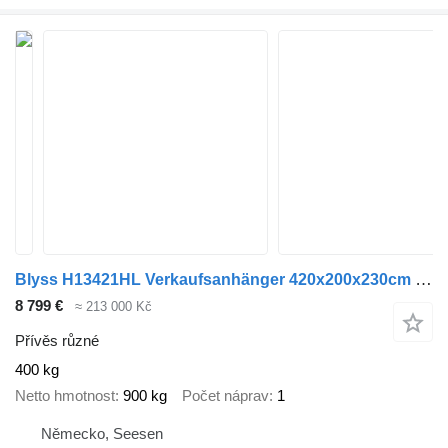
Blyss H13421HL Verkaufsanhänger 420x200x230cm 1300kg zGG
8 799 €
≈ 213 000 Kč
Přívěs různé
400 kg
Netto hmotnost
900 kg
Počet náprav
1
Německo, Seesen