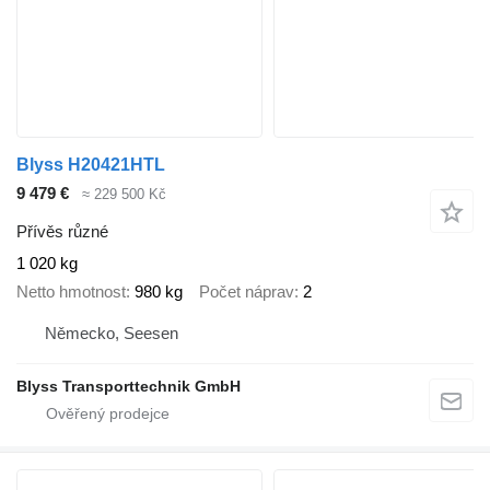
Blyss H20421HTL
9 479 €
≈ 229 500 Kč
Přívěs různé
1 020 kg
Netto hmotnost
980 kg
Počet náprav
2
Německo, Seesen
Blyss Transporttechnik GmbH