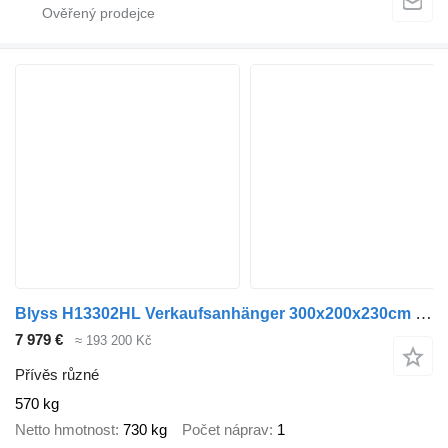
Blyss H13302HL Verkaufsanhänger 300x200x230cm 1300kg zGG
7 979 €
≈ 193 200 Kč
Přívěs různé
570 kg
Netto hmotnost
730 kg
Počet náprav
1