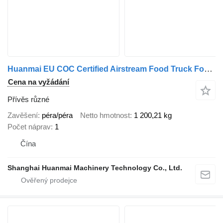
Huanmai EU COC Certified Airstream Food Truck Food Trailer
Cena na vyžádání
Přívěs různé
Zavěšení
péra/péra
Netto hmotnost
1 200,21 kg
Počet náprav
1
Čína
Shanghai Huanmai Machinery Technology Co., Ltd.