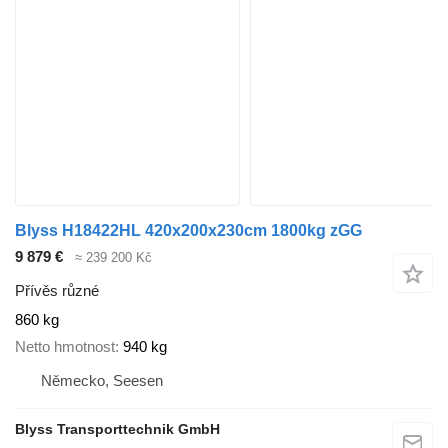
Blyss H18422HL 420x200x230cm 1800kg zGG
9 879 €
≈ 239 200 Kč
Přívěs různé
860 kg
Netto hmotnost
940 kg
Německo, Seesen
Blyss Transporttechnik GmbH