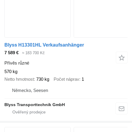
Blyss H13301HL Verkaufsanhänger
7 589 €
≈ 183 700 Kč
Přívěs různé
570 kg
Netto hmotnost
730 kg
Počet náprav
1
Německo, Seesen
Blyss Transporttechnik GmbH