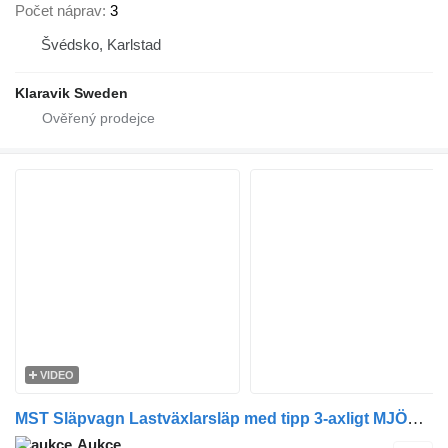
Počet náprav
3
Švédsko, Karlstad
Klaravik Sweden
VIDEO
MST Släpvagn Lastväxlarsläp med tipp 3-axligt MJÖLBYSLÄPET MST
Aukce