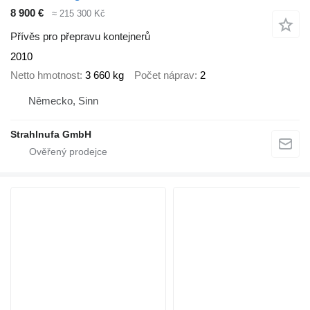
8 900 €
≈ 215 300 Kč
Přívěs pro přepravu kontejnerů
2010
Netto hmotnost
3 660 kg
Počet náprav
2
Německo, Sinn
Strahlnufa GmbH