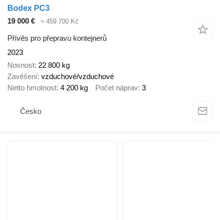
Bodex PC3
19 000 €
≈ 459 700 Kč
Přívěs pro přepravu kontejnerů
2023
Nosnost
22 800 kg
Zavěšení
vzduchové/vzduchové
Netto hmotnost
4 200 kg
Počet náprav
3
Česko