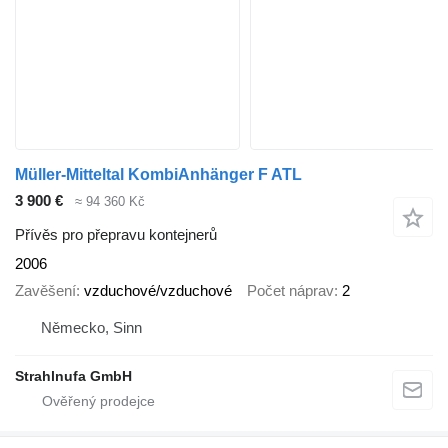
Müller-Mitteltal KombiAnhänger F ATL
3 900 €
≈ 94 360 Kč
Přívěs pro přepravu kontejnerů
2006
Zavěšení
vzduchové/vzduchové
Počet náprav
2
Německo, Sinn
Strahlnufa GmbH