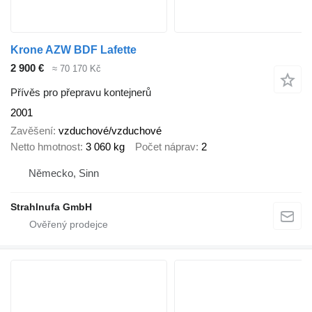
Krone AZW BDF Lafette
2 900 €
≈ 70 170 Kč
Přívěs pro přepravu kontejnerů
2001
Zavěšení
vzduchové/vzduchové
Netto hmotnost
3 060 kg
Počet náprav
2
Německo, Sinn
Strahlnufa GmbH