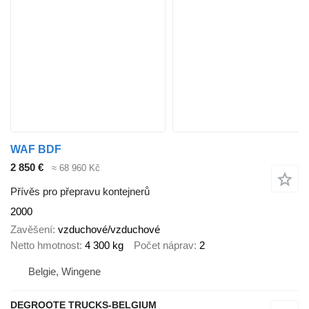
WAF BDF
2 850 €
≈ 68 960 Kč
Přívěs pro přepravu kontejnerů
2000
Zavěšení
vzduchové/vzduchové
Netto hmotnost
4 300 kg
Počet náprav
2
Belgie, Wingene
DEGROOTE TRUCKS-BELGIUM