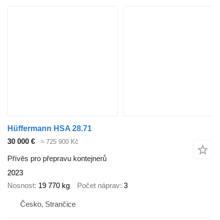
Hüffermann HSA 28.71
30 000 €
≈ 725 900 Kč
Přívěs pro přepravu kontejnerů
2023
Nosnost
19 770 kg
Počet náprav
3
Česko, Strančice