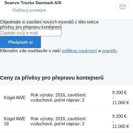
Scanvo Trucks Danmark A/S
Objednejte si zasílání nových inzerátů z této sekce
přívěsy pro přepravu kontejnerů
Předplatit si
Kliknutím zde souhlasíte s naší
politikou soukromí
a
pravidly
.
Ceny za přívěsy pro přepravu kontejnerů
9 200 €
Rok výroby: 2016, zavěšení:
Kögel AWE
-
vzduchové, počet náprav: 2
11 000 €
9 200 €
Kögel AWE
Rok výroby: 2016, zavěšení:
-
18
vzduchové, počet náprav: 2
11 000 €