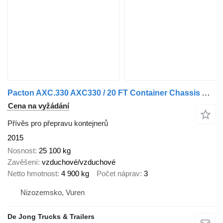
Pacton AXC.330 AXC330 / 20 FT Container Chassis Aanhanger / BPW + Drum
Cena na vyžádání
Přívěs pro přepravu kontejnerů
2015
Nosnost
25 100 kg
Zavěšení
vzduchové/vzduchové
Netto hmotnost
4 900 kg
Počet náprav
3
Nizozemsko, Vuren
De Jong Trucks & Trailers