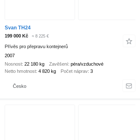
Svan TH24
199 000 Kč
≈ 8 225 €
Přívěs pro přepravu kontejnerů
2007
Nosnost
22 180 kg
Zavěšení
péra/vzduchové
Netto hmotnost
4 820 kg
Počet náprav
3
Česko