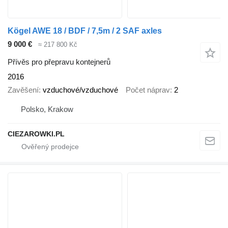
Kögel AWE 18 / BDF / 7,5m / 2 SAF axles
9 000 €
≈ 217 800 Kč
Přívěs pro přepravu kontejnerů
2016
Zavěšení
vzduchové/vzduchové
Počet náprav
2
Polsko, Krakow
CIEZAROWKI.PL