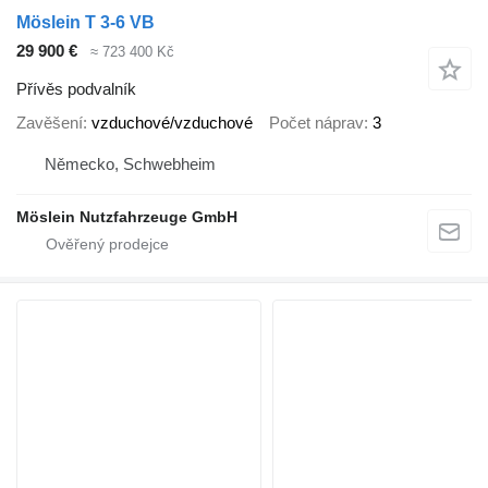
Möslein T 3-6 VB
29 900 €
≈ 723 400 Kč
Přívěs podvalník
Zavěšení
vzduchové/vzduchové
Počet náprav
3
Německo, Schwebheim
Möslein Nutzfahrzeuge GmbH