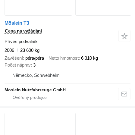
Möslein T3
Cena na vyžádání
Přívěs podvalník
2006
23 690 kg
Zavěšení
péra/péra
Netto hmotnost
6 310 kg
Počet náprav
3
Německo, Schwebheim
Möslein Nutzfahrzeuge GmbH