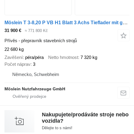
Möslein T 3-8,20 P VB H1 Blatt 3 Achs Tieflader mit gerader Ladefläche 8
31 900 €
≈ 771 800 Kč
Přívěs - přepravník stavebních strojů
22 680 kg
Zavěšení
péra/péra
Netto hmotnost
7 320 kg
Počet náprav
3
Německo, Schwebheim
Möslein Nutzfahrzeuge GmbH
Nakupujete/prodáváte stroje nebo
vozidla?
Dělejte to s námi!