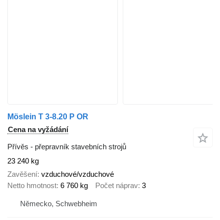
Möslein T 3-8.20 P OR
Cena na vyžádání
Přívěs - přepravník stavebních strojů
23 240 kg
Zavěšení
vzduchové/vzduchové
Netto hmotnost
6 760 kg
Počet náprav
3
Německo, Schwebheim