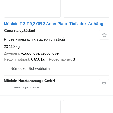
Möslein T 3-P9,2 OR 3 Achs Plato- Tieflader- Anhänger 9 m
Cena na vyžádání
Přívěs - přepravník stavebních strojů
23 110 kg
Zavěšení
vzduchové/vzduchové
Netto hmotnost
6 890 kg
Počet náprav
3
Německo, Schwebheim
Möslein Nutzfahrzeuge GmbH