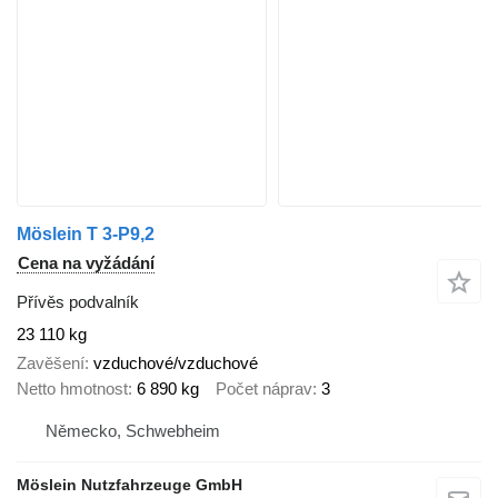
Möslein T 3-P9,2
Cena na vyžádání
Přívěs podvalník
23 110 kg
Zavěšení
vzduchové/vzduchové
Netto hmotnost
6 890 kg
Počet náprav
3
Německo, Schwebheim
Möslein Nutzfahrzeuge GmbH