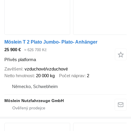
Möslein T 2 Plato Jumbo- Plato- Anhänger
25 900 €
≈ 626 700 Kč
Přívěs platforma
Zavěšení
vzduchové/vzduchové
Netto hmotnost
20 000 kg
Počet náprav
2
Německo, Schwebheim
Möslein Nutzfahrzeuge GmbH