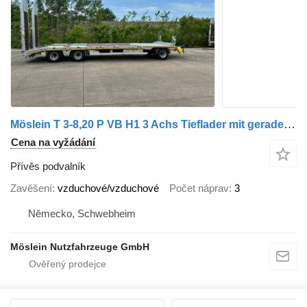
Möslein T 3-8,20 P VB H1 3 Achs Tieflader mit gerader Ladefläche 8,20 m
Cena na vyžádání
Přívěs podvalník
Zavěšení
vzduchové/vzduchové
Počet náprav
3
Německo, Schwebheim
Möslein Nutzfahrzeuge GmbH