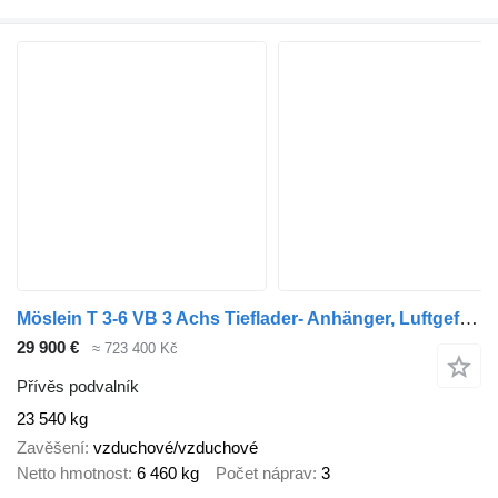
Möslein T 3-6 VB 3 Achs Tieflader- Anhänger, Luftgefedert, Verbreiterung
29 900 €
≈ 723 400 Kč
Přívěs podvalník
23 540 kg
Zavěšení
vzduchové/vzduchové
Netto hmotnost
6 460 kg
Počet náprav
3