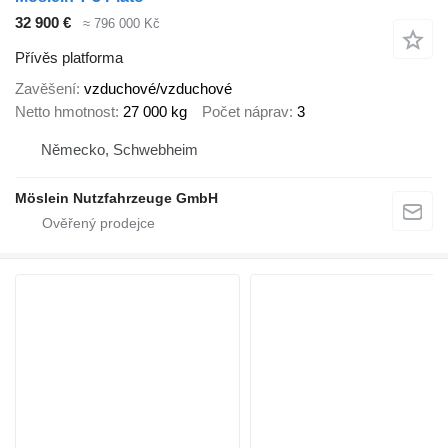
32 900 €
≈ 796 000 Kč
Přívěs platforma
Zavěšení
vzduchové/vzduchové
Netto hmotnost
27 000 kg
Počet náprav
3
Německo, Schwebheim
Möslein Nutzfahrzeuge GmbH