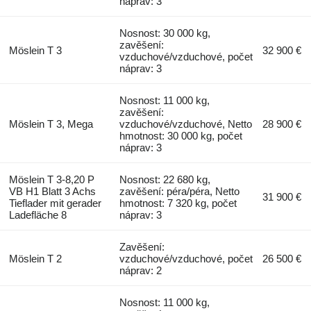
náprav: 3
Nosnost: 30 000 kg,
zavěšení:
Möslein T 3
32 900 €
vzduchové/vzduchové, počet
náprav: 3
Nosnost: 11 000 kg,
zavěšení:
Möslein T 3, Mega
vzduchové/vzduchové, Netto
28 900 €
hmotnost: 30 000 kg, počet
náprav: 3
Möslein T 3-8,20 P
Nosnost: 22 680 kg,
VB H1 Blatt 3 Achs
zavěšení: péra/péra, Netto
31 900 €
Tieflader mit gerader
hmotnost: 7 320 kg, počet
Ladefläche 8
náprav: 3
Zavěšení:
Möslein T 2
vzduchové/vzduchové, počet
26 500 €
náprav: 2
Nosnost: 11 000 kg,