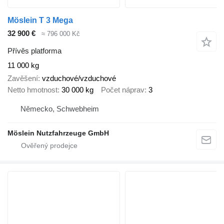
Möslein T 3 Mega
32 900 €
≈ 796 000 Kč
Přívěs platforma
11 000 kg
Zavěšení
vzduchové/vzduchové
Netto hmotnost
30 000 kg
Počet náprav
3
Německo, Schwebheim
Möslein Nutzfahrzeuge GmbH