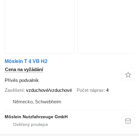
Möslein T 4 VB H2
Cena na vyžádání
Přívěs podvalník
Zavěšení
vzduchové/vzduchové
Počet náprav
4
Německo, Schwebheim
Möslein Nutzfahrzeuge GmbH