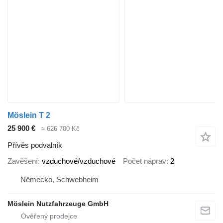
Möslein T 2
25 900 €
≈ 626 700 Kč
Přívěs podvalník
Zavěšení
vzduchové/vzduchové
Počet náprav
2
Německo, Schwebheim
Möslein Nutzfahrzeuge GmbH