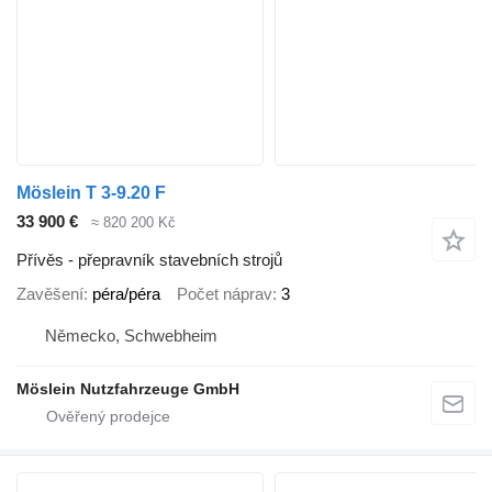
Möslein T 3-9.20 F
33 900 €
≈ 820 200 Kč
Přívěs - přepravník stavebních strojů
Zavěšení
péra/péra
Počet náprav
3
Německo, Schwebheim
Möslein Nutzfahrzeuge GmbH