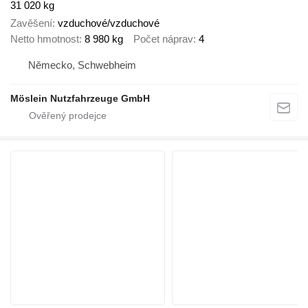
31 020 kg
Zavěšení
vzduchové/vzduchové
Netto hmotnost
8 980 kg
Počet náprav
4
Německo, Schwebheim
Möslein Nutzfahrzeuge GmbH