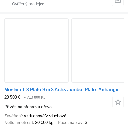
Möslein T 3 Plato 9 m 3 Achs Jumbo- Plato- Anhänger 9 m, Mega
29 500 €
≈ 713 800 Kč
Přívěs na přepravu dřeva
Zavěšení
vzduchové/vzduchové
Netto hmotnost
30 000 kg
Počet náprav
3