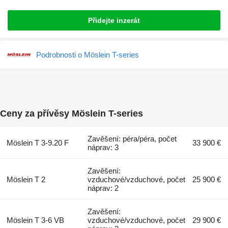
Přidejte inzerát
Podrobnosti o Möslein T-series
Ceny za přívěsy Möslein T-series
Zavěšení: péra/péra, počet
Möslein T 3-9.20 F
33 900 €
náprav: 3
Zavěšení:
Möslein T 2
vzduchové/vzduchové, počet
25 900 €
náprav: 2
Zavěšení:
Möslein T 3-6 VB
vzduchové/vzduchové, počet
29 900 €