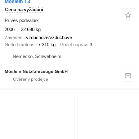
Möslein T3
Cena na vyžádání
Přívěs podvalník
2006
22 690 kg
Zavěšení
vzduchové/vzduchové
Netto hmotnost
7 310 kg
Počet náprav
3
Německo, Schwebheim
Möslein Nutzfahrzeuge GmbH