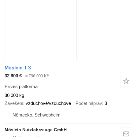
Möslein T 3
32 900 €
≈ 796 000 Kč
Přívěs platforma
30 000 kg
Zavěšení
vzduchové/vzduchové
Počet náprav
3
Německo, Schwebheim
Möslein Nutzfahrzeuge GmbH