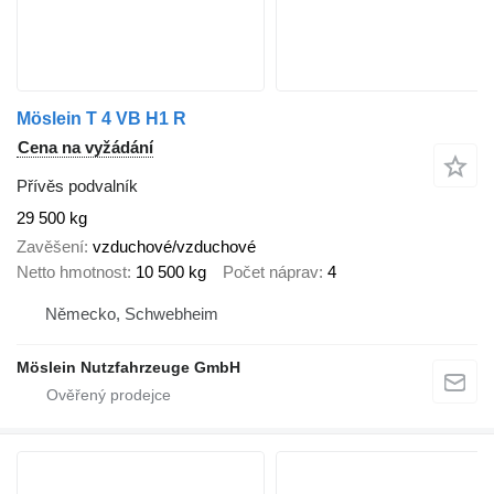
Möslein T 4 VB H1 R
Cena na vyžádání
Přívěs podvalník
29 500 kg
Zavěšení
vzduchové/vzduchové
Netto hmotnost
10 500 kg
Počet náprav
4
Německo, Schwebheim
Möslein Nutzfahrzeuge GmbH