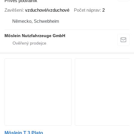
Přívěs podvalník
Zavěšení
vzduchové/vzduchové
Počet náprav
2
Německo, Schwebheim
Möslein Nutzfahrzeuge GmbH
Möslein T 3 Plato