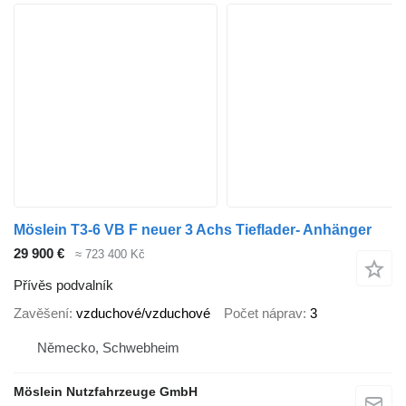
Möslein T3-6 VB F neuer 3 Achs Tieflader- Anhänger
29 900 €
≈ 723 400 Kč
Přívěs podvalník
Zavěšení
vzduchové/vzduchové
Počet náprav
3
Německo, Schwebheim
Möslein Nutzfahrzeuge GmbH