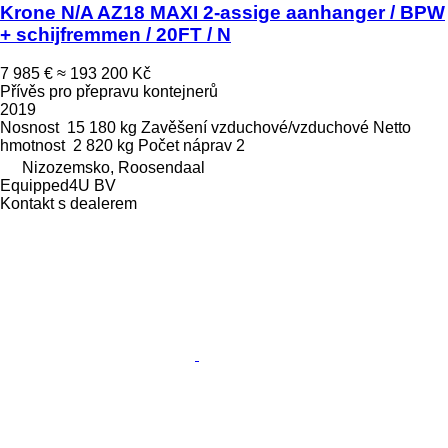
Krone N/A AZ18 MAXI 2-assige aanhanger / BPW
+ schijfremmen / 20FT / N
7 985 €
≈ 193 200 Kč
Přívěs pro přepravu kontejnerů
2019
Nosnost
15 180 kg
Zavěšení
vzduchové/vzduchové
Netto
hmotnost
2 820 kg
Počet náprav
2
Nizozemsko, Roosendaal
Equipped4U BV
Kontakt s dealerem