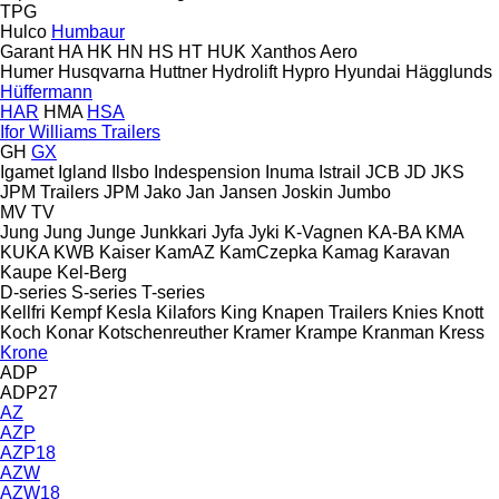
TPG
Hulco
Humbaur
Garant
HA
HK
HN
HS
HT
HUK
Xanthos Aero
Humer
Husqvarna
Huttner
Hydrolift
Hypro
Hyundai
Hägglunds
Hüffermann
HAR
HMA
HSA
Ifor Williams Trailers
GH
GX
Igamet
Igland
Ilsbo
Indespension
Inuma
Istrail
JCB
JD
JKS
JPM Trailers
JPM
Jako
Jan
Jansen
Joskin
Jumbo
MV
TV
Jung
Jung
Junge
Junkkari
Jyfa
Jyki
K-Vagnen
KA-BA
KMA
KUKA
KWB
Kaiser
KamAZ
KamCzepka
Kamag
Karavan
Kaupe
Kel-Berg
D-series
S-series
T-series
Kellfri
Kempf
Kesla
Kilafors
King
Knapen Trailers
Knies
Knott
Koch
Konar
Kotschenreuther
Kramer
Krampe
Kranman
Kress
Krone
ADP
ADP27
AZ
AZP
AZP18
AZW
AZW18