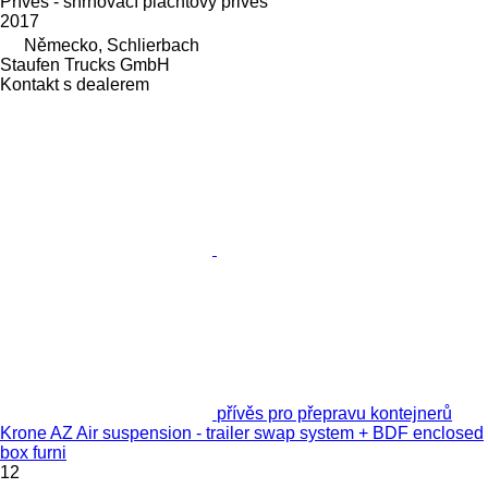
Přívěs - shrnovací plachtovy prives
2017
Německo, Schlierbach
Staufen Trucks GmbH
Kontakt s dealerem
přívěs pro přepravu kontejnerů
Krone AZ Air suspension - trailer swap system + BDF enclosed
box furni
12