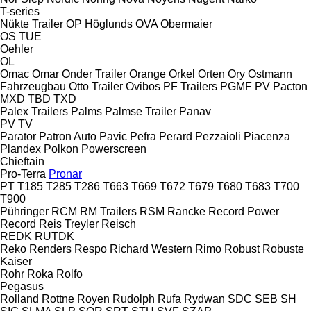
T-series
Nükte Trailer
OP Höglunds
OVA
Obermaier
OS
TUE
Oehler
OL
Omac
Omar
Onder Trailer
Orange
Orkel
Orten
Ory
Ostmann
Fahrzeugbau
Otto Trailer
Ovibos
PF Trailers
PGMF
PV
Pacton
MXD
TBD
TXD
Palex Trailers
Palms
Palmse Trailer
Panav
PV
TV
Parator
Patron Auto
Pavic
Pefra
Perard
Pezzaioli
Piacenza
Plandex
Polkon
Powerscreen
Chieftain
Pro-Terra
Pronar
PT
T185
T285
T286
T663
T669
T672
T679
T680
T683
T700
T900
Pühringer
RCM
RM Trailers
RSM
Rancke
Record Power
Record
Reis Treyler
Reisch
REDK
RUTDK
Reko
Renders
Respo
Richard Western
Rimo
Robust
Robuste
Kaiser
Rohr
Roka
Rolfo
Pegasus
Rolland
Rottne
Royen
Rudolph
Rufa
Rydwan
SDC
SEB
SH