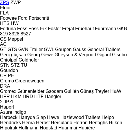
ZPS
ZWP
Floor
FLA
Foowee
Ford
Fortschritt
HTS
HW
Fortuna
Foss
Foss-Eik
Foster
Frejat
Fruehauf
Fuhrmann
GKB
819
8328
8527
GS Meppel
AC
GT
GTS
GVN Trailer
GWL
Gaupen
Gauss
General Trailers
Gençgüçsan
Georg
Gewe
Gheysen & Verpoort
Gigant
Gisebo
Gniotpol
Goldhofer
STN
STZ
TU
Gourdon
CP
PE
Gremo
Groenewegen
DRA
Gromex
Grünenfelder
Gsodam
Guillén
Güneş Treyler
H&W
HFR
HKM
HRD
HTF
Hangler
2 JPZL
Hapert
Azure
Indigo
Harbeck
Harryda Slap
Hawe
Hazlewood Trailers
Helpo
Hendricks
Henra
Herbst
Herculano
Herron
Hertoghs
Hilken
Hipotruk
Hoffmann
Hogstad
Huanmai
Hubière