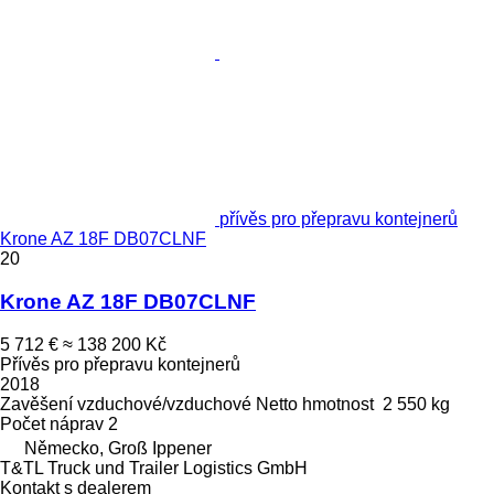
přívěs pro přepravu kontejnerů
Krone AZ 18F DB07CLNF
20
Krone AZ 18F DB07CLNF
5 712 €
≈ 138 200 Kč
Přívěs pro přepravu kontejnerů
2018
Zavěšení
vzduchové/vzduchové
Netto hmotnost
2 550 kg
Počet náprav
2
Německo, Groß Ippener
T&TL Truck und Trailer Logistics GmbH
Kontakt s dealerem