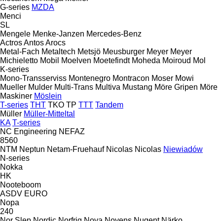
G-series
MZDA
Menci
SL
Mengele
Menke-Janzen
Mercedes-Benz
Actros
Antos
Arocs
Metal-Fach
Metaltech
Metsjö
Meusburger
Meyer
Meyer
Michieletto
Mobil
Moelven
Moetefindt
Moheda
Moiroud
Mol
K-series
Mono-Transserviss
Montenegro
Montracon
Moser
Mowi
Mueller
Mulder
Multi-Trans
Multiva
Mustang
Möre Gripen
Möre
Maskiner
Möslein
T-series
THT
TKO
TP
TTT
Tandem
Müller
Müller-Mitteltal
KA
T-series
NC Engineering
NEFAZ
8560
NTM
Neptun
Netam-Fruehauf
Nicolas
Nicolas
Niewiadów
N-series
Nokka
HK
Nooteboom
ASDV
EURO
Nopa
240
Nor Slep
Nordic
Norfrig
Nova
Noyens
Nugent
Närko