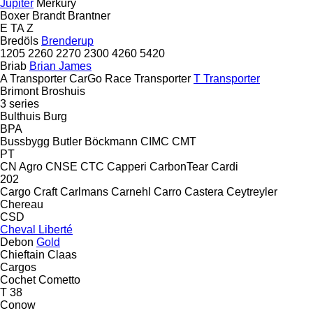
Jupiter
Merkury
Boxer
Brandt
Brantner
E
TA
Z
Bredöls
Brenderup
1205
2260
2270
2300
4260
5420
Briab
Brian James
A Transporter
CarGo
Race Transporter
T Transporter
Brimont
Broshuis
3 series
Bulthuis
Burg
BPA
Bussbygg
Butler
Böckmann
CIMC
CMT
PT
CN Agro
CNSE
CTC
Capperi
CarbonTear
Cardi
202
Cargo Craft
Carlmans
Carnehl
Carro
Castera
Ceytreyler
Chereau
CSD
Cheval Liberté
Debon
Gold
Chieftain
Claas
Cargos
Cochet
Cometto
T 38
Conow