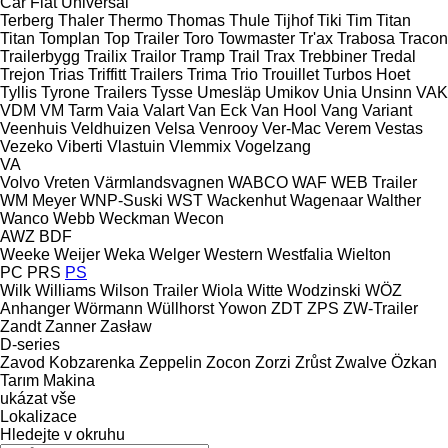
Car Flat
Universal
Terberg
Thaler
Thermo
Thomas
Thule
Tijhof
Tiki
Tim
Titan
Titan
Tomplan
Top Trailer
Toro
Towmaster
Tr'ax
Trabosa
Tracon
Trailerbygg
Trailix
Trailor
Tramp Trail
Trax
Trebbiner
Tredal
Trejon
Trias
Triffitt Trailers
Trima
Trio
Trouillet
Turbos Hoet
Tyllis
Tyrone Trailers
Tysse
Umesläp
Umikov
Unia
Unsinn
VAK
VDM
VM Tarm
Vaia
Valart
Van Eck
Van Hool
Vang
Variant
Veenhuis
Veldhuizen
Velsa
Venrooy
Ver-Mac
Verem
Vestas
Vezeko
Viberti
Vlastuin
Vlemmix
Vogelzang
VA
Volvo
Vreten
Värmlandsvagnen
WABCO
WAF
WEB Trailer
WM Meyer
WNP-Suski
WST
Wackenhut
Wagenaar
Walther
Wanco
Webb
Weckman
Wecon
AWZ
BDF
Weeke
Weijer
Weka
Welger
Western
Westfalia
Wielton
PC
PRS
PS
Wilk
Williams
Wilson Trailer
Wiola
Witte
Wodzinski
WÖZ
Anhanger
Wörmann
Wüllhorst
Yowon
ZDT
ZPS
ZW-Trailer
Zandt
Zanner
Zasław
D-series
Zavod Kobzarenka
Zeppelin
Zocon
Zorzi
Zrůst
Zwalve
Özkan
Tarım Makina
ukázat vše
Lokalizace
Hledejte v okruhu