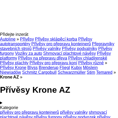
Přidejte inzerát
Autoline
»
Přívěsy
Přívěsy sklápěcí korba
Přívěsy
autotransportéry
Přívěsy pro přepravu kontejnerů
Přepravníky
stavebních strojů
Přívěsy valníky
Přívěsy podvalníky
Přívěsy
furgony
Vozíky za auto
Shrnovací plachtové návěsy
Přívěsy
platformy
Přívěsy na přepravu dřeva
Přívěsy chladírenské
Přívěsy plachty
Přívěsy pro přepravu koní
Přívěsy různé
»
Přívěsy Krone
Blyss
Brenderup
Fliegl
Kubix
Möslein
Niewiadów
Schmitz Cargobull
Schwarzmüller
Stim
Temared
»
Krone AZ
»
Přívěsy Krone AZ
Kategorie
přívěsy pro přepravu kontejnerů
přívěsy valníky
shrnovací
plachtové návěsy
přívěsy furgony
přívěsy podvozek
přívěsy