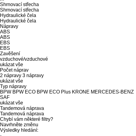
Shrnovací střecha
Shrnovací střecha
Hydraulické čela
Hydraulické čela
Nápravy
ABS
ABS
EBS
EBS
Zavěšení
vzduchové/vzduchové
ukázat vše
Počet náprav
2 nápravy
3 nápravy
ukázat vše
Typ nápravy
BPW
BPW ECO
BPW ECO Plus
KRONE
MERCEDES-BENZ
SAF
ukázat vše
Tandemová náprava
Tandemová náprava
Chybí vám některé filtry?
Navrhněte změnu
Výsledky hledání:
-