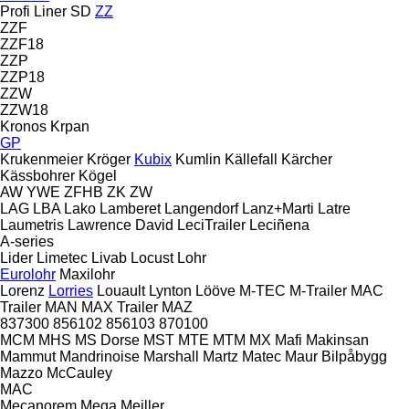
Profi Liner
SD
ZZ
ZZF
ZZF18
ZZP
ZZP18
ZZW
ZZW18
Kronos
Krpan
GP
Krukenmeier
Kröger
Kubix
Kumlin
Källefall
Kärcher
Kässbohrer
Kögel
AW
YWE
ZFHB
ZK
ZW
LAG
LBA
Lako
Lamberet
Langendorf
Lanz+Marti
Latre
Laumetris
Lawrence David
LeciTrailer
Leciñena
A-series
Lider
Limetec
Livab
Locust
Lohr
Eurolohr
Maxilohr
Lorenz
Lorries
Louault
Lynton
Lööve
M-TEC
M-Trailer
MAC
Trailer
MAN
MAX Trailer
MAZ
837300
856102
856103
870100
MCM
MHS
MS Dorse
MST
MTE
MTM
MX
Mafi
Makinsan
Mammut
Mandrinoise
Marshall
Martz
Matec
Maur Bilpåbygg
Mazzo
McCauley
MAC
Mecanorem
Mega
Meiller