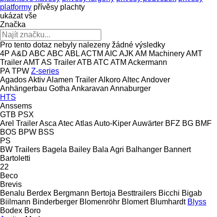
platformy
přívěsy plachty
ukázat vše
Značka
Pro tento dotaz nebyly nalezeny žádné výsledky
4P
A&D
ABC
ABC
ABL
ACTM
AIC
AJK
AM Machinery
AMT
Trailer
AMT
AS Trailer
ATB
ATC
ATM
Ackermann
PA
TPW
Z-series
Agados
Aktiv
Alamen Trailer
Alkoro
Altec
Andover
Anhängerbau Gotha
Ankaravan
Annaburger
HTS
Anssems
GTB
PSX
Arel Trailer
Asca
Atec
Atlas
Auto-Kiper
Auwärter
BFZ
BG
BMF
BOS
BPW
BSS
PS
BW Trailers
Bagela
Bailey
Bala Agri
Balhanger
Bannert
Bartoletti
22
Beco
Brevis
Benalu
Berdex
Bergmann
Bertoja
Besttrailers
Bicchi
Bigab
Biilmann
Binderberger
Blomenröhr
Blomert
Blumhardt
Blyss
Bodex
Boro