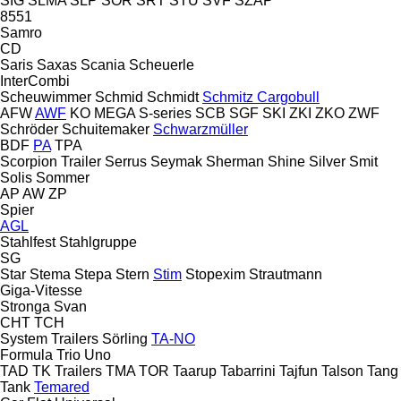
SIG
SLMA
SLP
SOR
SRT
STU
SVF
SZAP
8551
Samro
CD
Saris
Saxas
Scania
Scheuerle
InterCombi
Scheuwimmer
Schmid
Schmidt
Schmitz Cargobull
AFW
AWF
KO
MEGA
S-series
SCB
SGF
SKI
ZKI
ZKO
ZWF
Schröder
Schuitemaker
Schwarzmüller
BDF
PA
TPA
Scorpion Trailer
Serrus
Seymak
Sherman
Shine
Silver
Smit
Solis
Sommer
AP
AW
ZP
Spier
AGL
Stahlfest
Stahlgruppe
SG
Star
Stema
Stepa
Stern
Stim
Stopexim
Strautmann
Giga-Vitesse
Stronga
Svan
CHT
TCH
System Trailers
Sörling
TA-NO
Formula
Trio
Uno
TAD
TK Trailers
TMA
TOR
Taarup
Tabarrini
Tajfun
Talson
Tang
Tank
Temared