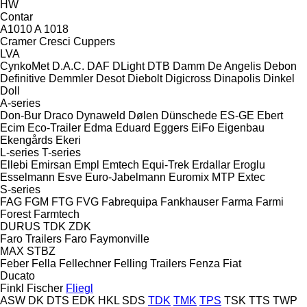
HW
Contar
A1010
A 1018
Cramer
Cresci
Cuppers
LVA
CynkoMet
D.A.C.
DAF
DLight
DTB
Damm
De Angelis
Debon
Definitive
Demmler
Desot
Diebolt
Digicross
Dinapolis
Dinkel
Doll
A-series
Don-Bur
Draco
Dynaweld
Dølen
Dünschede
ES-GE
Ebert
Ecim
Eco-Trailer
Edma
Eduard
Eggers
EiFo
Eigenbau
Ekengårds
Ekeri
L-series
T-series
Ellebi
Emirsan
Empl
Emtech
Equi-Trek
Erdallar
Eroglu
Esselmann
Esve
Euro-Jabelmann
Euromix MTP
Extec
S-series
FAG
FGM
FTG
FVG
Fabrequipa
Fankhauser
Farma
Farmi
Forest
Farmtech
DURUS
TDK
ZDK
Faro Trailers
Faro
Faymonville
MAX
STBZ
Feber
Fella
Fellechner
Felling Trailers
Fenza
Fiat
Ducato
Finkl
Fischer
Fliegl
ASW
DK
DTS
EDK
HKL
SDS
TDK
TMK
TPS
TSK
TTS
TWP