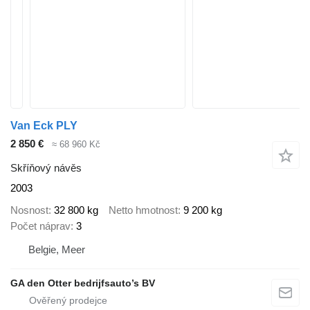
Van Eck PLY
2 850 €
≈ 68 960 Kč
Skříňový návěs
2003
Nosnost
32 800 kg
Netto hmotnost
9 200 kg
Počet náprav
3
Belgie, Meer
GA den Otter bedrijfsauto’s BV