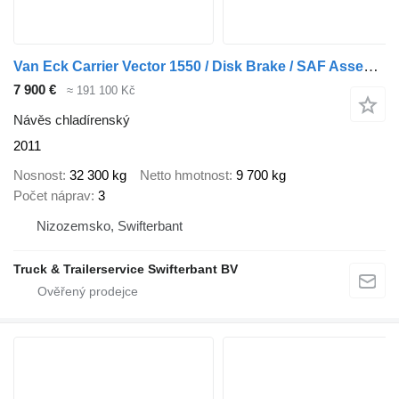
Van Eck Carrier Vector 1550 / Disk Brake / SAF Assen NL TRAILER
7 900 €
≈ 191 100 Kč
Návěs chladírenský
2011
Nosnost
32 300 kg
Netto hmotnost
9 700 kg
Počet náprav
3
Nizozemsko, Swifterbant
Truck & Trailerservice Swifterbant BV