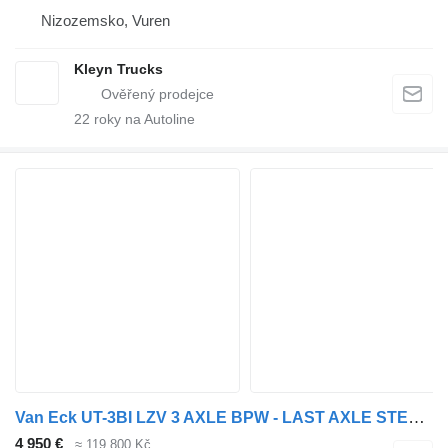
Nizozemsko, Vuren
Kleyn Trucks
22
roky na Autoline
Van Eck UT-3BI LZV 3 AXLE BPW - LAST AXLE STEERING + VAN ECK TRAILER 2 A
4 950 €
≈ 119 800 Kč