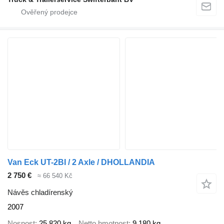
Van Eck UT-2BI / 2 Axle / DHOLLANDIA
2 750 €
≈ 66 540 Kč
Návěs chladírenský
2007
Nosnost
25 820 kg
Netto hmotnost
9 180 kg