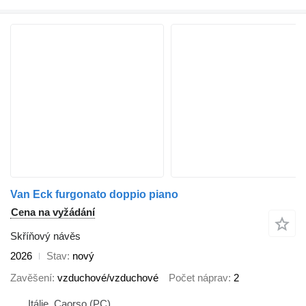
Van Eck furgonato doppio piano
Cena na vyžádání
Skříňový návěs
2026
Stav
nový
Zavěšení
vzduchové/vzduchové
Počet náprav
2
Itálie, Caorso (PC)