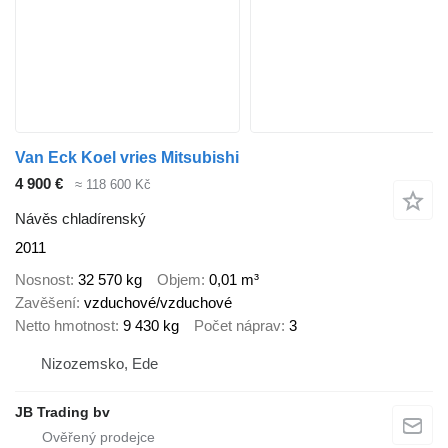
Van Eck Koel vries Mitsubishi
4 900 €
≈ 118 600 Kč
Návěs chladírenský
2011
Nosnost
32 570 kg
Objem
0,01 m³
Zavěšení
vzduchové/vzduchové
Netto hmotnost
9 430 kg
Počet náprav
3
Nizozemsko, Ede
JB Trading bv