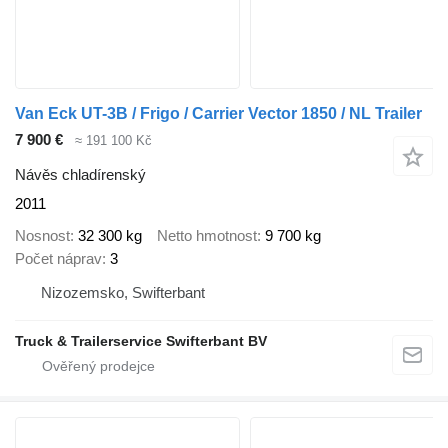
Van Eck UT-3B / Frigo / Carrier Vector 1850 / NL Trailer
7 900 €
≈ 191 100 Kč
Návěs chladírenský
2011
Nosnost
32 300 kg
Netto hmotnost
9 700 kg
Počet náprav
3
Nizozemsko, Swifterbant
Truck & Trailerservice Swifterbant BV