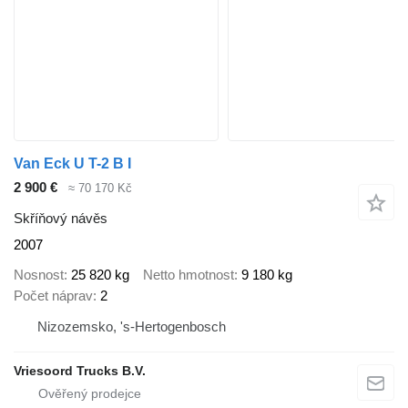
Van Eck U T-2 B I
2 900 €
≈ 70 170 Kč
Skříňový návěs
2007
Nosnost
25 820 kg
Netto hmotnost
9 180 kg
Počet náprav
2
Nizozemsko, 's-Hertogenbosch
Vriesoord Trucks B.V.