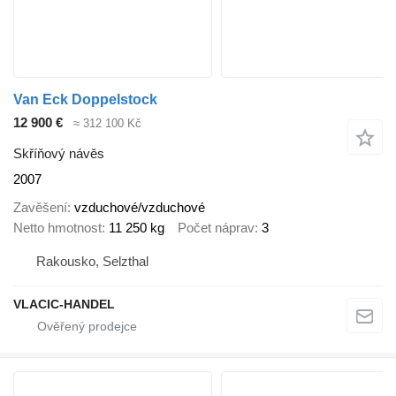
Van Eck Doppelstock
12 900 €
≈ 312 100 Kč
Skříňový návěs
2007
Zavěšení
vzduchové/vzduchové
Netto hmotnost
11 250 kg
Počet náprav
3
Rakousko, Selzthal
VLACIC-HANDEL