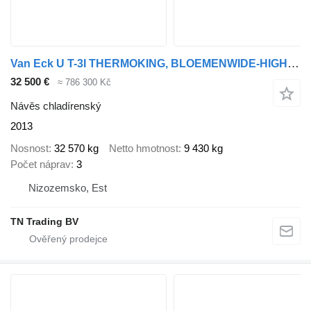
Van Eck U T-3I THERMOKING, BLOEMENWIDE-HIGH, TAILGATE, LIFT BAG
32 500 €
≈ 786 300 Kč
Návěs chladírenský
2013
Nosnost
32 570 kg
Netto hmotnost
9 430 kg
Počet náprav
3
Nizozemsko, Est
TN Trading BV