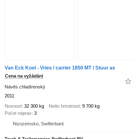
Van Eck Koel - Vries / carrier 1850 MT / Stuur as
Cena na vyžádání
Návěs chladírenský
2011
Nosnost
32 300 kg
Netto hmotnost
9 700 kg
Počet náprav
3
Nizozemsko, Swifterbant
Truck & Trailerservice Swifterbant BV