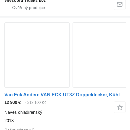
Vriesoord Trucks B.V.
Van Eck Andere VAN ECK UT3Z Doppeldecker, Kühlkofferauflieger, Carrier V
12 900 €
≈ 312 100 Kč
Návěs chladírenský
2013