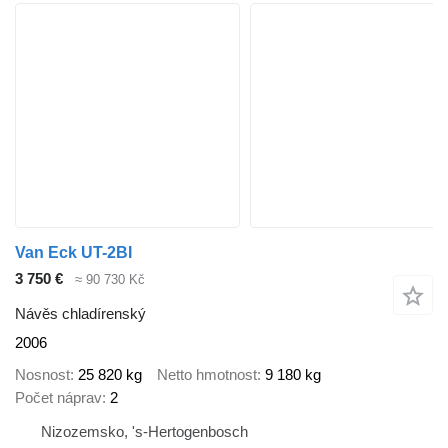
Van Eck UT-2BI
3 750 €
≈ 90 730 Kč
Návěs chladírenský
2006
Nosnost
25 820 kg
Netto hmotnost
9 180 kg
Počet náprav
2
Nizozemsko, 's-Hertogenbosch