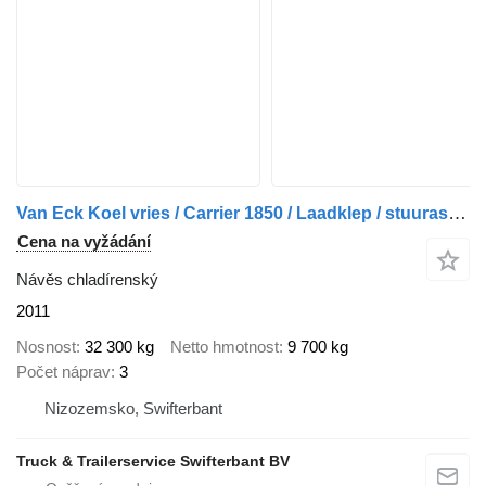
Van Eck Koel vries / Carrier 1850 / Laadklep / stuuras / lift as / NL Tr
Cena na vyžádání
Návěs chladírenský
2011
Nosnost
32 300 kg
Netto hmotnost
9 700 kg
Počet náprav
3
Nizozemsko, Swifterbant
Truck & Trailerservice Swifterbant BV