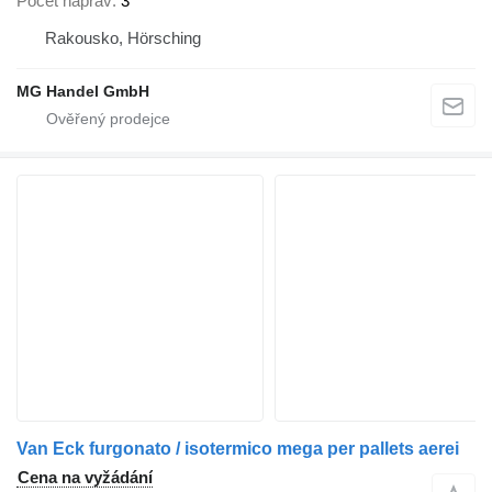
Počet náprav
3
Rakousko, Hörsching
MG Handel GmbH
Van Eck furgonato / isotermico mega per pallets aerei
Cena na vyžádání