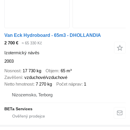
Van Eck Hydroboard - 65m3 - DHOLLANDIA
2 700 €
≈ 65 330 Kč
Izotermický návěs
2003
Nosnost
17 730 kg
Objem
65 m³
Zavěšení
vzduchové/vzduchové
Netto hmotnost
7 270 kg
Počet náprav
1
Nizozemsko, Terborg
BETa Services