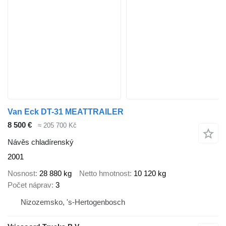
Van Eck DT-31 MEATTRAILER
8 500 €
≈ 205 700 Kč
Návěs chladírenský
2001
Nosnost
28 880 kg
Netto hmotnost
10 120 kg
Počet náprav
3
Nizozemsko, 's-Hertogenbosch