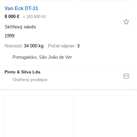
Van Eck DT-31
8 000 €
≈ 193 600 Kč
Skříňový návěs
1999
Nosnost
34 000 kg
Počet náprav
3
Portugalsko, São João de Ver
Pinto & Silva Lda