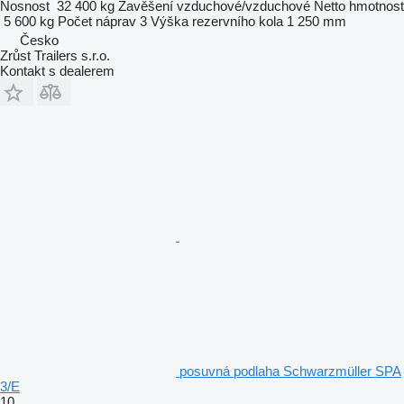
Nosnost
32 400 kg
Zavěšení
vzduchové/vzduchové
Netto hmotnost
5 600 kg
Počet náprav
3
Výška rezervního kola
1 250 mm
Česko
Zrůst Trailers s.r.o.
Kontakt s dealerem
posuvná podlaha Schwarzmüller SPA
3/E
10