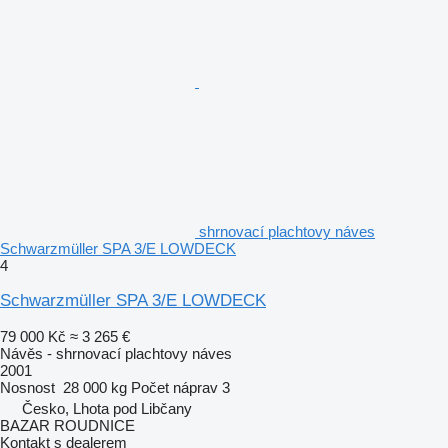
shrnovací plachtovy náves
Schwarzmüller SPA 3/E LOWDECK
4
Schwarzmüller SPA 3/E LOWDECK
79 000 Kč
≈ 3 265 €
Návěs - shrnovací plachtovy náves
2001
Nosnost
28 000 kg
Počet náprav
3
Česko, Lhota pod Libčany
BAZAR ROUDNICE
Kontakt s dealerem