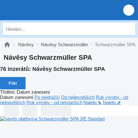
Návěsy
Návěsy Schwarzmüller
Schwarzmüller SPA
Návěsy Schwarzmüller SPA
76 inzerátů:
Návěsy Schwarzmüller SPA
Filtr
Třídění
:
Datum zanesení
Datum zanesení
Po nejdražší
Od nejlevnějších
Rok výroby - od
nejnovějších
Rok výroby - od nejstarších
Najeto ⬊
Najeto ⬈