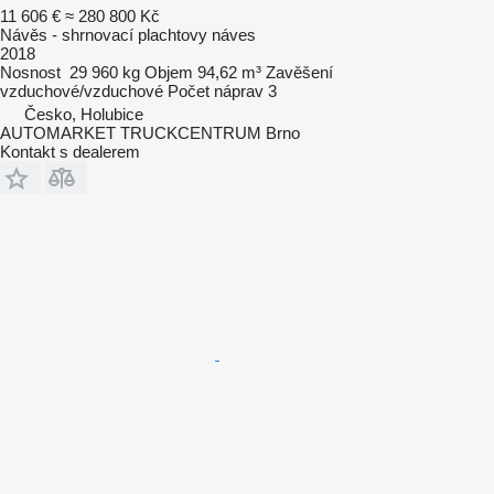
11 606 €
≈ 280 800 Kč
Návěs - shrnovací plachtovy náves
2018
Nosnost
29 960 kg
Objem
94,62 m³
Zavěšení
vzduchové/vzduchové
Počet náprav
3
Česko, Holubice
AUTOMARKET TRUCKCENTRUM Brno
Kontakt s dealerem