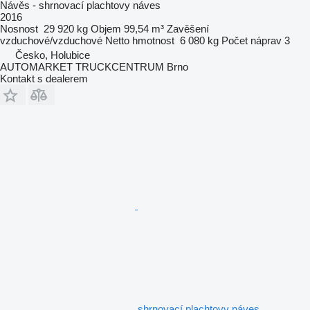
Návěs - shrnovací plachtovy náves
2016
Nosnost
29 920 kg
Objem
99,54 m³
Zavěšení
vzduchové/vzduchové
Netto hmotnost
6 080 kg
Počet náprav
3
Česko, Holubice
AUTOMARKET TRUCKCENTRUM Brno
Kontakt s dealerem
shrnovací plachtovy náves