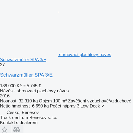
shrnovací plachtovy náves
Schwarzmüller SPA 3/E
27
Schwarzmüller SPA 3/E
139 000 Kč
≈ 5 745 €
Návěs - shrnovací plachtovy náves
2016
Nosnost
32 310 kg
Objem
100 m³
Zavěšení
vzduchové/vzduchové
Netto hmotnost
6 690 kg
Počet náprav
3
Low Deck
✓
Česko, Benešov
Truck centrum Benešov s.r.o.
Kontakt s dealerem