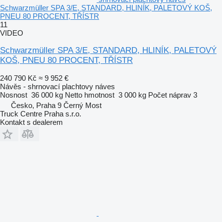
Schwarzmüller SPA 3/E, STANDARD, HLINÍK, PALETOVÝ KOŠ,
PNEU 80 PROCENT, TŘÍSTR
11
VIDEO
Schwarzmüller SPA 3/E, STANDARD, HLINÍK, PALETOVÝ
KOŠ, PNEU 80 PROCENT, TŘÍSTR
240 790 Kč
≈ 9 952 €
Návěs - shrnovací plachtovy náves
Nosnost
36 000 kg
Netto hmotnost
3 000 kg
Počet náprav
3
Česko, Praha 9 Černý Most
Truck Centre Praha s.r.o.
Kontakt s dealerem