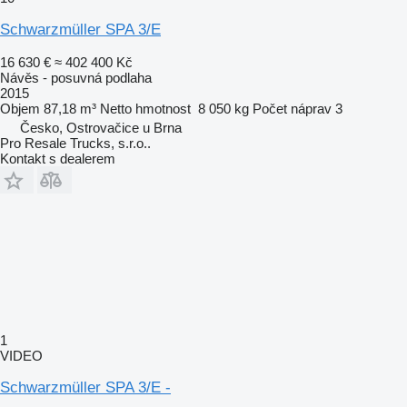
Schwarzmüller SPA 3/E
16 630 €
≈ 402 400 Kč
Návěs - posuvná podlaha
2015
Objem
87,18 m³
Netto hmotnost
8 050 kg
Počet náprav
3
Česko, Ostrovačice u Brna
Pro Resale Trucks, s.r.o..
Kontakt s dealerem
1
VIDEO
Schwarzmüller SPA 3/E -