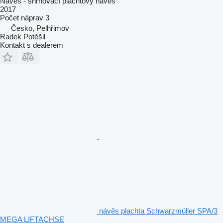
Návěs - shrnovací plachtovy náves
2017
Počet náprav
3
Česko, Pelhřimov
Radek Potěšil
Kontakt s dealerem
návěs plachta Schwarzmüller SPA/3
MEGA LIFTACHSE