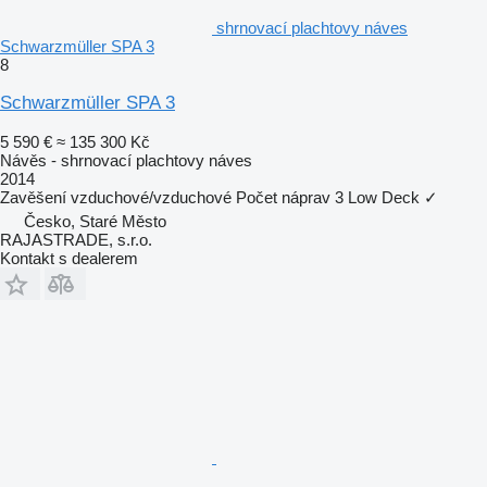
shrnovací plachtovy náves
Schwarzmüller SPA 3
8
Schwarzmüller SPA 3
5 590 €
≈ 135 300 Kč
Návěs - shrnovací plachtovy náves
2014
Zavěšení
vzduchové/vzduchové
Počet náprav
3
Low Deck
✓
Česko, Staré Město
RAJASTRADE, s.r.o.
Kontakt s dealerem