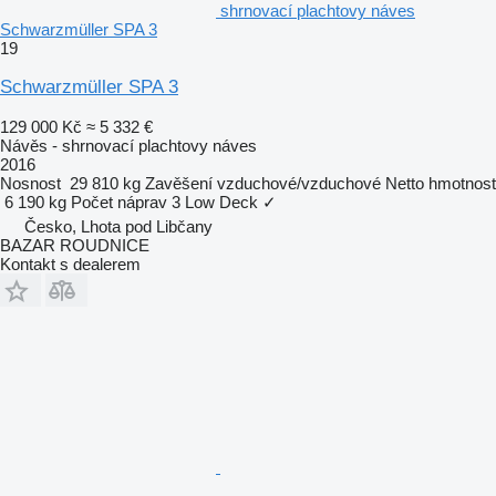
shrnovací plachtovy náves
Schwarzmüller SPA 3
19
Schwarzmüller SPA 3
129 000 Kč
≈ 5 332 €
Návěs - shrnovací plachtovy náves
2016
Nosnost
29 810 kg
Zavěšení
vzduchové/vzduchové
Netto hmotnost
6 190 kg
Počet náprav
3
Low Deck
✓
Česko, Lhota pod Libčany
BAZAR ROUDNICE
Kontakt s dealerem