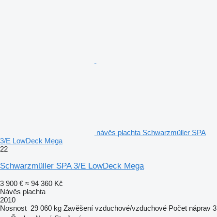
návěs plachta Schwarzmüller SPA
3/E LowDeck Mega
22
Schwarzmüller SPA 3/E LowDeck Mega
3 900 €
≈ 94 360 Kč
Návěs plachta
2010
Nosnost
29 060 kg
Zavěšení
vzduchové/vzduchové
Počet náprav
3