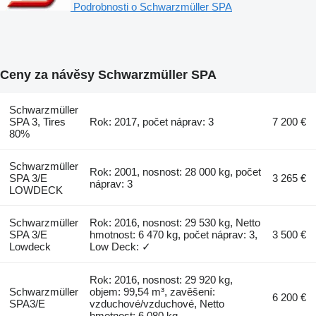
Podrobnosti o Schwarzmüller SPA
Ceny za návěsy Schwarzmüller SPA
Schwarzmüller
SPA 3, Tires
Rok: 2017, počet náprav: 3
7 200 €
80%
Schwarzmüller
Rok: 2001, nosnost: 28 000 kg, počet
SPA 3/E
3 265 €
náprav: 3
LOWDECK
Schwarzmüller
Rok: 2016, nosnost: 29 530 kg, Netto
SPA 3/E
hmotnost: 6 470 kg, počet náprav: 3,
3 500 €
Lowdeck
Low Deck: ✓
Rok: 2016, nosnost: 29 920 kg,
Schwarzmüller
objem: 99,54 m³, zavěšení:
6 200 €
SPA3/E
vzduchové/vzduchové, Netto
hmotnost: 6 080 kg