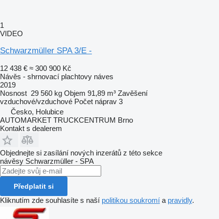
1
VIDEO
Schwarzmüller SPA 3/E -
12 438 €
≈ 300 900 Kč
Návěs - shrnovací plachtovy náves
2019
Nosnost
29 560 kg
Objem
91,89 m³
Zavěšení
vzduchové/vzduchové
Počet náprav
3
Česko, Holubice
AUTOMARKET TRUCKCENTRUM Brno
Kontakt s dealerem
Objednejte si zasílání nových inzerátů z této sekce
návěsy
Schwarzmüller - SPA
Předplatit si
Kliknutím zde souhlasíte s naší
politikou soukromí
a
pravidly
.