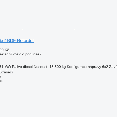
6x2 BDF Retarder
00 Kč
nákladní vozidlo podvozek
31 kW)
Palivo
diesel
Nosnost
15 500 kg
Konfigurace nápravy
6x2
Zavě
Strašecí
o
em