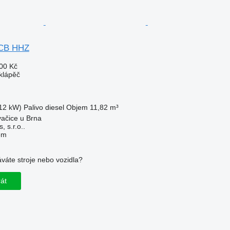
 CB HHZ
00 Kč
klápěč
12 kW)
Palivo
diesel
Objem
11,82 m³
ačice u Brna
 s.r.o..
em
váte stroje nebo vozidla?
rát