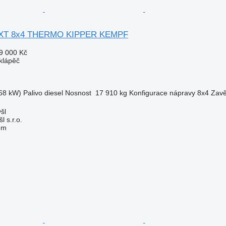
0 XT 8x4 THERMO KIPPER KEMPF
9 000 Kč
klápěč
68 kW)
Palivo
diesel
Nosnost
17 910 kg
Konfigurace nápravy
8x4
Zavě
šl
l s.r.o.
em