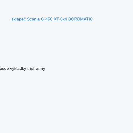
sklápěč Scania G 450 XT 6x4 BORDMATIC
ůsob vykládky
třístranný