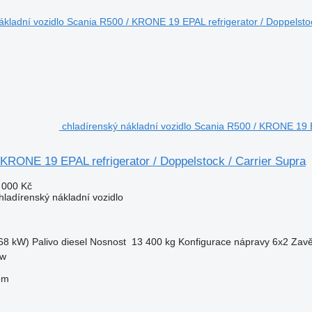
chladírenský nákladní vozidlo Scania R500 / KRONE 19 EP
KRONE 19 EPAL refrigerator / Doppelstock / Carrier Supra
 000 Kč
hladírenský nákladní vozidlo
68 kW)
Palivo
diesel
Nosnost
13 400 kg
Konfigurace nápravy
6x2
Zavě
ow
em