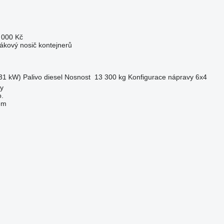
 000 Kč
hákový nosič kontejnerů
31 kW)
Palivo
diesel
Nosnost
13 300 kg
Konfigurace nápravy
6x4
ky
.
em