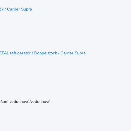
AL refrigerator / Doppelstock / Carrier Supra
šení
vzduchové/vzduchové