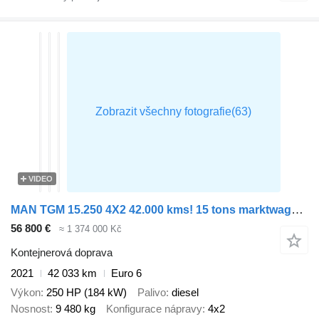
VIDEO
MAN TGM 15.250 4X2 42.000 kms! 15 tons marktwagen BDF Automatic Full
56 800 €
≈ 1 374 000 Kč
Kontejnerová doprava
2021
42 033 km
Euro 6
Výkon
250 HP (184 kW)
Palivo
diesel
Nosnost
9 480 kg
Konfigurace nápravy
4x2