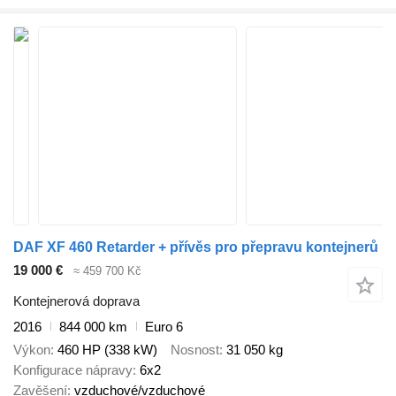
DAF XF 460 Retarder + přívěs pro přepravu kontejnerů
19 000 €
≈ 459 700 Kč
Kontejnerová doprava
2016
844 000 km
Euro 6
Výkon
460 HP (338 kW)
Nosnost
31 050 kg
Konfigurace nápravy
6x2
Zavěšení
vzduchové/vzduchové