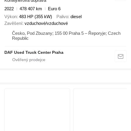
Kontejnerová doprava
2022
478 407 km
Euro 6
Výkon
483 HP (355 kW)
Palivo
diesel
Zavěšení
vzduchové/vzduchové
Česko, Pod Zbuzany; 155 00 Praha 5 – Řeporyje; Czech
Republic
DAF Used Truck Center Praha