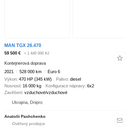
MAN TGX 26.470
59 500 €
≈ 1 440 000 Kč
Kontejnerová doprava
2021
528 000 km
Euro 6
Výkon
470 HP (345 kW)
Palivo
diesel
Nosnost
16 000 kg
Konfigurace nápravy
6x2
Zavěšení
vzduchové/vzduchové
Ukrajina, Dnipro
Anatolii Pashchenko