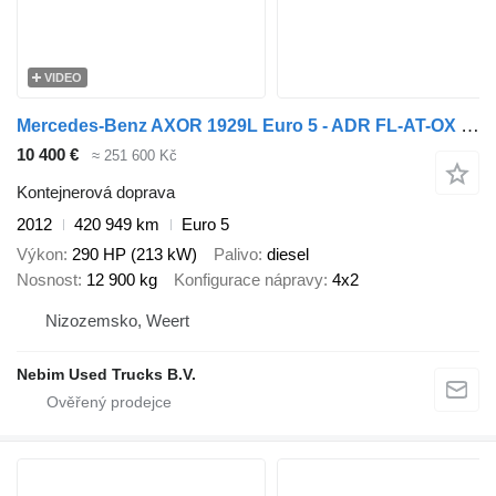
VIDEO
Mercedes-Benz AXOR 1929L Euro 5 - ADR FL-AT-OX ( 20" TWIST LOCKS )
10 400 €
≈ 251 600 Kč
Kontejnerová doprava
2012
420 949 km
Euro 5
Výkon
290 HP (213 kW)
Palivo
diesel
Nosnost
12 900 kg
Konfigurace nápravy
4x2
Nizozemsko, Weert
Nebim Used Trucks B.V.