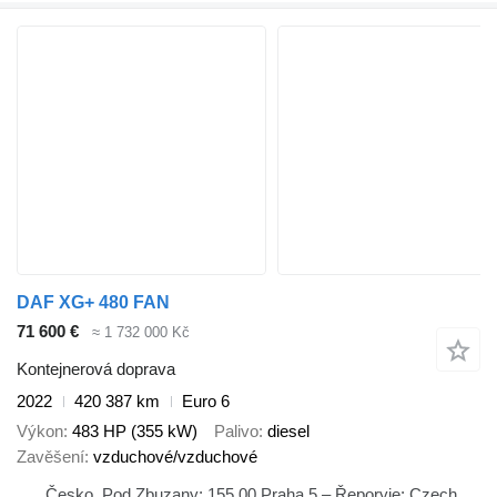
DAF XG+ 480 FAN
71 600 €
≈ 1 732 000 Kč
Kontejnerová doprava
2022
420 387 km
Euro 6
Výkon
483 HP (355 kW)
Palivo
diesel
Zavěšení
vzduchové/vzduchové
Česko, Pod Zbuzany; 155 00 Praha 5 – Řeporyje; Czech