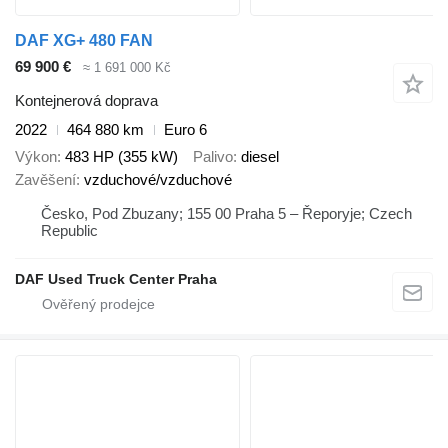
DAF XG+ 480 FAN
69 900 €
≈ 1 691 000 Kč
Kontejnerová doprava
2022
464 880 km
Euro 6
Výkon
483 HP (355 kW)
Palivo
diesel
Zavěšení
vzduchové/vzduchové
Česko, Pod Zbuzany; 155 00 Praha 5 – Řeporyje; Czech
Republic
DAF Used Truck Center Praha