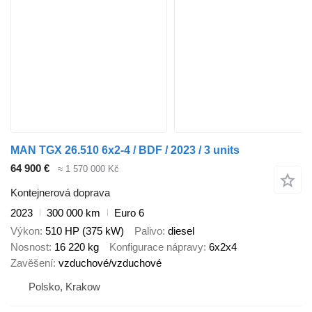
MAN TGX 26.510 6x2-4 / BDF / 2023 / 3 units
64 900 €
≈ 1 570 000 Kč
Kontejnerová doprava
2023
300 000 km
Euro 6
Výkon
510 HP (375 kW)
Palivo
diesel
Nosnost
16 220 kg
Konfigurace nápravy
6x2x4
Zavěšení
vzduchové/vzduchové
Polsko, Krakow