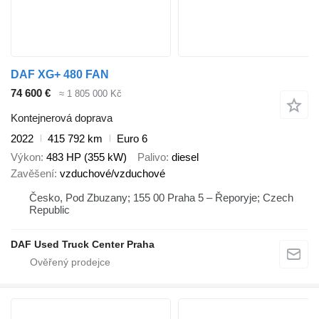
DAF XG+ 480 FAN
74 600 €
≈ 1 805 000 Kč
Kontejnerová doprava
2022
415 792 km
Euro 6
Výkon
483 HP (355 kW)
Palivo
diesel
Zavěšení
vzduchové/vzduchové
Česko, Pod Zbuzany; 155 00 Praha 5 – Řeporyje; Czech
Republic
DAF Used Truck Center Praha