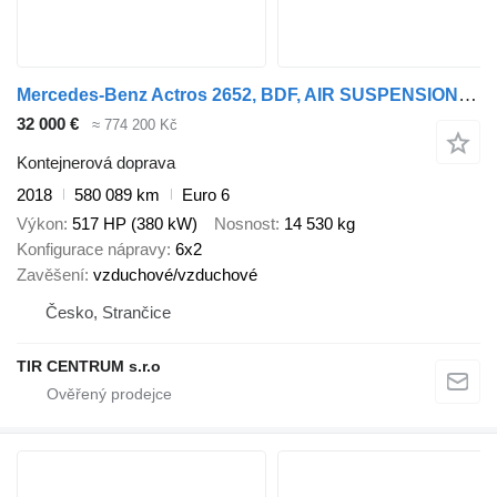
Mercedes-Benz Actros 2652, BDF, AIR SUSPENSION, LIFT AXLE, EURO 6
32 000 €
≈ 774 200 Kč
Kontejnerová doprava
2018
580 089 km
Euro 6
Výkon
517 HP (380 kW)
Nosnost
14 530 kg
Konfigurace nápravy
6x2
Zavěšení
vzduchové/vzduchové
Česko, Strančice
TIR CENTRUM s.r.o