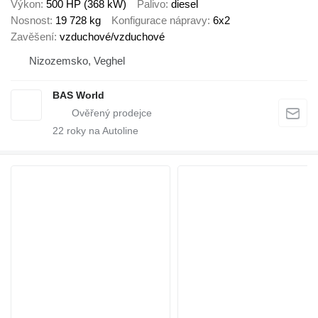
Výkon
500 HP (368 kW)
Palivo
diesel
Nosnost
19 728 kg
Konfigurace nápravy
6x2
Zavěšení
vzduchové/vzduchové
Nizozemsko, Veghel
BAS World
22
roky na Autoline