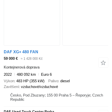
DAF XG+ 480 FAN
59 000 €
≈ 1 428 000 Kč
Kontejnerová doprava
2022
480 092 km
Euro 6
Výkon
483 HP (355 kW)
Palivo
diesel
Zavěšení
vzduchové/vzduchové
Česko, Pod Zbuzany; 155 00 Praha 5 – Řeporyje; Czech
Republic
DAF Used Truck Center Praha