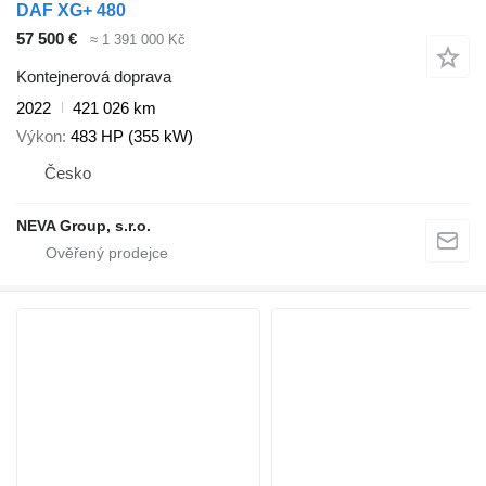
DAF XG+ 480
57 500 €
≈ 1 391 000 Kč
Kontejnerová doprava
2022
421 026 km
Výkon
483 HP (355 kW)
Česko
NEVA Group, s.r.o.