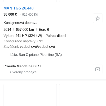
MAN TGS 26.440
38 000 €
≈ 919 400 Kč
Kontejnerová doprava
2014
657 000 km
Euro 6
Výkon
441 HP (324 kW)
Palivo
diesel
Konfigurace nápravy
6x2
Zavěšení
vzduchové/vzduchové
Itálie, San Cipriano Picentino (SA)
Procida Macchine S.R.L.