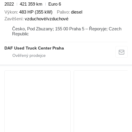
2022
421 359 km
Euro 6
Výkon
483 HP (355 kW)
Palivo
diesel
Zavěšení
vzduchové/vzduchové
Česko, Pod Zbuzany; 155 00 Praha 5 – Řeporyje; Czech
Republic
DAF Used Truck Center Praha