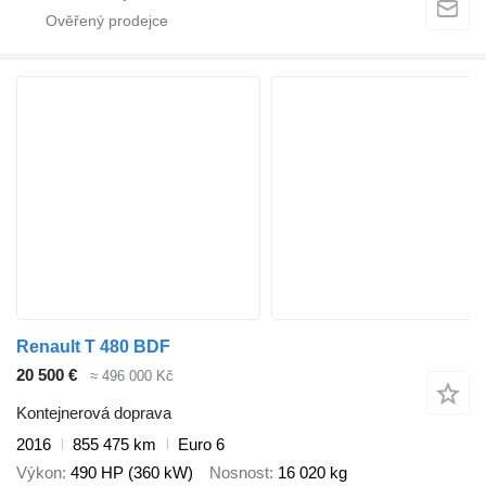
Renault T 480 BDF
20 500 €
≈ 496 000 Kč
Kontejnerová doprava
2016
855 475 km
Euro 6
Výkon
490 HP (360 kW)
Nosnost
16 020 kg