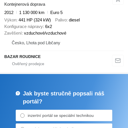
Kontejnerová doprava
2012
1 130 000 km
Euro 5
Výkon
441 HP (324 kW)
Palivo
diesel
Konfigurace nápravy
6x2
Zavěšení
vzduchové/vzduchové
Česko, Lhota pod Libčany
BAZAR ROUDNICE
Jak byste stručně popsali náš
portál?
inzertní portál se speciální technikou