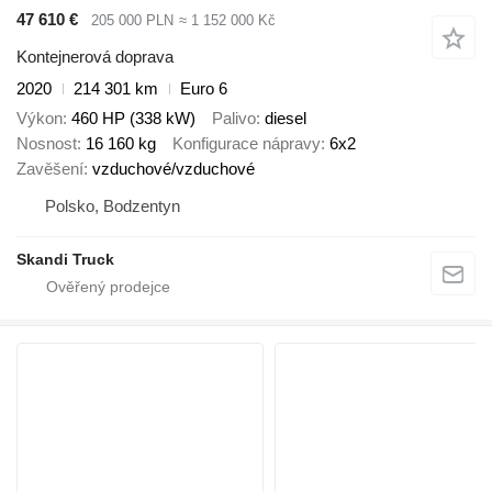
47 610 €
205 000 PLN
≈ 1 152 000 Kč
Kontejnerová doprava
2020
214 301 km
Euro 6
Výkon
460 HP (338 kW)
Palivo
diesel
Nosnost
16 160 kg
Konfigurace nápravy
6x2
Zavěšení
vzduchové/vzduchové
Polsko, Bodzentyn
Skandi Truck