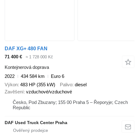
DAF XG+ 480 FAN
71 400 €
≈ 1 728 000 Kč
Kontejnerová doprava
2022
434 584 km
Euro 6
Výkon
483 HP (355 kW)
Palivo
diesel
Zavěšení
vzduchové/vzduchové
Česko, Pod Zbuzany; 155 00 Praha 5 – Řeporyje; Czech
Republic
DAF Used Truck Center Praha