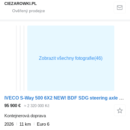
CIEZAROWKI.PL
IVECO S-Way 500 6X2 NEW! BDF SDG steering axle EURO 6
95 900 €
≈ 2 320 000 Kč
Kontejnerová doprava
2026
11 km
Euro 6