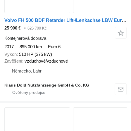
Volvo FH 500 BDF Retarder Lift-/Lenkachse LBW Euro 6
25 900 €
≈ 626 700 Kč
Kontejnerová doprava
2017
895 000 km
Euro 6
Výkon
510 HP (375 kW)
Zavěšení
vzduchové/vzduchové
Německo, Lahr
Klaus Dold Nutzfahrzeuge GmbH & Co. KG