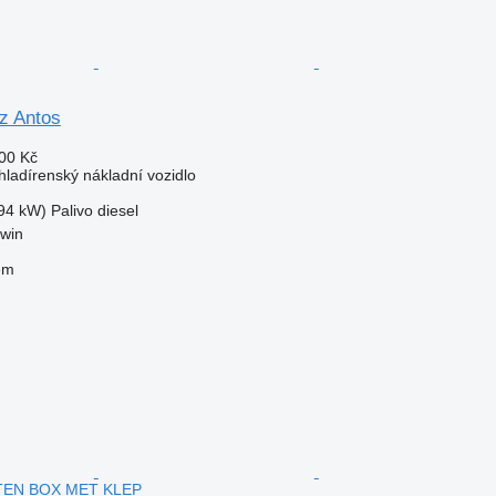
z Antos
00 Kč
hladírenský nákladní vozidlo
94 kW)
Palivo
diesel
awin
em
TEN BOX MET KLEP