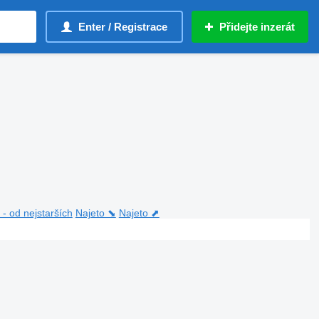
Enter / Registrace
Přidejte inzerát
- od nejstarších
Najeto ⬊
Najeto ⬈