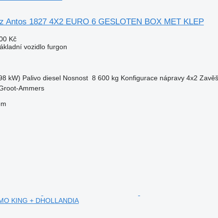
nz Antos 1827 4X2 EURO 6 GESLOTEN BOX MET KLEP
00 Kč
ákladní vozidlo furgon
98 kW)
Palivo
diesel
Nosnost
8 600 kg
Konfigurace nápravy
4x2
Zavěš
 Groot-Ammers
em
MO KING + DHOLLANDIA