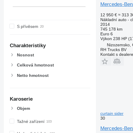
Actros 4140
Mercedes-Be
Actros 4141
12 950 €
≈ 313 3
Actros 4143
Nákladní auto - c
Actros 4144
2014
S přívěsem
745 178 km
Actros 4146
Euro 6
Actros 4148
Výkon
238 HP (1
Actros 4151
Nizozemsko,
Charakteristiky
RH Trucks BV
Actros 4155
Kontakt s dealer
Nosnost
Actros 4448
Celková hmotnost
Netto hmotnost
Karoserie
Objem
curtain sider
30
Tažné zařízení
Mercedes-Benz