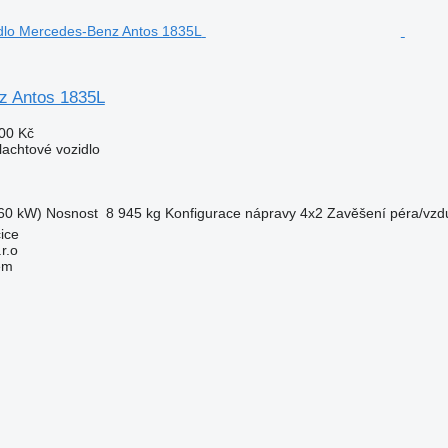
z Antos 1835L
00 Kč
lachtové vozidlo
60 kW)
Nosnost
8 945 kg
Konfigurace nápravy
4x2
Zavěšení
péra/vzd
ice
r.o
em