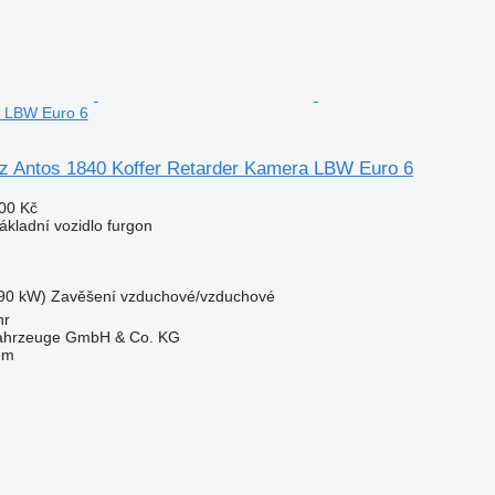
 LBW Euro 6
 Antos 1840 Koffer Retarder Kamera LBW Euro 6
00 Kč
ákladní vozidlo furgon
90 kW)
Zavěšení
vzduchové/vzduchové
hr
fahrzeuge GmbH & Co. KG
em