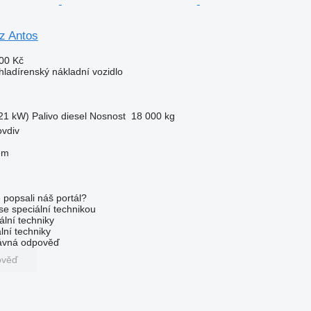
z Antos
00 Kč
hladírenský nákladní vozidlo
21 kW)
Palivo
diesel
Nosnost
18 000 kg
ovdiv
em
 popsali náš portál?
 se speciální technikou
ální techniky
lní techniky
rávná odpověď
ověď