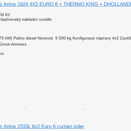
nz Antos 1824 4X2 EURO 6 + THERMO KING + DHOLLAND
00 Kč
hladírenský nákladní vozidlo
75 kW)
Palivo
diesel
Nosnost
9 500 kg
Konfigurace nápravy
4x2
Zavěš
 Groot-Ammers
em
 Antos 2533L 6x2 Euro 6 curtain sider