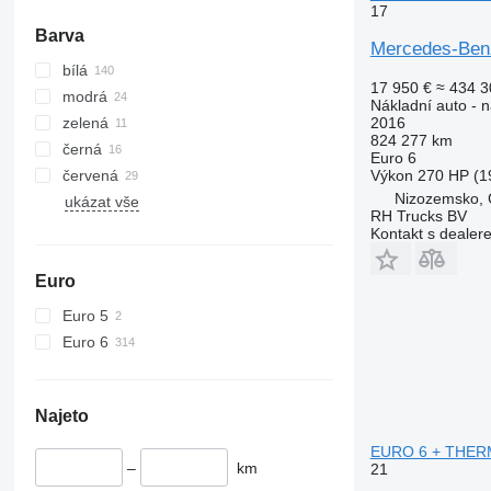
17
Actros 2663
Arocs 4151
Barva
Mercedes-Be
Actros 2745
Arocs 4243
bílá
Actros 3236
Arocs 4851
17 950 €
≈ 434 3
modrá
Actros 3240
Nákladní auto - n
zelená
2016
Actros 3241
824 277 km
černá
Actros 3243
Euro 6
červená
Výkon
270 HP (1
Actros 3244
Nizozemsko,
ukázat vše
Actros 3246
RH Trucks BV
Actros 3248
Kontakt s dealer
Actros 3331
Euro
Actros 3335
Actros 3336
Euro 5
Actros 3340
Euro 6
Actros 3341
Actros 3343
Najeto
Actros 3344
Actros 3346
EURO 6 + THER
–
km
21
Actros 3563