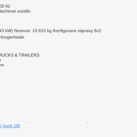
00 Kč
lachtové vozidlo
43 kW)
Nosnost
13 615 kg
Konfigurace nápravy
6x2
Hoogerheide
RUCKS & TRAILERS
e
em
r hook 18t