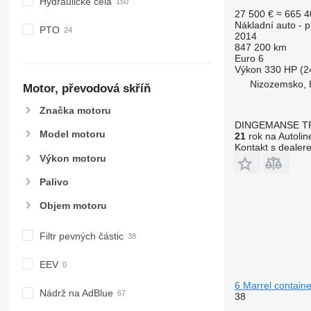
Hydraulické čela
27 500 €
≈ 665 4
Nákladní auto - p
PTO
2014
847 200 km
Euro 6
Výkon
330 HP (2
Nizozemsko, 
Motor, převodová skříň
Značka motoru
DINGEMANSE T
Model motoru
21
rok na Autolin
Kontakt s dealer
Výkon motoru
Palivo
Objem motoru
Filtr pevných částic
EEV
6 Marrel containe
Nádrž na AdBlue
38