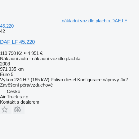
nákladní vozidlo plachta DAF LF
45.220
42
DAF LF 45.220
119 790 Kč
≈ 4 951 €
Nákladní auto - nákladní vozidlo plachta
2008
971 335 km
Euro 5
Výkon
224 HP (165 kW)
Palivo
diesel
Konfigurace nápravy
4x2
Zavěšení
péra/vzduchové
Česko
Air Truck s.r.o.
Kontakt s dealerem