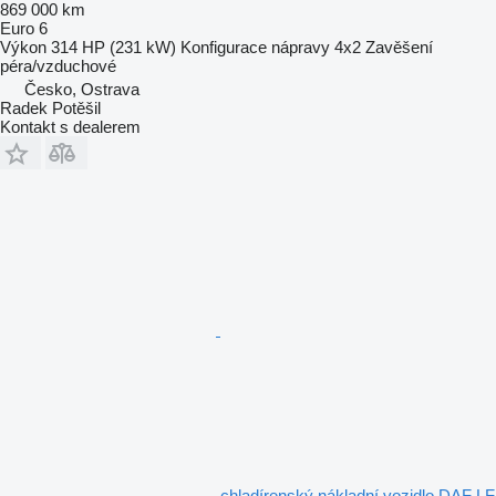
869 000 km
Euro 6
Výkon
314 HP (231 kW)
Konfigurace nápravy
4x2
Zavěšení
péra/vzduchové
Česko, Ostrava
Radek Potěšil
Kontakt s dealerem
chladírenský nákladní vozidlo DAF LF