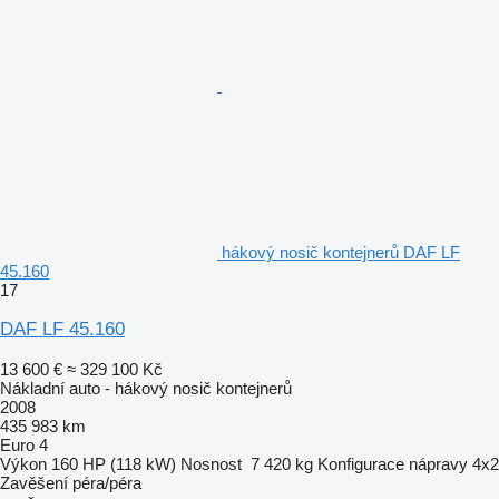
hákový nosič kontejnerů DAF LF
45.160
17
DAF LF 45.160
13 600 €
≈ 329 100 Kč
Nákladní auto - hákový nosič kontejnerů
2008
435 983 km
Euro 4
Výkon
160 HP (118 kW)
Nosnost
7 420 kg
Konfigurace nápravy
4x2
Zavěšení
péra/péra