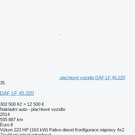
plachtové vozidlo DAF LF 45.220
35
DAF LF 45.220
302 500 Kč
≈ 12 500 €
Nákladní auto - plachtové vozidlo
2014
935 887 km
Euro 6
Výkon
222 HP (163 kW)
Palivo
diesel
Konfigurace nápravy
4x2
Zavěšení
péra/vzduchové