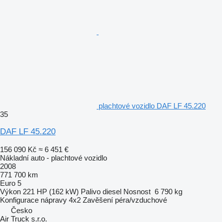
plachtové vozidlo DAF LF 45.220
35
DAF LF 45.220
156 090 Kč
≈ 6 451 €
Nákladní auto - plachtové vozidlo
2008
771 700 km
Euro 5
Výkon
221 HP (162 kW)
Palivo
diesel
Nosnost
6 790 kg
Konfigurace nápravy
4x2
Zavěšení
péra/vzduchové
Česko
Air Truck s.r.o.