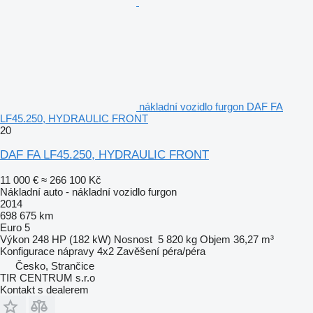
nákladní vozidlo furgon DAF FA
LF45.250, HYDRAULIC FRONT
20
DAF FA LF45.250, HYDRAULIC FRONT
11 000 €
≈ 266 100 Kč
Nákladní auto - nákladní vozidlo furgon
2014
698 675 km
Euro 5
Výkon
248 HP (182 kW)
Nosnost
5 820 kg
Objem
36,27 m³
Konfigurace nápravy
4x2
Zavěšení
péra/péra
Česko, Strančice
TIR CENTRUM s.r.o
Kontakt s dealerem