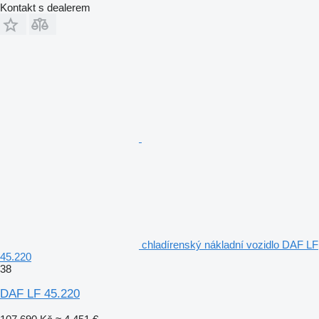
Kontakt s dealerem
chladírenský nákladní vozidlo DAF LF
45.220
38
DAF LF 45.220