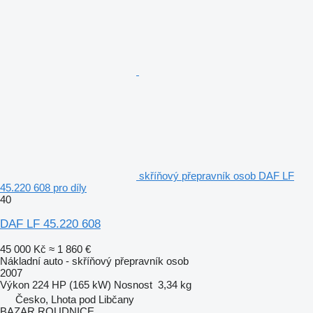
skříňový přepravník osob DAF LF
45.220 608 pro díly
40
DAF LF 45.220 608
45 000 Kč
≈ 1 860 €
Nákladní auto - skříňový přepravník osob
2007
Výkon
224 HP (165 kW)
Nosnost
3,34 kg
Česko, Lhota pod Libčany
BAZAR ROUDNICE