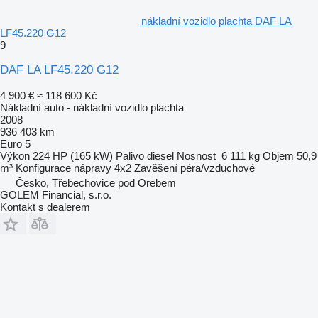
nákladní vozidlo plachta DAF LA
LF45.220 G12
9
DAF LA LF45.220 G12
4 900 €
≈ 118 600 Kč
Nákladní auto - nákladní vozidlo plachta
2008
936 403 km
Euro 5
Výkon
224 HP (165 kW)
Palivo
diesel
Nosnost
6 111 kg
Objem
50,9
m³
Konfigurace nápravy
4x2
Zavěšení
péra/vzduchové
Česko, Třebechovice pod Orebem
GOLEM Financial, s.r.o.
Kontakt s dealerem