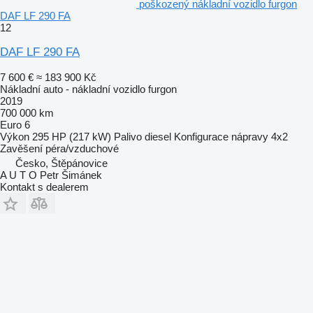
poškozený nákladní vozidlo furgon
DAF LF 290 FA
12
DAF LF 290 FA
7 600 €
≈ 183 900 Kč
Nákladní auto - nákladní vozidlo furgon
2019
700 000 km
Euro 6
Výkon
295 HP (217 kW)
Palivo
diesel
Konfigurace nápravy
4x2
Zavěšení
péra/vzduchové
Česko, Štěpánovice
A U T O Petr Šimánek
Kontakt s dealerem