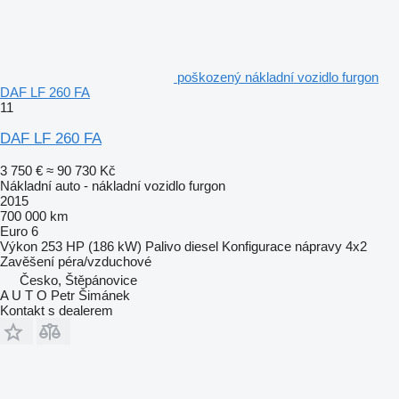
poškozený nákladní vozidlo furgon
DAF LF 260 FA
11
DAF LF 260 FA
3 750 €
≈ 90 730 Kč
Nákladní auto - nákladní vozidlo furgon
2015
700 000 km
Euro 6
Výkon
253 HP (186 kW)
Palivo
diesel
Konfigurace nápravy
4x2
Zavěšení
péra/vzduchové
Česko, Štěpánovice
A U T O Petr Šimánek
Kontakt s dealerem