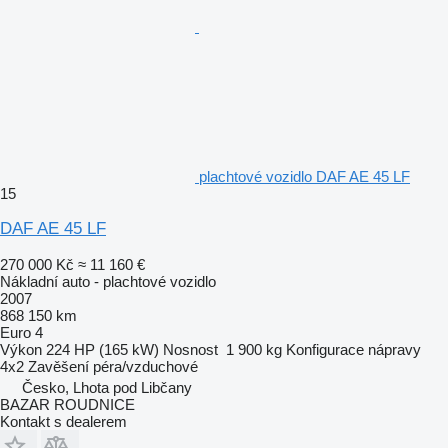
plachtové vozidlo DAF AE 45 LF
15
DAF AE 45 LF
270 000 Kč
≈ 11 160 €
Nákladní auto - plachtové vozidlo
2007
868 150 km
Euro 4
Výkon
224 HP (165 kW)
Nosnost
1 900 kg
Konfigurace nápravy
4x2
Zavěšení
péra/vzduchové
Česko, Lhota pod Libčany
BAZAR ROUDNICE
Kontakt s dealerem