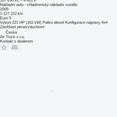
107 690 Kč
≈ 4 451 €
Nákladní auto - chladírenský nákladní vozidlo
2009
1 127 222 km
Euro 5
Výkon
221 HP (162 kW)
Palivo
diesel
Konfigurace nápravy
4x4
Zavěšení
péra/vzduchové
Česko
Air Truck s.r.o.
Kontakt s dealerem