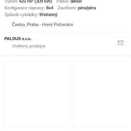
Výkon
420 HP (309 kW)
Palivo
diesel
Konfigurace nápravy
8x4
Zavěšení
péra/péra
Způsob vykládky
třístranný
Česko, Praha - Horní Počernice
PALDUS s.r.o.