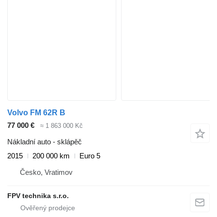
Volvo FM 62R B
77 000 €
≈ 1 863 000 Kč
Nákladní auto - sklápěč
2015
200 000 km
Euro 5
Česko, Vratimov
FPV technika s.r.o.