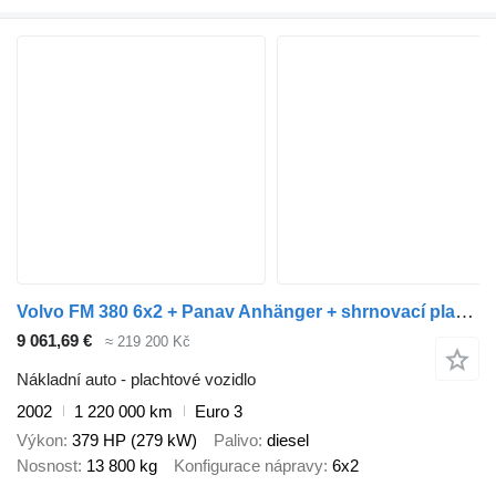
Volvo FM 380 6x2 + Panav Anhänger + shrnovací plachtovy prives
9 061,69 €
≈ 219 200 Kč
Nákladní auto - plachtové vozidlo
2002
1 220 000 km
Euro 3
Výkon
379 HP (279 kW)
Palivo
diesel
Nosnost
13 800 kg
Konfigurace nápravy
6x2