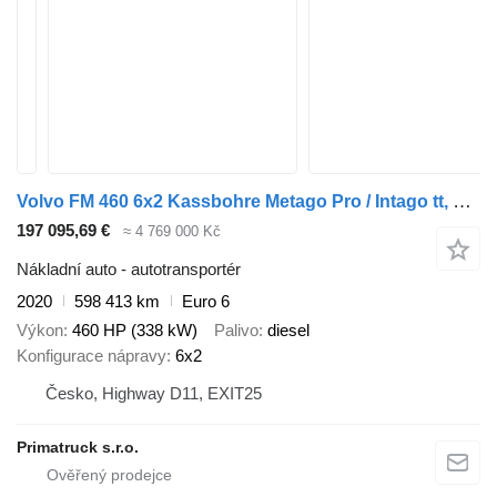
Volvo FM 460 6x2 Kassbohre Metago Pro / Intago tt, VDI
197 095,69 €
≈ 4 769 000 Kč
Nákladní auto - autotransportér
2020
598 413 km
Euro 6
Výkon
460 HP (338 kW)
Palivo
diesel
Konfigurace nápravy
6x2
Česko, Highway D11, EXIT25
Primatruck s.r.o.