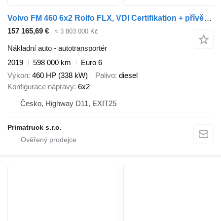
Volvo FM 460 6x2 Rolfo FLX, VDI Certifikation + přívěs autotransportér
157 165,69 €
≈ 3 803 000 Kč
Nákladní auto - autotransportér
2019
598 000 km
Euro 6
Výkon
460 HP (338 kW)
Palivo
diesel
Konfigurace nápravy
6x2
Česko, Highway D11, EXIT25
Primatruck s.r.o.