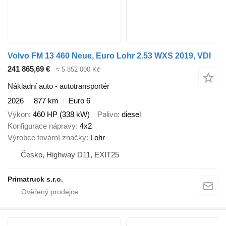
Volvo FM 13 460 Neue, Euro Lohr 2.53 WXS 2019, VDI
241 865,69 €
≈ 5 852 000 Kč
Nákladní auto - autotransportér
2026
877 km
Euro 6
Výkon
460 HP (338 kW)
Palivo
diesel
Konfigurace nápravy
4x2
Výrobce tovární značky
Lohr
Česko, Highway D11, EXIT25
Primatruck s.r.o.