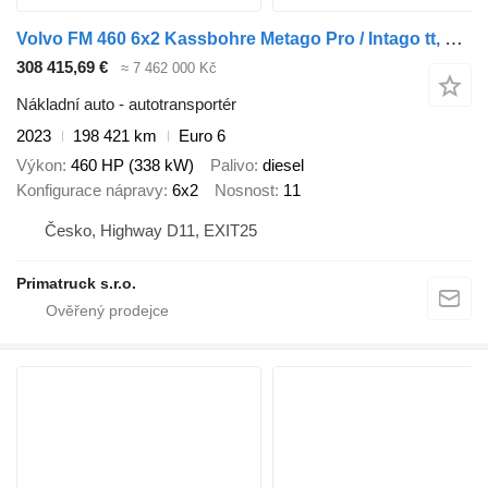
Volvo FM 460 6x2 Kassbohre Metago Pro / Intago tt, VDI
308 415,69 €
≈ 7 462 000 Kč
Nákladní auto - autotransportér
2023
198 421 km
Euro 6
Výkon
460 HP (338 kW)
Palivo
diesel
Konfigurace nápravy
6x2
Nosnost
11
Česko, Highway D11, EXIT25
Primatruck s.r.o.