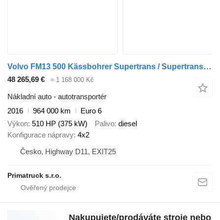
Volvo FM13 500 Kässbohrer Supertrans / Supertrans + přívěs autotransportér
48 265,69 €
≈ 1 168 000 Kč
Nákladní auto - autotransportér
2016
964 000 km
Euro 6
Výkon
510 HP (375 kW)
Palivo
diesel
Konfigurace nápravy
4x2
Česko, Highway D11, EXIT25
Primatruck s.r.o.
Nakupujete/prodáváte stroje nebo