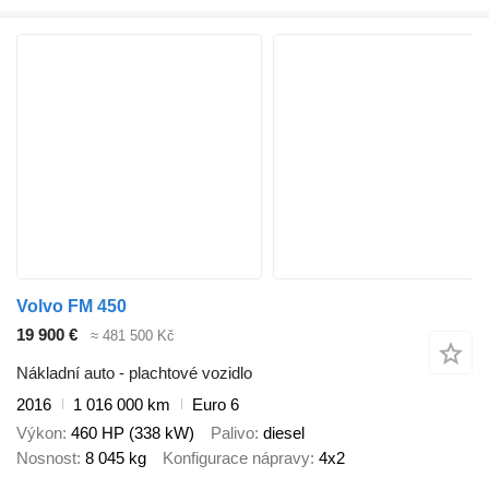
Volvo FM 450
19 900 €
≈ 481 500 Kč
Nákladní auto - plachtové vozidlo
2016
1 016 000 km
Euro 6
Výkon
460 HP (338 kW)
Palivo
diesel
Nosnost
8 045 kg
Konfigurace nápravy
4x2