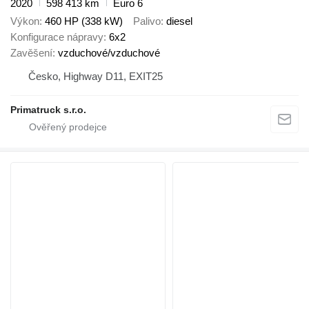
2020
598 413 km
Euro 6
Výkon
460 HP (338 kW)
Palivo
diesel
Konfigurace nápravy
6x2
Zavěšení
vzduchové/vzduchové
Česko, Highway D11, EXIT25
Primatruck s.r.o.