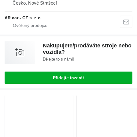
Česko, Nové Strašecí
AR car - CZ s. r. o
Nakupujete/prodáváte stroje nebo
vozidla?
Dělejte to s námi!
Přidejte inzerát