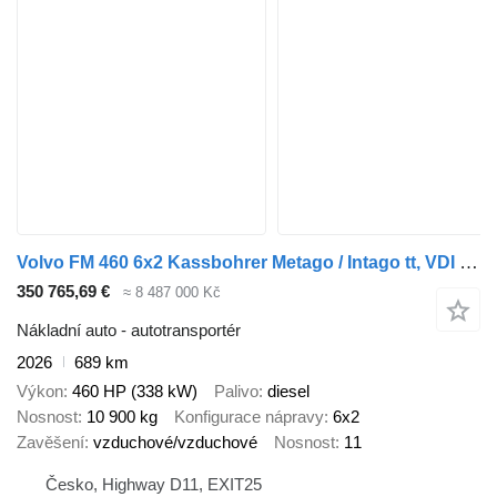
Volvo FM 460 6x2 Kassbohrer Metago / Intago tt, VDI + přívěs autotransportér
350 765,69 €
≈ 8 487 000 Kč
Nákladní auto - autotransportér
2026
689 km
Výkon
460 HP (338 kW)
Palivo
diesel
Nosnost
10 900 kg
Konfigurace nápravy
6x2
Zavěšení
vzduchové/vzduchové
Nosnost
11
Česko, Highway D11, EXIT25