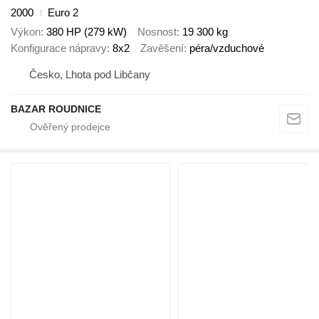
2000
Euro 2
Výkon
380 HP (279 kW)
Nosnost
19 300 kg
Konfigurace nápravy
8x2
Zavěšení
péra/vzduchové
Česko, Lhota pod Libčany
BAZAR ROUDNICE