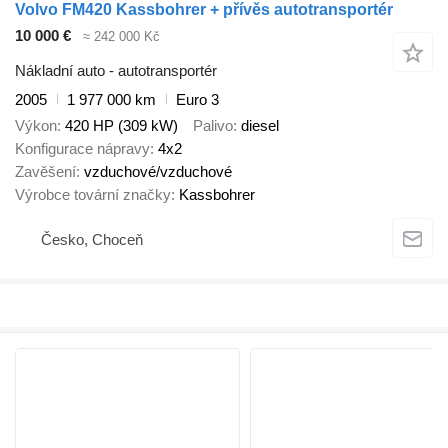
Volvo FM420 Kassbohrer + přívěs autotransportér
10 000 €
≈ 242 000 Kč
Nákladní auto - autotransportér
2005
1 977 000 km
Euro 3
Výkon
420 HP (309 kW)
Palivo
diesel
Konfigurace nápravy
4x2
Zavěšení
vzduchové/vzduchové
Výrobce tovární značky
Kassbohrer
Česko, Choceň