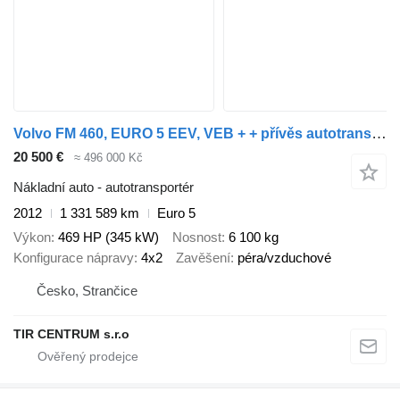
Volvo FM 460, EURO 5 EEV, VEB + + přívěs autotransportér
20 500 €
≈ 496 000 Kč
Nákladní auto - autotransportér
2012
1 331 589 km
Euro 5
Výkon
469 HP (345 kW)
Nosnost
6 100 kg
Konfigurace nápravy
4x2
Zavěšení
péra/vzduchové
Česko, Strančice
TIR CENTRUM s.r.o