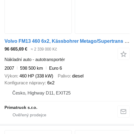
Volvo FM13 460 6x2, Kässbohrer Metago/Supertrans + přívěs autotransportér
96 665,69 €
≈ 2 339 000 Kč
Nákladní auto - autotransportér
2007
598 500 km
Euro 6
Výkon
460 HP (338 kW)
Palivo
diesel
Konfigurace nápravy
6x2
Česko, Highway D11, EXIT25
Primatruck s.r.o.