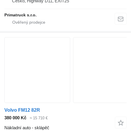
Česko, Highway D11, EXIT25
Primatruck s.r.o.
Volvo FM12 82R
380 000 Kč
≈ 15 710 €
Nákladní auto - sklápěč