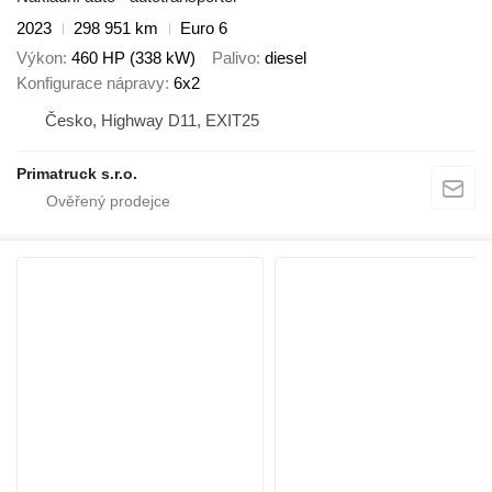
2023
298 951 km
Euro 6
Výkon
460 HP (338 kW)
Palivo
diesel
Konfigurace nápravy
6x2
Česko, Highway D11, EXIT25
Primatruck s.r.o.