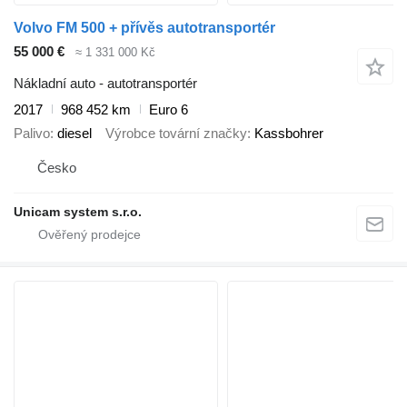
Volvo FM 500 + přívěs autotransportér
55 000 €
≈ 1 331 000 Kč
Nákladní auto - autotransportér
2017
968 452 km
Euro 6
Palivo
diesel
Výrobce tovární značky
Kassbohrer
Česko
Unicam system s.r.o.