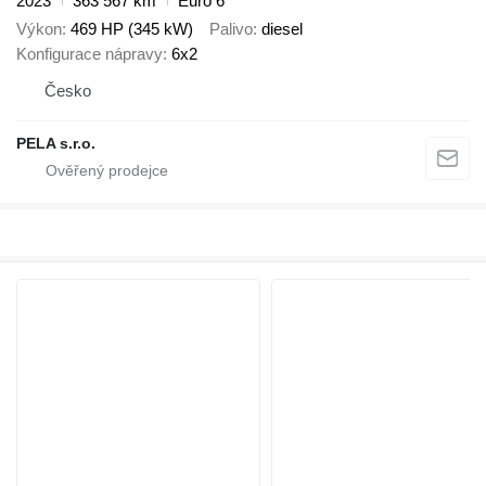
2023
363 567 km
Euro 6
Výkon
469 HP (345 kW)
Palivo
diesel
Konfigurace nápravy
6x2
Česko
PELA s.r.o.