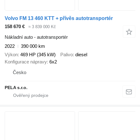
Volvo FM 13 460 KTT + přívěs autotransportér
158 670 €
≈ 3 839 000 Kč
Nákladní auto - autotransportér
2022
390 000 km
Výkon
469 HP (345 kW)
Palivo
diesel
Konfigurace nápravy
6x2
Česko
PELA s.r.o.