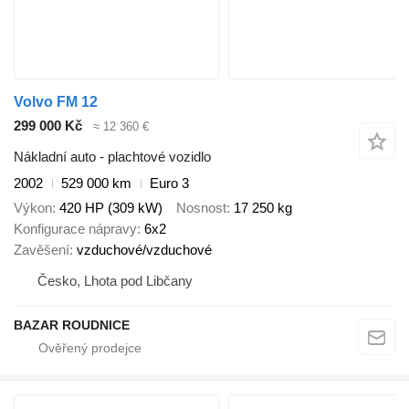
Volvo FM 12
299 000 Kč
≈ 12 360 €
Nákladní auto - plachtové vozidlo
2002
529 000 km
Euro 3
Výkon
420 HP (309 kW)
Nosnost
17 250 kg
Konfigurace nápravy
6x2
Zavěšení
vzduchové/vzduchové
Česko, Lhota pod Libčany
BAZAR ROUDNICE