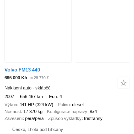
Volvo FM13 440
696 000 Kč
≈ 28 770 €
Nákladní auto - sklápěč
2007
656 467 km
Euro 4
Výkon
441 HP (324 kW)
Palivo
diesel
Nosnost
17 370 kg
Konfigurace nápravy
8x4
Zavěšení
péra/péra
Způsob vykládky
třístranný
Česko, Lhota pod Libčany