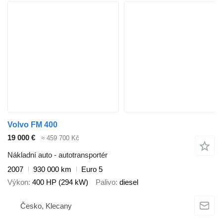
Volvo FM 400
19 000 €
≈ 459 700 Kč
Nákladní auto - autotransportér
2007
930 000 km
Euro 5
Výkon
400 HP (294 kW)
Palivo
diesel
Česko, Klecany