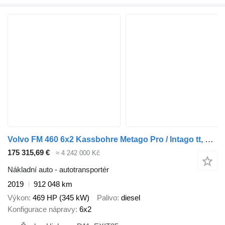
Volvo FM 460 6x2 Kassbohre Metago Pro / Intago tt, VDI
175 315,69 €
≈ 4 242 000 Kč
Nákladní auto - autotransportér
2019
912 048 km
Výkon
469 HP (345 kW)
Palivo
diesel
Konfigurace nápravy
6x2