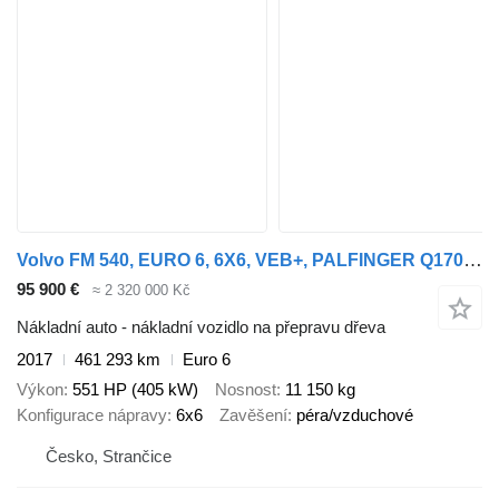
Volvo FM 540, EURO 6, 6X6, VEB+, PALFINGER Q170Z96 ARM + UMIKOV, PRICE + přívěs na přepravu dřeva
95 900 €
≈ 2 320 000 Kč
Nákladní auto - nákladní vozidlo na přepravu dřeva
2017
461 293 km
Euro 6
Výkon
551 HP (405 kW)
Nosnost
11 150 kg
Konfigurace nápravy
6x6
Zavěšení
péra/vzduchové
Česko, Strančice