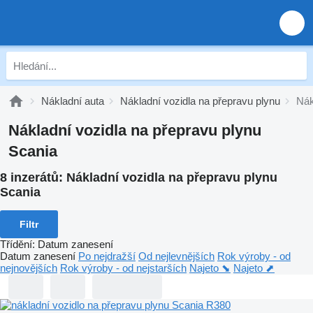
Nákladní auta
Nákladní vozidla na přepravu plynu
Nák
Nákladní vozidla na přepravu plynu
Scania
8 inzerátů:
Nákladní vozidla na přepravu plynu
Scania
Filtr
Třídění
:
Datum zanesení
Datum zanesení
Po nejdražší
Od nejlevnějších
Rok výroby - od
nejnovějších
Rok výroby - od nejstarších
Najeto ⬊
Najeto ⬈