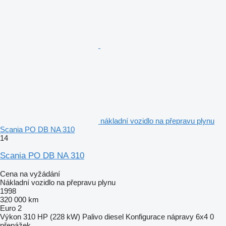
nákladní vozidlo na přepravu plynu
Scania PO DB NA 310
14
Scania PO DB NA 310
Cena na vyžádání
Nákladní vozidlo na přepravu plynu
1998
320 000 km
Euro 2
Výkon
310 HP (228 kW)
Palivo
diesel
Konfigurace nápravy
6x4
0
přepážek