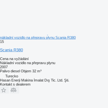
nákladní vozidlo na přepravu plynu Scania R380
15
Scania R380
Cena na vyžádání
Nákladní vozidlo na přepravu plynu
2007
Palivo
diesel
Objem
32 m³
Turecko
Hasan Enerji Makina İmalat Dış Tic. Ltd. Şti.
Kontakt s dealerem