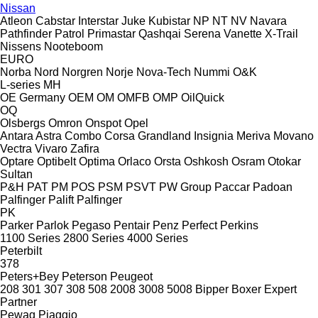
Nissan
Atleon
Cabstar
Interstar
Juke
Kubistar
NP
NT
NV
Navara
Pathfinder
Patrol
Primastar
Qashqai
Serena
Vanette
X-Trail
Nissens
Nooteboom
EURO
Norba
Nord
Norgren
Norje
Nova-Tech
Nummi
O&K
L-series
MH
OE Germany
OEM
OM
OMFB
OMP
OilQuick
OQ
Olsbergs
Omron
Onspot
Opel
Antara
Astra
Combo
Corsa
Grandland
Insignia
Meriva
Movano
Vectra
Vivaro
Zafira
Optare
Optibelt
Optima
Orlaco
Orsta
Oshkosh
Osram
Otokar
Sultan
P&H
PAT
PM
POS
PSM
PSVT
PW Group
Paccar
Padoan
Palfinger Palift
Palfinger
PK
Parker
Parlok
Pegaso
Pentair
Penz
Perfect
Perkins
1100 Series
2800 Series
4000 Series
Peterbilt
378
Peters+Bey
Peterson
Peugeot
208
301
307
308
508
2008
3008
5008
Bipper
Boxer
Expert
Partner
Pewag
Piaggio