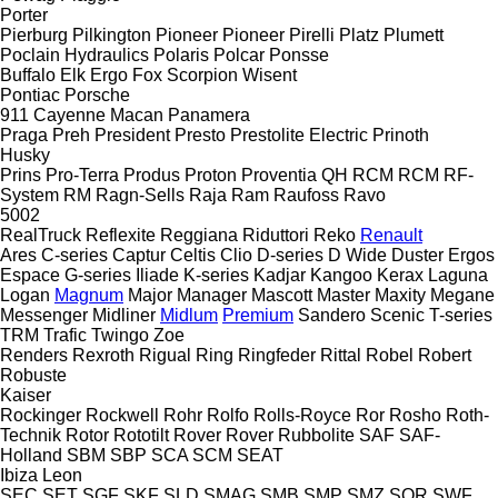
Porter
Pierburg
Pilkington
Pioneer
Pioneer
Pirelli
Platz
Plumett
Poclain Hydraulics
Polaris
Polcar
Ponsse
Buffalo
Elk
Ergo
Fox
Scorpion
Wisent
Pontiac
Porsche
911
Cayenne
Macan
Panamera
Praga
Preh
President
Presto
Prestolite Electric
Prinoth
Husky
Prins
Pro-Terra
Produs
Proton
Proventia
QH
RCM
RCM
RF-
System
RM
Ragn-Sells
Raja
Ram
Raufoss
Ravo
5002
RealTruck
Reflexite
Reggiana Riduttori
Reko
Renault
Ares
C-series
Captur
Celtis
Clio
D-series
D Wide
Duster
Ergos
Espace
G-series
Iliade
K-series
Kadjar
Kangoo
Kerax
Laguna
Logan
Magnum
Major
Manager
Mascott
Master
Maxity
Megane
Messenger
Midliner
Midlum
Premium
Sandero
Scenic
T-series
TRM
Trafic
Twingo
Zoe
Renders
Rexroth
Rigual
Ring
Ringfeder
Rittal
Robel
Robert
Robuste
Kaiser
Rockinger
Rockwell
Rohr
Rolfo
Rolls-Royce
Ror
Rosho
Roth-
Technik
Rotor
Rototilt
Rover
Rover
Rubbolite
SAF
SAF-
Holland
SBM
SBP
SCA
SCM
SEAT
Ibiza
Leon
SEC
SET
SGF
SKF
SLD
SMAG
SMB
SMP
SMZ
SOR
SWF