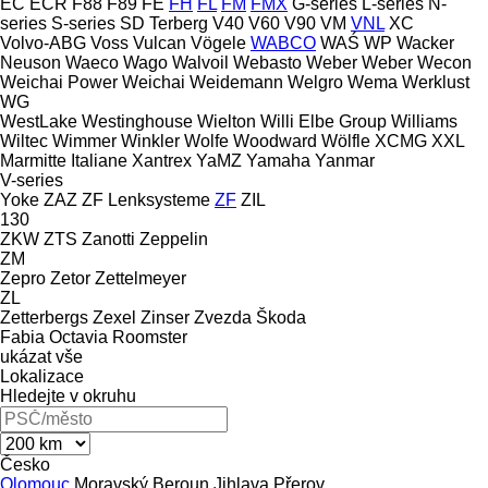
EC
ECR
F88
F89
FE
FH
FL
FM
FMX
G-series
L-series
N-
series
S-series
SD
Terberg
V40
V60
V90
VM
VNL
XC
Volvo-ABG
Voss
Vulcan
Vögele
WABCO
WAŚ
WP
Wacker
Neuson
Waeco
Wago
Walvoil
Webasto
Weber
Weber
Wecon
Weichai Power
Weichai
Weidemann
Welgro
Wema
Werklust
WG
WestLake
Westinghouse
Wielton
Willi Elbe Group
Williams
Wiltec
Wimmer
Winkler
Wolfe
Woodward
Wölfle
XCMG
XXL
Marmitte Italiane
Xantrex
YaMZ
Yamaha
Yanmar
V-series
Yoke
ZAZ
ZF Lenksysteme
ZF
ZIL
130
ZKW
ZTS
Zanotti
Zeppelin
ZM
Zepro
Zetor
Zettelmeyer
ZL
Zetterbergs
Zexel
Zinser
Zvezda
Škoda
Fabia
Octavia
Roomster
ukázat vše
Lokalizace
Hledejte v okruhu
Česko
Olomouc
Moravský Beroun
Jihlava
Přerov