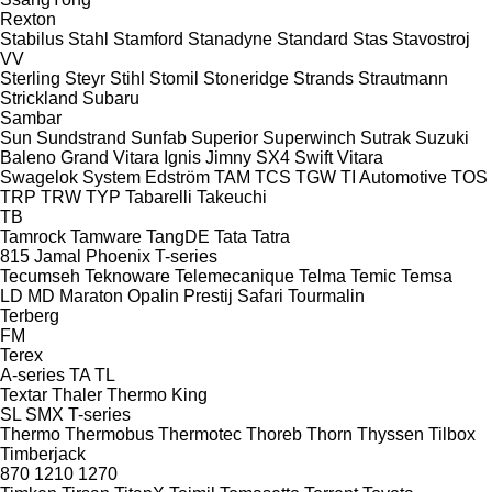
Rexton
Stabilus
Stahl
Stamford
Stanadyne
Standard
Stas
Stavostroj
VV
Sterling
Steyr
Stihl
Stomil
Stoneridge
Strands
Strautmann
Strickland
Subaru
Sambar
Sun
Sundstrand
Sunfab
Superior
Superwinch
Sutrak
Suzuki
Baleno
Grand Vitara
Ignis
Jimny
SX4
Swift
Vitara
Swagelok
System Edström
TAM
TCS
TGW
TI Automotive
TOS
TRP
TRW
TYP
Tabarelli
Takeuchi
TB
Tamrock
Tamware
TangDE
Tata
Tatra
815
Jamal
Phoenix
T-series
Tecumseh
Teknoware
Telemecanique
Telma
Temic
Temsa
LD
MD
Maraton
Opalin
Prestij
Safari
Tourmalin
Terberg
FM
Terex
A-series
TA
TL
Textar
Thaler
Thermo King
SL
SMX
T-series
Thermo
Thermobus
Thermotec
Thoreb
Thorn
Thyssen
Tilbox
Timberjack
870
1210
1270