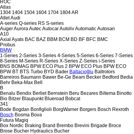
ROC
Atlas
1304
1404
1504
1604
1704
1804
AR
Atlet
Audi
A-series
Q-series
RS
S-series
Auger
Aurora
Autec
Autocar
Autoliv
Automatic
Autosan
A10
Axial
Ayats
BAC
BAZ
BBM
BCM
BD
BF
BFC
BMC
Probus
BMW
1-Series
2-Series
3-Series
4-Series
5-Series
6-Series
7-Series
8-Series
M-Series
R-Series
X-Series
Z-Series
i-Series
BNS
BOMAG
BPW ECO Plus 2
BPW ECO Plus
BPW ECO
BPW
BT
BTS Turbo
BYD
Bader
Baltacıoğlu
Baltrotors
Barreiros
Baumann
Bawer
Be-Ge
Beam
Becker
Bedford
Bedia
Behr
Beka-Max
Bell
B
Benalu
Bendix
Berliet
Bernstein
Beru
Bezares
Biltema
Binotto
Bio
Bitzer
Blaupunkt
Blueroad
Bobcat
341
Bode
Bogdan
Bonfiglioli
BorgWarner
Borgers
Bosch Rexroth
Bosch
Bosma
Bova
Futura
Magiq
Box Nordic
Braking
Brand
Brembo
Brevini
Brigade
Broce
Brose
Bucher Hydraulics
Bucher