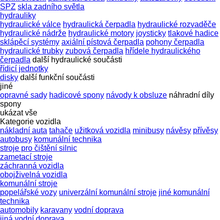
SPZ
skla zadního světla
hydrauliky
hydraulické válce
hydraulická čerpadla
hydraulické rozvaděče
hydraulické nádrže
hydraulické motory
joysticky
tlakové hadice
sklápěcí systémy
axiální pístová čerpadla
pohony čerpadla
hydraulické trubky
zubová čerpadla
hřídele hydraulického
čerpadla
další hydraulické součásti
řídicí jednotky
disky
další funkční součásti
jiné
opravné sady
hadicové spony
návody k obsluze
náhradní díly
spony
ukázat vše
Kategorie vozidla
nákladní auta
tahače
užitková vozidla
minibusy
návěsy
přívěsy
autobusy
komunální technika
stroje pro čištění silnic
zametací stroje
záchranná vozidla
obojživelná vozidla
komunální stroje
popelářské vozy
univerzální komunální stroje
jiné komunální
technika
automobily
karavany
vodní doprava
jiná vodní doprava