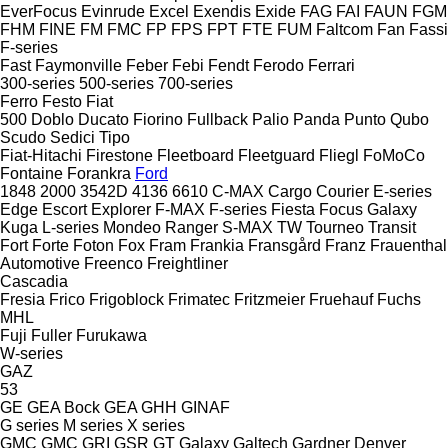
EverFocus
Evinrude
Excel
Exendis
Exide
FAG
FAI
FAUN
FGM
FHM
FINE
FM
FMC
FP
FPS
FPT
FTE
FUM
Faltcom
Fan
Fassi
F-series
Fast
Faymonville
Feber
Febi
Fendt
Ferodo
Ferrari
300-series
500-series
700-series
Ferro
Festo
Fiat
500
Doblo
Ducato
Fiorino
Fullback
Palio
Panda
Punto
Qubo
Scudo
Sedici
Tipo
Fiat-Hitachi
Firestone
Fleetboard
Fleetguard
Fliegl
FoMoCo
Fontaine
Forankra
Ford
1848
2000
3542D
4136
6610
C-MAX
Cargo
Courier
E-series
Edge
Escort
Explorer
F-MAX
F-series
Fiesta
Focus
Galaxy
Kuga
L-series
Mondeo
Ranger
S-MAX
TW
Tourneo
Transit
Fort
Forte
Foton
Fox
Fram
Frankia
Fransgård
Franz
Frauenthal
Automotive
Freenco
Freightliner
Cascadia
Fresia
Frico
Frigoblock
Frimatec
Fritzmeier
Fruehauf
Fuchs
MHL
Fuji
Fuller
Furukawa
W-series
GAZ
53
GE
GEA Bock
GEA
GHH
GINAF
G series
M series
X series
GMC
GMC
GRI
GSR
GT
Galaxy
Galtech
Gardner Denver