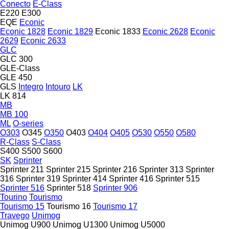
Conecto
E-Class
E220
E300
EQE
Econic
Econic 1828
Econic 1829
Econic 1833
Econic 2628
Econic
2629
Econic 2633
GLC
GLC 300
GLE-Class
GLE 450
GLS
Integro
Intouro
LK
LK 814
MB
MB 100
ML
O-series
O303
O345
O350
O403
O404
O405
O530
O550
O580
R-Class
S-Class
S400
S500
S600
SK
Sprinter
Sprinter 211
Sprinter 215
Sprinter 216
Sprinter 313
Sprinter
316
Sprinter 319
Sprinter 414
Sprinter 416
Sprinter 515
Sprinter 516
Sprinter 518
Sprinter 906
Tourino
Tourismo
Tourismo 15
Tourismo 16
Tourismo 17
Travego
Unimog
Unimog U900
Unimog U1300
Unimog U5000