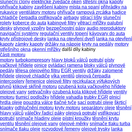
sluneční clony
elektrické zvedače oken
střešní okna
kapoty
ohřívače kabiny
zavěšení kabiny
místa na spaní
přihrádky na
rukavice
ventilátory motoru
ohřívače
rampová zrcátka
hadice
chladiče
čerpadla ostřikovače
airbagy
stírací lišty
sluneční
rolety
koberce do auta
kabinové filtry
větrací mřížky palubní
desky
plynové vzpěry
bezpečnostní pásy
audio reproduktory
navigační systémy
regulační ventily topení
kávovary do auta
kryty přístrojové desky
lanka na otevření dveří
lanka na otevření
kapoty
zámky kapoty
držáky na nápoje
kryty na pedály
motory
střešního okna
okenní mřížky
další díly kabiny
části motoru
motory
turbokompresory
hlavy bloků válců
potrubí
písty
vačkové hřídele
ojnice
ovládací ramena
bloky válců
plynové
pedály
tělesa olejového filtru
EGR ventily
držáky
zalomené
hřídele
olejové chladiče
víka ventilů
olejová čerpadla
intercoolery
řemenice
olejové filtry
recirkulace výfukových
plynů
klikové skříně motoru
ozubená kola vačkového hřídele
olejové vany
setrvačníky
ozubená kola klikové hřídele
ventily
motoru
tlumicí podložky
hřídele vahadla
trubky EGR
plnicí
hrdla oleje
pouzdra válce
tlačné tyče
sací potrubí oleje
škrticí
klapky
odhlučnění motoru
kryty motoru
separátory oleje
těsnění
hlavy válců
válečky řadicí páky
olejová potrubí
vstřikovací
potrubí
snímače hladiny oleje
pístní kroužky
těsnění krytu
ventilu
těsnění olejové vany
olejové měrky
snímače tlaku turba
snímače tlaku oleje
rozvodové řemeny
olejové trysky
lanka