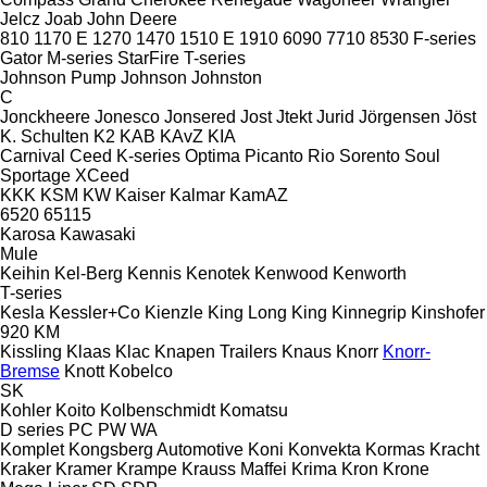
Jelcz
Joab
John Deere
810
1170 E
1270
1470
1510 E
1910
6090
7710
8530
F-series
Gator
M-series
StarFire
T-series
Johnson Pump
Johnson
Johnston
C
Jonckheere
Jonesco
Jonsered
Jost
Jtekt
Jurid
Jörgensen
Jöst
K. Schulten
K2
KAB
KAvZ
KIA
Carnival
Ceed
K-series
Optima
Picanto
Rio
Sorento
Soul
Sportage
XCeed
KKK
KSM
KW
Kaiser
Kalmar
KamAZ
6520
65115
Karosa
Kawasaki
Mule
Keihin
Kel-Berg
Kennis
Kenotek
Kenwood
Kenworth
T-series
Kesla
Kessler+Co
Kienzle
King Long
King
Kinnegrip
Kinshofer
920
KM
Kissling
Klaas
Klac
Knapen Trailers
Knaus
Knorr
Knorr-
Bremse
Knott
Kobelco
SK
Kohler
Koito
Kolbenschmidt
Komatsu
D series
PC
PW
WA
Komplet
Kongsberg Automotive
Koni
Konvekta
Kormas
Kracht
Kraker
Kramer
Krampe
Krauss Maffei
Krima
Kron
Krone