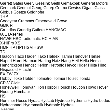
Garrett
Gates
Geely
Geesink
Geith
Gemakbak
General Motors
Genmark
Genmot
Georg
Gerep
Germo
Gewiss
Gigant
Glass
Globus
Goetze
Goldhofer
THP
Goodyear
Grammer
Groeneveld
Grove
GMK
RT
Grundfos
Grundig
Guilera
HANOMAG
60E
D-series
HAWE
HBC-radiomatic
HC
HIAB
X-HiPro
XS
HMF
HP
HPI
HSM
HSW
TD
Haacon
Haco
Hadef
Hako
Haldex
Hamm
Hanover
Hanse
Hapert
Hardi
Harman
Harting
Hatz
Haug
Heil
Hella
Hema
Hendrickson
Hengst
Herion
Hetronic
Heyco
Higer
Hilite
Hino
Hispacold
Hitachi
EX
ZW
ZX
Hobby
Hoke
Holder
Holmatro
Holmer
Holset
Honda
CR-V
Civic
Honeywell
Hongyan
Hori
Horpol
Horsch
Houcon
Howo
Hoyer
Huddig
Humbaur
HS
Hummer
Husco
Hydac
Hydcab
Hydreco
Hydrema
Hydro Leduc
Hydrocontrol
Hydromatik
Hydronic
Hydros
T-series