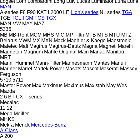
Logset
Lohr
Lombardini
Long
LuK
Lucas
Luminator
Luna
Luna
MAN
A-series
F8
F90
KAT
L2000
LE
Lion's series
NL series
TGA
TGE
TGL
TGM
TGS
TGX
MAN-VW
MAY
MAZ
5336
MB
MB-Rent
MCM
MHS
MIC
MP Filtri
MTB
MTS
MTU
MTZ
Belarus
MWM
MX
MXN
Mack
Maehler & Kaege
Maestronic
Mafelec
Mafi
Magirus
Magirus-Deutz
Magna
Magneti Marelli
Magneton
Magnum
Mahle Original
Main
Manac
Manitou
MRT
Mann+Hummel
Mann-Filter
Mannesmann
Mantes
Manuli
Mariner
Marrel
Martek Power
Masats
Mascot
Maserati
Massey
Ferguson
5710
5711
Master Power
Max
Maximus
Maximus
Maxistab
May Wes
Mazda
2
6
BT
CX
T-series
Mecalac
11
12
Mega
Meiller
MHKS
Mekra
Menck
Mercedes-Benz
A-Class
A 200