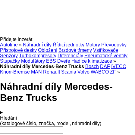
Přidejte inzerát
Autoline
»
Náhradní díly
Řídicí jednotky
Motory
Převodovky
Přístrojové desky
Obložení
Brzdové třmeny
Vstřikovače
Senzory
Turbokompresory
Diferenciály
Pneumatické ventily
Stupačky
Modulátory EBS
Dveře
Hadice klimatizace
»
Náhradní díly Mercedes-Benz Trucks
Bosch
DAF
IVECO
Knorr-Bremse
MAN
Renault
Scania
Volvo
WABCO
ZF
»
Náhradní díly Mercedes-
Benz Trucks
Hledání
(katalogové číslo, značka, model, náhradní díly)