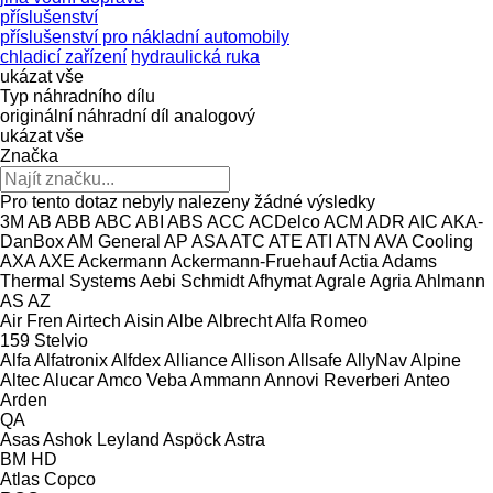
příslušenství
příslušenství pro nákladní automobily
chladicí zařízení
hydraulická ruka
ukázat vše
Typ náhradního dílu
originální náhradní díl
analogový
ukázat vše
Značka
Pro tento dotaz nebyly nalezeny žádné výsledky
3M
AB
ABB
ABC
ABI
ABS
ACC
ACDelco
ACM
ADR
AIC
AKA-
DanBox
AM General
AP
ASA
ATC
ATE
ATI
ATN
AVA Cooling
AXA
AXE
Ackermann
Ackermann-Fruehauf
Actia
Adams
Thermal Systems
Aebi Schmidt
Afhymat
Agrale
Agria
Ahlmann
AS
AZ
Air Fren
Airtech
Aisin
Albe
Albrecht
Alfa Romeo
159
Stelvio
Alfa
Alfatronix
Alfdex
Alliance
Allison
Allsafe
AllyNav
Alpine
Altec
Alucar
Amco Veba
Ammann
Annovi Reverberi
Anteo
Arden
QA
Asas
Ashok Leyland
Aspöck
Astra
BM
HD
Atlas Copco