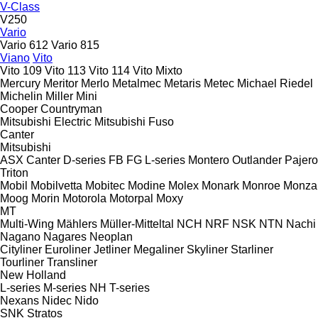
V-Class
V250
Vario
Vario 612
Vario 815
Viano
Vito
Vito 109
Vito 113
Vito 114
Vito Mixto
Mercury
Meritor
Merlo
Metalmec
Metaris
Metec
Michael Riedel
Michelin
Miller
Mini
Cooper
Countryman
Mitsubishi Electric
Mitsubishi Fuso
Canter
Mitsubishi
ASX
Canter
D-series
FB
FG
L-series
Montero
Outlander
Pajero
Triton
Mobil
Mobilvetta
Mobitec
Modine
Molex
Monark
Monroe
Monza
Moog
Morin
Motorola
Motorpal
Moxy
MT
Multi-Wing
Mählers
Müller-Mitteltal
NCH
NRF
NSK
NTN
Nachi
Nagano
Nagares
Neoplan
Cityliner
Euroliner
Jetliner
Megaliner
Skyliner
Starliner
Tourliner
Transliner
New Holland
L-series
M-series
NH
T-series
Nexans
Nidec
Nido
SNK
Stratos