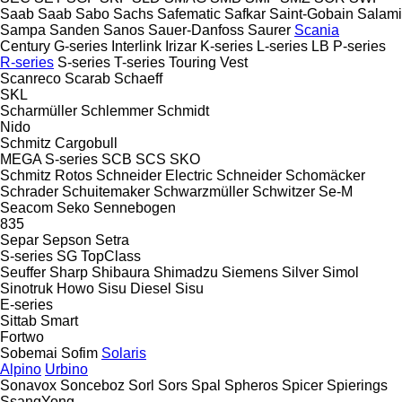
Saab
Saab
Sabo
Sachs
Safematic
Safkar
Saint-Gobain
Salami
Sampa
Sanden
Sanos
Sauer-Danfoss
Saurer
Scania
Century
G-series
Interlink
Irizar
K-series
L-series
LB
P-series
R-series
S-series
T-series
Touring
Vest
Scanreco
Scarab
Schaeff
SKL
Scharmüller
Schlemmer
Schmidt
Nido
Schmitz Cargobull
MEGA
S-series
SCB
SCS
SKO
Schmitz Rotos
Schneider Electric
Schneider
Schomäcker
Schrader
Schuitemaker
Schwarzmüller
Schwitzer
Se-M
Seacom
Seko
Sennebogen
835
Separ
Sepson
Setra
S-series
SG
TopClass
Seuffer
Sharp
Shibaura
Shimadzu
Siemens
Silver
Simol
Sinotruk Howo
Sisu Diesel
Sisu
E-series
Sittab
Smart
Fortwo
Sobemai
Sofim
Solaris
Alpino
Urbino
Sonavox
Sonceboz
Sorl
Sors
Spal
Spheros
Spicer
Spierings
SsangYong