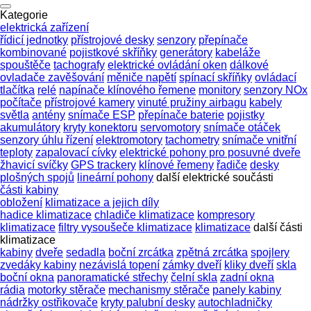
Kategorie
elektrická zařízení
řídicí jednotky
přístrojové desky
senzory
přepínače
kombinované
pojistkové skříňky
generátory
kabeláže
spouštěče
tachografy
elektrické ovládání oken
dálkové
ovladače zavěšování
měniče napětí
spínací skříňky
ovládací
tlačítka
relé
napínače klínového řemene
monitory
senzory NOx
počítače
přístrojové kamery
vinuté pružiny airbagu
kabely
světla
antény
snímače ESP
přepínače baterie
pojistky
akumulátory
kryty konektoru
servomotory
snímače otáček
senzory úhlu řízení
elektromotory
tachometry
snímače vnitřní
teploty
zapalovací cívky
elektrické pohony pro posuvné dveře
žhavicí svíčky
GPS trackery
klínové řemeny
řadiče
desky
plošných spojů
lineární pohony
další elektrické součásti
části kabiny
obložení
klimatizace a jejich díly
hadice klimatizace
chladiče klimatizace
kompresory
klimatizace
filtry vysoušeče klimatizace
klimatizace
další části
klimatizace
kabiny
dveře
sedadla
boční zrcátka
zpětná zrcátka
spojlery
zvedáky kabiny
nezávislá topení
zámky dveří
kliky dveří
skla
boční okna
panoramatické střechy
čelní skla
zadní okna
rádia
motorky stěrače
mechanismy stěrače
panely kabiny
nádržky ostřikovače
kryty palubní desky
autochladničky