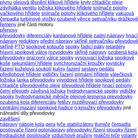
plynu
olejová těsnění klikové hřídele
kryty chladiče oleje
zdvihátka ventilu
ložiska klikového hřídele
snímače polohy
vačkového hřídele
snímače polohy klikového hřídele
vakuová
čerpadla
turbínové vložky
ozubené věnce setrvačníku
drážkové
řemeny
jiné části motoru
přenosy
převodovky
diferenciály
kardanové hřídele
zadní nápravy
hnací
nápravy
reduktory
přední nápravy
skříně setrvačníku
převodové
skříně
PTO
spojkové kotouče
spojky
řadicí páky
retardéry
hlavní spojkové válce
rozvodovky
skříně nápravy
ozubená kola
převodovky
pracovní válce spojky
vysouvací ložiska
spojkové
koše
sekundární hřídele
synchronizační kroužky
joysticky
řazení
kuželová soukolí
kulisy řazení
sestavy pedálu
předlohové hřídele
vidličky řazení
primární hřídele
válečková
ložiska
lanka převodovky
vývodové hřídele
spojkové pedály
chladiče převodového oleje
převodové hřídele
hnací pohony,
čelní převody
závěsná ložiska
hydrodynamické spojky
vidličky
spojky
hydrodynamické měniče
olejové tesnenia prevodovky
ozubená kola diferenciálu
řetězy rozdělovací převodovky
centrální mazání
spojkové hadice
o-kroužky převodovky
jiné
náhradní díly převodovky
zavěšení
nápravy
náboje kola
pera
tyče stabilizátoru
tlumiče
čerpadla
posilovače řízení
polonápravy
převodovky řízení
sloupky řízení
hydraulické posilovače
vzduchové pružiny
reakční tyče
volanty