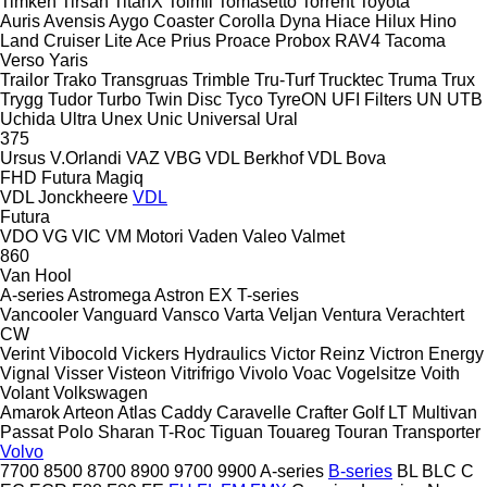
Timken
Tirsan
TitanX
Toimil
Tomasetto
Torrent
Toyota
Auris
Avensis
Aygo
Coaster
Corolla
Dyna
Hiace
Hilux
Hino
Land Cruiser
Lite Ace
Prius
Proace
Probox
RAV4
Tacoma
Verso
Yaris
Trailor
Trako
Transgruas
Trimble
Tru-Turf
Trucktec
Truma
Trux
Trygg
Tudor
Turbo
Twin Disc
Tyco
TyreON
UFI Filters
UN
UTB
Uchida
Ultra
Unex
Unic
Universal
Ural
375
Ursus
V.Orlandi
VAZ
VBG
VDL Berkhof
VDL Bova
FHD
Futura
Magiq
VDL Jonckheere
VDL
Futura
VDO
VG
VIC
VM Motori
Vaden
Valeo
Valmet
860
Van Hool
A-series
Astromega
Astron
EX
T-series
Vancooler
Vanguard
Vansco
Varta
Veljan
Ventura
Verachtert
CW
Verint
Vibocold
Vickers Hydraulics
Victor Reinz
Victron Energy
Vignal
Visser
Visteon
Vitrifrigo
Vivolo
Voac
Vogelsitze
Voith
Volant
Volkswagen
Amarok
Arteon
Atlas
Caddy
Caravelle
Crafter
Golf
LT
Multivan
Passat
Polo
Sharan
T-Roc
Tiguan
Touareg
Touran
Transporter
Volvo
7700
8500
8700
8900
9700
9900
A-series
B-series
BL
BLC
C