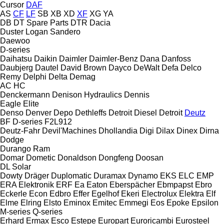
Cursor
DAF
AS
CF
LF
SB
XB
XD
XF
XG
YA
DB
DT Spare Parts
DTR
Dacia
Duster
Logan
Sandero
Daewoo
D-series
Daihatsu
Daikin
Daimler
Daimler-Benz
Dana
Danfoss
Daubjerg
Dautel
David Brown
Dayco
DeWalt
Defa
Delco
Remy
Delphi
Delta
Demag
AC
HC
Denckermann
Denison Hydraulics
Dennis
Eagle
Elite
Denso
Denver
Depo
Dethleffs
Detroit Diesel
Detroit
Deutz
BF
D-series
F2L912
Deutz-Fahr
Devil'Machines
Dhollandia
Digi
Dilax
Dinex
Dirna
Dodge
Durango
Ram
Domar
Dometic
Donaldson
Dongfeng
Doosan
DL
Solar
Dowty
Dräger
Duplomatic
Duramax
Dynamo
EKS
ELC
EMP
ERA Elektronik
ERF
Ea
Eaton
Eberspächer
Ebmpapst
Ebro
Eckerle
Econ
Edbro
Effer
Egelhof
Ekeri
Electrolux
Elektra
Elf
Elme
Elring
Elsto
Eminox
Emitec
Emmegi
Eos
Epoke
Epsilon
M-series
Q-series
Erhard
Ermax
Esco
Estepe
Europart
Euroricambi
Eurosteel