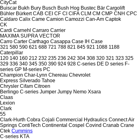
CityCat
Buiscar
Bukh
Bury
Busch
Bush Hog
Bustec
Bär Cargolift
Bühler
Bürkert
CAB
CEI
CF
CI
CIFA
CLM
CM
CMP
CNH
CPC
Caldaro
Calix
Came
Camion
Camozzi
Can-Am
Captok
CK
Cardi
Carnehl
Carraro
Carrier
MAXIMA
SUPRA
VECTOR
Carro
Carter
Carthago
Casappa
Case IH
Case
321
580
590
621
688
721
788
821
845
921
1088
1188
Caterpillar
120
140
160
212
232
235
236
242
304
308
320
321
323
325
329
336
340
345
350
390
924
928
C-series
DE
D series
F-
series
GP
M-series
PC
Champion
Char-Lynn
Chereau
Chevrolet
Express
Silverado
Tahoe
Chrysler
Cifam
Citroen
Berlingo
C-series
Jumper
Jumpy
Nemo
Xsara
Claas
Lexion
Clark
55
Clark-Hurth
Cobra
Cojali
Commercial Hydraulics
Connect Air
Springs
ContiTech
Continental
Cospel
Covind
Cranab
Crane
Ctek
Cummins
C-series
KTA