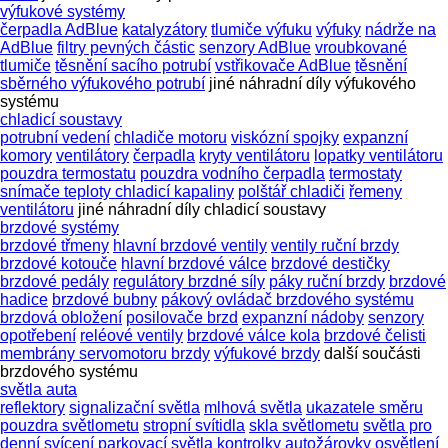
výfukové systémy
čerpadla AdBlue
katalyzátory
tlumiče výfuku
výfuky
nádrže na
AdBlue
filtry pevných částic
senzory AdBlue
vroubkované
tlumiče
těsnění sacího potrubí
vstřikovače AdBlue
těsnění
sběrného výfukového potrubí
jiné náhradní díly výfukového
systému
chladicí soustavy
potrubní vedení
chladiče motoru
viskózní spojky
expanzní
komory
ventilátory
čerpadla
kryty ventilátoru
lopatky ventilátoru
pouzdra termostatu
pouzdra vodního čerpadla
termostaty
snímače teploty chladicí kapaliny
polštář chladiči
řemeny
ventilátoru
jiné náhradní díly chladicí soustavy
brzdové systémy
brzdové třmeny
hlavní brzdové ventily
ventily ruční brzdy
brzdové kotouče
hlavní brzdové válce
brzdové destičky
brzdové pedály
regulátory brzdné síly
páky ruční brzdy
brzdové
hadice
brzdové bubny
pákový ovládač brzdového systému
brzdová obložení
posilovače brzd
expanzní nádoby
senzory
opotřebení
reléové ventily
brzdové válce kola
brzdové čelisti
membrány servomotoru brzdy
výfukové brzdy
další součásti
brzdového systému
světla auta
reflektory
signalizační světla
mlhová světla
ukazatele směru
pouzdra světlometu
stropní svítidla
skla světlometu
světla pro
denní svícení
parkovací světla
kontrolky
autožárovky
osvětlení