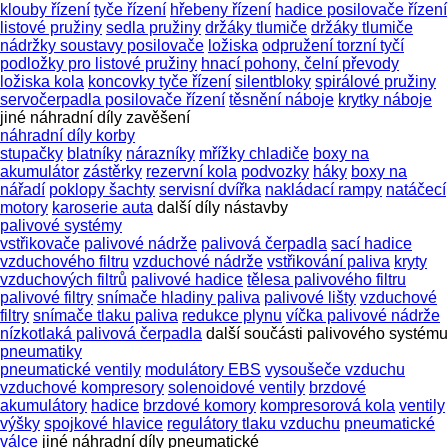
klouby řízení
tyče řízení
hřebeny řízení
hadice posilovače řízení
listové pružiny
sedla pružiny
držáky tlumiče
držáky tlumiče
nádržky soustavy posilovače
ložiska
odpružení torzní tyčí
podložky pro listové pružiny
hnací pohony, čelní převody
ložiska kola
koncovky tyče řízení
silentbloky
spirálové pružiny
servočerpadla posilovače řízení
těsnění náboje
krytky náboje
jiné náhradní díly zavěšení
náhradní díly korby
stupačky
blatníky
nárazníky
mřížky chladiče
boxy na
akumulátor
zástěrky
rezervní kola
podvozky
háky
boxy na
nářadí
poklopy šachty
servisní dvířka
nakládací rampy
natáčecí
motory
karoserie auta
další díly nástavby
palivové systémy
vstřikovače
palivové nádrže
palivová čerpadla
sací hadice
vzduchového filtru
vzduchové nádrže
vstřikování paliva
kryty
vzduchových filtrů
palivové hadice
tělesa palivového filtru
palivové filtry
snímače hladiny paliva
palivové lišty
vzduchové
filtry
snímače tlaku paliva
redukce plynu
víčka palivové nádrže
nízkotlaká palivová čerpadla
další součásti palivového systému
pneumatiky
pneumatické ventily
modulátory EBS
vysoušeče vzduchu
vzduchové kompresory
solenoidové ventily
brzdové
akumulátory
hadice
brzdové komory
kompresorová kola
ventily
výšky
spojkové hlavice
regulátory tlaku vzduchu
pneumatické
válce
jiné náhradní díly pneumatické