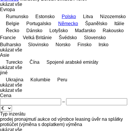
ukázat vše
Evropa
Rumunsko
Estonsko
Polsko
Litva
Nizozemsko
Belgie
Portugalsko
Německo
Španělsko
Itálie
Řecko
Dánsko
Lotyšsko
Maďarsko
Rakousko
Francie
Velká Británie
Švédsko
Slovensko
Bulharsko
Slovinsko
Norsko
Finsko
Irsko
ukázat vše
Asie
Turecko
Čína
Spojené arabské emiráty
ukázat vše
jiné
Ukrajina
Kolumbie
Peru
ukázat vše
ukázat vše
Cena
–
Typ inzerátu
prodej
pronajmutí
aukce
od výrobce
leasing
úvěr
na splátky
protiúčet (výměna s doplatkem)
výměna
ukázat vše