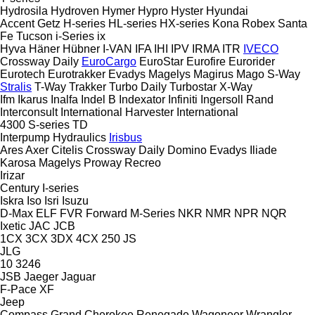
Hydrosila
Hydroven
Hymer
Hypro
Hyster
Hyundai
Accent
Getz
H-series
HL-series
HX-series
Kona
Robex
Santa
Fe
Tucson
i-Series
ix
Hyva
Häner
Hübner
I-VAN
IFA
IHI
IPV
IRMA
ITR
IVECO
Crossway
Daily
EuroCargo
EuroStar
Eurofire
Eurorider
Eurotech
Eurotrakker
Evadys
Magelys
Magirus
Mago
S-Way
Stralis
T-Way
Trakker
Turbo Daily
Turbostar
X-Way
Ifm
Ikarus
Inalfa
Indel B
Indexator
Infiniti
Ingersoll Rand
Interconsult
International Harvester
International
4300
S-series
TD
Interpump Hydraulics
Irisbus
Ares
Axer
Citelis
Crossway
Daily
Domino
Evadys
Iliade
Karosa
Magelys
Proway
Recreo
Irizar
Century
I-series
Iskra
Iso
Isri
Isuzu
D-Max
ELF
FVR
Forward
M-Series
NKR
NMR
NPR
NQR
Ixetic
JAC
JCB
1CX
3CX
3DX
4CX
250
JS
JLG
10
3246
JSB
Jaeger
Jaguar
F-Pace
XF
Jeep
Compass
Grand Cherokee
Renegade
Wagoneer
Wrangler