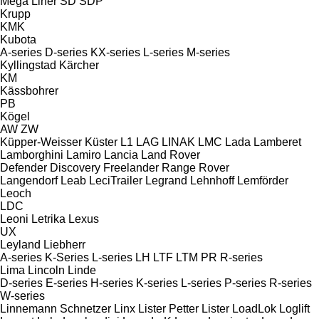
Mega Liner
SD
SDP
Krupp
KMK
Kubota
A-series
D-series
KX-series
L-series
M-series
Kyllingstad
Kärcher
KM
Kässbohrer
PB
Kögel
AW
ZW
Küpper-Weisser
Küster
L1
LAG
LINAK
LMC
Lada
Lamberet
Lamborghini
Lamiro
Lancia
Land Rover
Defender
Discovery
Freelander
Range Rover
Langendorf
Leab
LeciTrailer
Legrand
Lehnhoff
Lemförder
Leoch
LDC
Leoni
Letrika
Lexus
UX
Leyland
Liebherr
A-series
K-Series
L-series
LH
LTF
LTM
PR
R-series
Lima
Lincoln
Linde
D-series
E-series
H-series
K-series
L-series
P-series
R-series
W-series
Linnemann Schnetzer
Linx
Lister Petter
Lister
LoadLok
Loglift