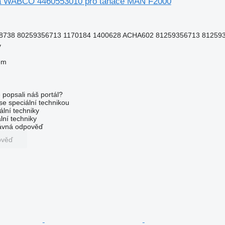
tka WABCO 4460553010 pro tahače MAN F2000
8738 80259356713 1170184 1400628 ACHA602 81259356713 812593
v
em
 popsali náš portál?
 se speciální technikou
ální techniky
lní techniky
rávná odpověď
ověď