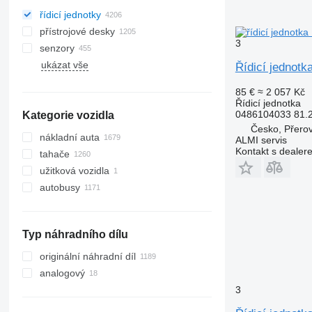
řídicí jednotky
přístrojové desky
3
senzory
ukázat vše
Řídicí jednot
85 €
≈ 2 057 Kč
Řídicí jednotka
0486104033 81.2
Kategorie vozidla
Česko, Přero
nákladní auta
ALMI servis
Kontakt s dealer
tahače
užitková vozidla
autobusy
Typ náhradního dílu
originální náhradní díl
analogový
3