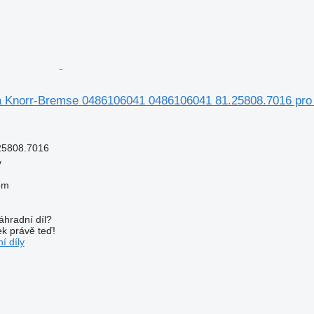
ka Knorr-Bremse 0486106041 0486106041 81.25808.7016 pr
25808.7016
v
em
áhradní díl?
k právě teď!
í díly