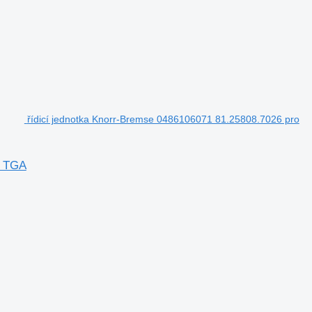
řídicí jednotka Knorr-Bremse 0486106071 81.25808.7026 pro
N TGA