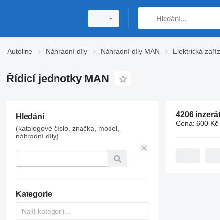
Autoline
Náhradní díly
Náhradní díly MAN
Elektrická zař
Řídicí jednotky MAN
4206 inzerá
Hledání
Cena:
600 Kč 
(katalogové číslo, značka, model,
náhradní díly)
Kategorie