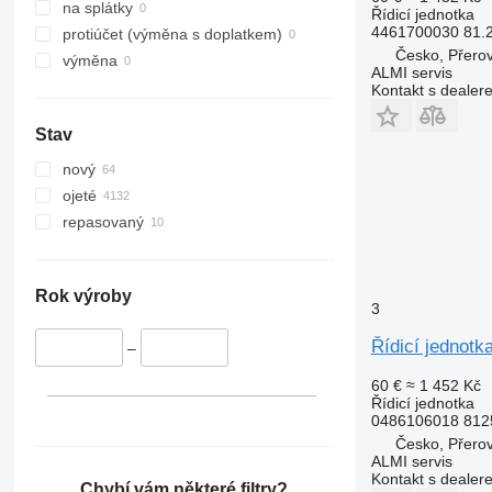
na splátky
Řídicí jednotka
4461700030 81.
protiúčet (výměna s doplatkem)
Česko, Přero
výměna
ALMI servis
Kontakt s dealer
Stav
nový
ojeté
repasovaný
Rok výroby
3
Řídicí jednot
–
60 €
≈ 1 452 Kč
Řídicí jednotka
0486106018 812
Česko, Přero
ALMI servis
Kontakt s dealer
Chybí vám některé filtry?