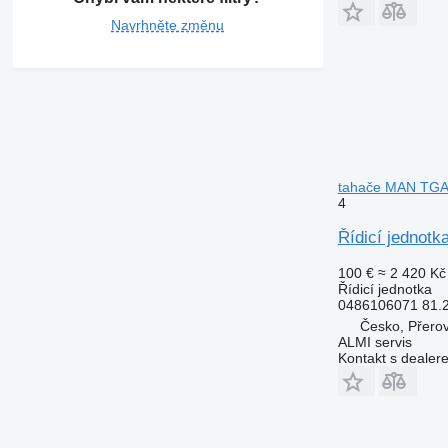
Navrhněte změnu
tahače MAN TG
4
Řídicí jednot
100 €
≈ 2 420 Kč
Řídicí jednotka
0486106071 81.
Česko, Přero
ALMI servis
Kontakt s dealer