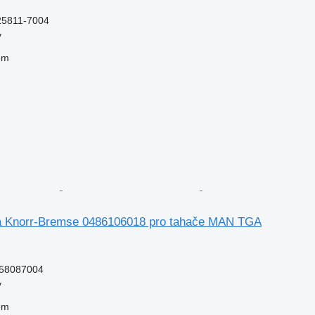
25811-7004
v
em
ka Knorr-Bremse 0486106018 pro tahače MAN TGA
58087004
v
em