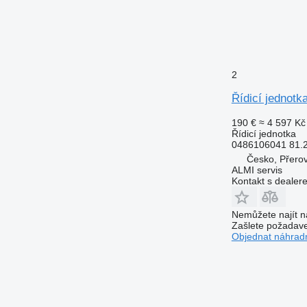
2
Řídicí jednot
190 €
≈ 4 597 Kč
Řídicí jednotka
0486106041 81.
Česko, Přero
ALMI servis
Kontakt s dealer
Nemůžete najít n
Zašlete požadave
Objednat náhradn