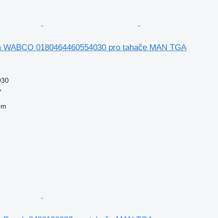
tka WABCO 0180464460554030 pro tahače MAN TGA
030
v
em