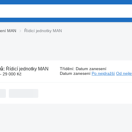
ízení MAN
Řídicí jednotky MAN
tů:
Řídicí jednotky MAN
Třídění
:
Datum zanesení
Datum zanesení
Po nejdražší
Od nejle
- 29 000 Kč