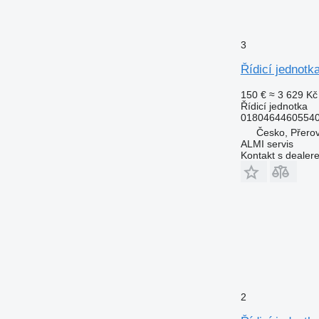
3
Řídicí jedno
150 €
≈ 3 629 Kč
Řídicí jednotka
0180464460554
Česko, Přero
ALMI servis
Kontakt s dealer
2