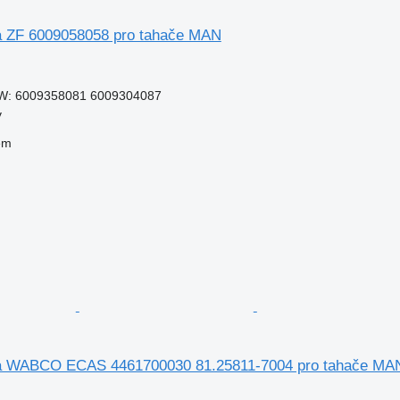
ka ZF 6009058058 pro tahače MAN
W: 6009358081 6009304087
v
em
tka WABCO ECAS 4461700030 81.25811-7004 pro tahače MA