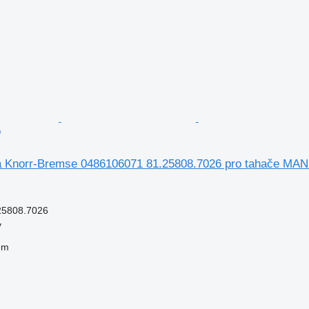
A
ka Knorr-Bremse 0486106071 81.25808.7026 pro tahače MA
25808.7026
v
em