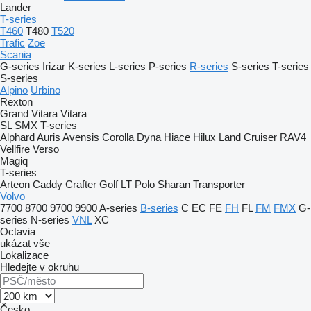
Lander
T-series
T460
T480
T520
Trafic
Zoe
Scania
G-series
Irizar
K-series
L-series
P-series
R-series
S-series
T-series
S-series
Alpino
Urbino
Rexton
Grand Vitara
Vitara
SL
SMX
T-series
Alphard
Auris
Avensis
Corolla
Dyna
Hiace
Hilux
Land Cruiser
RAV4
Vellfire
Verso
Magiq
T-series
Arteon
Caddy
Crafter
Golf
LT
Polo
Sharan
Transporter
Volvo
7700
8700
9700
9900
A-series
B-series
C
EC
FE
FH
FL
FM
FMX
G-
series
N-series
VNL
XC
Octavia
ukázat vše
Lokalizace
Hledejte v okruhu
Česko