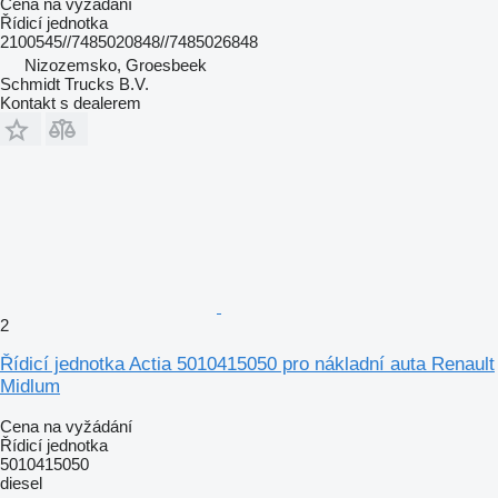
Cena na vyžádání
Řídicí jednotka
2100545//7485020848//7485026848
Nizozemsko, Groesbeek
Schmidt Trucks B.V.
Kontakt s dealerem
2
Řídicí jednotka Actia 5010415050 pro nákladní auta Renault
Midlum
Cena na vyžádání
Řídicí jednotka
5010415050
diesel