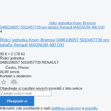
řídicí jednotka Knorr-Bremse
0486106057 5010457739 pro tahače Renault MAGNUM 480 DXI
4
Řídicí jednotka Knorr-Bremse 0486106057 5010457739 pro
tahače Renault MAGNUM 480 DXI
90 €
≈ 2 178 Kč
Řídicí jednotka
0486106057 5010457739 RENAULT
Česko, Přerov
ALMI servis
Kontakt s dealerem
Objednejte si zasílání nových inzerátů z této sekce
Předplatit si
Kliknutím zde souhlasíte s naší
politikou soukromí
a
pravidly
.