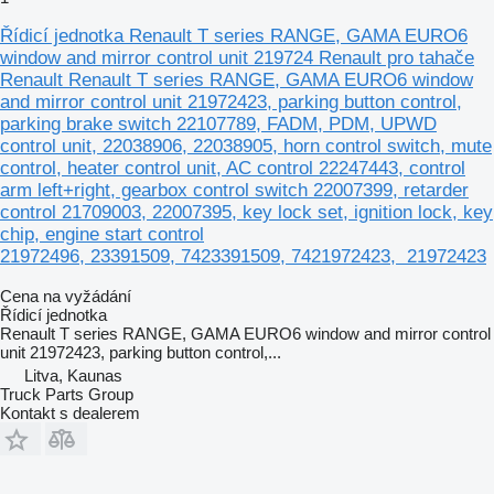
Řídicí jednotka Renault T series RANGE, GAMA EURO6
window and mirror control unit 219724 Renault pro tahače
Renault Renault T series RANGE, GAMA EURO6 window
and mirror control unit 21972423, parking button control,
parking brake switch 22107789, FADM, PDM, UPWD
control unit, 22038906, 22038905, horn control switch, mute
control, heater control unit, AC control 22247443, control
arm left+right, gearbox control switch 22007399, retarder
control 21709003, 22007395, key lock set, ignition lock, key
chip, engine start control
21972496, 23391509, 7423391509, 7421972423, 21972423
Cena na vyžádání
Řídicí jednotka
Renault T series RANGE, GAMA EURO6 window and mirror control
unit 21972423, parking button control,...
Litva, Kaunas
Truck Parts Group
Kontakt s dealerem