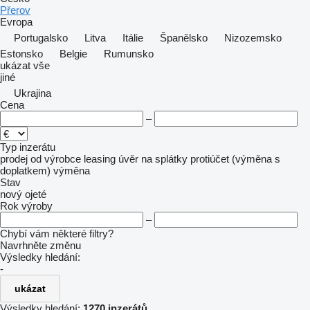
Přerov
Evropa
Portugalsko
Litva
Itálie
Španělsko
Nizozemsko
Estonsko
Belgie
Rumunsko
ukázat vše
jiné
Ukrajina
Cena
–
Typ inzerátu
prodej
od výrobce
leasing
úvěr
na splátky
protiúčet (výměna s
doplatkem)
výměna
Stav
nový
ojeté
Rok výroby
–
Chybí vám některé filtry?
Navrhněte změnu
Výsledky hledání:
-
ukázat
Výsledky hledání:
1270 inzerátů