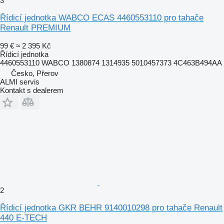
3
Řídicí jednotka WABCO ECAS 4460553110 pro tahače
Renault PREMIUM
99 €
≈ 2 395 Kč
Řídicí jednotka
4460553110 WABCO 1380874 1314935 5010457373 4C463B494AA
Česko, Přerov
ALMI servis
Kontakt s dealerem
2
Řídicí jednotka GKR BEHR 9140010298 pro tahače Renault
440 E-TECH