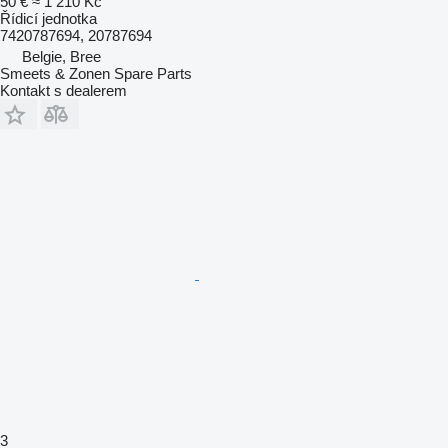
50 €
≈ 1 210 Kč
Řídicí jednotka
7420787694, 20787694
Belgie, Bree
Smeets & Zonen Spare Parts
Kontakt s dealerem
3