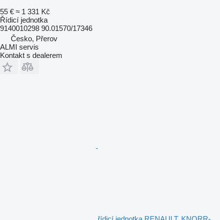
55 €
≈ 1 331 Kč
Řídicí jednotka
9140010298 90.01570/17346
Česko, Přerov
ALMI servis
Kontakt s dealerem
řídicí jednotka RENAULT, KNORR-