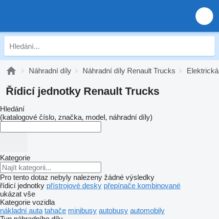
Náhradní díly
Náhradní díly Renault Trucks
Elektrick
Řídicí jednotky Renault Trucks
Hledání
(katalogové číslo, značka, model, náhradní díly)
Kategorie
Pro tento dotaz nebyly nalezeny žádné výsledky
řídicí jednotky
přístrojové desky
přepínače kombinované
ukázat vše
Kategorie vozidla
nákladní auta
tahače
minibusy
autobusy
automobily
Typ náhradního dílu