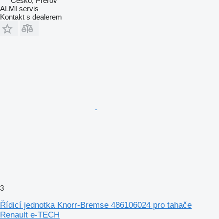
Česko, Přerov
ALMI servis
Kontakt s dealerem
3
Řídicí jednotka Knorr-Bremse 486106024 pro tahače
Renault e-TECH