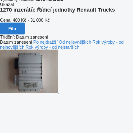
Ukázat
1270 inzerátů:
Řídicí jednotky Renault Trucks
Cena:
480 Kč - 31 000 Kč
Filtr
Třídění
:
Datum zanesení
Datum zanesení
Po nejdražší
Od nejlevnějších
Rok výroby - od
nejnovějších
Rok výroby - od nejstarších