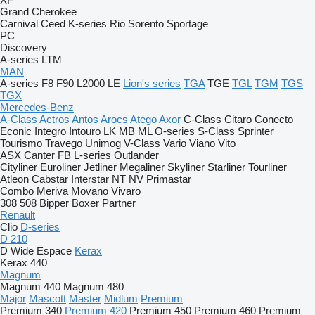
Grand Cherokee
Carnival
Ceed
K-series
Rio
Sorento
Sportage
PC
Discovery
A-series
LTM
MAN
A-series
F8
F90
L2000
LE
Lion's series
TGA
TGE
TGL
TGM
TGS
TGX
Mercedes-Benz
A-Class
Actros
Antos
Arocs
Atego
Axor
C-Class
Citaro
Conecto
Econic
Integro
Intouro
LK
MB
ML
O-series
S-Class
Sprinter
Tourismo
Travego
Unimog
V-Class
Vario
Viano
Vito
ASX
Canter
FB
L-series
Outlander
Cityliner
Euroliner
Jetliner
Megaliner
Skyliner
Starliner
Tourliner
Atleon
Cabstar
Interstar
NT
NV
Primastar
Combo
Meriva
Movano
Vivaro
308
508
Bipper
Boxer
Partner
Renault
Clio
D-series
D 210
D Wide
Espace
Kerax
Kerax 440
Magnum
Magnum 440
Magnum 480
Major
Mascott
Master
Midlum
Premium
Premium 340
Premium 420
Premium 450
Premium 460
Premium