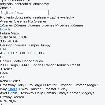
originální náhradní díl
analogový
Značka
Pro tento dotaz nebyly nalezeny žádné výsledky
A-series
Q-series
RS
S-series
1-Series
2-Series
3-Series
8-Series
M-Series
X-Series
Bosch
Futura
Magiq
SUPRA
VECTOR
336
340
GP
Berlingo
C-series
Jumper
Jumpy
DAF
AS
CF
LF
SB
XB
XD
XF
XG
BF
Doblo
Ducato
Fiorino
Scudo
2000
Cargo
F-MAX
F-series
Ranger
Tourneo
Transit
X series
GMK
ZX
Kona
i-Series
Crossway
Daily
EuroCargo
EuroStar
Eurorider
Eurotech
Mago
S-
Way
Stralis
T-Way
Trakker
Turbostar
X-Way
Axer
Citelis
Crossway
Daily
Domino
Evadys
Karosa
Magelys
Proway
Recreo
NPR
NQR
XF