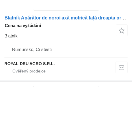
Blatník Apărător de noroi axă motrică față dreapta pro nákladní auta Mercedes-Benz A9605200119 / A9605201719
Cena na vyžádání
Blatník
Rumunsko, Cristesti
ROYAL DRU AGRO S.R.L.