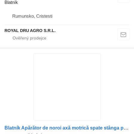
Blatník
Rumunsko, Cristesti
ROYAL DRU AGRO S.R.L.
Blatník Apărător de noroi axă motrică spate stânga pentru pro nákladní auta Mercedes-Benz A9605200719 / A9605202119 / A9605202719