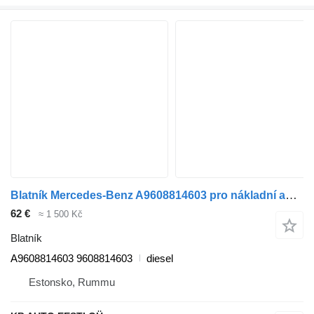
Blatník Mercedes-Benz A9608814603 pro nákladní auta Mercedes-Benz Antos, Arocs, Actros MP4 (2012-)
62 €
≈ 1 500 Kč
Blatník
A9608814603 9608814603
diesel
Estonsko, Rummu