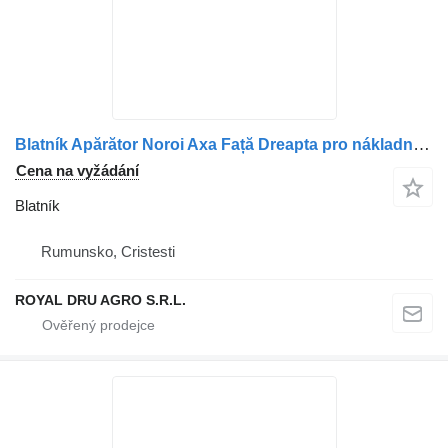
Blatník Apărător Noroi Axa Față Dreapta pro nákladní auta Mercedes-Benz A9608816403
Cena na vyžádání
Blatník
Rumunsko, Cristesti
ROYAL DRU AGRO S.R.L.