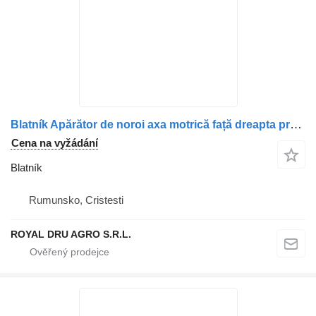
Blatník Apărător de noroi axa motrică față dreapta pro nákladní auta Mercedes-Benz A9745221101
Cena na vyžádání
Blatník
Rumunsko, Cristesti
ROYAL DRU AGRO S.R.L.