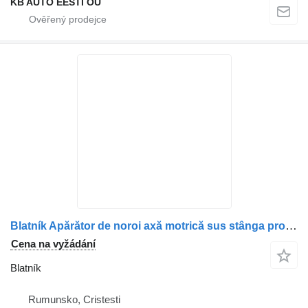
KB AUTO EESTI OÜ
Blatník Apărător de noroi axă motrică sus stânga pro nákladní auta Mercedes-Benz A9605200007/A9605200607/A9605200407
Cena na vyžádání
Blatník
Rumunsko, Cristesti