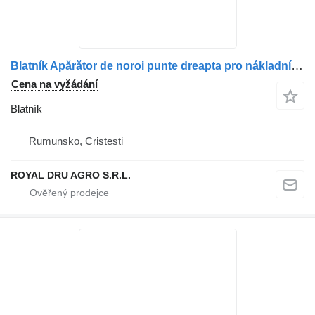
Blatník Apărător de noroi punte dreapta pro nákladní auta Mercedes-Benz 9745220702 A9745220702 9745221101 A9745221101 9745220501 9745220501
Cena na vyžádání
Blatník
Rumunsko, Cristesti
ROYAL DRU AGRO S.R.L.