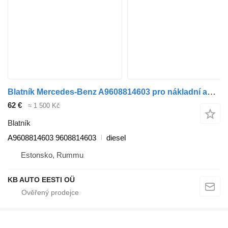
Blatník Mercedes-Benz A9608814603 pro nákladní auta Mercedes-Benz Antos, Arocs, Actros MP4 (2012-)
62 €
≈ 1 500 Kč
Blatník
A9608814603 9608814603
diesel
Estonsko, Rummu
KB AUTO EESTI OÜ