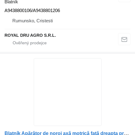
Blatník
A9438800106/A9438801206
Rumunsko, Cristesti
ROYAL DRU AGRO S.R.L.
Blatník Apărător de noroi axă motrică față dreapta pro nákladní auta Mercedes-Benz A9605200119/A9605201719/A9605200519