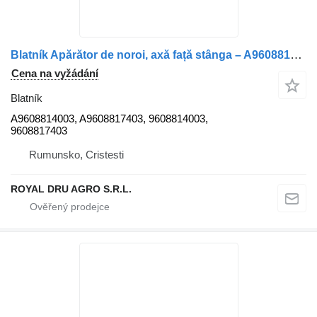
Blatník Apărător de noroi, axă față stânga – A9608814003, A9608817403, 9 pro nákladní auta Mercedes-Benz Arocs 2635
Cena na vyžádání
Blatník
A9608814003, A9608817403, 9608814003,
9608817403
Rumunsko, Cristesti
ROYAL DRU AGRO S.R.L.