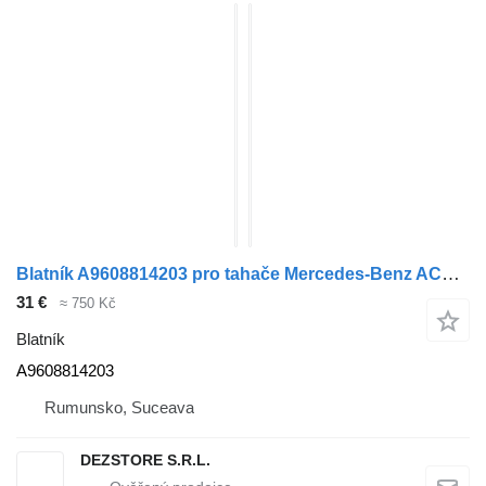
Blatník A9608814203 pro tahače Mercedes-Benz ACTROS MP4
31 €
≈ 750 Kč
Blatník
A9608814203
Rumunsko, Suceava
DEZSTORE S.R.L.