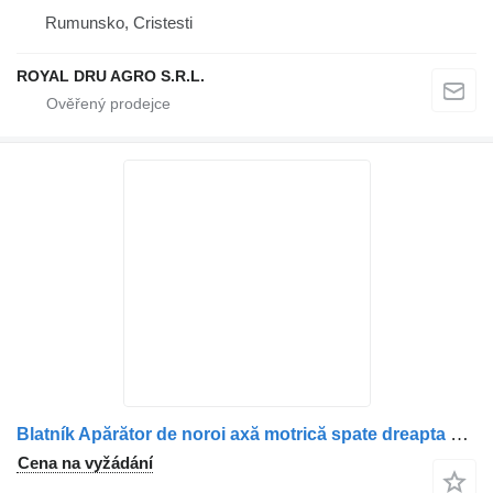
Rumunsko, Cristesti
ROYAL DRU AGRO S.R.L.
Blatník Apărător de noroi axă motrică spate dreapta pro nákladní auta Mercedes-Benz 9605202219 / 9605202819 / A9605200819
Cena na vyžádání