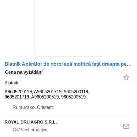
Blatník Apărător de noroi axă motrică față dreapta pentru A9605200119 pro nákladní auta Mercedes-Benz A9605200119 / A9605201719
Cena na vyžádání
Blatník
A9605200119, A9605201719, 9605200119,
9605201719, A9605200519, 9605200519
Rumunsko, Cristesti
ROYAL DRU AGRO S.R.L.