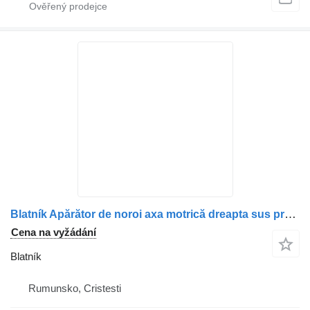
Blatník Apărător de noroi axa motrică dreapta sus pro nákladní auta Mercedes-Benz 9745220702 / A9745220702 / 9745221101 / A9745221101 / 9745220501 / A9745220501
Cena na vyžádání
Blatník
Rumunsko, Cristesti