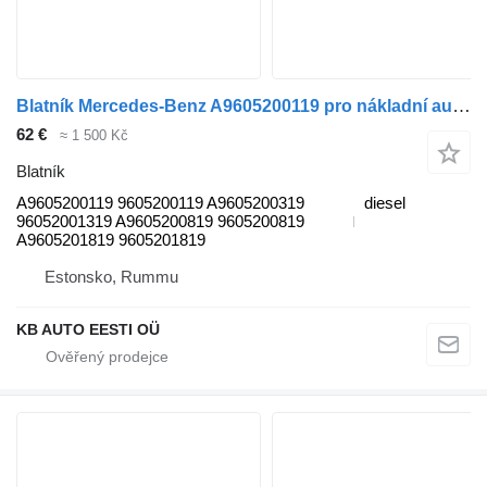
Blatník Mercedes-Benz A9605200119 pro nákladní auta Mercedes-Benz Antos, Arocs, Actros MP4 (2012-)
62 €
≈ 1 500 Kč
Blatník
A9605200119 9605200119 A9605200319
diesel
96052001319 A9605200819 9605200819
A9605201819 9605201819
Estonsko, Rummu
KB AUTO EESTI OÜ