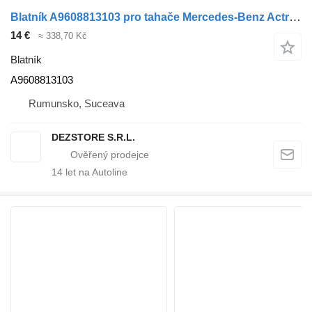
Blatník A9608813103 pro tahače Mercedes-Benz Actros MP4
14 €
≈ 338,70 Kč
Blatník
A9608813103
Rumunsko, Suceava
DEZSTORE S.R.L.
14
let na Autoline