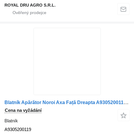
ROYAL DRU AGRO S.R.L.
Blatník Apărător Noroi Axa Față Dreapta A9305200119 pro nákladní auta Mercedes-Benz
Cena na vyžádání
Blatník
A9305200119