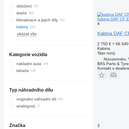
obložení
dveře
kabina DAF CF E
klimatizace a jejich díly
4
kabiny
hadice klimatizace
Kabina DAF CF
ukázat vše
chladiče klimatizace
boční okna
kompresory klimatizace
panoramatické střechy
2 750 €
≈ 66 540
klimatizace
čelní skla
Kabina
Stav
nový
Kategorie vozidla
filtry vysoušeče klimatizace
Nizozemsko, 
další části klimatizace
nákladní auta
BAS Parts & Tyre
Kontakt s dealer
tahače
Typ náhradního dílu
originální náhradní díl
analogový
Značka
3