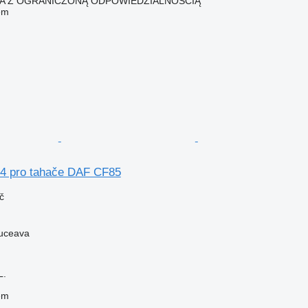
KA Z OGRANICZONĄ ODPOWIEDZIALNOŚCIĄ
em
4 pro tahače DAF CF85
č
uceava
L.
em