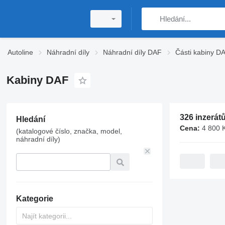
Autoline
Náhradní díly
Náhradní díly DAF
Části kabiny D
Kabiny DAF
326 inzerát
Hledání
Cena:
4 800 
(katalogové číslo, značka, model,
náhradní díly)
Kategorie