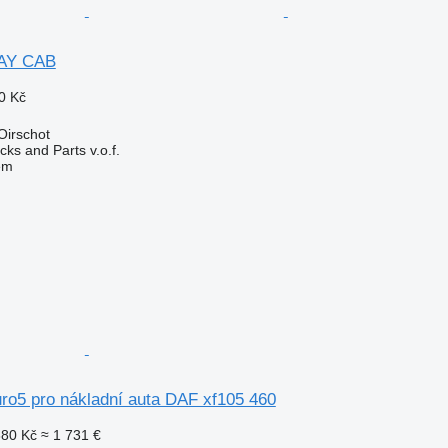
DAY CAB
0 Kč
Oirschot
ks and Parts v.o.f.
em
ro5 pro nákladní auta DAF xf105 460
880 Kč
≈ 1 731 €