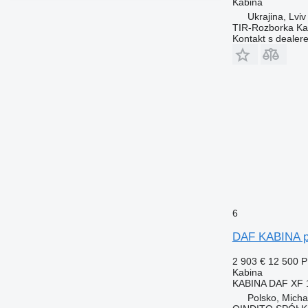
Kabina
Ukrajina, Lviv
TIR-Rozborka Ka
Kontakt s dealer
6
DAF KABINA p
2 903 €
12 500 
Kabina
KABINA DAF XF
Polsko, Mich