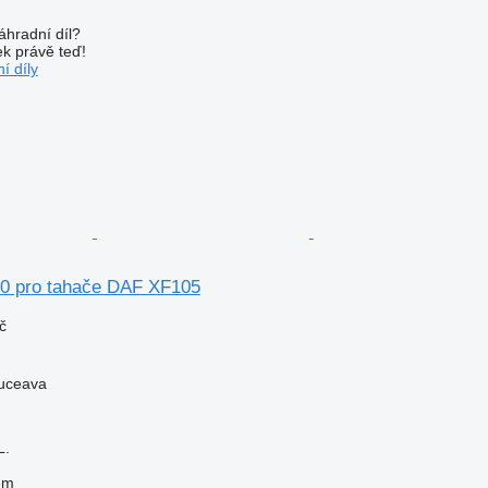
áhradní díl?
k právě teď!
í díly
0 pro tahače DAF XF105
č
uceava
L.
em