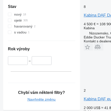
Stav
8
nový
Kabina DAF 
ojeté
4 500 €
≈ 108 90
havarovaný
Kabina
s vadou
Nizozemsko, 
Eddie Ducker Truc
Kontakt s dealer
Rok výroby
–
2
Chybí vám některé filtry?
Kabina DAF eu
Navrhněte změnu
2 000 US$
≈ 41 