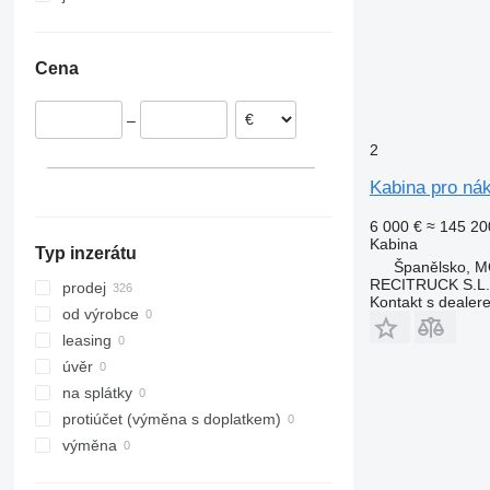
Nizozemsko
Ukrajina
Španělsko
Cena
Rumunsko
Itálie
–
Belgie
2
Litva
Estonsko
Kabina pro ná
ukázat vše
6 000 €
≈ 145 20
Kabina
Typ inzerátu
Španělsko, 
RECITRUCK S.L.
prodej
Kontakt s dealer
od výrobce
leasing
úvěr
na splátky
protiúčet (výměna s doplatkem)
výměna