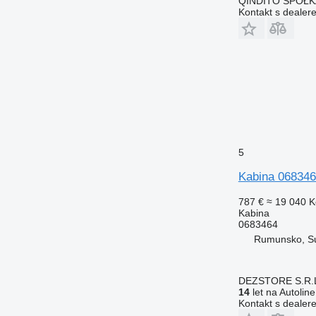
QINDITO SPÓŁ
Kontakt s dealer
5
Kabina 068346
787 €
≈ 19 040 K
Kabina
0683464
Rumunsko, S
DEZSTORE S.R.
14
let na Autoline
Kontakt s dealer