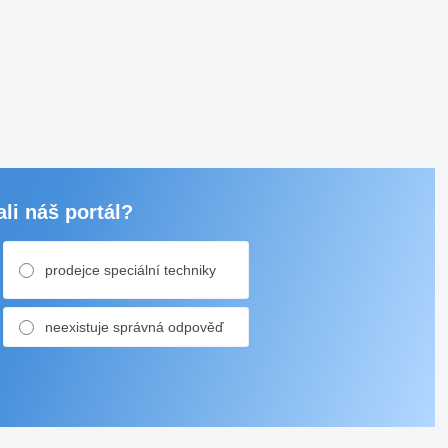
li náš portál?
prodejce speciální techniky
neexistuje správná odpověď