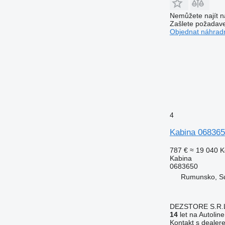
Nemůžete najít n
Zašlete požadave
Objednat náhradn
4
Kabina 068365
787 €
≈ 19 040 K
Kabina
0683650
Rumunsko, S
DEZSTORE S.R.
14
let na Autoline
Kontakt s dealer