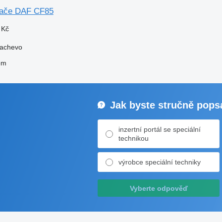
hače DAF CF85
 Kč
kachevo
em
Jak byste stručně popsa
inzertní portál se speciální
technikou
výrobce speciální techniky
Vyberte odpověď