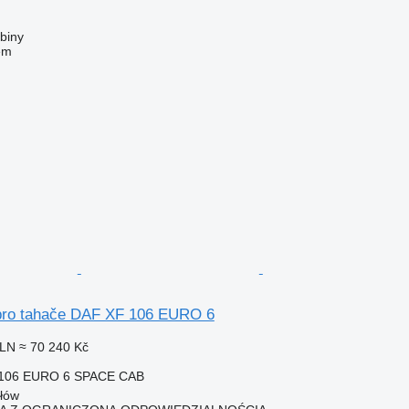
biny
em
ro tahače DAF XF 106 EURO 6
PLN
≈ 70 240 Kč
 106 EURO 6 SPACE CAB
ałów