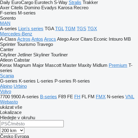
Daily
EuroCargo
Eurotech
S-Way
Stralis
Trakker
Axer
Citelis
Domino
Evadys
Karosa
Recreo
F-series
M-series
Sorento
MAN
A-series
Lion's series
TGA
TGL
TGM
TGS
TGX
Mercedes-Benz
A-Class
Actros
Antos
Arocs
Atego
Axor
Citaro
Econic
Intouro
MB
Sprinter
Tourismo
Travego
Canter
Cityliner
Jetliner
Skyliner
Tourliner
Atleon
Cabstar
Kerax
Magnum
Major
Mascott
Master
Maxity
Midlum
Premium
T-
series
Scania
G-series
K-series
L-series
P-series
R-series
Alpino
Urbino
Volvo
7700
9900
A-series
B-series
F89
FE
FH
FL
FM
FMX
N-series
VNL
Webasto
ukázat vše
Lokalizace
Hledejte v okruhu
Česko
Evropa