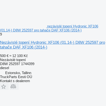
nezávislé topení Hydronic XF106
(01.14-) D8W 252597 pro tahače DAF XF106 (2014-)
9
Nezávislé topení Hydronic XF106 (01.14-) D8W 252597 pro
tahače DAF XF106 (2014-)
500 €
≈ 12 100 Kč
Nezávislé topení
D8W 252597 1744399
diesel
Estonsko, Tallinn
TruckParts Eesti OÜ
Kontakt s dealerem