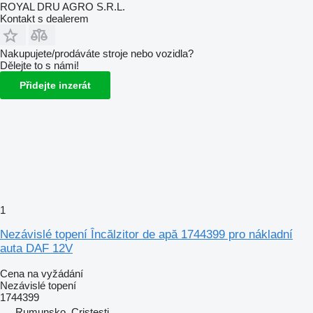
ROYAL DRU AGRO S.R.L.
Kontakt s dealerem
Nakupujete/prodáváte stroje nebo vozidla?
Dělejte to s námi!
Přidejte inzerát
1
Nezávislé topení Încălzitor de apă 1744399 pro nákladní
auta DAF 12V
Cena na vyžádání
Nezávislé topení
1744399
Rumunsko, Cristesti