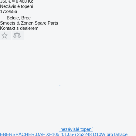
350 €
≈ 8 468 Kč
Nezávislé topení
1739556
Belgie, Bree
Smeets & Zonen Spare Parts
Kontakt s dealerem
nezávislé topení
EBERSPÄCHER,DAF XF105 (01.05-) 252248 D10W pro tahače