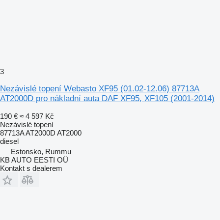
3
Nezávislé topení Webasto XF95 (01.02-12.06) 87713A
AT2000D pro nákladní auta DAF XF95, XF105 (2001-2014)
190 €
≈ 4 597 Kč
Nezávislé topení
87713A AT2000D AT2000
diesel
Estonsko, Rummu
KB AUTO EESTI OÜ
Kontakt s dealerem