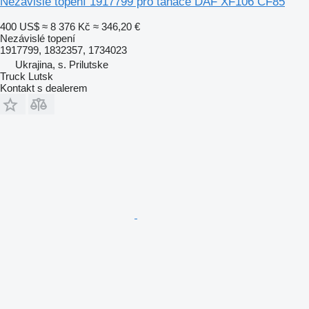
Nezávislé topení 1917799 pro tahače DAF XF106 CF85
400 US$
≈ 8 376 Kč
≈ 346,20 €
Nezávislé topení
1917799, 1832357, 1734023
Ukrajina, s. Prilutske
Truck Lutsk
Kontakt s dealerem