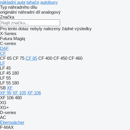
nákladní auta
tahače
autobusy
Typ náhradního dílu
originální náhradní díl
analogový
Značka
Pro tento dotaz nebyly nalezeny žádné výsledky
X-Series
Futura
Magiq
C-series
DAF
CF
CF 65
CF 75
CF 85
CF 400
CF 450
CF 460
LF
LF 45
LF 45 180
LF 55
LF 55 180
SB
XF
XF 95
XF 105
XF 106
XF 106 480
XG
XG+
D-series
AC
Eberspächer
F-MAX