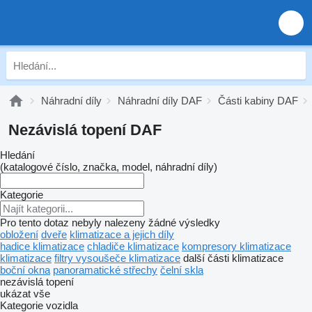
Náhradní díly
Náhradní díly DAF
Části kabiny DAF
Nezávislá topení DAF
Hledání
(katalogové číslo, značka, model, náhradní díly)
Kategorie
Pro tento dotaz nebyly nalezeny žádné výsledky
obložení
dveře
klimatizace a jejich díly
hadice klimatizace
chladiče klimatizace
kompresory klimatizace
klimatizace
filtry vysoušeče klimatizace
další části klimatizace
boční okna
panoramatické střechy
čelní skla
nezávislá topení
ukázat vše
Kategorie vozidla