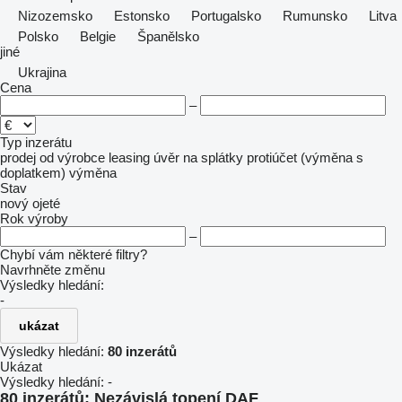
Nizozemsko
Estonsko
Portugalsko
Rumunsko
Litva
Polsko
Belgie
Španělsko
jiné
Ukrajina
Cena
–
Typ inzerátu
prodej
od výrobce
leasing
úvěr
na splátky
protiúčet (výměna s
doplatkem)
výměna
Stav
nový
ojeté
Rok výroby
–
Chybí vám některé filtry?
Navrhněte změnu
Výsledky hledání:
-
ukázat
Výsledky hledání:
80 inzerátů
Ukázat
Výsledky hledání:
-
80 inzerátů:
Nezávislá topení DAF