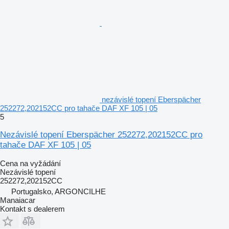
nezávislé topení Eberspächer
252272,202152CC pro tahače DAF XF 105 | 05
5
Nezávislé topení Eberspächer 252272,202152CC pro
tahače DAF XF 105 | 05
Cena na vyžádání
Nezávislé topení
252272,202152CC
Portugalsko, ARGONCILHE
Manaiacar
Kontakt s dealerem