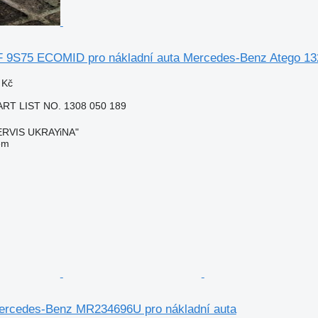
 9S75 ECOMID pro nákladní auta Mercedes-Benz Atego 13
 Kč
RT LIST NO. 1308 050 189
RVIS UKRAYiNA"
em
ercedes-Benz MR234696U pro nákladní auta