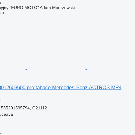
w
acyjny "EURO MOTO" Adam Modrzewski
em
0012603600 pro tahače Mercedes-Benz ACTROS MP4
í
1535201595794, G21112
uceava
L.