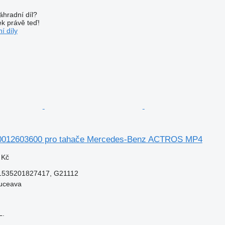
áhradní díl?
k právě teď!
í díly
0012603600 pro tahače Mercedes-Benz ACTROS MP4
 Kč
1535201827417, G21112
uceava
L.