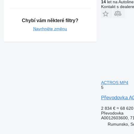
14
let na Autoline
Kontakt s dealer
Chybí vám některé filtry?
Navrhněte změnu
ACTROS MP4
5
Převodovka A
2 834 €
≈ 68 620
Převodovka
A0012603600, 7
Rumunsko, S