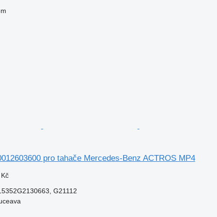
em
0012603600 pro tahače Mercedes-Benz ACTROS MP4
 Kč
15352G2130663, G21112
uceava