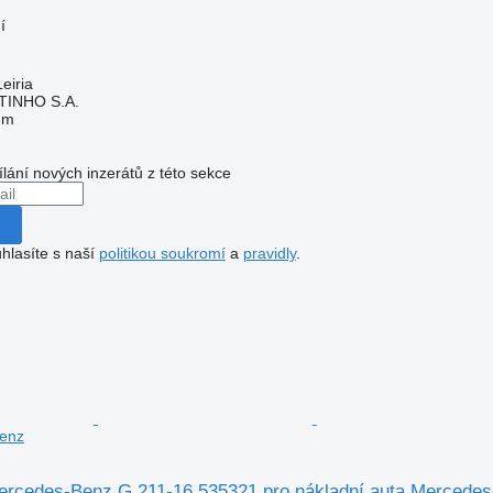
í
eiria
TINHO S.A.
em
ílání nových inzerátů z této sekce
hlasíte s naší
politikou soukromí
a
pravidly
.
enz
rcedes-Benz G 211-16 535321 pro nákladní auta Mercede