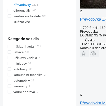
převodovky
diferenciály
2
kardanové hřídele
Převodovka ZF
ukázat vše
1 700 €
≈ 41 160
Převodovka
ECOMID 9S75 PA
Kategorie vozidla
Česko
TOV "TEHBUDSE
nákladní auta
Kontakt s dealer
tahače
užitková vozidla
minibusy
autobusy
komunální technika
automobily
komunální stroje
karavany
popelářské vozy
vodní doprava
6
jiná vodní doprava
Převodovka M