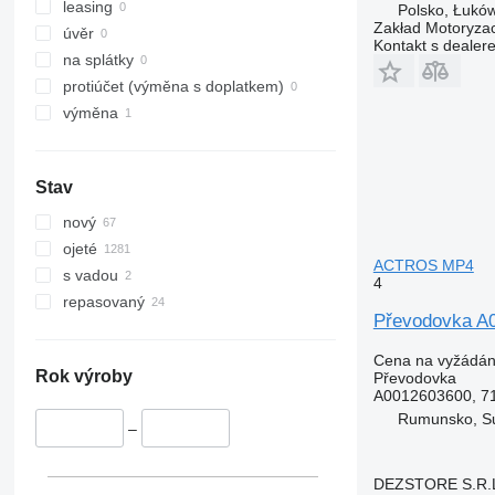
leasing
Polsko, Łukó
Zakład Motoryz
úvěr
Kontakt s dealer
na splátky
protiúčet (výměna s doplatkem)
výměna
Stav
nový
ojeté
ACTROS MP4
s vadou
4
repasovaný
Převodovka A
Cena na vyžádán
Rok výroby
Převodovka
A0012603600, 7
Rumunsko, S
–
DEZSTORE S.R.