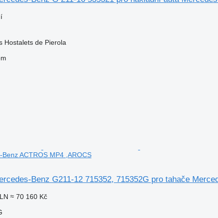
í
s Hostalets de Pierola
em
s-Benz ACTROS MP4 ,AROCS
ercedes-Benz G211-12 715352, 715352G pro tahače Mer
PLN
≈ 70 160 Kč
G