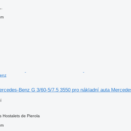
L.
em
enz
rcedes-Benz G 3/60-5/7.5 3550 pro nákladní auta Merced
í
s Hostalets de Pierola
em