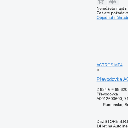
Nemůžete najít n
Zašlete požadave
Objednat náhradn
ACTROS MP4
5
Převodovka A
2 834 €
≈ 68 620
Převodovka
A0012603600, 7
Rumunsko, S
DEZSTORE S.R.
14
let na Autoline