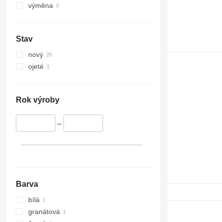
výměna
Stav
nový
ojeté
Rok výroby
–
Barva
bílá
granátová