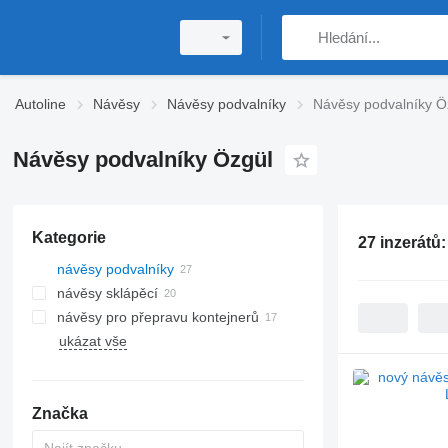
Autoline
Návěsy
Návěsy podvalníky
Návěsy podvalníky Ö
Návěsy podvalníky Özgül
Kategorie
27 inzerátů
návěsy podvalníky
návěsy sklápěcí
návěsy pro přepravu kontejnerů
ukázat vše
Značka