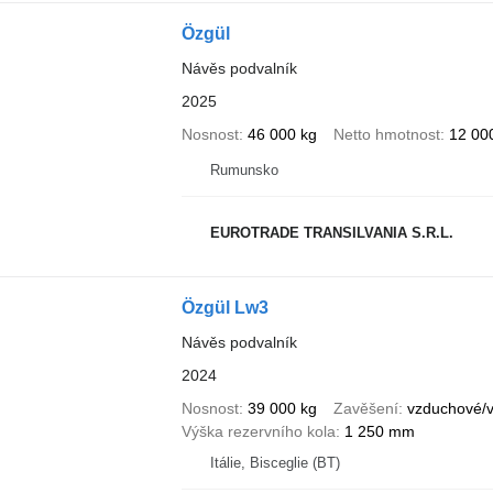
Özgül
Návěs podvalník
2025
Nosnost
46 000 kg
Netto hmotnost
12 00
Rumunsko
EUROTRADE TRANSILVANIA S.R.L.
Özgül Lw3
Návěs podvalník
2024
Nosnost
39 000 kg
Zavěšení
vzduchové/
Výška rezervního kola
1 250 mm
Itálie, Bisceglie (BT)