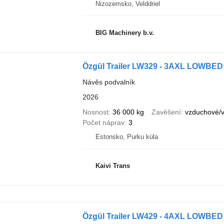
Nizozemsko, Velddriel
BIG Machinery b.v.
Özgül Trailer LW329 - 3AXL LOWBED
Návěs podvalník
2026
Nosnost
36 000 kg
Zavěšení
vzduchové/
Počet náprav
3
Estonsko, Purku küla
Kaivi Trans
Özgül Trailer LW429 - 4AXL LOWBED