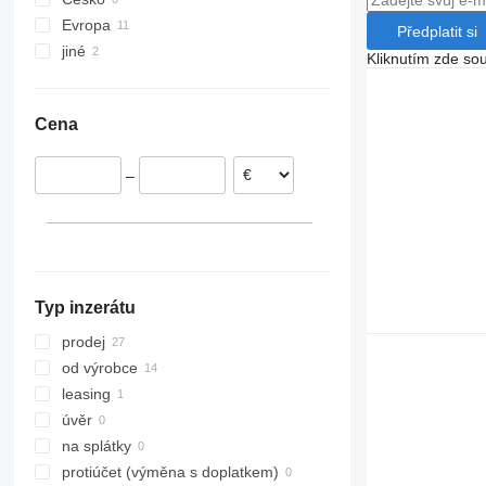
Evropa
Předplatit si
jiné
Nizozemsko
Kliknutím zde sou
Estonsko
Ukrajina
Itálie
Cena
Rumunsko
Litva
–
Typ inzerátu
prodej
od výrobce
leasing
úvěr
na splátky
protiúčet (výměna s doplatkem)