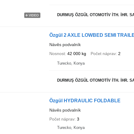
DURMUŞ ÖZGÜL OTOMOTİV İTH. İHR. SAN
VIDEO
Özgül 2 AXLE LOWBED SEMI TRAIL
Návěs podvalník
Nosnost
42 000 kg
Počet náprav
2
Turecko, Konya
DURMUŞ ÖZGÜL OTOMOTİV İTH. İHR. SAN
Özgül HYDRAULIC FOLDABLE
Návěs podvalník
Počet náprav
3
Turecko, Konya