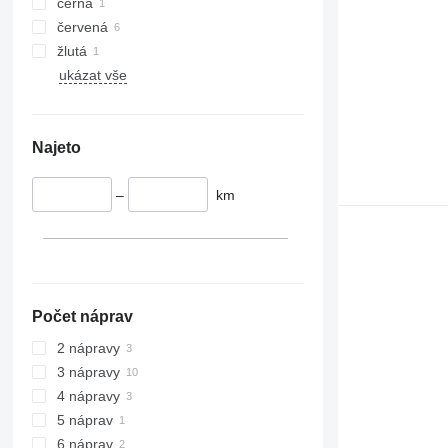
černá
červená
žlutá
ukázat vše
Najeto
–
km
Počet náprav
2 nápravy
3 nápravy
4 nápravy
5 náprav
6 náprav