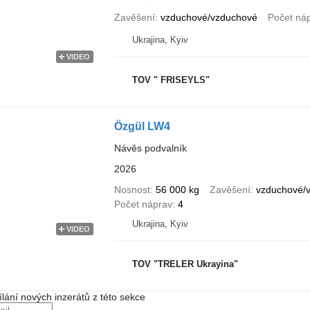
Zavěšení
vzduchové/vzduchové
Počet ná
Ukrajina, Kyiv
VIDEO
TOV " FRISEYLS"
Özgül LW4
Návěs podvalník
2026
Nosnost
56 000 kg
Zavěšení
vzduchové/
Počet náprav
4
Ukrajina, Kyiv
VIDEO
TOV "TRELER Ukrayina"
ílání nových inzerátů z této sekce