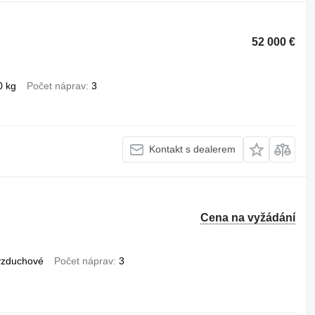
52 000 €
0 kg
Počet náprav
3
Kontakt s dealerem
Cena na vyžádání
vzduchové
Počet náprav
3