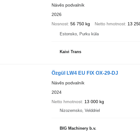
Návěs podvalník
2026
Nosnost
56 750 kg
Netto hmotnost
13 25
Estonsko, Purku küla
Kaivi Trans
Özgül LW4 EU FIX OX-29-DJ
Návěs podvalník
2024
Netto hmotnost
13 000 kg
Nizozemsko, Velddriel
BIG Machinery b.v.