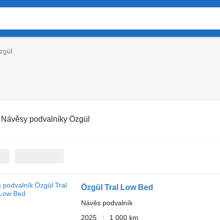
zgül
:
Návěsy podvalníky Özgül
Özgül Tral Low Bed
Návěs podvalník
2025
1 000 km