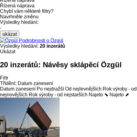
Řízená náprava
Řízená náprava
Chybí vám některé filtry?
Navrhněte změnu
Výsledky hledání:
-
ukázat
Podrobnosti o Özgül
Výsledky hledání:
20 inzerátů
Ukázat
20 inzerátů:
Návěsy sklápěcí Özgül
Filtr
Třídění
:
Datum zanesení
Datum zanesení
Po nejdražší
Od nejlevnějších
Rok výroby - od
nejnovějších
Rok výroby - od nejstarších
Najeto ⬊
Najeto ⬈