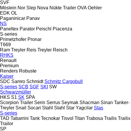
SVF
Möslein
Nor Slep
Nova
Nükte Trailer
OVA
Oehler
EDK
OL
Paganinicar
Panav
NS
Paneltex
Parator
Peischl
Piacenza
S-series
Primetzhofer
Pronar
T669
Ram Treyler
Reis Treyler
Reisch
RHKS
Renault
Premium
Renders
Robuste
Kaiser
SDC
Samro
Schmidt
Schmitz Cargobull
S-series
SCB
SGF
SKI
SW
Schwarzmüller
HKS
S1
SK
SPA
Scorpion Trailer
Serin
Serrus
Seymak
Shacman
Sinan Tanker-
Treyler
Snail
Socari
Stahl
Stahl
Star Yagcilar
Stas
S-series
TAD
Tabarrini
Tank
Tecnokar
Tisvol
Titan
Trabosa
Trailis
Trailix
Trailor
SP