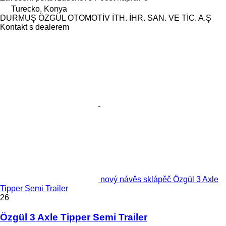
Turecko, Konya
DURMUŞ ÖZGÜL OTOMOTİV İTH. İHR. SAN. VE TİC. A.Ş
Kontakt s dealerem
nový návěs sklápěč Özgül 3 Axle
Tipper Semi Trailer
26
Özgül 3 Axle Tipper Semi Trailer