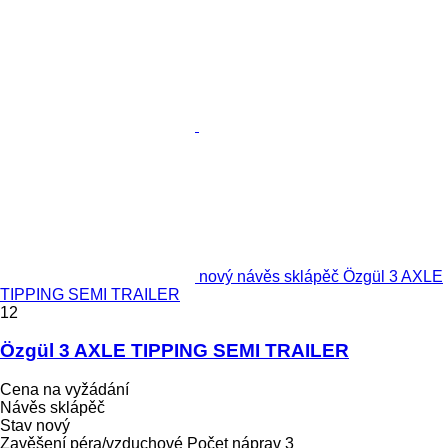
nový návěs sklápěč Özgül 3 AXLE
TIPPING SEMI TRAILER
12
Özgül 3 AXLE TIPPING SEMI TRAILER
Cena na vyžádání
Návěs sklápěč
Stav
nový
Zavěšení
péra/vzduchové
Počet náprav
3