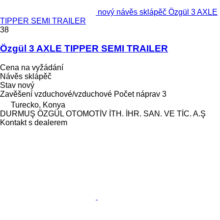
nový návěs sklápěč Özgül 3 AXLE
TIPPER SEMI TRAILER
38
Özgül 3 AXLE TIPPER SEMI TRAILER
Cena na vyžádání
Návěs sklápěč
Stav
nový
Zavěšení
vzduchové/vzduchové
Počet náprav
3
Turecko, Konya
DURMUŞ ÖZGÜL OTOMOTİV İTH. İHR. SAN. VE TİC. A.Ş
Kontakt s dealerem