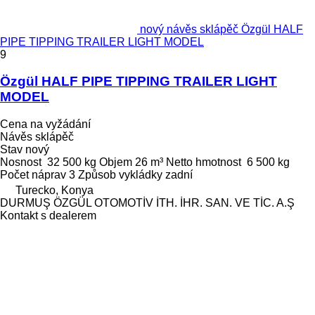
nový návěs sklápěč Özgül HALF
PIPE TIPPING TRAILER LIGHT MODEL
9
Özgül HALF PIPE TIPPING TRAILER LIGHT
MODEL
Cena na vyžádání
Návěs sklápěč
Stav
nový
Nosnost
32 500 kg
Objem
26 m³
Netto hmotnost
6 500 kg
Počet náprav
3
Způsob vykládky
zadní
Turecko, Konya
DURMUŞ ÖZGÜL OTOMOTİV İTH. İHR. SAN. VE TİC. A.Ş
Kontakt s dealerem