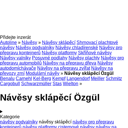
Přidejte inzerát
Autoline
»
Návěsy
»
Návěsy sklápěcí
Shrnovací plachtové
návěsy
Návěsy podvalníky
Návěsy chladírenské
Návěsy pro
přepravu kontejnerů
Návěsy platformy
Skříňové návěsy
Návěsy valníky
Posuvné podlahy
Návěsy plachty
Návěsy pro
přepravu automobilů
Návěsy na přepravu dřeva
Návěsy
autodomíchávače
Návěsy na přepravu zvířat
Návěsy na
převozy zrní
Modulární návěy
»
Návěsy sklápěcí Özgül
Benalu
Carnehl
Kel-Berg
Kempf
Langendorf
Meiller
Schmitz
Cargobull
Schwarzmüller
Stas
Wielton
»
Návěsy sklápěcí Özgül
Kategorie
návěsy podvalníky
návěsy sklápěcí
návěsy pro přepravu
kontejnerů
návěsy platformy
cisternové návěsy
návěsy na