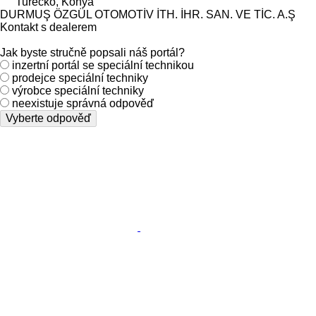
Turecko, Konya
DURMUŞ ÖZGÜL OTOMOTİV İTH. İHR. SAN. VE TİC. A.Ş
Kontakt s dealerem
Jak byste stručně popsali náš portál?
inzertní portál se speciální technikou
prodejce speciální techniky
výrobce speciální techniky
neexistuje správná odpověď
Vyberte odpověď