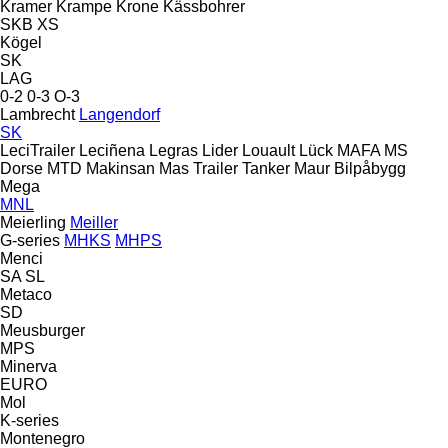
Kramer
Krampe
Krone
Kässbohrer
SKB
XS
Kögel
SK
LAG
0-2
0-3
O-3
Lambrecht
Langendorf
SK
LeciTrailer
Leciñena
Legras
Lider
Louault
Lück
MAFA
MS
Dorse
MTD
Makinsan
Mas Trailer Tanker
Maur Bilpåbygg
Mega
MNL
Meierling
Meiller
G-series
MHKS
MHPS
Menci
SA
SL
Metaco
SD
Meusburger
MPS
Minerva
EURO
Mol
K-series
Montenegro