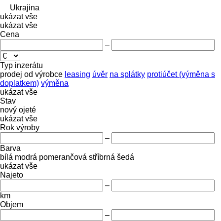
Ukrajina
ukázat vše
ukázat vše
Cena
–
Typ inzerátu
prodej
od výrobce
leasing
úvěr
na splátky
protiúčet (výměna s
doplatkem)
výměna
ukázat vše
Stav
nový
ojeté
ukázat vše
Rok výroby
–
Barva
bílá
modrá
pomerančová
stříbrná
šedá
ukázat vše
Najeto
–
km
Objem
–