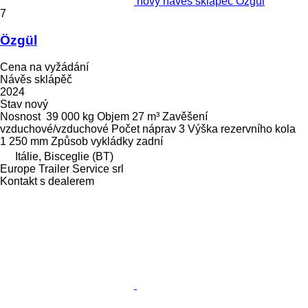
nový návěs sklápěč Özgül
7
Özgül
Cena na vyžádání
Návěs sklápěč
2024
Stav
nový
Nosnost
39 000 kg
Objem
27 m³
Zavěšení
vzduchové/vzduchové
Počet náprav
3
Výška rezervního kola
1 250 mm
Způsob vykládky
zadní
Itálie, Bisceglie (BT)
Europe Trailer Service srl
Kontakt s dealerem