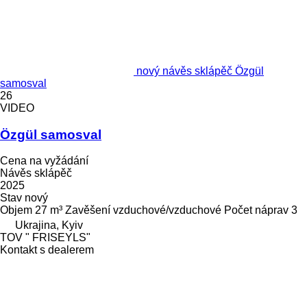
nový návěs sklápěč Özgül
samosval
26
VIDEO
Özgül samosval
Cena na vyžádání
Návěs sklápěč
2025
Stav
nový
Objem
27 m³
Zavěšení
vzduchové/vzduchové
Počet náprav
3
Ukrajina, Kyiv
TOV " FRISEYLS"
Kontakt s dealerem