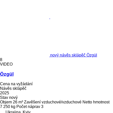
nový návěs sklápěč Özgül
8
VIDEO
Özgül
Cena na vyžádání
Návěs sklápěč
2025
Stav
nový
Objem
26 m³
Zavěšení
vzduchové/vzduchové
Netto hmotnost
7 250 kg
Počet náprav
3
Ukrajina, Kyiv