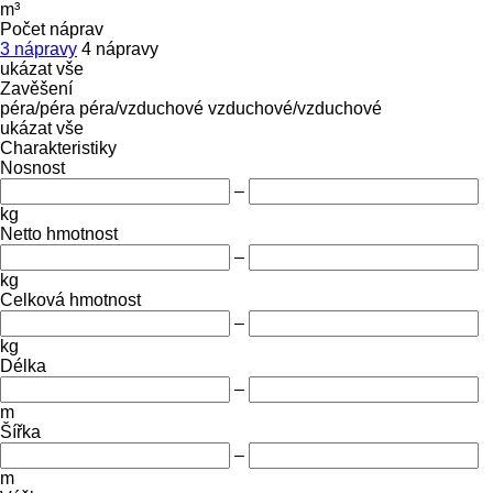
m³
Počet náprav
3 nápravy
4 nápravy
ukázat vše
Zavěšení
péra/péra
péra/vzduchové
vzduchové/vzduchové
ukázat vše
Charakteristiky
Nosnost
–
kg
Netto hmotnost
–
kg
Celková hmotnost
–
kg
Délka
–
m
Šířka
–
m