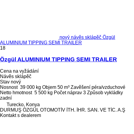
nový návěs sklápěč Özgül
ALUMINIUM TIPPING SEMI TRAILER
18
Özgül ALUMINIUM TIPPING SEMI TRAILER
Cena na vyžádání
Návěs sklápěč
Stav
nový
Nosnost
39 000 kg
Objem
50 m³
Zavěšení
péra/vzduchové
Netto hmotnost
5 500 kg
Počet náprav
3
Způsob vykládky
zadní
Turecko, Konya
DURMUŞ ÖZGÜL OTOMOTİV İTH. İHR. SAN. VE TİC. A.Ş
Kontakt s dealerem