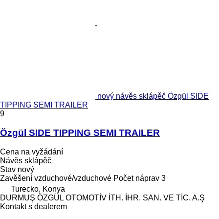
nový návěs sklápěč Özgül SIDE
TIPPING SEMI TRAILER
9
Özgül SIDE TIPPING SEMI TRAILER
Cena na vyžádání
Návěs sklápěč
Stav
nový
Zavěšení
vzduchové/vzduchové
Počet náprav
3
Turecko, Konya
DURMUŞ ÖZGÜL OTOMOTİV İTH. İHR. SAN. VE TİC. A.Ş
Kontakt s dealerem