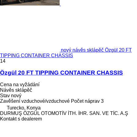
nový návěs sklápěč Özgül 20 FT
TIPPING CONTAINER CHASSIS
14
Özgül 20 FT TIPPING CONTAINER CHASSIS
Cena na vyžádání
Návěs sklápěč
Stav
nový
Zavěšení
vzduchové/vzduchové
Počet náprav
3
Turecko, Konya
DURMUŞ ÖZGÜL OTOMOTİV İTH. İHR. SAN. VE TİC. A.Ş
Kontakt s dealerem