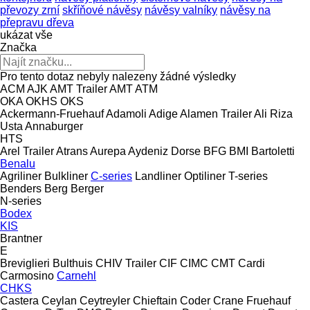
převozy zrní
skříňové návěsy
návěsy valníky
návěsy na
přepravu dřeva
ukázat vše
Značka
Pro tento dotaz nebyly nalezeny žádné výsledky
ACM
AJK
AMT Trailer
AMT
ATM
OKA
OKHS
OKS
Ackermann-Fruehauf
Adamoli
Adige
Alamen Trailer
Ali Riza
Usta
Annaburger
HTS
Arel Trailer
Atrans
Aurepa
Aydeniz Dorse
BFG
BMI
Bartoletti
Benalu
Agriliner
Bulkliner
C-series
Landliner
Optiliner
T-series
Benders
Berg
Berger
N-series
Bodex
KIS
Brantner
E
Breviglieri
Bulthuis
CHIV Trailer
CIF
CIMC
CMT
Cardi
Carmosino
Carnehl
CHKS
Castera
Ceylan
Ceytreyler
Chieftain
Coder
Crane Fruehauf