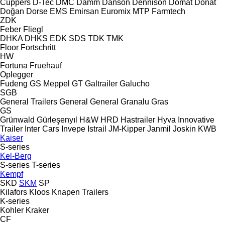
Cuppers
D-Tec
DMC
Damm
Danson
Dennison
Domat
Donat
Doğan Dorse
EMS
Emirsan
Euromix MTP
Farmtech
ZDK
Feber
Fliegl
DHKA
DHKS
EDK
SDS
TDK
TMK
Floor
Fortschritt
HW
Fortuna
Fruehauf
Oplegger
Fudeng
GS Meppel
GT
Galtrailer
Galucho
SGB
General Trailers
General
General
Granalu
Gras
GS
Grünwald
Gürleşenyıl
H&W
HRD
Hastrailer
Hyva
Innovative
Trailer
Inter Cars
Invepe
Istrail
JM-Kipper
Janmil
Joskin
KWB
Kaiser
S-series
Kel-Berg
S-series
T-series
Kempf
SKD
SKM
SP
Kilafors
Kloos
Knapen Trailers
K-series
Kohler
Kraker
CF