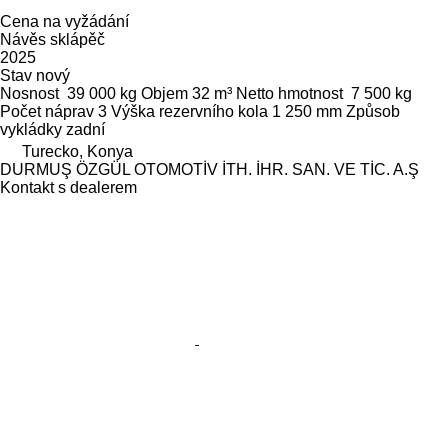
Cena na vyžádání
Návěs sklápěč
2025
Stav
nový
Nosnost
39 000 kg
Objem
32 m³
Netto hmotnost
7 500 kg
Počet náprav
3
Výška rezervního kola
1 250 mm
Způsob
vykládky
zadní
Turecko, Konya
DURMUŞ ÖZGÜL OTOMOTİV İTH. İHR. SAN. VE TİC. A.Ş
Kontakt s dealerem