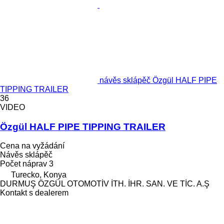
návěs sklápěč Özgül HALF PIPE
TIPPING TRAILER
36
VIDEO
Özgül HALF PIPE TIPPING TRAILER
Cena na vyžádání
Návěs sklápěč
Počet náprav
3
Turecko, Konya
DURMUŞ ÖZGÜL OTOMOTİV İTH. İHR. SAN. VE TİC. A.Ş
Kontakt s dealerem