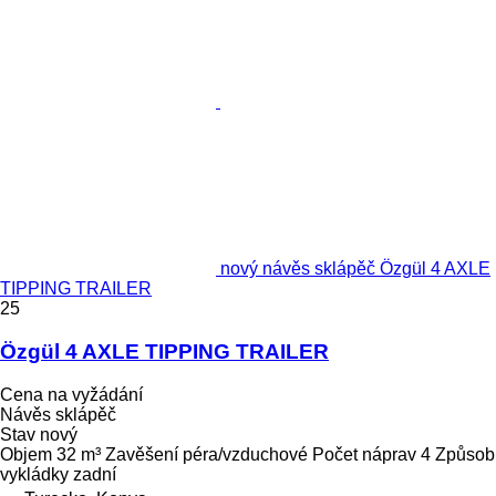
nový návěs sklápěč Özgül 4 AXLE
TIPPING TRAILER
25
Özgül 4 AXLE TIPPING TRAILER
Cena na vyžádání
Návěs sklápěč
Stav
nový
Objem
32 m³
Zavěšení
péra/vzduchové
Počet náprav
4
Způsob
vykládky
zadní