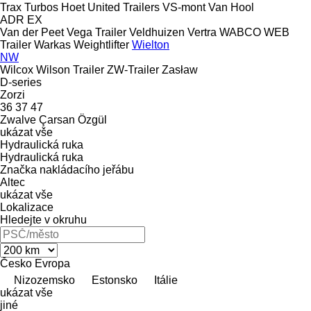
Trax
Turbos Hoet
United Trailers
VS-mont
Van Hool
ADR
EX
Van der Peet
Vega Trailer
Veldhuizen
Vertra
WABCO
WEB
Trailer
Warkas
Weightlifter
Wielton
NW
Wilcox
Wilson Trailer
ZW-Trailer
Zasław
D-series
Zorzi
36
37
47
Zwalve
Çarsan
Özgül
ukázat vše
Hydraulická ruka
Hydraulická ruka
Značka nakládacího jeřábu
Altec
ukázat vše
Lokalizace
Hledejte v okruhu
Česko
Evropa
Nizozemsko
Estonsko
Itálie
ukázat vše
jiné