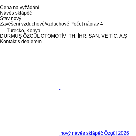
Cena na vyžádání
Návěs sklápěč
Stav
nový
Zavěšení
vzduchové/vzduchové
Počet náprav
4
Turecko, Konya
DURMUŞ ÖZGÜL OTOMOTİV İTH. İHR. SAN. VE TİC. A.Ş
Kontakt s dealerem
nový návěs sklápěč Özgül 2026