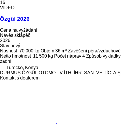
16
VIDEO
Özgül 2026
Cena na vyžádání
Návěs sklápěč
2026
Stav
nový
Nosnost
70 000 kg
Objem
36 m³
Zavěšení
péra/vzduchové
Netto hmotnost
11 500 kg
Počet náprav
4
Způsob vykládky
zadní
Turecko, Konya
DURMUŞ ÖZGÜL OTOMOTİV İTH. İHR. SAN. VE TİC. A.Ş
Kontakt s dealerem