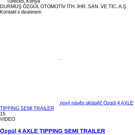
Turecko, Konya
DURMUŞ ÖZGÜL OTOMOTİV İTH. İHR. SAN. VE TİC. A.Ş
Kontakt s dealerem
nový návěs sklápěč Özgül 4 AXLE
TIPPING SEMI TRAILER
15
VIDEO
Özgül 4 AXLE TIPPING SEMI TRAILER