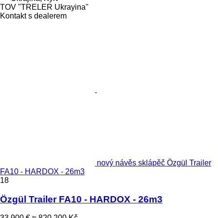
TOV "TRELER Ukrayina"
Kontakt s dealerem
nový návěs sklápěč Özgül Trailer
FA10 - HARDOX - 26m3
18
Özgül Trailer FA10 - HARDOX - 26m3
33 900 €
≈ 820 200 Kč