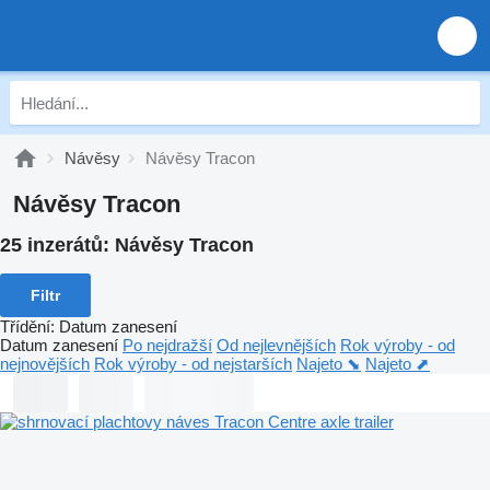
Návěsy
Návěsy Tracon
Návěsy Tracon
25 inzerátů:
Návěsy Tracon
Filtr
Třídění
:
Datum zanesení
Datum zanesení
Po nejdražší
Od nejlevnějších
Rok výroby - od
nejnovějších
Rok výroby - od nejstarších
Najeto ⬊
Najeto ⬈