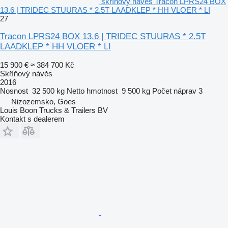
skříňový návěs Tracon LPRS24 BOX
13.6 | TRIDEC STUURAS * 2.5T LAADKLEP * HH VLOER * LI
27
Tracon LPRS24 BOX 13.6 | TRIDEC STUURAS * 2.5T
LAADKLEP * HH VLOER * LI
15 900 €
≈ 384 700 Kč
Skříňový návěs
2016
Nosnost
32 500 kg
Netto hmotnost
9 500 kg
Počet náprav
3
Nizozemsko, Goes
Louis Boon Trucks & Trailers BV
Kontakt s dealerem