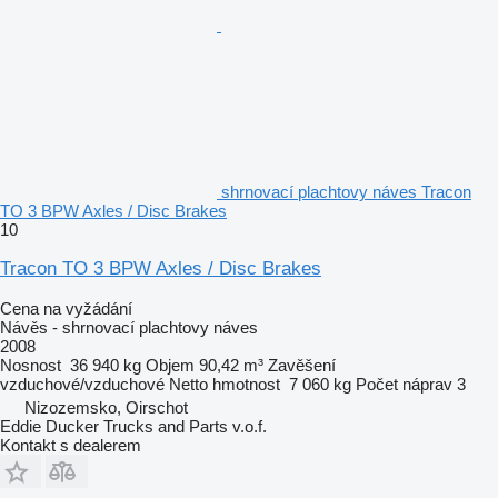
shrnovací plachtovy náves Tracon
TO 3 BPW Axles / Disc Brakes
10
Tracon TO 3 BPW Axles / Disc Brakes
Cena na vyžádání
Návěs - shrnovací plachtovy náves
2008
Nosnost
36 940 kg
Objem
90,42 m³
Zavěšení
vzduchové/vzduchové
Netto hmotnost
7 060 kg
Počet náprav
3
Nizozemsko, Oirschot
Eddie Ducker Trucks and Parts v.o.f.
Kontakt s dealerem