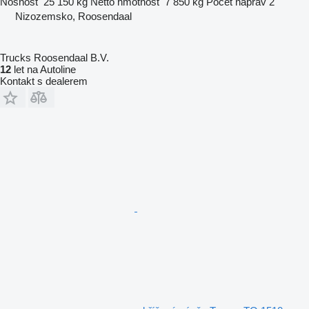
Nosnost
25 150 kg
Netto hmotnost
7 850 kg
Počet náprav
2
Nizozemsko, Roosendaal
Trucks Roosendaal B.V.
12
let na Autoline
Kontakt s dealerem