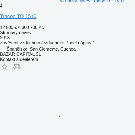
skříňový návěs Tracon TO 1510
4
Tracon TO 1510
12 800 €
≈ 309 700 Kč
Skříňový návěs
2013
Zavěšení
vzduchové/vzduchové
Počet náprav
1
Španělsko, San Clemente, Cuenca
BAZAR CAPITAL SL
Kontakt s dealerem