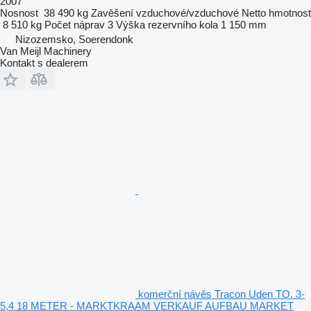
2007
Nosnost
38 490 kg
Zavěšení
vzduchové/vzduchové
Netto hmotnost
8 510 kg
Počet náprav
3
Výška rezervního kola
1 150 mm
Nizozemsko, Soerendonk
Van Meijl Machinery
Kontakt s dealerem
komerční návěs Tracon Uden TO. 3-
5,4 18 METER - MARKTKRAAM VERKAUF AUFBAU MARKET