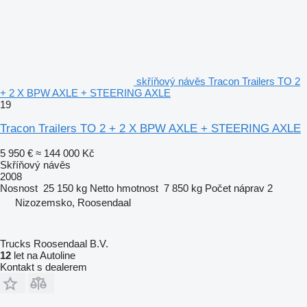
skříňový návěs Tracon Trailers TO 2
+ 2 X BPW AXLE + STEERING AXLE
19
Tracon Trailers TO 2 + 2 X BPW AXLE + STEERING AXLE
5 950 €
≈ 144 000 Kč
Skříňový návěs
2008
Nosnost
25 150 kg
Netto hmotnost
7 850 kg
Počet náprav
2
Nizozemsko, Roosendaal
Trucks Roosendaal B.V.
12
let na Autoline
Kontakt s dealerem