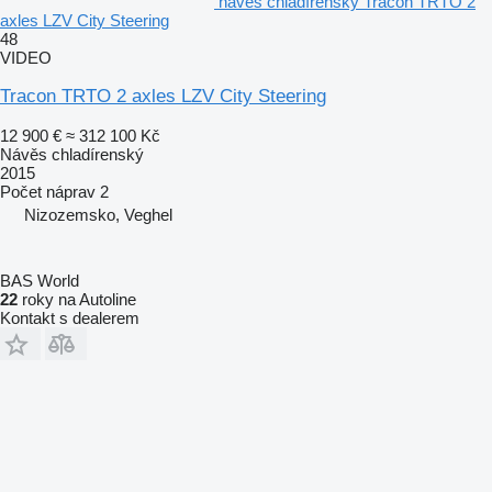
návěs chladírenský Tracon TRTO 2
axles LZV City Steering
48
VIDEO
Tracon TRTO 2 axles LZV City Steering
12 900 €
≈ 312 100 Kč
Návěs chladírenský
2015
Počet náprav
2
Nizozemsko, Veghel
BAS World
22
roky na Autoline
Kontakt s dealerem