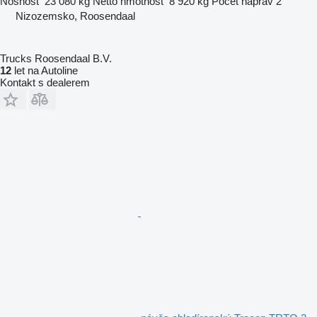
Nosnost
23 080 kg
Netto hmotnost
8 920 kg
Počet náprav
2
Nizozemsko, Roosendaal
Trucks Roosendaal B.V.
12
let na Autoline
Kontakt s dealerem