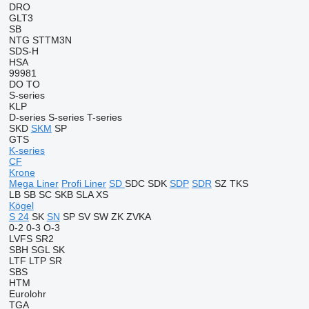
DRO
GLT3
SB
NTG
STTM3N
SDS-H
HSA
99981
DO
TO
S-series
KLP
D-series
S-series
T-series
SKD
SKM
SP
GTS
K-series
CF
Krone
Mega Liner
Profi Liner
SD
SDC
SDK
SDP
SDR
SZ
TKS
LB
SB
SC
SKB
SLA
XS
Kögel
S 24
SK
SN
SP
SV
SW
ZK
ZVKA
0-2
0-3
O-3
LVFS
SR2
SBH
SGL
SK
LTF
LTP
SR
SBS
HTM
Eurolohr
TGA