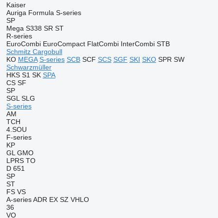
Kaiser
Auriga
Formula
S-series
SP
Mega
S338
SR
ST
R-series
EuroCombi
EuroCompact
FlatCombi
InterCombi
STB
Schmitz Cargobull
KO
MEGA
S-series
SCB
SCF
SCS
SGF
SKI
SKO
SPR
SW
Schwarzmüller
HKS
S1
SK
SPA
CS
SF
SP
SGL
SLG
S-series
AM
TCH
4.SOU
F-series
KP
GL
GMO
LPRS
TO
D 651
SP
ST
FS
VS
A-series
ADR
EX
SZ
VHLO
36
VO