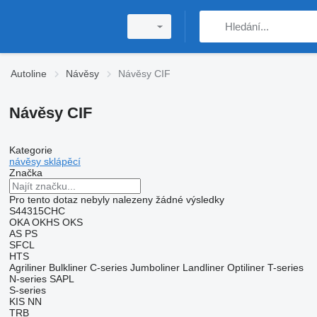
Autoline
Návěsy
Návěsy CIF
Návěsy CIF
Kategorie
návěsy sklápěcí
Značka
Pro tento dotaz nebyly nalezeny žádné výsledky
S44315CHC
OKA
OKHS
OKS
AS
PS
SFCL
HTS
Agriliner
Bulkliner
C-series
Jumboliner
Landliner
Optiliner
T-series
N-series
SAPL
S-series
KIS
NN
TRB