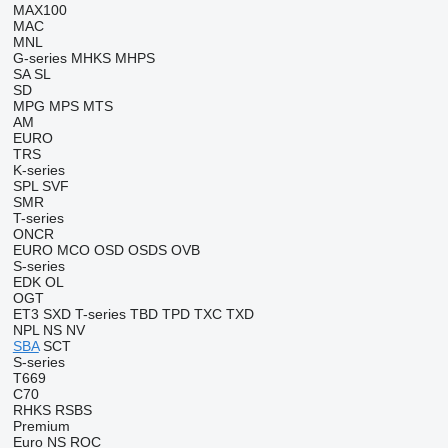
MAX100
MAC
MNL
G-series
MHKS
MHPS
SA
SL
SD
MPG
MPS
MTS
AM
EURO
TRS
K-series
SPL
SVF
SMR
T-series
ONCR
EURO
MCO
OSD
OSDS
OVB
S-series
EDK
OL
OGT
ET3
SXD
T-series
TBD
TPD
TXC
TXD
NPL
NS
NV
SBA
SCT
S-series
T669
C70
RHKS
RSBS
Premium
Euro
NS
ROC