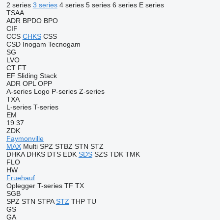
2 series
3 series
4 series
5 series
6 series
E series
TSAA
ADR
BPDO
BPO
CIF
CCS
CHKS
CSS
CSD
Inogam
Tecnogam
SG
LVO
CT
FT
EF
Sliding
Stack
ADR
OPL
OPP
A-series
Logo
P-series
Z-series
TXA
L-series
T-series
EM
19
37
ZDK
Faymonville
MAX
Multi
SPZ
STBZ
STN
STZ
DHKA
DHKS
DTS
EDK
SDS
SZS
TDK
TMK
FLO
HW
Fruehauf
Oplegger
T-series
TF
TX
SGB
SPZ
STN
STPA
STZ
THP
TU
GS
GA