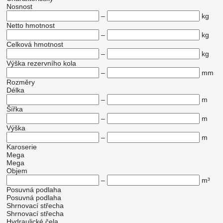
Nosnost
–
kg
Netto hmotnost
–
kg
Celková hmotnost
–
kg
Výška rezervního kola
–
mm
Rozměry
Délka
–
m
Šířka
–
m
Výška
–
m
Karoserie
Mega
Mega
Objem
–
m³
Posuvná podlaha
Posuvná podlaha
Shrnovací střecha
Shrnovací střecha
Hydraulické čela