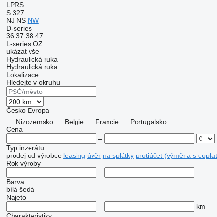
LPRS
S 327
NJ
NS
NW
D-series
36
37
38
47
L-series
OZ
ukázat vše
Hydraulická ruka
Hydraulická ruka
Lokalizace
Hledejte v okruhu
Česko
Evropa
Nizozemsko
Belgie
Francie
Portugalsko
Cena
–
Typ inzerátu
prodej
od výrobce
leasing
úvěr
na splátky
protiúčet (výměna s dopla
Rok výroby
–
Barva
bílá
šedá
Najeto
–
km
Charakteristiky