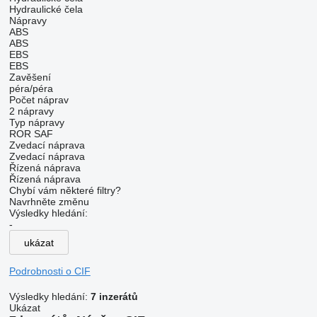
Hydraulické čela
Nápravy
ABS
ABS
EBS
EBS
Zavěšení
péra/péra
Počet náprav
2 nápravy
Typ nápravy
ROR
SAF
Zvedací náprava
Zvedací náprava
Řízená náprava
Řízená náprava
Chybí vám některé filtry?
Navrhněte změnu
Výsledky hledání:
-
ukázat
Podrobnosti o CIF
Výsledky hledání:
7 inzerátů
Ukázat