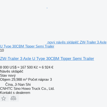
nový návěs sklápěč ZW-Trailer 3 Axle
U Type 30CBM Tipper Semi Trailer
10
ZW-Trailer 3 Axle U Type 30CBM Tipper Semi Trailer
8 000 US$
≈ 167 500 Kč
≈ 6 924 €
Návěs sklápěč
Stav
nový
Objem
29,988 m³
Počet náprav
3
Čína, Ji Nan Shi
CNHTC Sino Howo Truck Co., Ltd.
Kontakt s dealerem