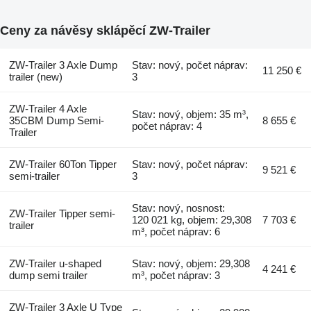
Ceny za návěsy sklápěcí ZW-Trailer
ZW-Trailer 3 Axle Dump
Stav: nový, počet náprav:
11 250 €
trailer (new)
3
ZW-Trailer 4 Axle
Stav: nový, objem: 35 m³,
35CBM Dump Semi-
8 655 €
počet náprav: 4
Trailer
ZW-Trailer 60Ton Tipper
Stav: nový, počet náprav:
9 521 €
semi-trailer
3
Stav: nový, nosnost:
ZW-Trailer Tipper semi-
120 021 kg, objem: 29,308
7 703 €
trailer
m³, počet náprav: 6
ZW-Trailer u-shaped
Stav: nový, objem: 29,308
4 241 €
dump semi trailer
m³, počet náprav: 3
ZW-Trailer 3 Axle U Type