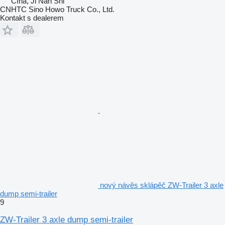
Čína, Ji Nan Shi
CNHTC Sino Howo Truck Co., Ltd.
Kontakt s dealerem
nový návěs sklápěč ZW-Trailer 3 axle
dump semi-trailer
9
ZW-Trailer 3 axle dump semi-trailer