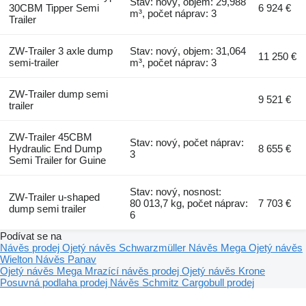
Stav: nový, objem: 29,988
30CBM Tipper Semi
6 924 €
m³, počet náprav: 3
Trailer
ZW-Trailer 3 axle dump
Stav: nový, objem: 31,064
11 250 €
semi-trailer
m³, počet náprav: 3
ZW-Trailer dump semi
9 521 €
trailer
ZW-Trailer 45CBM
Stav: nový, počet náprav:
Hydraulic End Dump
8 655 €
3
Semi Trailer for Guine
Stav: nový, nosnost:
ZW-Trailer u-shaped
80 013,7 kg, počet náprav:
7 703 €
dump semi trailer
6
Podívat se na
Návěs prodej
Ojetý návěs Schwarzmüller
Návěs Mega
Ojetý návěs
Wielton
Návěs Panav
Ojetý návěs Mega
Mrazící návěs prodej
Ojetý návěs Krone
Posuvná podlaha prodej
Návěs Schmitz Cargobull prodej