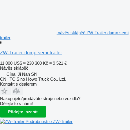
návěs sklápěč ZW-Trailer dump semi
trailer
6
ZW-Trailer dump semi trailer
11 000 US$
≈ 230 300 Kč
≈ 9 521 €
Návěs sklápěč
Čína, Ji Nan Shi
CNHTC Sino Howo Truck Co., Ltd.
Kontakt s dealerem
Nakupujete/prodáváte stroje nebo vozidla?
Dělejte to s námi!
Přidejte inzerát
Podrobnosti o ZW-Trailer