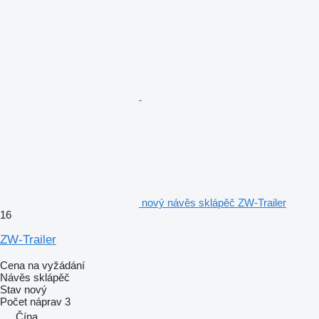
nový návěs sklápěč ZW-Trailer
16
ZW-Trailer
Cena na vyžádání
Návěs sklápěč
Stav
nový
Počet náprav
3
Čína