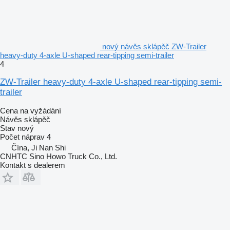
nový návěs sklápěč ZW-Trailer
heavy-duty 4-axle U-shaped rear-tipping semi-trailer
4
ZW-Trailer heavy-duty 4-axle U-shaped rear-tipping semi-
trailer
Cena na vyžádání
Návěs sklápěč
Stav
nový
Počet náprav
4
Čína, Ji Nan Shi
CNHTC Sino Howo Truck Co., Ltd.
Kontakt s dealerem