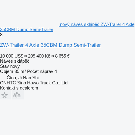
nový návěs sklápěč ZW-Trailer 4 Axle
35CBM Dump Semi-Trailer
8
ZW-Trailer 4 Axle 35CBM Dump Semi-Trailer
10 000 US$
≈ 209 400 Kč
≈ 8 655 €
Návěs sklápěč
Stav
nový
Objem
35 m³
Počet náprav
4
Čína, Ji Nan Shi
CNHTC Sino Howo Truck Co., Ltd.
Kontakt s dealerem