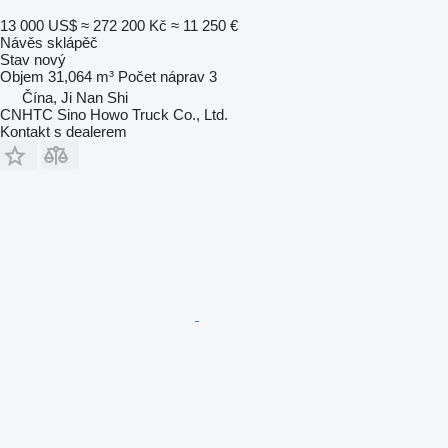
13 000 US$
≈ 272 200 Kč
≈ 11 250 €
Návěs sklápěč
Stav
nový
Objem
31,064 m³
Počet náprav
3
Čína, Ji Nan Shi
CNHTC Sino Howo Truck Co., Ltd.
Kontakt s dealerem