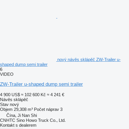
nový návěs sklápěč ZW-Trailer u-
shaped dump semi trailer
6
VIDEO
ZW-Trailer u-shaped dump semi trailer
4 900 US$
≈ 102 600 Kč
≈ 4 241 €
Návěs sklápěč
Stav
nový
Objem
29,308 m³
Počet náprav
3
Čína, Ji Nan Shi
CNHTC Sino Howo Truck Co., Ltd.
Kontakt s dealerem