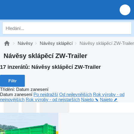
Návěsy
Návěsy sklápěcí
Návěsy sklápěcí ZW-Trailer
Návěsy sklápěcí ZW-Trailer
17 inzerátů:
Návěsy sklápěcí ZW-Trailer
Filtr
Třídění
:
Datum zanesení
Datum zanesení
Po nejdražší
Od nejlevnějších
Rok výroby - od
nejnovějších
Rok výroby - od nejstarších
Najeto ⬊
Najeto ⬈