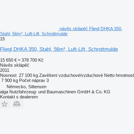
návěs sklápěč Fliegl DHKA 350,
Stahl, 56m³, Luft-Lift, Schrottmulde
15
Fliegl DHKA 350, Stahl, 56m³, Luft-Lift, Schrottmulde
15 650 €
≈ 378 700 Kč
Návěs sklápěč
2011
Nosnost
27 100 kg
Zavěšení
vzduchové/vzduchové
Netto hmotnost
7 900 kg
Počet náprav
3
Německo, Sittensen
alga Nutzfahrzeug- und Baumaschinen GmbH & Co. KG
Kontakt s dealerem