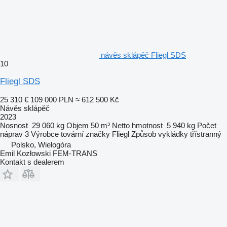
návěs sklápěč Fliegl SDS
10
Fliegl SDS
25 310 €
109 000 PLN
≈ 612 500 Kč
Návěs sklápěč
2023
Nosnost
29 060 kg
Objem
50 m³
Netto hmotnost
5 940 kg
Počet
náprav
3
Výrobce tovární značky
Fliegl
Způsob vykládky
třístranný
Polsko, Wielogóra
Emil Kozłowski FEM-TRANS
Kontakt s dealerem