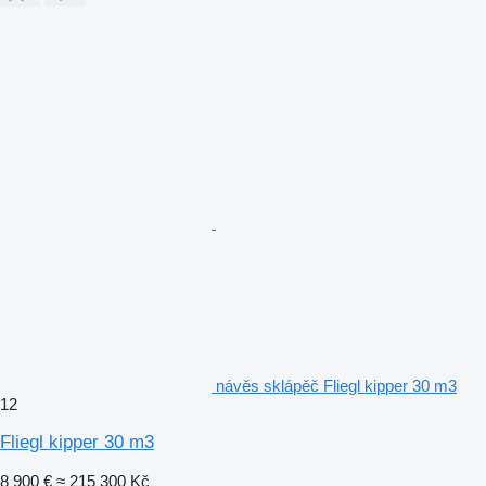
návěs sklápěč Fliegl kipper 30 m3
12
Fliegl kipper 30 m3
8 900 €
≈ 215 300 Kč