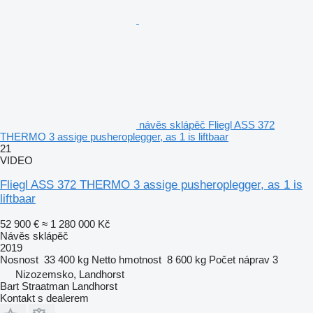
návěs sklápěč Fliegl ASS 372
THERMO 3 assige pusheroplegger, as 1 is liftbaar
21
VIDEO
Fliegl ASS 372 THERMO 3 assige pusheroplegger, as 1 is
liftbaar
52 900 €
≈ 1 280 000 Kč
Návěs sklápěč
2019
Nosnost
33 400 kg
Netto hmotnost
8 600 kg
Počet náprav
3
Nizozemsko, Landhorst
Bart Straatman Landhorst
Kontakt s dealerem