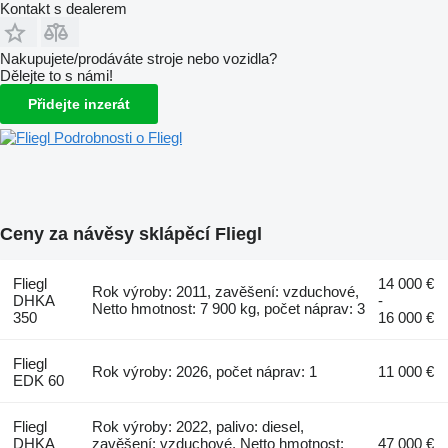
Kontakt s dealerem
Nakupujete/prodáváte stroje nebo vozidla?
Dělejte to s námi!
Přidejte inzerát
Podrobnosti o Fliegl
Ceny za návěsy sklápěcí Fliegl
Fliegl
14 000 €
Rok výroby: 2011, zavěšení: vzduchové,
DHKA
-
Netto hmotnost: 7 900 kg, počet náprav: 3
350
16 000 €
Fliegl
Rok výroby: 2026, počet náprav: 1
11 000 €
EDK 60
Fliegl
Rok výroby: 2022, palivo: diesel,
DHKA
zavěšení: vzduchové, Netto hmotnost:
47 000 €