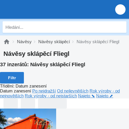
Návěsy
Návěsy sklápěcí
Návěsy sklápěcí Fliegl
Návěsy sklápěcí Fliegl
37 inzerátů:
Návěsy sklápěcí Fliegl
Filtr
Třídění
:
Datum zanesení
Datum zanesení
Po nejdražší
Od nejlevnějších
Rok výroby - od
nejnovějších
Rok výroby - od nejstarších
Najeto ⬊
Najeto ⬈