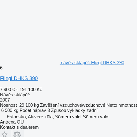
návěs sklápěč Fliegl DHKS 390
6
Fliegl DHKS 390
7 900 €
≈ 191 100 Kč
Návěs sklápěč
2007
Nosnost
29 100 kg
Zavěšení
vzduchové/vzduchové
Netto hmotnost
6 900 kg
Počet náprav
3
Způsob vykládky
zadní
Estonsko, Aluvere küla, Sõmeru vald, Sõmeru vald
Antrena OU
Kontakt s dealerem