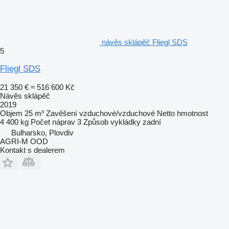
návěs sklápěč Fliegl SDS
5
Fliegl SDS
21 350 €
≈ 516 600 Kč
Návěs sklápěč
2019
Objem
25 m³
Zavěšení
vzduchové/vzduchové
Netto hmotnost
4 400 kg
Počet náprav
3
Způsob vykládky
zadní
Bulharsko, Plovdiv
AGRI-M OOD
Kontakt s dealerem