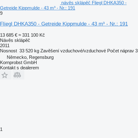
návěs sklápěč Fliegl DHKA350 -
Getreide Kippmulde - 43 m³ - Nr.: 191
9
Fliegl DHKA350 - Getreide Kippmulde - 43 m³ - Nr.: 191
13 685 €
≈ 331 100 Kč
Návěs sklápěč
2011
Nosnost
33 520 kg
Zavěšení
vzduchové/vzduchové
Počet náprav
3
Německo, Regensburg
Kornprobst GmbH
Kontakt s dealerem
1