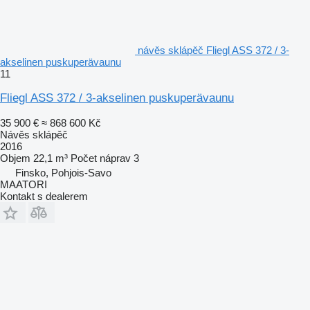
návěs sklápěč Fliegl ASS 372 / 3-
akselinen puskuperävaunu
11
Fliegl ASS 372 / 3-akselinen puskuperävaunu
35 900 €
≈ 868 600 Kč
Návěs sklápěč
2016
Objem
22,1 m³
Počet náprav
3
Finsko, Pohjois-Savo
MAATORI
Kontakt s dealerem