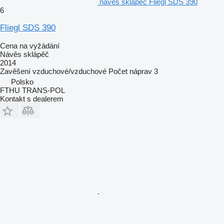
návěs sklápěč Fliegl SDS 390
6
Fliegl SDS 390
Cena na vyžádání
Návěs sklápěč
2014
Zavěšení
vzduchové/vzduchové
Počet náprav
3
Polsko
FTHU TRANS-POL
Kontakt s dealerem