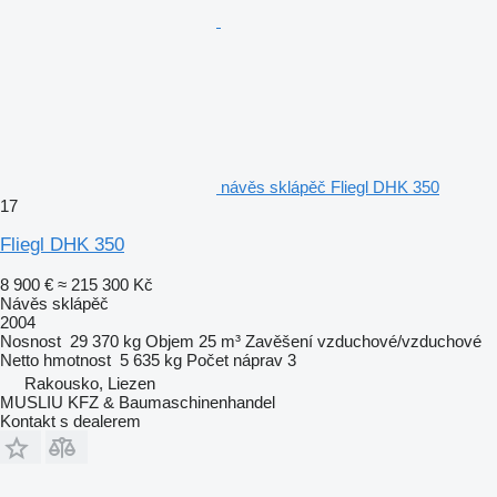
návěs sklápěč Fliegl DHK 350
17
Fliegl DHK 350
8 900 €
≈ 215 300 Kč
Návěs sklápěč
2004
Nosnost
29 370 kg
Objem
25 m³
Zavěšení
vzduchové/vzduchové
Netto hmotnost
5 635 kg
Počet náprav
3
Rakousko, Liezen
MUSLIU KFZ & Baumaschinenhandel
Kontakt s dealerem