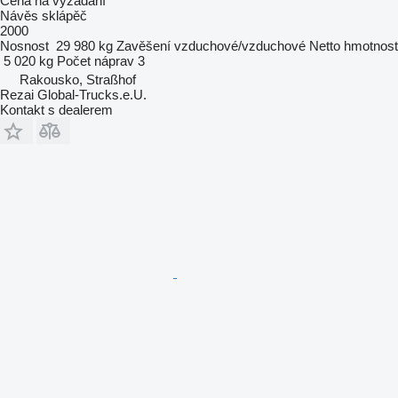
Cena na vyžádání
Návěs sklápěč
2000
Nosnost
29 980 kg
Zavěšení
vzduchové/vzduchové
Netto hmotnost
5 020 kg
Počet náprav
3
Rakousko, Straßhof
Rezai Global-Trucks.e.U.
Kontakt s dealerem