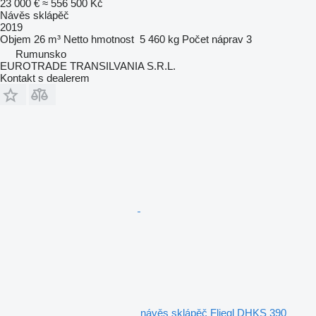
23 000 €
≈ 556 500 Kč
Návěs sklápěč
2019
Objem
26 m³
Netto hmotnost
5 460 kg
Počet náprav
3
Rumunsko
EUROTRADE TRANSILVANIA S.R.L.
Kontakt s dealerem
návěs sklápěč Fliegl DHKS 390