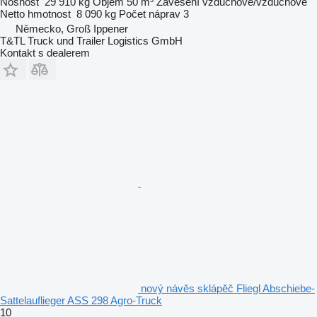
Nosnost
29 910 kg
Objem
50 m³
Zavěšení
vzduchové/vzduchové
Netto hmotnost
8 090 kg
Počet náprav
3
Německo, Groß Ippener
T&TL Truck und Trailer Logistics GmbH
Kontakt s dealerem
nový návěs sklápěč Fliegl Abschiebe-
Sattelauflieger ASS 298 Agro-Truck
10