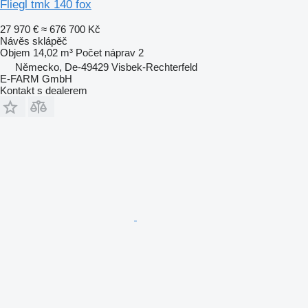
Fliegl tmk 140 fox
27 970 €
≈ 676 700 Kč
Návěs sklápěč
Objem
14,02 m³
Počet náprav
2
Německo, De-49429 Visbek-Rechterfeld
E-FARM GmbH
Kontakt s dealerem