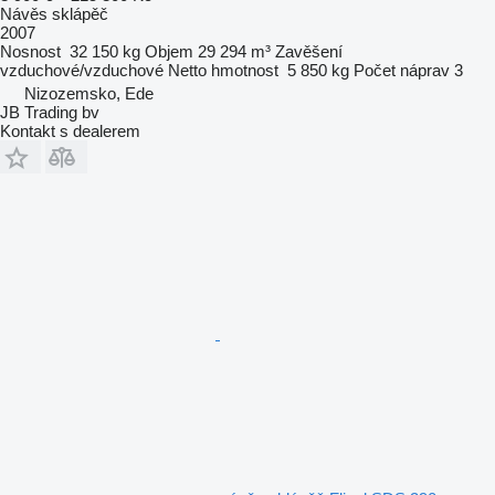
Návěs sklápěč
2007
Nosnost
32 150 kg
Objem
29 294 m³
Zavěšení
vzduchové/vzduchové
Netto hmotnost
5 850 kg
Počet náprav
3
Nizozemsko, Ede
JB Trading bv
Kontakt s dealerem