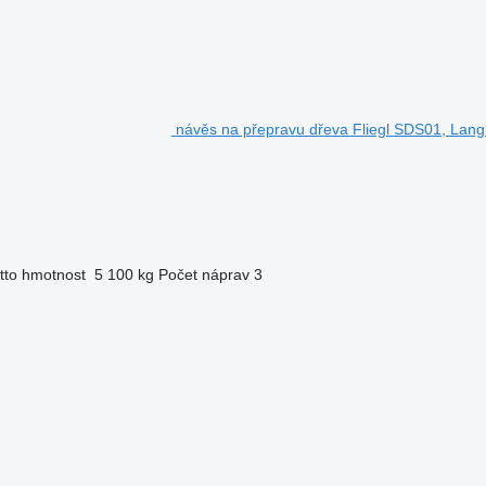
návěs na přepravu dřeva Fliegl SDS01, Langh
tto hmotnost
5 100 kg
Počet náprav
3