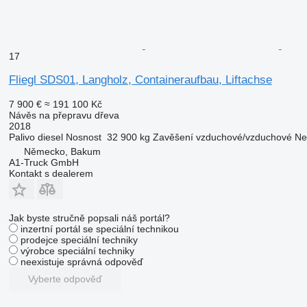
17
Fliegl SDS01, Langholz, Containeraufbau, Liftachse
7 900 €
≈ 191 100 Kč
Návěs na přepravu dřeva
2018
Palivo
diesel
Nosnost
32 900 kg
Zavěšení
vzduchové/vzduchové
Ne
Německo, Bakum
A1-Truck GmbH
Kontakt s dealerem
Jak byste stručně popsali náš portál?
inzertní portál se speciální technikou
prodejce speciální techniky
výrobce speciální techniky
neexistuje správná odpověď
Vyberte odpověď