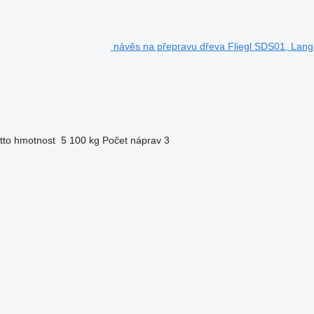
návěs na přepravu dřeva Fliegl SDS01, Langh
tto hmotnost
5 100 kg
Počet náprav
3