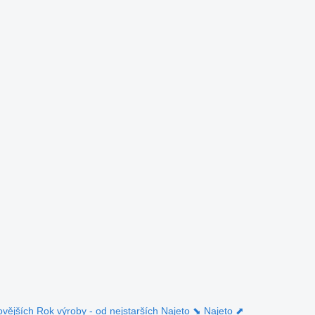
ovějších
Rok výroby - od nejstarších
Najeto ⬊
Najeto ⬈