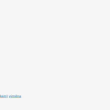
tkem)
výměna