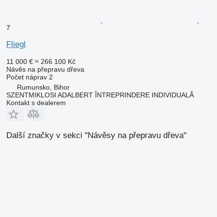
7
Fliegl
11 000 €
≈ 266 100 Kč
Návěs na přepravu dřeva
Počet náprav
2
Rumunsko, Bihor
SZENTMIKLOSI ADALBERT ÎNTREPRINDERE INDIVIDUALĂ
Kontakt s dealerem
Další značky v sekci "Návěsy na přepravu dřeva"