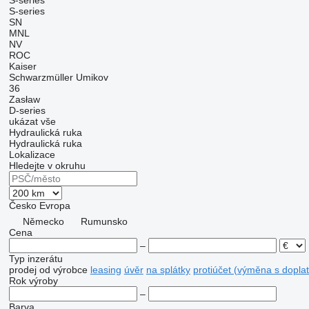
S-series
S-series
SN
MNL
NV
ROC
Kaiser
Schwarzmüller
Umikov
36
Zasław
D-series
ukázat vše
Hydraulická ruka
Hydraulická ruka
Lokalizace
Hledejte v okruhu
Česko
Evropa
Německo
Rumunsko
Cena
–
Typ inzerátu
prodej
od výrobce
leasing
úvěr
na splátky
protiúčet (výměna s dopla
Rok výroby
–
Barva