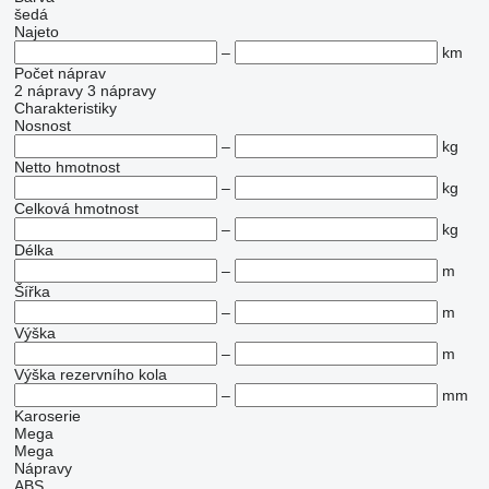
šedá
Najeto
–
km
Počet náprav
2 nápravy
3 nápravy
Charakteristiky
Nosnost
–
kg
Netto hmotnost
–
kg
Celková hmotnost
–
kg
Délka
–
m
Šířka
–
m
Výška
–
m
Výška rezervního kola
–
mm
Karoserie
Mega
Mega
Nápravy
ABS