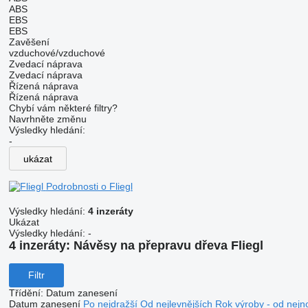
ABS
EBS
EBS
Zavěšení
vzduchové/vzduchové
Zvedací náprava
Zvedací náprava
Řízená náprava
Řízená náprava
Chybí vám některé filtry?
Navrhněte změnu
Výsledky hledání:
-
ukázat
Podrobnosti o Fliegl
Výsledky hledání:
4 inzeráty
Ukázat
Výsledky hledání:
-
4 inzeráty:
Návěsy na přepravu dřeva Fliegl
Filtr
Třídění
:
Datum zanesení
Datum zanesení
Po nejdražší
Od nejlevnějších
Rok výroby - od nejn