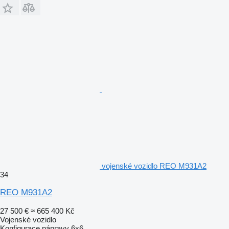
vojenské vozidlo REO M931A2
34
REO M931A2
27 500 €
≈ 665 400 Kč
Vojenské vozidlo
Konfigurace nápravy
6x6