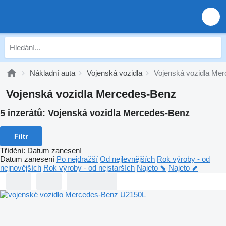
Nákladní auta
Vojenská vozidla
Vojenská vozidla Me
Vojenská vozidla Mercedes-Benz
5 inzerátů:
Vojenská vozidla Mercedes-Benz
Filtr
Třídění
:
Datum zanesení
Datum zanesení
Po nejdražší
Od nejlevnějších
Rok výroby - od
nejnovějších
Rok výroby - od nejstarších
Najeto ⬊
Najeto ⬈