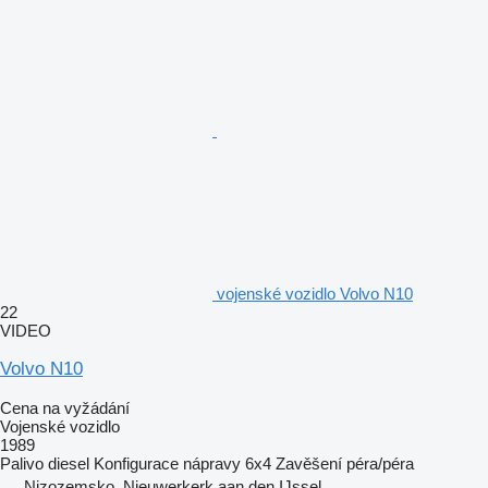
vojenské vozidlo Volvo N10
22
VIDEO
Volvo N10
Cena na vyžádání
Vojenské vozidlo
1989
Palivo
diesel
Konfigurace nápravy
6x4
Zavěšení
péra/péra
Nizozemsko, Nieuwerkerk aan den IJssel