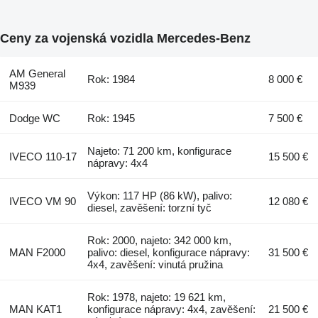
Ceny za vojenská vozidla Mercedes-Benz
AM General
Rok: 1984
8 000 €
M939
Dodge WC
Rok: 1945
7 500 €
Najeto: 71 200 km, konfigurace
IVECO 110-17
15 500 €
nápravy: 4x4
Výkon: 117 HP (86 kW), palivo:
IVECO VM 90
12 080 €
diesel, zavěšení: torzní tyč
Rok: 2000, najeto: 342 000 km,
MAN F2000
palivo: diesel, konfigurace nápravy:
31 500 €
4x4, zavěšení: vinutá pružina
Rok: 1978, najeto: 19 621 km,
MAN KAT1
konfigurace nápravy: 4x4, zavěšení:
21 500 €