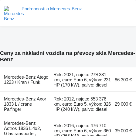
Podrobnosti o Mercedes-Benz
Ceny za nákladní vozidla na převozy skla Mercedes-
Benz
Rok: 2021, najeto: 279 331
Mercedes-Benz Atego
km, euro: Euro 6, výkon: 231
86 300 €
1223 / Kran / Funk
HP (170 kW), palivo: diesel
Mercedes-Benz Axor
Rok: 2012, najeto: 553 376
1833 L / crane
km, euro: Euro 5, výkon: 326
29 000 €
Palfinger
HP (240 kW), palivo: diesel
Mercedes-Benz
Rok: 2016, najeto: 476 710
Actros 1836 L 4x2,
km, euro: Euro 6, výkon: 360
39 000 €
Glastransporter,
HP (265 kW), palivo: diesel