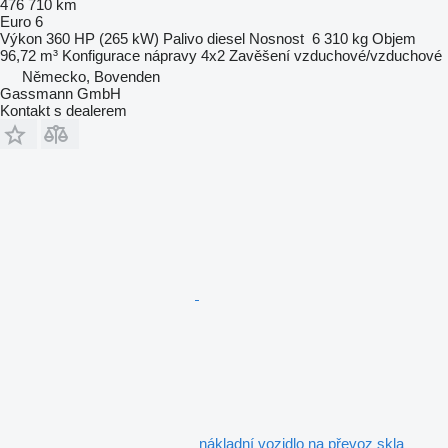
476 710 km
Euro 6
Výkon
360 HP (265 kW)
Palivo
diesel
Nosnost
6 310 kg
Objem
96,72 m³
Konfigurace nápravy
4x2
Zavěšení
vzduchové/vzduchové
Německo, Bovenden
Gassmann GmbH
Kontakt s dealerem
nákladní vozidlo na převoz skla