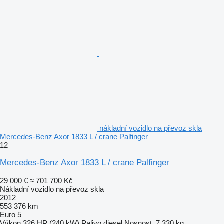
nákladní vozidlo na převoz skla
Mercedes-Benz Axor 1833 L / crane Palfinger
12
Mercedes-Benz Axor 1833 L / crane Palfinger
29 000 €
≈ 701 700 Kč
Nákladní vozidlo na převoz skla
2012
553 376 km
Euro 5
Výkon
326 HP (240 kW)
Palivo
diesel
Nosnost
7 330 kg