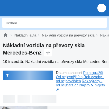
Nákladní auta
Nákladní vozidla na převozy skla
Nákla
Nákladní vozidla na převozy skla
Mercedes-Benz
10 inzerátů:
Nákladní vozidla na převozy skla Mercedes-Ben
Datum zanesení
Po nejdražší
Od nejlevnějších
Rok výroby -
od nejnovějších
Rok výroby -
od nejstarších
Najeto ⬊
Najeto
⬈