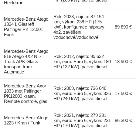
Heckkran
Rok: 2023, najeto: 87 154
Mercedes-Benz Atego
km, výkon: 238 HP (175
1324 L Glasreff
kW), konfigurace nápravy:
89 890 €
Palfinger PK 12.501
4x2, zavěšení:
Funk
vzduchové/vzduchové
Mercedes-Benz Atego
818 Atego 4X2 NL-
Rok: 2012, najeto: 99 632
Truck APK Glass
km, euro: Euro 5, výkon: 180
13 900 €
transport truck
HP (132 kW), palivo: diesel
Automatic
Mercedes-Benz Axor
Rok: 2009, najeto: 736 646
1833 met Palfinger
km, euro: Euro 5, výkon: 326
17 500 €
PK12000 kraan,
HP (240 kW), palivo: diesel
Remote controle, glas
Rok: 2021, najeto: 279 331
Mercedes-Benz Atego
km, euro: Euro 6, výkon: 231
86 300 €
1223 / Kran / Funk
HP (170 kW), palivo: diesel