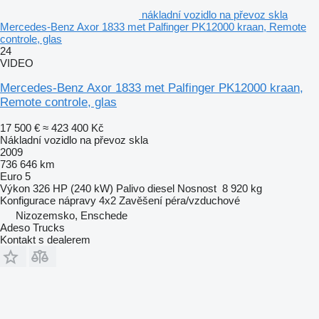
nákladní vozidlo na převoz skla
Mercedes-Benz Axor 1833 met Palfinger PK12000 kraan, Remote
controle, glas
24
VIDEO
Mercedes-Benz Axor 1833 met Palfinger PK12000 kraan,
Remote controle, glas
17 500 €
≈ 423 400 Kč
Nákladní vozidlo na převoz skla
2009
736 646 km
Euro 5
Výkon
326 HP (240 kW)
Palivo
diesel
Nosnost
8 920 kg
Konfigurace nápravy
4x2
Zavěšení
péra/vzduchové
Nizozemsko, Enschede
Adeso Trucks
Kontakt s dealerem