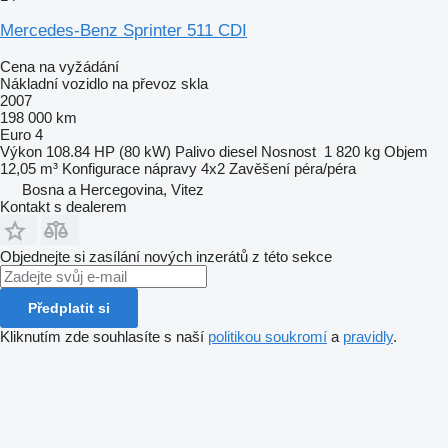
Mercedes-Benz Sprinter 511 CDI
Cena na vyžádání
Nákladní vozidlo na převoz skla
2007
198 000 km
Euro 4
Výkon
108.84 HP (80 kW)
Palivo
diesel
Nosnost
1 820 kg
Objem
12,05 m³
Konfigurace nápravy
4x2
Zavěšení
péra/péra
Bosna a Hercegovina, Vitez
Kontakt s dealerem
Objednejte si zasílání nových inzerátů z této sekce
Předplatit si
Kliknutím zde souhlasíte s naší
politikou soukromí
a
pravidly
.