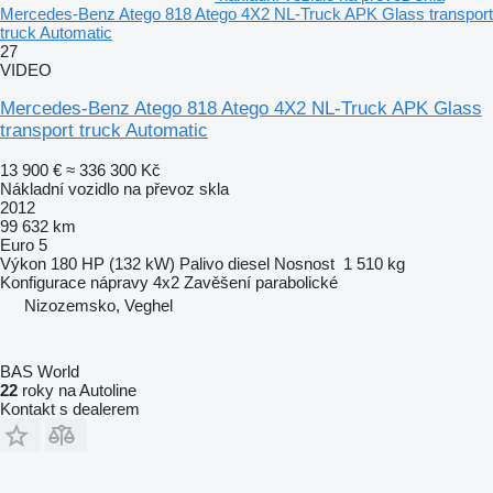
Mercedes-Benz Atego 818 Atego 4X2 NL-Truck APK Glass transport
truck Automatic
27
VIDEO
Mercedes-Benz Atego 818 Atego 4X2 NL-Truck APK Glass
transport truck Automatic
13 900 €
≈ 336 300 Kč
Nákladní vozidlo na převoz skla
2012
99 632 km
Euro 5
Výkon
180 HP (132 kW)
Palivo
diesel
Nosnost
1 510 kg
Konfigurace nápravy
4x2
Zavěšení
parabolické
Nizozemsko, Veghel
BAS World
22
roky na Autoline
Kontakt s dealerem