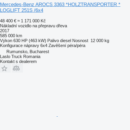
Mercedes-Benz AROCS 3363 *HOLZTRANSPORTER *
LOGLIFT 251S /6x4
48 400 €
≈ 1 171 000 Kč
Nákladní vozidlo na přepravu dřeva
2017
585 000 km
Výkon
630 HP (463 kW)
Palivo
diesel
Nosnost
12 000 kg
Konfigurace nápravy
6x4
Zavěšení
péra/péra
Rumunsko, Bucharest
Laslo Truck Romania
Kontakt s dealerem