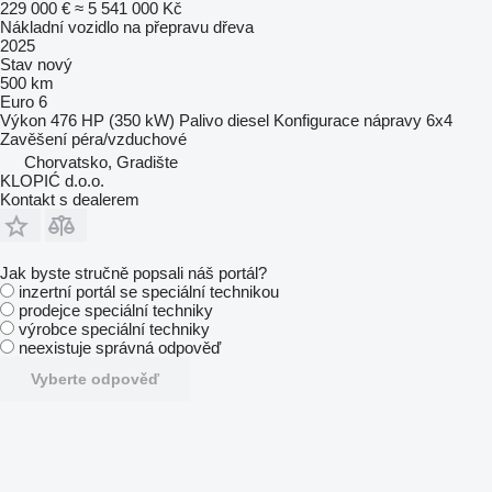
229 000 €
≈ 5 541 000 Kč
Nákladní vozidlo na přepravu dřeva
2025
Stav
nový
500 km
Euro 6
Výkon
476 HP (350 kW)
Palivo
diesel
Konfigurace nápravy
6x4
Zavěšení
péra/vzduchové
Chorvatsko, Gradište
KLOPIĆ d.o.o.
Kontakt s dealerem
Jak byste stručně popsali náš portál?
inzertní portál se speciální technikou
prodejce speciální techniky
výrobce speciální techniky
neexistuje správná odpověď
Vyberte odpověď