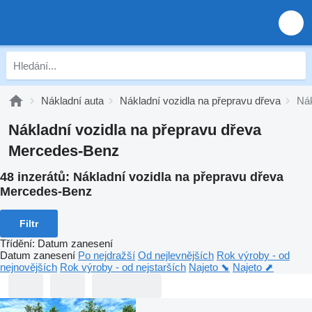
Nákladní auta
Nákladní vozidla na přepravu dřeva
Nák
Nákladní vozidla na přepravu dřeva
Mercedes-Benz
48 inzerátů:
Nákladní vozidla na přepravu dřeva
Mercedes-Benz
Filtr
Třídění
:
Datum zanesení
Datum zanesení
Po nejdražší
Od nejlevnějších
Rok výroby - od
nejnovějších
Rok výroby - od nejstarších
Najeto ⬊
Najeto ⬈