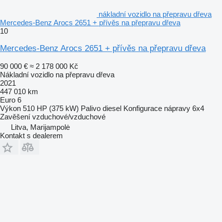
nákladní vozidlo na přepravu dřeva
Mercedes-Benz Arocs 2651 + přívěs na přepravu dřeva
10
Mercedes-Benz Arocs 2651 + přívěs na přepravu dřeva
90 000 €
≈ 2 178 000 Kč
Nákladní vozidlo na přepravu dřeva
2021
447 010 km
Euro 6
Výkon
510 HP (375 kW)
Palivo
diesel
Konfigurace nápravy
6x4
Zavěšení
vzduchové/vzduchové
Litva, Marijampolė
Kontakt s dealerem