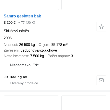
Samro gesloten bak
3 200 €
≈ 77 420 Kč
Skříňový návěs
2006
Nosnost
26 500 kg
Objem
95 178 m³
Zavěšení
vzduchové/vzduchové
Netto hmotnost
7 500 kg
Počet náprav
3
Nizozemsko, Ede
JB Trading bv