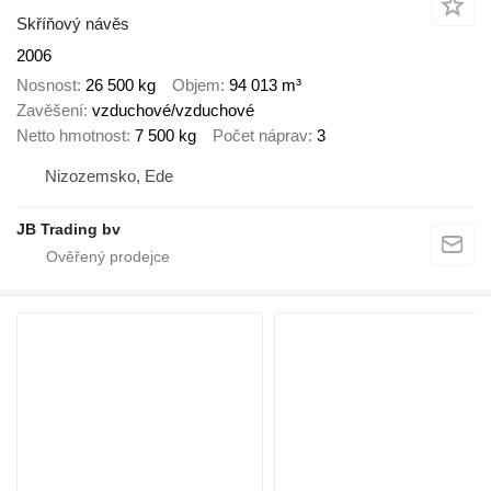
Skříňový návěs
2006
Nosnost
26 500 kg
Objem
94 013 m³
Zavěšení
vzduchové/vzduchové
Netto hmotnost
7 500 kg
Počet náprav
3
Nizozemsko, Ede
JB Trading bv