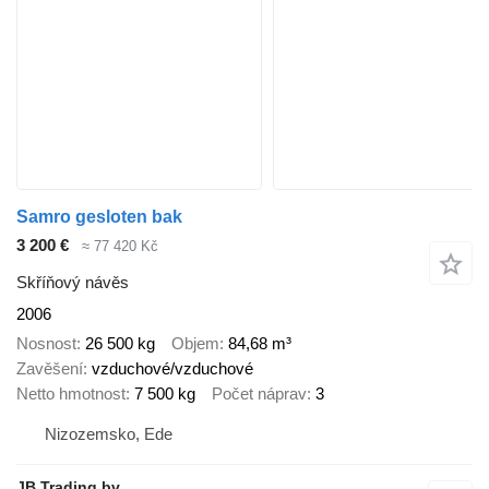
Samro gesloten bak
3 200 €
≈ 77 420 Kč
Skříňový návěs
2006
Nosnost
26 500 kg
Objem
84,68 m³
Zavěšení
vzduchové/vzduchové
Netto hmotnost
7 500 kg
Počet náprav
3
Nizozemsko, Ede
JB Trading bv