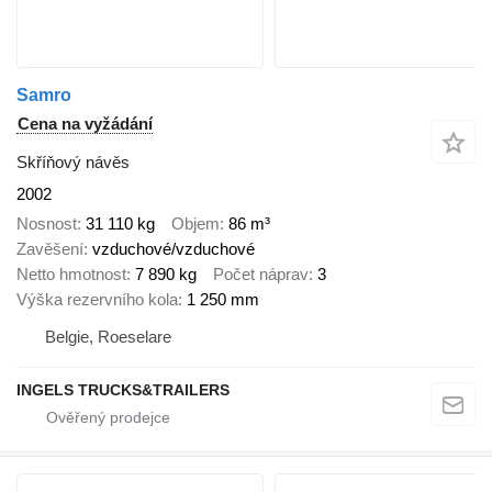
Samro
Cena na vyžádání
Skříňový návěs
2002
Nosnost
31 110 kg
Objem
86 m³
Zavěšení
vzduchové/vzduchové
Netto hmotnost
7 890 kg
Počet náprav
3
Výška rezervního kola
1 250 mm
Belgie, Roeselare
INGELS TRUCKS&TRAILERS