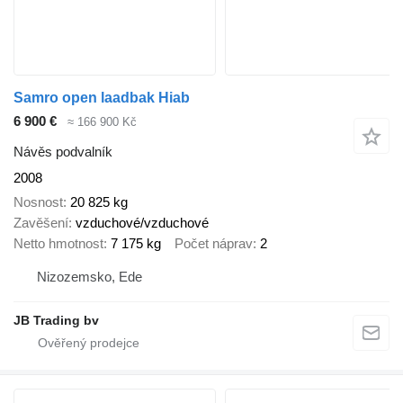
Samro open laadbak Hiab
6 900 €
≈ 166 900 Kč
Návěs podvalník
2008
Nosnost
20 825 kg
Zavěšení
vzduchové/vzduchové
Netto hmotnost
7 175 kg
Počet náprav
2
Nizozemsko, Ede
JB Trading bv