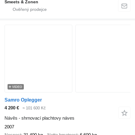
Smeets & Zonen
VIDEO
Samro Oplegger
4 200 €
≈ 101 600 Kč
Návěs - shrnovací plachtovy náves
2007
Nosnost
31 400 kg
Netto hmotnost
6 600 kg