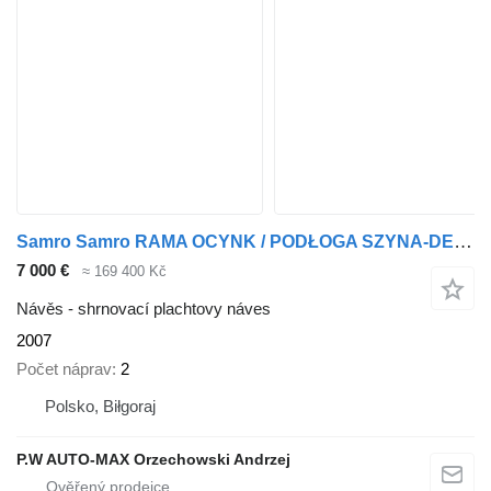
Samro Samro RAMA OCYNK / PODŁOGA SZYNA-DESKA / 2 OSIE / 2 OSIOWA / DWU
7 000 €
≈ 169 400 Kč
Návěs - shrnovací plachtovy náves
2007
Počet náprav
2
Polsko, Biłgoraj
P.W AUTO-MAX Orzechowski Andrzej