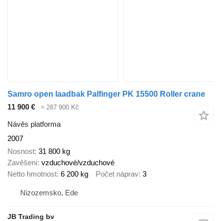
Samro open laadbak Palfinger PK 15500 Roller crane
11 900 €
≈ 287 900 Kč
Návěs platforma
2007
Nosnost
31 800 kg
Zavěšení
vzduchové/vzduchové
Netto hmotnost
6 200 kg
Počet náprav
3
Nizozemsko, Ede
JB Trading bv