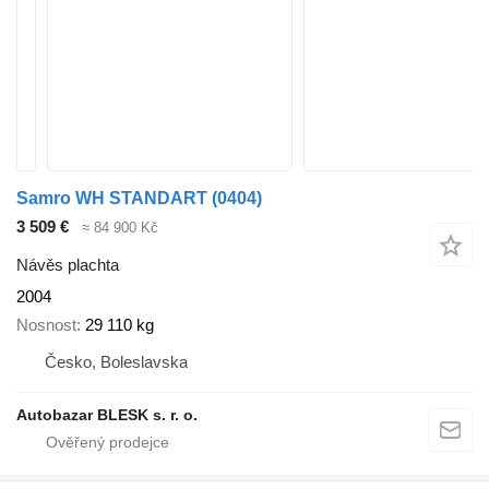
Samro WH STANDART (0404)
3 509 €
≈ 84 900 Kč
Návěs plachta
2004
Nosnost
29 110 kg
Česko, Boleslavska
Autobazar BLESK s. r. o.