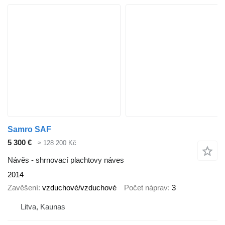
Samro SAF
5 300 €
≈ 128 200 Kč
Návěs - shrnovací plachtovy náves
2014
Zavěšení
vzduchové/vzduchové
Počet náprav
3
Litva, Kaunas