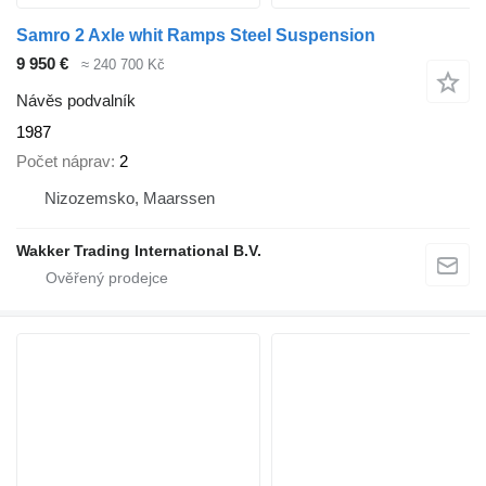
Samro 2 Axle whit Ramps Steel Suspension
9 950 €
≈ 240 700 Kč
Návěs podvalník
1987
Počet náprav
2
Nizozemsko, Maarssen
Wakker Trading International B.V.