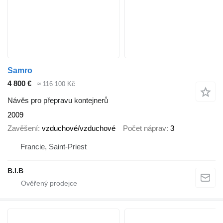
Samro
4 800 €
≈ 116 100 Kč
Návěs pro přepravu kontejnerů
2009
Zavěšení
vzduchové/vzduchové
Počet náprav
3
Francie, Saint-Priest
B.I.B