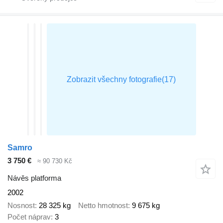
Samro
3 750 €
≈ 90 730 Kč
Návěs platforma
2002
Nosnost
28 325 kg
Netto hmotnost
9 675 kg
Počet náprav
3