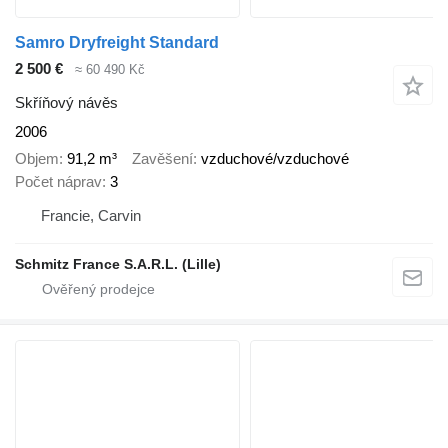
Samro Dryfreight Standard
2 500 €
≈ 60 490 Kč
Skříňový návěs
2006
Objem
91,2 m³
Zavěšení
vzduchové/vzduchové
Počet náprav
3
Francie, Carvin
Schmitz France S.A.R.L. (Lille)