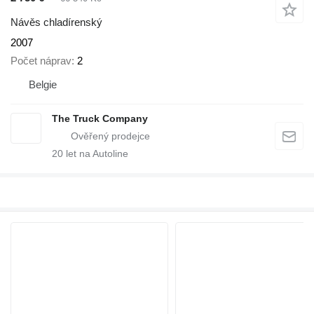
Návěs chladírenský
2007
Počet náprav
2
Belgie
The Truck Company
20
let na Autoline