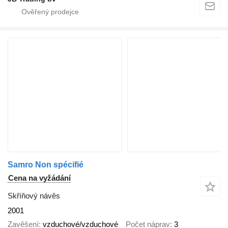
Samro Non spécifié
Cena na vyžádání
Skříňový návěs
2001
Zavěšení
vzduchové/vzduchové
Počet náprav
3