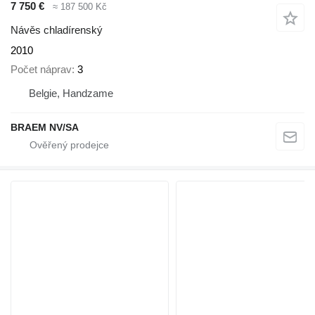
7 750 €
≈ 187 500 Kč
Návěs chladírenský
2010
Počet náprav
3
Belgie, Handzame
BRAEM NV/SA