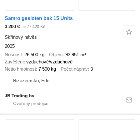
Samro gesloten bak 15 Units
3 200 €
≈ 77 420 Kč
Skříňový návěs
2005
Nosnost
26 500 kg
Objem
93 951 m³
Zavěšení
vzduchové/vzduchové
Netto hmotnost
7 500 kg
Počet náprav
3
Nizozemsko, Ede
JB Trading bv