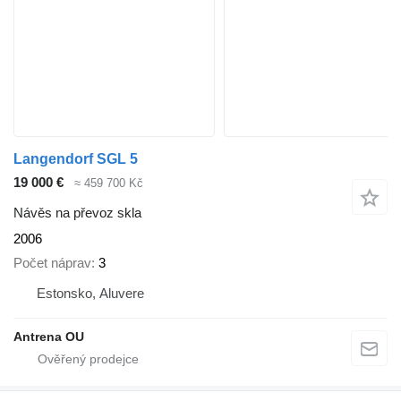
Langendorf SGL 5
19 000 €
≈ 459 700 Kč
Návěs na převoz skla
2006
Počet náprav
3
Estonsko, Aluvere
Antrena OU