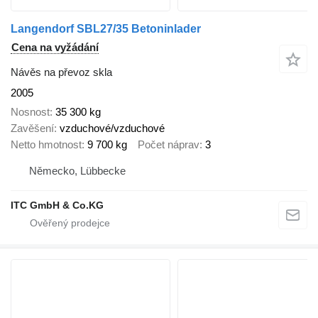
Langendorf SBL27/35 Betoninlader
Cena na vyžádání
Návěs na převoz skla
2005
Nosnost
35 300 kg
Zavěšení
vzduchové/vzduchové
Netto hmotnost
9 700 kg
Počet náprav
3
Německo, Lübbecke
ITC GmbH & Co.KG