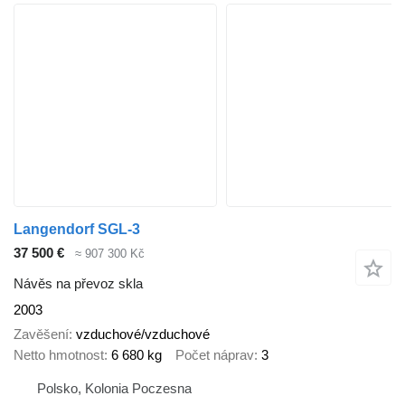
Langendorf SGL-3
37 500 €
≈ 907 300 Kč
Návěs na převoz skla
2003
Zavěšení
vzduchové/vzduchové
Netto hmotnost
6 680 kg
Počet náprav
3
Polsko, Kolonia Poczesna