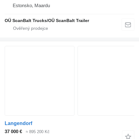
Estonsko, Maardu
OÜ ScanBalt Trucks/OÜ ScanBalt Trailer
Langendorf
37 000 €
≈ 895 200 Kč