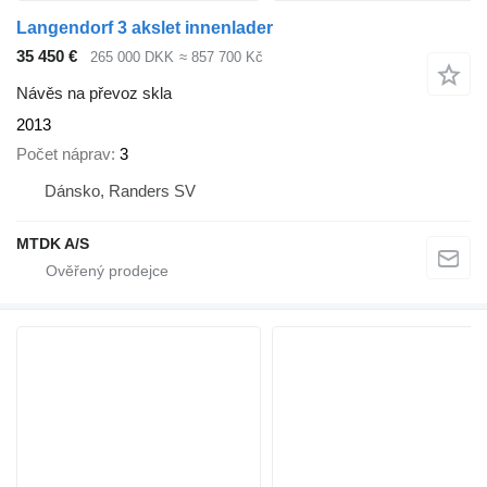
Langendorf 3 akslet innenlader
35 450 €
265 000 DKK
≈ 857 700 Kč
Návěs na převoz skla
2013
Počet náprav
3
Dánsko, Randers SV
MTDK A/S