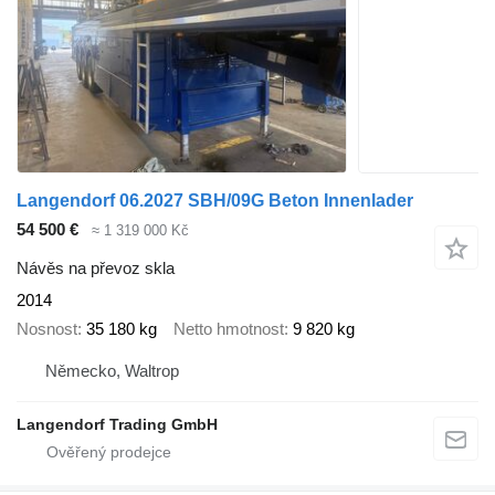
Langendorf 06.2027 SBH/09G Beton Innenlader
54 500 €
≈ 1 319 000 Kč
Návěs na převoz skla
2014
Nosnost
35 180 kg
Netto hmotnost
9 820 kg
Německo, Waltrop
Langendorf Trading GmbH