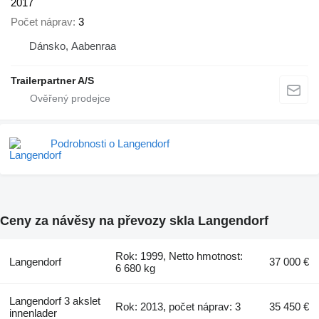
2017
Počet náprav
3
Dánsko, Aabenraa
Trailerpartner A/S
Podrobnosti o Langendorf
Ceny za návěsy na převozy skla Langendorf
Rok: 1999, Netto hmotnost:
Langendorf
37 000 €
6 680 kg
Langendorf 3 akslet
Rok: 2013, počet náprav: 3
35 450 €
innenlader