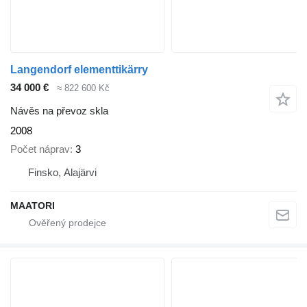
Langendorf elementtikärry
34 000 €
≈ 822 600 Kč
Návěs na převoz skla
2008
Počet náprav
3
Finsko, Alajärvi
MAATORI