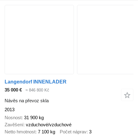
Langendorf INNENLADER
35 000 €
≈ 846 800 Kč
Návěs na převoz skla
2013
Nosnost
31 900 kg
Zavěšení
vzduchové/vzduchové
Netto hmotnost
7 100 kg
Počet náprav
3