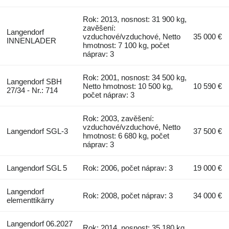
Rok: 2013, nosnost: 31 900 kg,
zavěšení:
Langendorf
vzduchové/vzduchové, Netto
35 000 €
INNENLADER
hmotnost: 7 100 kg, počet
náprav: 3
Rok: 2001, nosnost: 34 500 kg,
Langendorf SBH
Netto hmotnost: 10 500 kg,
10 590 €
27/34 - Nr.: 714
počet náprav: 3
Rok: 2003, zavěšení:
vzduchové/vzduchové, Netto
Langendorf SGL-3
37 500 €
hmotnost: 6 680 kg, počet
náprav: 3
Langendorf SGL 5
Rok: 2006, počet náprav: 3
19 000 €
Langendorf
Rok: 2008, počet náprav: 3
34 000 €
elementtikärry
Langendorf 06.2027
Rok: 2014, nosnost: 35 180 kg,