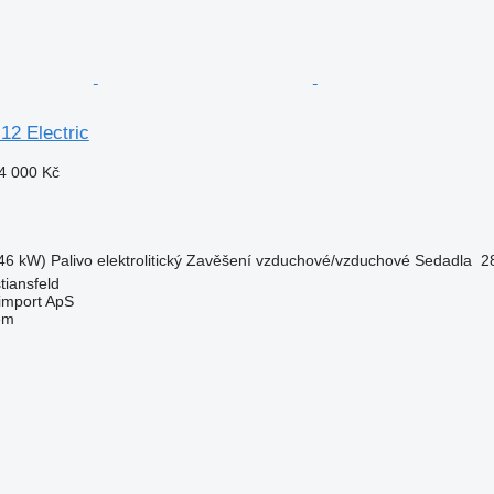
12 Electric
4 000 Kč
46 kW)
Palivo
elektrolitický
Zavěšení
vzduchové/vzduchové
Sedadla
2
tiansfeld
import ApS
em