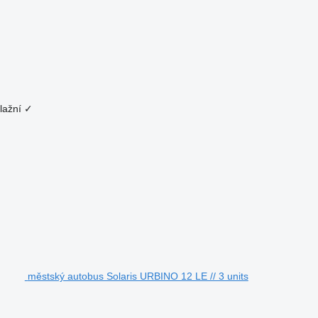
lažní
✓
městský autobus Solaris URBINO 12 LE // 3 units