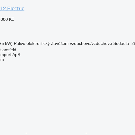
12 Electric
 000 Kč
25 kW)
Palivo
elektrolitický
Zavěšení
vzduchové/vzduchové
Sedadla
2
tiansfeld
import ApS
em