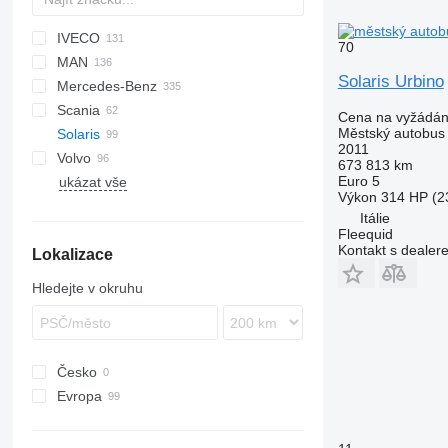
IVECO
Probus
70
MAN
Crossway
Ares
I-series
Erga
XMQ
Solaris Urbino
Mercedes-Benz
Daily
Citelis
Novo
A-series
203
Scania
Mobi
Crossway
LE
206
Citaro
Civilian
Navigo
Master
Cena na vyžádán
Městský autobus
Solaris
Wing
Recreo
Lion's series
Conecto
Vectio
Interlink
S-series
2011
Volvo
NL series
Integro
K-series
Alpino
MD
Coaster
Ambassador
Ambassador
A-series
Crafter
673 813 km
Euro 5
ukázat vše
TGE
Intouro
Vest
Urbino
Tourmalin
7700
Výkon
314 HP (2
MB
8500
Urbino 10
Itálie
O-series
8700
Urbino 12
Fleequid
Kontakt s dealer
Lokalizace
S-Class
8900
Sprinter
A-series
Hledejte v okruhu
B-series
Česko
Evropa
Německo
Itálie