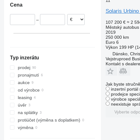
11
Cena
Polsko
Solaris Urbino 
Litva
–
Švédsko
107 200 €
≈ 2 59
Městský autobus
Dánsko
2019
Norsko
250 000 km
Euro 6
Belgie
Výkon
199 HP (1
Dánsko, Chris
Typ inzerátu
Vejstruproed Bus
Kontakt s dealer
prodej
pronajmutí
aukce
Jak byste stručně
inzertní portál
od výrobce
prodejce speci
leasing
výrobce speciá
neexistuje sp
úvěr
Vyberte odp
na splátky
protiúčet (výměna s doplatkem)
výměna