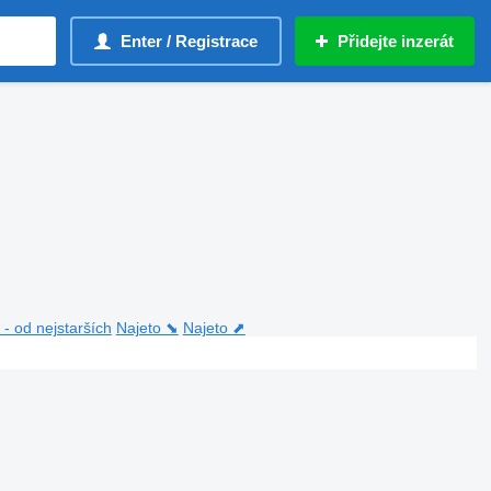
Enter / Registrace
Přidejte inzerát
- od nejstarších
Najeto ⬊
Najeto ⬈