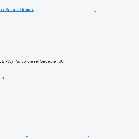
í
31 kW)
Palivo
diesel
Sedadla
30
em