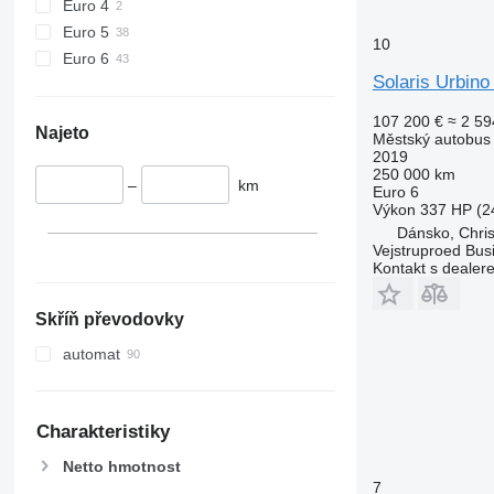
Euro 4
Euro 5
10
Euro 6
Solaris Urbino 
107 200 €
≈ 2 59
Najeto
Městský autobus
2019
250 000 km
–
km
Euro 6
Výkon
337 HP (2
Dánsko, Chris
Vejstruproed Bus
Kontakt s dealer
Skříň převodovky
automat
Charakteristiky
Netto hmotnost
7