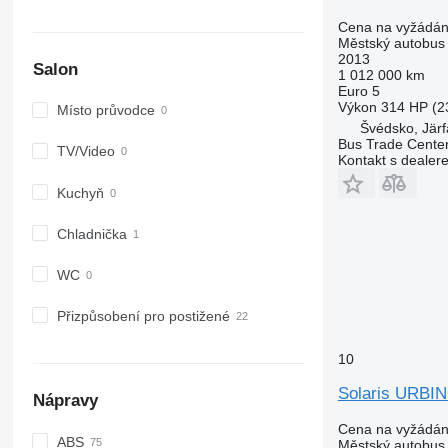
Cena na vyžádán
Městský autobus
2013
Salon
1 012 000 km
Euro 5
Výkon
314 HP (2
Místo průvodce
Švédsko, Järfä
Bus Trade Cente
TV/Video
Kontakt s dealer
Kuchyň
Chladnička
WC
Přizpůsobení pro postižené
10
Solaris URBI
Nápravy
Cena na vyžádán
ABS
Městský autobus