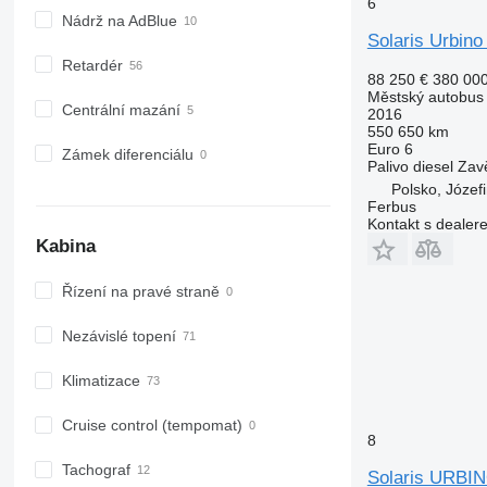
6
Nádrž na AdBlue
Solaris Urbino
Retardér
88 250 €
380 00
Městský autobus
Centrální mazání
2016
550 650 km
Euro 6
Zámek diferenciálu
Palivo
diesel
Zav
Polsko, Józef
Ferbus
Kontakt s dealer
Kabina
Řízení na pravé straně
Nezávislé topení
Klimatizace
Cruise control (tempomat)
8
Tachograf
Solaris URBINO