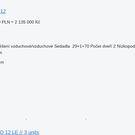
 12
0 PLN
≈ 2 135 000 Kč
ěšení
vzduchové/vzduchové
Sedadla
29+1+70
Počet dveří
2
Nízkopod
in
em
 12 LE // 3 units