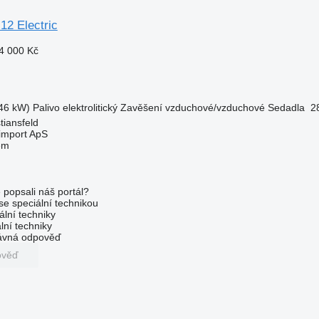
12 Electric
4 000 Kč
46 kW)
Palivo
elektrolitický
Zavěšení
vzduchové/vzduchové
Sedadla
2
tiansfeld
import ApS
em
 popsali náš portál?
 se speciální technikou
ální techniky
lní techniky
rávná odpověď
ověď