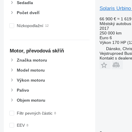
Sedadla
Solaris Urbino 
Počet dveří
66 900 €
≈ 1 619
Městský autobus
Nízkopodlažní
2017
250 000 km
Euro 6
Výkon
170 HP (1
Dánsko, Chris
Motor, převodová skříň
Vejstruproed Bus
Kontakt s dealer
Značka motoru
Model motoru
Výkon motoru
Palivo
Objem motoru
Filtr pevných částic
EEV