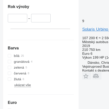
Rok výroby
–
9
Solaris Urbino 
107 200 €
≈ 2 59
Městský autobus
2019
Barva
210 750 km
Euro 6
bílá
Výkon
199 HP (1
granátová
Dánsko, Chris
Vejstruproed Bus
zelená
Kontakt s dealer
červená
žlutá
ukázat vše
Euro