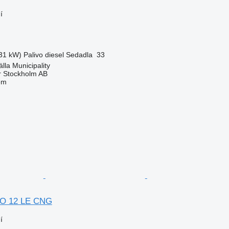
í
31 kW)
Palivo
diesel
Sedadla
33
lla Municipality
r Stockholm AB
em
NO 12 LE CNG
í