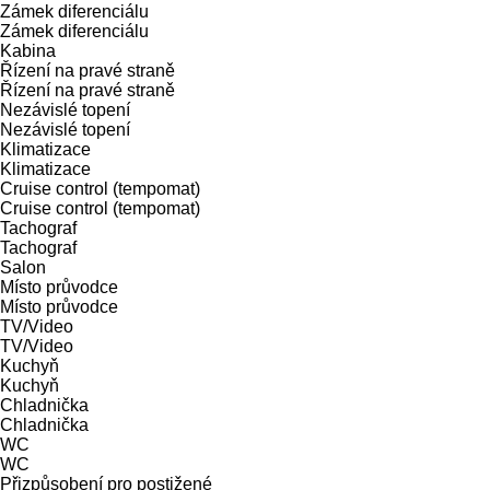
Zámek diferenciálu
Zámek diferenciálu
Kabina
Řízení na pravé straně
Řízení na pravé straně
Nezávislé topení
Nezávislé topení
Klimatizace
Klimatizace
Cruise control (tempomat)
Cruise control (tempomat)
Tachograf
Tachograf
Salon
Místo průvodce
Místo průvodce
TV/Video
TV/Video
Kuchyň
Kuchyň
Chladnička
Chladnička
WC
WC
Přizpůsobení pro postižené