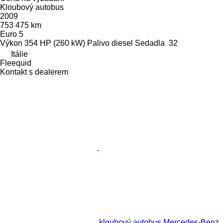
Kloubový autobus
2009
753 475 km
Euro 5
Výkon
354 HP (260 kW)
Palivo
diesel
Sedadla
32
Itálie
Fleequid
Kontakt s dealerem
kloubový autobus Mercedes-Benz