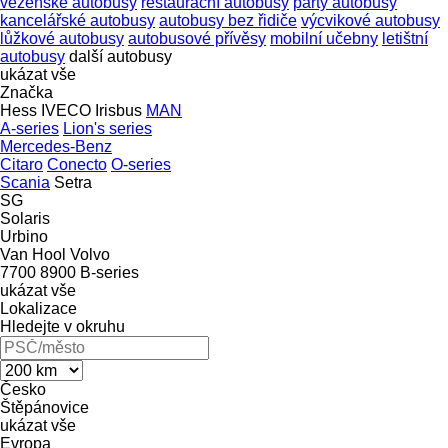
vězeňské autobusy
restaurační autobusy
party autobusy
kancelářské autobusy
autobusy bez řidiče
výcvikové autobusy
lůžkové autobusy
autobusové přívěsy
mobilní učebny
letištní
autobusy
další autobusy
ukázat vše
Značka
Hess
IVECO
Irisbus
MAN
A-series
Lion's series
Mercedes-Benz
Citaro
Conecto
O-series
Scania
Setra
SG
Solaris
Urbino
Van Hool
Volvo
7700
8900
B-series
ukázat vše
Lokalizace
Hledejte v okruhu
Česko
Štěpánovice
ukázat vše
Evropa