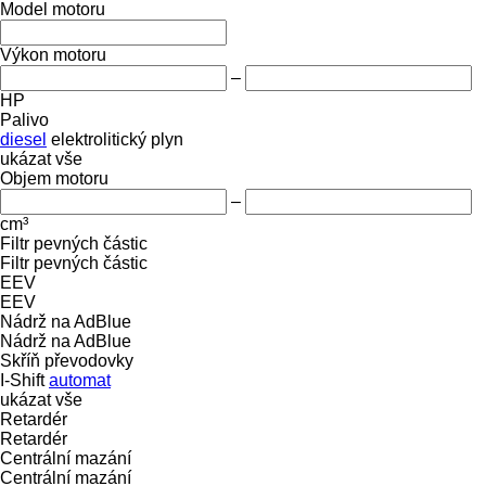
Model motoru
Výkon motoru
–
HP
Palivo
diesel
elektrolitický
plyn
ukázat vše
Objem motoru
–
cm³
Filtr pevných částic
Filtr pevných částic
EEV
EEV
Nádrž na AdBlue
Nádrž na AdBlue
Skříň převodovky
I-Shift
automat
ukázat vše
Retardér
Retardér
Centrální mazání
Centrální mazání