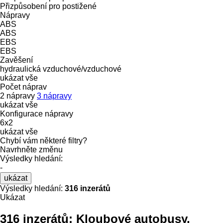
Přizpůsobení pro postižené
Nápravy
ABS
ABS
EBS
EBS
Zavěšení
hydraulická
vzduchové/vzduchové
ukázat vše
Počet náprav
2 nápravy
3 nápravy
ukázat vše
Konfigurace nápravy
6x2
ukázat vše
Chybí vám některé filtry?
Navrhněte změnu
Výsledky hledání:
-
ukázat
Výsledky hledání:
316 inzerátů
Ukázat
316 inzerátů:
Kloubové autobusy,