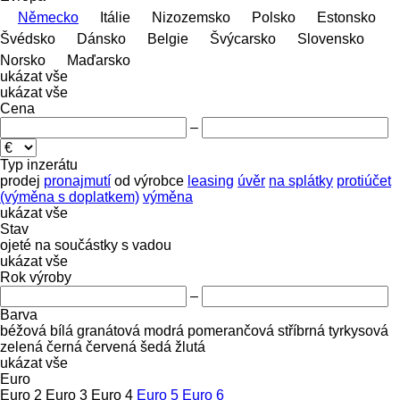
Německo
Itálie
Nizozemsko
Polsko
Estonsko
Švédsko
Dánsko
Belgie
Švýcarsko
Slovensko
Norsko
Maďarsko
ukázat vše
ukázat vše
Cena
–
Typ inzerátu
prodej
pronajmutí
od výrobce
leasing
úvěr
na splátky
protiúčet
(výměna s doplatkem)
výměna
ukázat vše
Stav
ojeté
na součástky
s vadou
ukázat vše
Rok výroby
–
Barva
béžová
bílá
granátová
modrá
pomerančová
stříbrná
tyrkysová
zelená
černá
červená
šedá
žlutá
ukázat vše
Euro
Euro 2
Euro 3
Euro 4
Euro 5
Euro 6