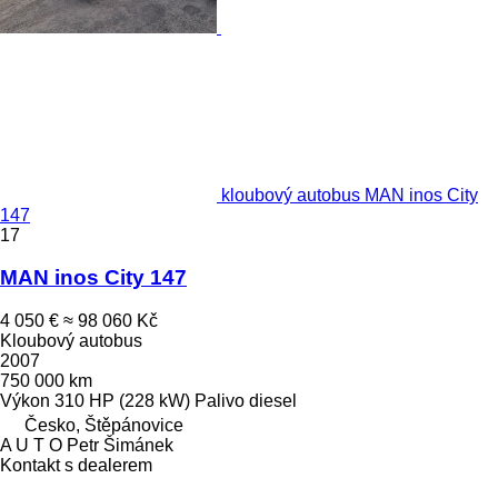
kloubový autobus MAN inos City
147
17
MAN inos City 147
4 050 €
≈ 98 060 Kč
Kloubový autobus
2007
750 000 km
Výkon
310 HP (228 kW)
Palivo
diesel
Česko, Štěpánovice
A U T O Petr Šimánek
Kontakt s dealerem