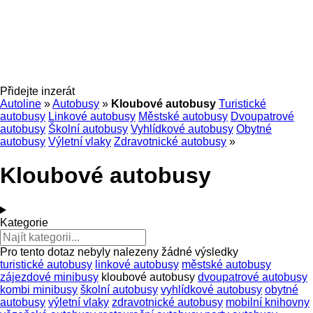
Přidejte inzerát
Autoline
»
Autobusy
»
Kloubové autobusy
Turistické
autobusy
Linkové autobusy
Městské autobusy
Dvoupatrové
autobusy
Školní autobusy
Vyhlídkové autobusy
Obytné
autobusy
Výletní vlaky
Zdravotnické autobusy
»
Kloubové autobusy
Kategorie
Pro tento dotaz nebyly nalezeny žádné výsledky
turistické autobusy
linkové autobusy
městské autobusy
zájezdové minibusy
kloubové autobusy
dvoupatrové autobusy
kombi minibusy
školní autobusy
vyhlídkové autobusy
obytné
autobusy
výletní vlaky
zdravotnické autobusy
mobilní knihovny