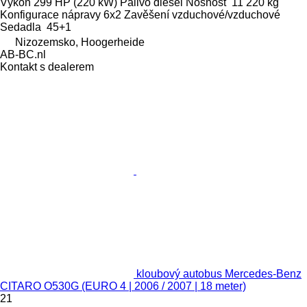
Výkon
299 HP (220 kW)
Palivo
diesel
Nosnost
11 220 kg
Konfigurace nápravy
6x2
Zavěšení
vzduchové/vzduchové
Sedadla
45+1
Nizozemsko, Hoogerheide
AB-BC.nl
Kontakt s dealerem
kloubový autobus Mercedes-Benz
CITARO O530G (EURO 4 | 2006 / 2007 | 18 meter)
21