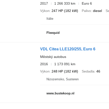
2017
1 266 333 km
Euro 6
Výkon
247 HP (182 kW)
Palivo
diesel
S
Itálie
Fleequid
VDL Citea LLE120/255, Euro 6
Městský autobus
2016
1 173 091 km
Výkon
248 HP (182 kW)
Sedadla
46
Nizozemsko, Susteren
www.bustekoop.nl