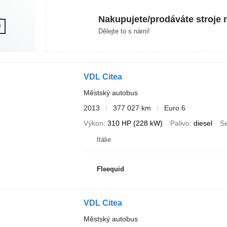
Nakupujete/prodáváte stroje 
Dělejte to s námi!
VDL Citea
Městský autobus
2013
377 027 km
Euro 6
Výkon
310 HP (228 kW)
Palivo
diesel
S
Itálie
Fleequid
VDL Citea
Městský autobus