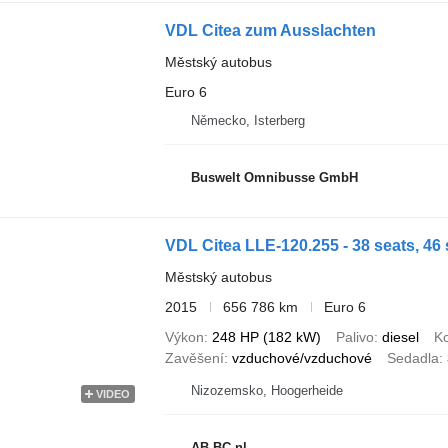
VDL Citea zum Ausslachten
Městský autobus
Euro 6
Německo, Isterberg
Buswelt Omnibusse GmbH
VDL Citea LLE-120.255 - 38 seats, 46 
Městský autobus
2015
656 786 km
Euro 6
Výkon
248 HP (182 kW)
Palivo
diesel
Ko
Zavěšení
vzduchové/vzduchové
Sedadla
Nizozemsko, Hoogerheide
VIDEO
AB-BC.nl