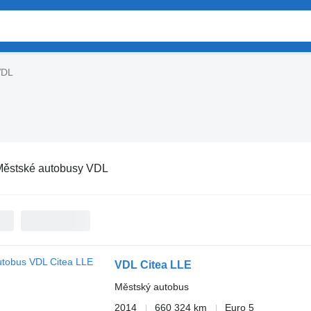
VDL
ěstské autobusy VDL
VDL Citea LLE
Městský autobus
2014
660 324 km
Euro 5