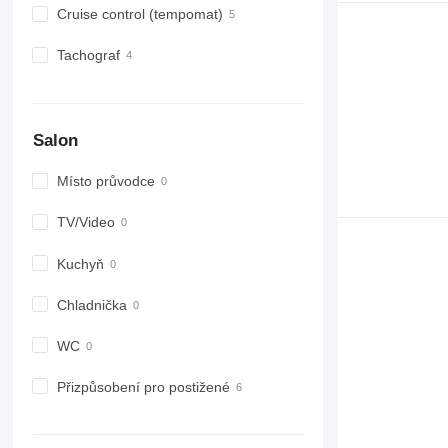
Cruise control (tempomat)
Tachograf
Salon
Místo průvodce
TV/Video
Kuchyň
Chladnička
WC
Přizpůsobení pro postižené