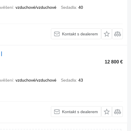
avěšení
vzduchové/vzduchové
Sedadla
40
Kontakt s dealerem
|
12 800 €
avěšení
vzduchové/vzduchové
Sedadla
43
Kontakt s dealerem