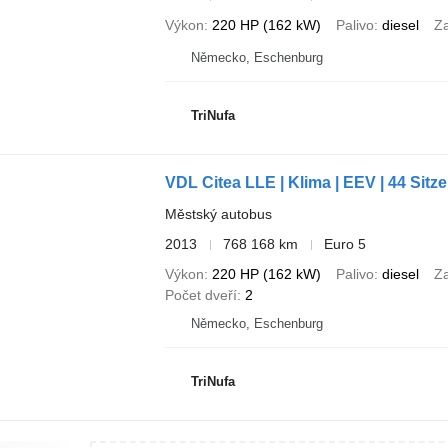
Výkon
220 HP (162 kW)
Palivo
diesel
Z
Německo, Eschenburg
TriNufa
VDL Citea LLE | Klima | EEV | 44 Sitze 
Městský autobus
2013
768 168 km
Euro 5
Výkon
220 HP (162 kW)
Palivo
diesel
Z
Počet dveří
2
Německo, Eschenburg
TriNufa