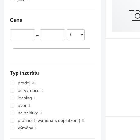
Německo
Ukrajina
Itálie
Cena
Dánsko
Estonsko
–
Polsko
Maďarsko
Typ inzerátu
prodej
od výrobce
leasing
úvěr
na splátky
protiúčet (výměna s doplatkem)
výměna