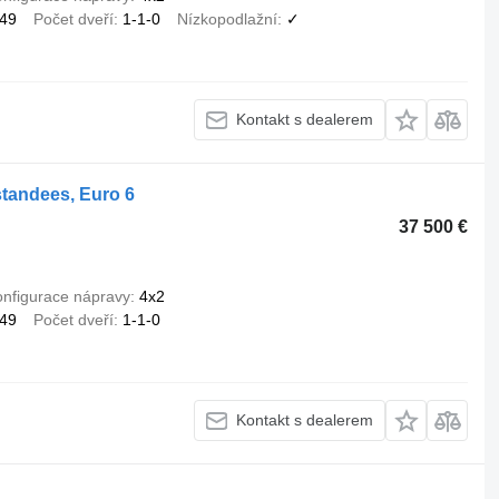
49
Počet dveří
1-1-0
Nízkopodlažní
✓
Kontakt s dealerem
standees, Euro 6
37 500 €
nfigurace nápravy
4x2
49
Počet dveří
1-1-0
Kontakt s dealerem