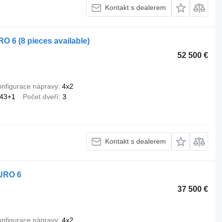
Kontakt s dealerem
O 6 (8 pieces available)
52 500 €
nfigurace nápravy
4x2
43+1
Počet dveří
3
Kontakt s dealerem
EURO 6
37 500 €
nfigurace nápravy
4x2