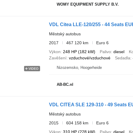
WOMY EQUIPMENT SUPPLY B.V.
VDL Citea LLE-120/255 - 44 Seats EUR
Městský autobus
2017
467 120 km
Euro 6
Výkon
248 HP (182 kW)
Palivo
diesel
Ko
Zavěšení
vzduchové/vzduchové
Sedadla
Nizozemsko, Hoogerheide
VIDEO
AB-BC.nl
VDL CITEA SLE 129-310 - 49 Seats 
Městský autobus
2015
604 158 km
Euro 6
Výkon
310 HP (228 kW)
Palivo
diesel
Ko