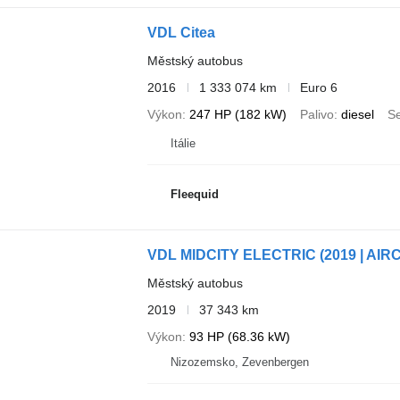
VDL Citea
Městský autobus
2016
1 333 074 km
Euro 6
Výkon
247 HP (182 kW)
Palivo
diesel
S
Itálie
Fleequid
VDL MIDCITY ELECTRIC (2019 | AIRC
Městský autobus
2019
37 343 km
Výkon
93 HP (68.36 kW)
Nizozemsko, Zevenbergen