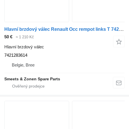
Hlavní brzdový válec Renault Occ rempot links T 7421283614 pro nákladní auta
50 €
≈ 1 210 Kč
Hlavní brzdový válec
7421283614
Belgie, Bree
Smeets & Zonen Spare Parts