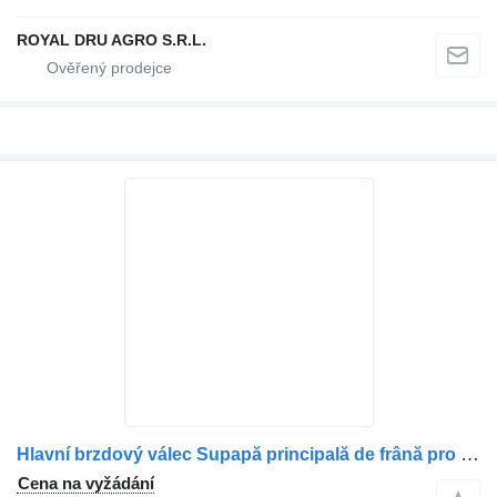
ROYAL DRU AGRO S.R.L.
Hlavní brzdový válec Supapă principală de frână pro nákladní auta Renault – Coduri OE: 7421327357, 7422085773, 21327357
Cena na vyžádání