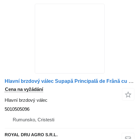
Hlavní brzdový válec Supapă Principală de Frână cu Pedală 5010505096 pro nákladní auta Renault 5001857063 5001857066 1526245
Cena na vyžádání
Hlavní brzdový válec
5010505096
Rumunsko, Cristesti
ROYAL DRU AGRO S.R.L.