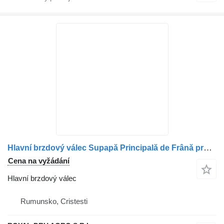
Hlavní brzdový válec Supapă Principală de Frână pro nákladní auta Renault – Coduri: 21390592, 7421390592, 20754602, 5010633321
Cena na vyžádání
Hlavní brzdový válec
Rumunsko, Cristesti