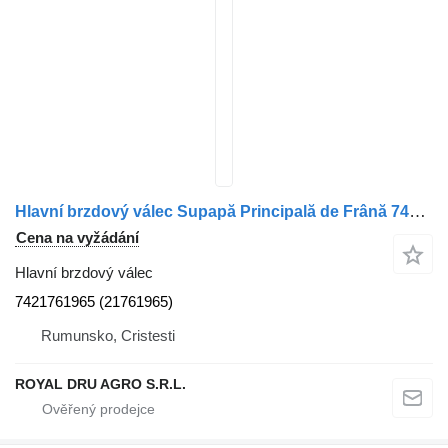
Hlavní brzdový válec Supapă Principală de Frână 7421761965 pro nákladní auta Renault 7421761965 / 21761965
Cena na vyžádání
Hlavní brzdový válec
7421761965 (21761965)
Rumunsko, Cristesti
ROYAL DRU AGRO S.R.L.