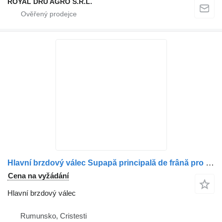
ROYAL DRU AGRO S.R.L.
Hlavní brzdový válec Supapă principală de frână pro nákladní auta Renault 7421327357/7422085773/21327357
Cena na vyžádání
Hlavní brzdový válec
Rumunsko, Cristesti