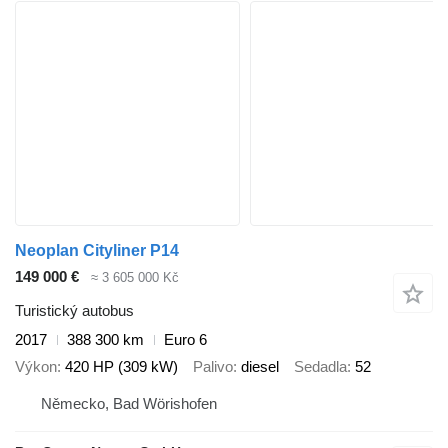
Neoplan Cityliner P14
149 000 €
≈ 3 605 000 Kč
Turistický autobus
2017
388 300 km
Euro 6
Výkon
420 HP (309 kW)
Palivo
diesel
Sedadla
52
Německo, Bad Wörishofen