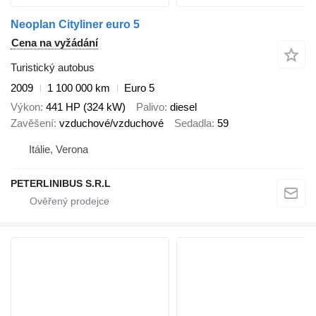
Neoplan Cityliner euro 5
Cena na vyžádání
Turistický autobus
2009
1 100 000 km
Euro 5
Výkon
441 HP (324 kW)
Palivo
diesel
Zavěšení
vzduchové/vzduchové
Sedadla
59
Itálie, Verona
PETERLINIBUS S.R.L