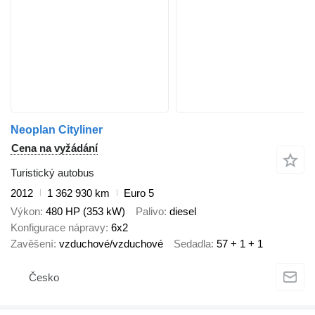
Neoplan Cityliner
Cena na vyžádání
Turistický autobus
2012
1 362 930 km
Euro 5
Výkon
480 HP (353 kW)
Palivo
diesel
Konfigurace nápravy
6x2
Zavěšení
vzduchové/vzduchové
Sedadla
57 + 1 + 1
Česko