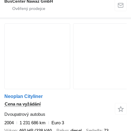
BusCenter Nawaz GmbH
Neoplan Cityliner
Cena na vyžádání
Dvoupatrový autobus
2004
1 231 686 km
Euro 3
Výkon
460 HP (338 kW)
Palivo
diesel
Sedadla
73