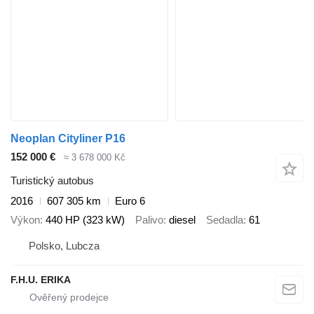
Neoplan Cityliner P16
152 000 €
≈ 3 678 000 Kč
Turistický autobus
2016
607 305 km
Euro 6
Výkon
440 HP (323 kW)
Palivo
diesel
Sedadla
61
Polsko, Lubcza
F.H.U. ERIKA