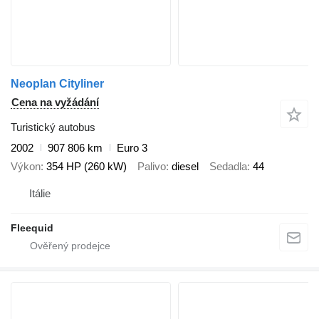
Neoplan Cityliner
Cena na vyžádání
Turistický autobus
2002
907 806 km
Euro 3
Výkon
354 HP (260 kW)
Palivo
diesel
Sedadla
44
Itálie
Fleequid