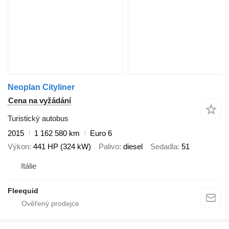
Neoplan Cityliner
Cena na vyžádání
Turistický autobus
2015
1 162 580 km
Euro 6
Výkon
441 HP (324 kW)
Palivo
diesel
Sedadla
51
Itálie
Fleequid