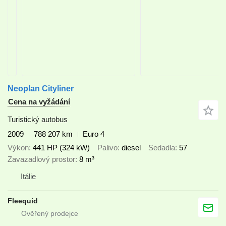
Neoplan Cityliner
Cena na vyžádání
Turistický autobus
2009
788 207 km
Euro 4
Výkon
441 HP (324 kW)
Palivo
diesel
Sedadla
57
Zavazadlový prostor
8 m³
Itálie
Fleequid