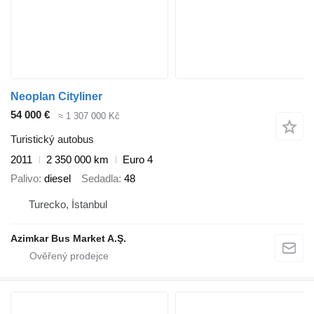
Neoplan Cityliner
54 000 €
≈ 1 307 000 Kč
Turistický autobus
2011
2 350 000 km
Euro 4
Palivo
diesel
Sedadla
48
Turecko, İstanbul
Azimkar Bus Market A.Ş.