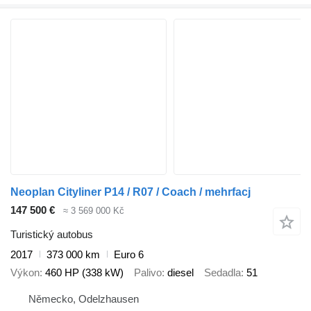
Neoplan Cityliner P14 / R07 / Coach / mehrfacj
147 500 €
≈ 3 569 000 Kč
Turistický autobus
2017
373 000 km
Euro 6
Výkon
460 HP (338 kW)
Palivo
diesel
Sedadla
51
Německo, Odelzhausen