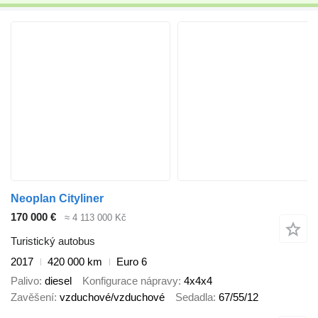
Neoplan Cityliner
170 000 €
≈ 4 113 000 Kč
Turistický autobus
2017
420 000 km
Euro 6
Palivo
diesel
Konfigurace nápravy
4x4x4
Zavěšení
vzduchové/vzduchové
Sedadla
67/55/12