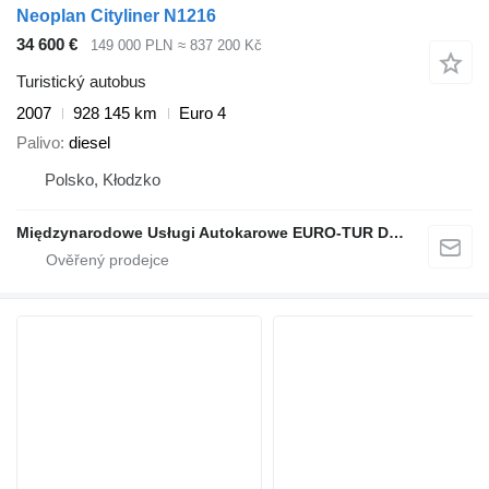
Neoplan Cityliner N1216
34 600 €
149 000 PLN
≈ 837 200 Kč
Turistický autobus
2007
928 145 km
Euro 4
Palivo
diesel
Polsko, Kłodzko
Międzynarodowe Usługi Autokarowe EURO-TUR Dariusz Polański