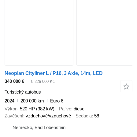
Neoplan Cityliner L / P16, 3 Axle, 14m, LED
340 000 €
≈ 8 226 000 Kč
Turistický autobus
2024
200 000 km
Euro 6
Výkon
520 HP (382 kW)
Palivo
diesel
Zavěšení
vzduchové/vzduchové
Sedadla
58
Německo, Bad Lobenstein