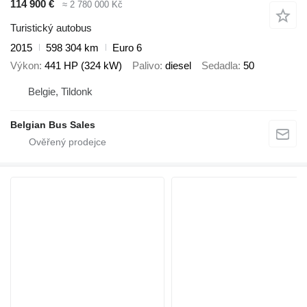
114 900 €
≈ 2 780 000 Kč
Turistický autobus
2015
598 304 km
Euro 6
Výkon
441 HP (324 kW)
Palivo
diesel
Sedadla
50
Belgie, Tildonk
Belgian Bus Sales