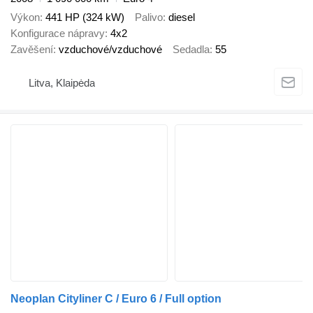
Výkon
441 HP (324 kW)
Palivo
diesel
Konfigurace nápravy
4x2
Zavěšení
vzduchové/vzduchové
Sedadla
55
Litva, Klaipėda
Neoplan Cityliner C / Euro 6 / Full option