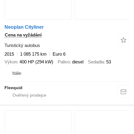
Neoplan Cityliner
Cena na vyžádání
Turistický autobus
2015
1 085 175 km
Euro 6
Výkon
400 HP (294 kW)
Palivo
diesel
Sedadla
53
Itálie
Fleequid