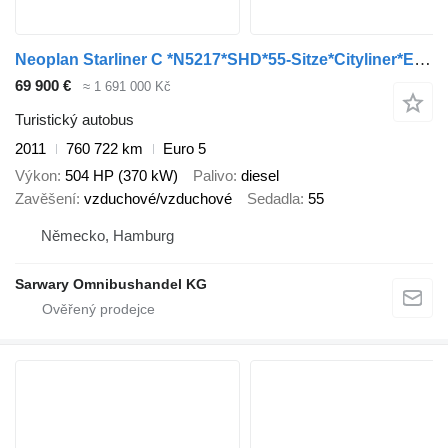
Neoplan Starliner C *N5217*SHD*55-Sitze*Cityliner*EEV*
69 900 €
≈ 1 691 000 Kč
Turistický autobus
2011
760 722 km
Euro 5
Výkon
504 HP (370 kW)
Palivo
diesel
Zavěšení
vzduchové/vzduchové
Sedadla
55
Německo, Hamburg
Sarwary Omnibushandel KG