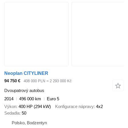
Neoplan CITYLINER
94 750 €
408 000 PLN
≈ 2 293 000 Kč
Dvoupatrový autobus
2014
496 000 km
Euro 5
Výkon
400 HP (294 kW)
Konfigurace nápravy
4x2
Sedadla
50
Polsko, Bodzentyn