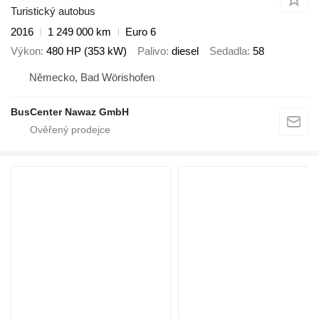
Turistický autobus
2016
1 249 000 km
Euro 6
Výkon
480 HP (353 kW)
Palivo
diesel
Sedadla
58
Německo, Bad Wörishofen
BusCenter Nawaz GmbH