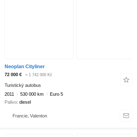
Neoplan Cityliner
72 000 €
≈ 1 742 000 Kč
Turistický autobus
2011
530 000 km
Euro 5
Palivo
diesel
Francie, Valenton