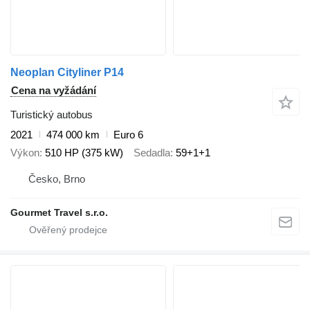
Neoplan Cityliner P14
Cena na vyžádání
Turistický autobus
2021
474 000 km
Euro 6
Výkon
510 HP (375 kW)
Sedadla
59+1+1
Česko, Brno
Gourmet Travel s.r.o.