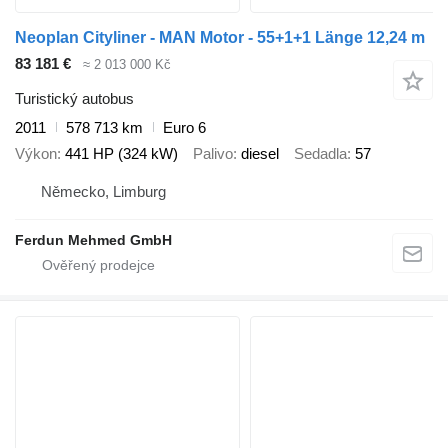
Neoplan Cityliner - MAN Motor - 55+1+1 Länge 12,24 m
83 181 €
≈ 2 013 000 Kč
Turistický autobus
2011
578 713 km
Euro 6
Výkon
441 HP (324 kW)
Palivo
diesel
Sedadla
57
Německo, Limburg
Ferdun Mehmed GmbH