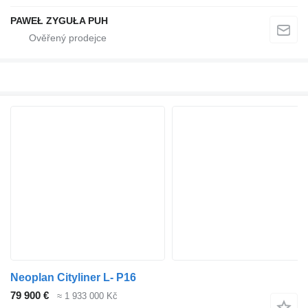
PAWEŁ ZYGUŁA PUH
Neoplan Cityliner L- P16
79 900 €
≈ 1 933 000 Kč