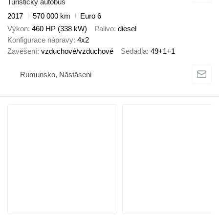
Turistický autobus
2017
570 000 km
Euro 6
Výkon
460 HP (338 kW)
Palivo
diesel
Konfigurace nápravy
4x2
Zavěšení
vzduchové/vzduchové
Sedadla
49+1+1
Rumunsko, Năstăseni