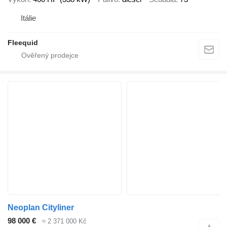
Itálie
Fleequid
Neoplan Cityliner
98 000 €
≈ 2 371 000 Kč