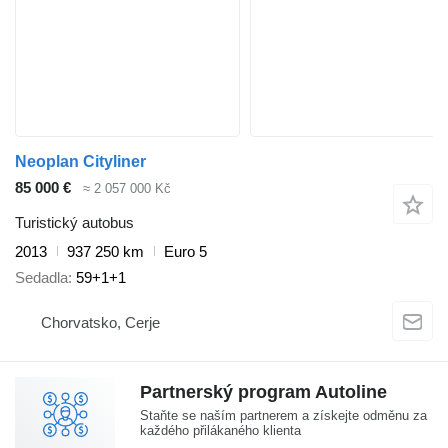
Neoplan Cityliner
85 000 €
≈ 2 057 000 Kč
Turistický autobus
2013
937 250 km
Euro 5
Sedadla
59+1+1
Chorvatsko, Cerje
Partnerský program Autoline
Staňte se naším partnerem a získejte odměnu za
každého přilákaného klienta