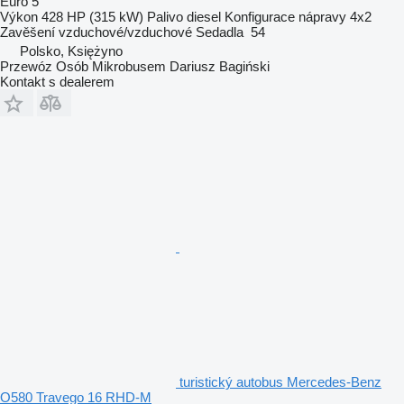
Euro 5
Výkon
428 HP (315 kW)
Palivo
diesel
Konfigurace nápravy
4x2
Zavěšení
vzduchové/vzduchové
Sedadla
54
Polsko, Księżyno
Przewóz Osób Mikrobusem Dariusz Bagiński
Kontakt s dealerem
turistický autobus Mercedes-Benz
O580 Travego 16 RHD-M