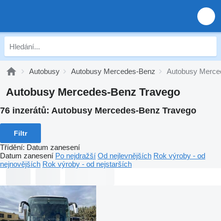
Autobusy
Autobusy Mercedes-Benz
Autobusy Merce
Autobusy Mercedes-Benz Travego
76 inzerátů:
Autobusy Mercedes-Benz Travego
Filtr
Třídění
:
Datum zanesení
Datum zanesení
Po nejdražší
Od nejlevnějších
Rok výroby - od
nejnovějších
Rok výroby - od nejstarších