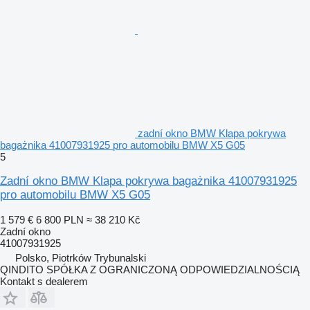
zadní okno BMW Klapa pokrywa
bagażnika 41007931925 pro automobilu BMW X5 G05
5
Zadní okno BMW Klapa pokrywa bagażnika 41007931925
pro automobilu BMW X5 G05
1 579 €
6 800 PLN
≈ 38 210 Kč
Zadní okno
41007931925
Polsko, Piotrków Trybunalski
QINDITO SPÓŁKA Z OGRANICZONĄ ODPOWIEDZIALNOŚCIĄ
Kontakt s dealerem