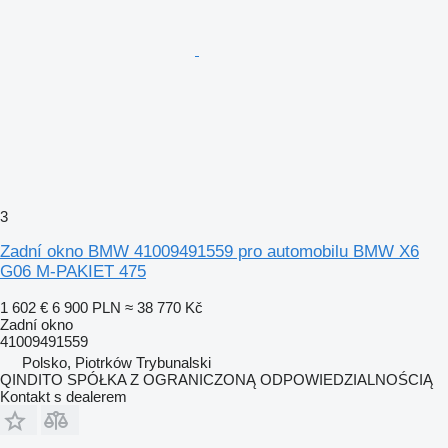
3
Zadní okno BMW 41009491559 pro automobilu BMW X6
G06 M-PAKIET 475
1 602 €
6 900 PLN
≈ 38 770 Kč
Zadní okno
41009491559
Polsko, Piotrków Trybunalski
QINDITO SPÓŁKA Z OGRANICZONĄ ODPOWIEDZIALNOŚCIĄ
Kontakt s dealerem