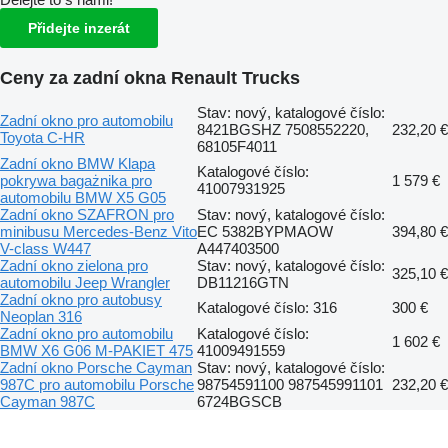
Přidejte inzerát
Ceny za zadní okna Renault Trucks
Stav: nový, katalogové číslo:
Zadní okno pro automobilu
8421BGSHZ 7508552220,
232,20 €
Toyota C-HR
68105F4011
Zadní okno BMW Klapa
Katalogové číslo:
pokrywa bagażnika pro
1 579 €
41007931925
automobilu BMW X5 G05
Zadní okno SZAFRON pro
Stav: nový, katalogové číslo:
minibusu Mercedes-Benz Vito
EC 5382BYPMAOW
394,80 €
V-class W447
A447403500
Zadní okno zielona pro
Stav: nový, katalogové číslo:
325,10 €
automobilu Jeep Wrangler
DB11216GTN
Zadní okno pro autobusy
Katalogové číslo: 316
300 €
Neoplan 316
Zadní okno pro automobilu
Katalogové číslo:
1 602 €
BMW X6 G06 M-PAKIET 475
41009491559
Zadní okno Porsche Cayman
Stav: nový, katalogové číslo:
987C pro automobilu Porsche
98754591100 987545991101
232,20 €
Cayman 987C
6724BGSCB