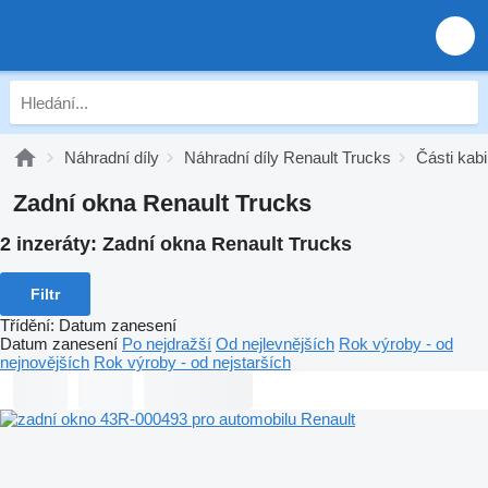
Náhradní díly
Náhradní díly Renault Trucks
Části kab
Zadní okna Renault Trucks
2 inzeráty:
Zadní okna Renault Trucks
Filtr
Třídění
:
Datum zanesení
Datum zanesení
Po nejdražší
Od nejlevnějších
Rok výroby - od
nejnovějších
Rok výroby - od nejstarších